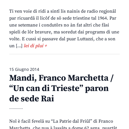
Ti ven voie di ridi a sintî lis nainis de radio regjonâl
par ricuardâ il licôf de sô sede triestine tal 1964. Par
une setemane i condutôrs no àn fat altri che fâsi
spieli de lôr bravure, ma soredut dai programs di une
volte. E cussì si passave dal puar Luttazzi, che a son
un […]
lei di plui +
15 Giugno 2014
Mandi, Franco Marchetta /
“Un can di Trieste” paron
de sede Rai
............
Nol è facil fevelâ su “La Patrie dal Friûl” di Franco
Marchetta, che nus à lassâts a dome 62 agns, puartât