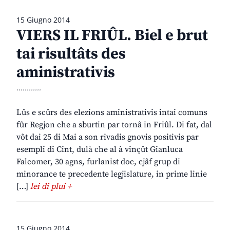
15 Giugno 2014
VIERS IL FRIÛL. Biel e brut
tai risultâts des
aministrativis
............
Lûs e scûrs des elezions aministrativis intai comuns
fûr Regjon che a sburtin par tornâ in Friûl. Di fat, dal
vôt dai 25 di Mai a son rivadis gnovis positivis par
esempli di Cint, dulà che al à vinçût Gianluca
Falcomer, 30 agns, furlanist doc, cjâf grup di
minorance te precedente legjislature, in prime linie
[…]
lei di plui +
15 Giugno 2014