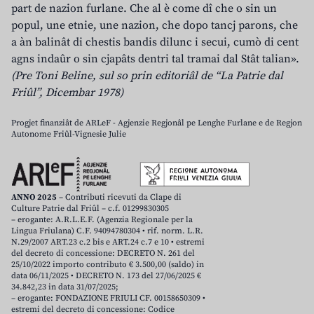
part de nazion furlane. Che al è come dî che o sin un
popul, une etnie, une nazion, che dopo tancj parons, che
a àn balinât di chestis bandis dilunc i secui, cumò di cent
agns indaûr o sin cjapâts dentri tal tramai dal Stât talian».
(Pre Toni Beline, sul so prin editoriâl de “La Patrie dal
Friûl”, Dicembar 1978)
Progjet finanziât de ARLeF - Agjenzie Regjonâl pe Lenghe Furlane e de Regjon
Autonome Friûl-Vignesie Julie
ANNO 2025
– Contributi ricevuti da Clape di
Culture Patrie dal Friûl – c.f. 01299830305
– erogante: A.R.L.E.F. (Agenzia Regionale per la
Lingua Friulana) C.F. 94094780304 • rif. norm. L.R.
N.29/2007 ART.23 c.2 bis e ART.24 c.7 e 10 • estremi
del decreto di concessione: DECRETO N. 261 del
25/10/2022 importo contributo € 3.500,00 (saldo) in
data 06/11/2025 • DECRETO N. 173 del 27/06/2025 €
34.842,23 in data 31/07/2025;
– erogante: FONDAZIONE FRIULI CF. 00158650309 •
estremi del decreto di concessione: Codice