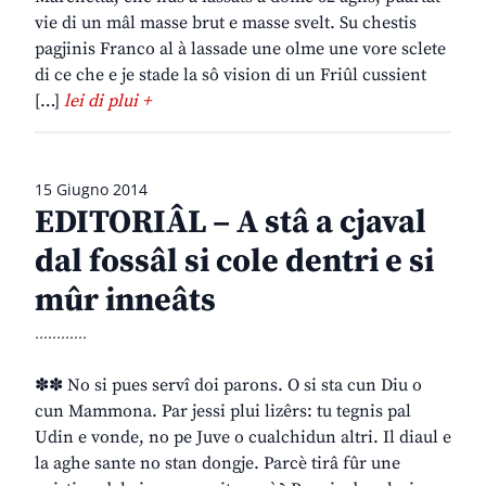
vie di un mâl masse brut e masse svelt. Su chestis
pagjinis Franco al à lassade une olme une vore sclete
di ce che e je stade la sô vision di un Friûl cussient
[…]
lei di plui +
15 Giugno 2014
EDITORIÂL – A stâ a cjaval
dal fossâl si cole dentri e si
mûr inneâts
............
✽✽ No si pues servî doi parons. O si sta cun Diu o
cun Mammona. Par jessi plui lizêrs: tu tegnis pal
Udin e vonde, no pe Juve o cualchidun altri. Il diaul e
la aghe sante no stan dongje. Parcè tirâ fûr une