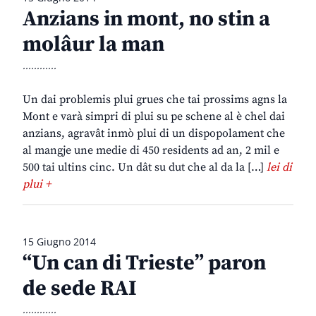
Anzians in mont, no stin a
molâur la man
............
Un dai problemis plui grues che tai prossims agns la
Mont e varà simpri di plui su pe schene al è chel dai
anzians, agravât inmò plui di un dispopolament che
al mangje une medie di 450 residents ad an, 2 mil e
500 tai ultins cinc. Un dât su dut che al da la […]
lei di
plui +
15 Giugno 2014
“Un can di Trieste” paron
de sede RAI
............