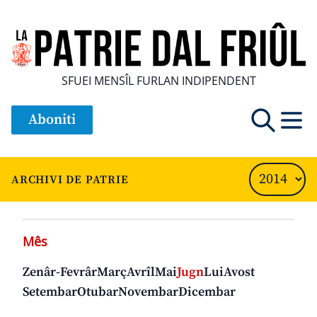
SFUEI MENSÎL FURLAN INDIPENDENT
Aboniti
ARCHIVI DE PATRIE
Mês
Zenâr-Fevrâr
Març
Avrîl
Mai
Jugn
Lui
Avost
Setembar
Otubar
Novembar
Dicembar