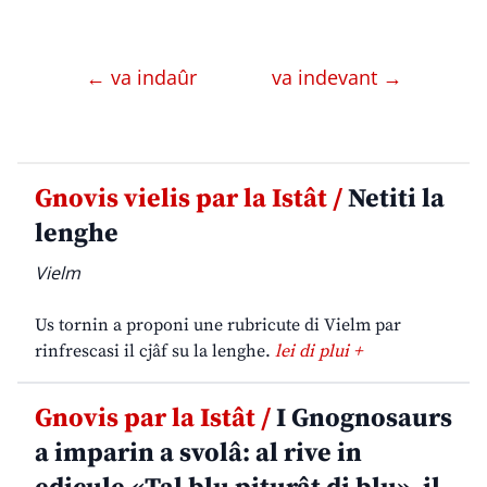
← va indaûr
va indevant →
Gnovis vielis par la Istât /
Netiti la
lenghe
Vielm
Us tornin a proponi une rubricute di Vielm par
rinfrescasi il cjâf su la lenghe.
lei di plui +
Gnovis par la Istât /
I Gnognosaurs
a imparin a svolâ: al rive in