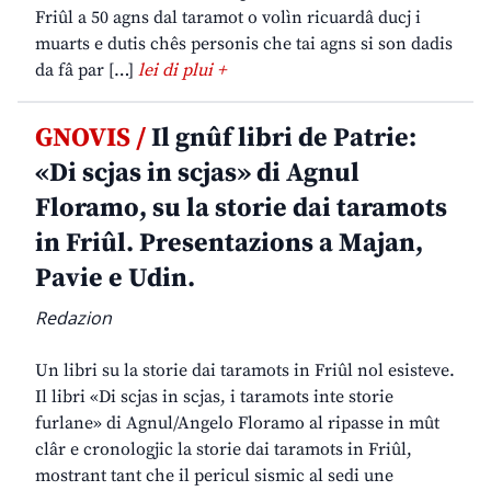
Friûl a 50 agns dal taramot o volìn ricuardâ ducj i
muarts e dutis chês personis che tai agns si son dadis
da fâ par […]
lei di plui +
GNOVIS /
Il gnûf libri de Patrie:
«Di scjas in scjas» di Agnul
Floramo, su la storie dai taramots
in Friûl. Presentazions a Majan,
Pavie e Udin.
Redazion
Un libri su la storie dai taramots in Friûl nol esisteve.
Il libri «Di scjas in scjas, i taramots inte storie
furlane» di Agnul/Angelo Floramo al ripasse in mût
clâr e cronologjic la storie dai taramots in Friûl,
mostrant tant che il pericul sismic al sedi une