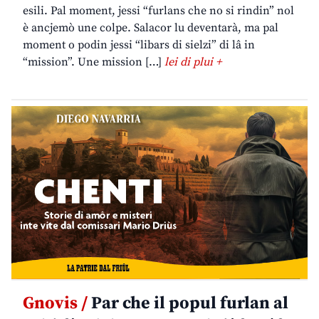
esili. Pal moment, jessi “furlans che no si rindin” nol
è ancjemò une colpe. Salacor lu deventarà, ma pal
moment o podin jessi “libars di sielzi” di lâ in
“mission”. Une mission […]
lei di plui +
Gnovis /
Par che il popul furlan al