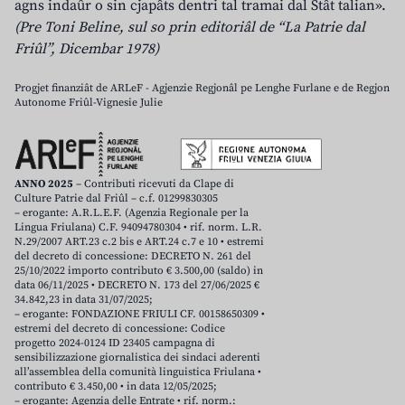
agns indaûr o sin cjapâts dentri tal tramai dal Stât talian».
(Pre Toni Beline, sul so prin editoriâl de “La Patrie dal
Friûl”, Dicembar 1978)
Progjet finanziât de ARLeF - Agjenzie Regjonâl pe Lenghe Furlane e de Regjon
Autonome Friûl-Vignesie Julie
ANNO 2025
– Contributi ricevuti da Clape di
Culture Patrie dal Friûl – c.f. 01299830305
– erogante: A.R.L.E.F. (Agenzia Regionale per la
Lingua Friulana) C.F. 94094780304 • rif. norm. L.R.
N.29/2007 ART.23 c.2 bis e ART.24 c.7 e 10 • estremi
del decreto di concessione: DECRETO N. 261 del
25/10/2022 importo contributo € 3.500,00 (saldo) in
data 06/11/2025 • DECRETO N. 173 del 27/06/2025 €
34.842,23 in data 31/07/2025;
– erogante: FONDAZIONE FRIULI CF. 00158650309 •
estremi del decreto di concessione: Codice
progetto 2024-0124 ID 23405 campagna di
sensibilizzazione giornalistica dei sindaci aderenti
all’assemblea della comunità linguistica Friulana •
contributo € 3.450,00 • in data 12/05/2025;
– erogante: Agenzia delle Entrate • rif. norm.: