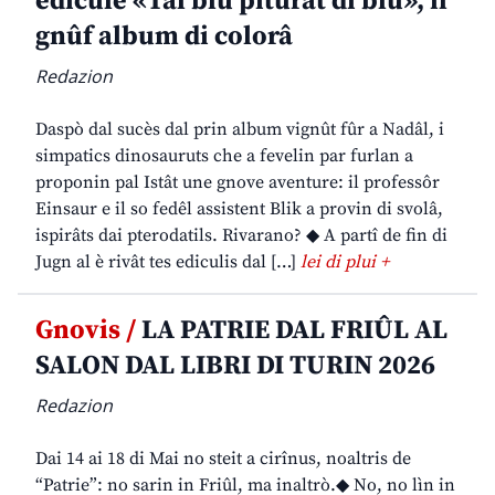
edicule «Tal blu piturât di blu», il
gnûf album di colorâ
Redazion
Daspò dal sucès dal prin album vignût fûr a Nadâl, i
simpatics dinosauruts che a fevelin par furlan a
proponin pal Istât une gnove aventure: il professôr
Einsaur e il so fedêl assistent Blik a provin di svolâ,
ispirâts dai pterodatils. Rivarano? ◆ A partî de fin di
Jugn al è rivât tes ediculis dal […]
lei di plui +
Gnovis /
LA PATRIE DAL FRIÛL AL
SALON DAL LIBRI DI TURIN 2026
Redazion
Dai 14 ai 18 di Mai no steit a cirînus, noaltris de
“Patrie”: no sarin in Friûl, ma inaltrò.◆ No, no lìn in