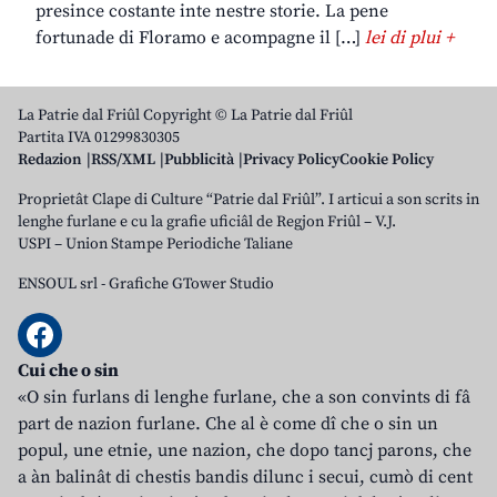
presince costante inte nestre storie. La pene
fortunade di Floramo e acompagne il […]
lei di plui +
La Patrie dal Friûl Copyright © La Patrie dal Friûl
Partita IVA 01299830305
Redazion
RSS/XML
Pubblicità
Privacy Policy
Cookie Policy
Proprietât Clape di Culture “Patrie dal Friûl”. I articui a son scrits in
lenghe furlane e cu la grafie uficiâl de Regjon Friûl – V.J.
USPI – Union Stampe Periodiche Taliane
ENSOUL srl
-
Grafiche GTower Studio
Cui che o sin
«O sin furlans di lenghe furlane, che a son convints di fâ
part de nazion furlane. Che al è come dî che o sin un
popul, une etnie, une nazion, che dopo tancj parons, che
a àn balinât di chestis bandis dilunc i secui, cumò di cent