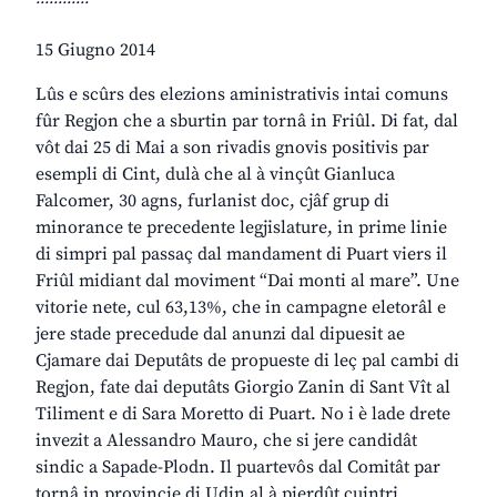
15 Giugno 2014
Lûs e scûrs des elezions aministrativis intai comuns
fûr Regjon che a sburtin par tornâ in Friûl. Di fat, dal
vôt dai 25 di Mai a son rivadis gnovis positivis par
esempli di Cint, dulà che al à vinçût Gianluca
Falcomer, 30 agns, furlanist doc, cjâf grup di
minorance te precedente legjislature, in prime linie
di simpri pal passaç dal mandament di Puart viers il
Friûl midiant dal moviment “Dai monti al mare”. Une
vitorie nete, cul 63,13%, che in campagne eletorâl e
jere stade precedude dal anunzi dal dipuesit ae
Cjamare dai Deputâts de propueste di leç pal cambi di
Regjon, fate dai deputâts Giorgio Zanin di Sant Vît al
Tiliment e di Sara Moretto di Puart. No i è lade drete
invezit a Alessandro Mauro, che si jere candidât
sindic a Sapade-Plodn. Il puartevôs dal Comitât par
tornâ in provincie di Udin al à pierdût cuintri