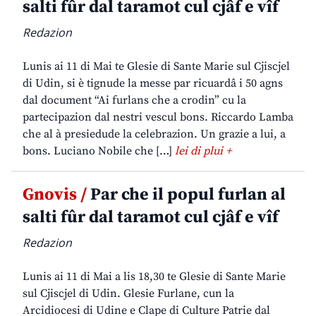
salti fûr dal taramot cul cjâf e vîf
Redazion
Lunis ai 11 di Mai te Glesie di Sante Marie sul Cjiscjel
di Udin, si è tignude la messe par ricuardâ i 50 agns
dal document “Ai furlans che a crodin” cu la
partecipazion dal nestri vescul bons. Riccardo Lamba
che al à presiedude la celebrazion. Un grazie a lui, a
bons. Luciano Nobile che […]
lei di plui +
Gnovis /
Par che il popul furlan al
salti fûr dal taramot cul cjâf e vîf
Redazion
Lunis ai 11 di Mai a lis 18,30 te Glesie di Sante Marie
sul Cjiscjel di Udin. Glesie Furlane, cun la
Arcidiocesi di Udine e Clape di Culture Patrie dal