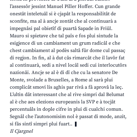
l’assessôr jessint Manuel Piller Hoffer. Cun grande
onestât inteletuâl si è cjapât la responsabilitât de
sconfite, ma al à ancje zontât che al continuarà a
impegnâsi pal obietîf di puartâ Sapade in Friûl.
Mauro si spietave che tal paîs e fos plui sintude la
esigjence di un cambiament un grum radicâl e che
chest cambiament al podès saltâ fûr dome cul passaç
di regjon. In fin, al à dut câs rimarcât che il lavôr fat
al continuarà, sedi a nivel locâl sedi cui interlocutôrs
nazionâi. Ancje se al è di dî che cu la senatore De
Monte, svolade a Bruxelles, a Rome al sarà plui
complicât smovi lis aghis par rivâ a fâ aprovâ la leç.
L’ultin dât interessant che al rive simpri dal Belumat
al è che aes elezions europeanis la SVP e à tocjât
percentuâls in dople cifre in plui di cualchi comun.
Segnâl che l’autonomisim nol è passat di mode, anzit,
si fâs sintî simpri plui fuart.. ❚
Il Cjargnel