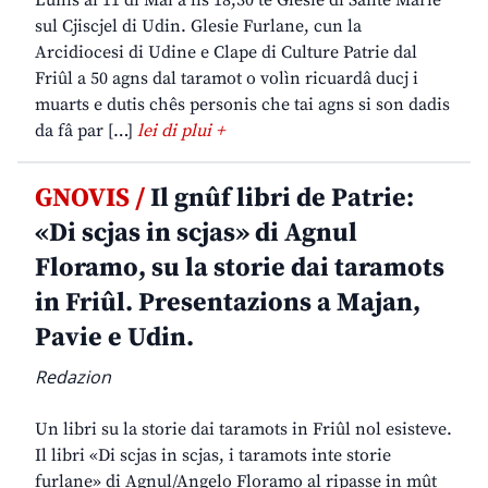
Lunis ai 11 di Mai a lis 18,30 te Glesie di Sante Marie
sul Cjiscjel di Udin. Glesie Furlane, cun la
Arcidiocesi di Udine e Clape di Culture Patrie dal
Friûl a 50 agns dal taramot o volìn ricuardâ ducj i
muarts e dutis chês personis che tai agns si son dadis
da fâ par […]
lei di plui +
GNOVIS /
Il gnûf libri de Patrie:
«Di scjas in scjas» di Agnul
Floramo, su la storie dai taramots
in Friûl. Presentazions a Majan,
Pavie e Udin.
Redazion
Un libri su la storie dai taramots in Friûl nol esisteve.
Il libri «Di scjas in scjas, i taramots inte storie
furlane» di Agnul/Angelo Floramo al ripasse in mût