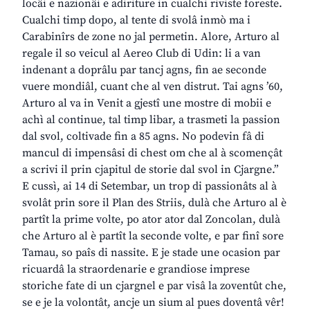
locâi e nazionâi e adiriture in cualchi riviste foreste.
Cualchi timp dopo, al tente di svolâ inmò ma i
Carabinîrs de zone no jal permetin. Alore, Arturo al
regale il so veicul al Aereo Club di Udin: li a van
indenant a doprâlu par tancj agns, fin ae seconde
vuere mondiâl, cuant che al ven distrut. Tai agns ’60,
Arturo al va in Venit a gjestî une mostre di mobii e
achì al continue, tal timp libar, a trasmeti la passion
dal svol, coltivade fin a 85 agns. No podevin fâ di
mancul di impensâsi di chest om che al à scomençât
a scrivi il prin cjapitul de storie dal svol in Cjargne.”
E cussì, ai 14 di Setembar, un trop di passionâts al à
svolât prin sore il Plan des Striis, dulà che Arturo al è
partît la prime volte, po ator ator dal Zoncolan, dulà
che Arturo al è partît la seconde volte, e par finî sore
Tamau, so paîs di nassite. E je stade une ocasion par
ricuardâ la straordenarie e grandiose imprese
storiche fate di un cjargnel e par visâ la zoventût che,
se e je la volontât, ancje un sium al pues doventâ vêr!