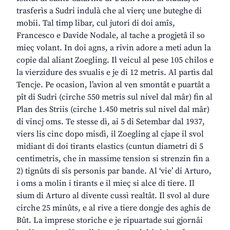
trasferìs a Sudri indulà che al vierç une buteghe di
mobii. Tal timp libar, cul jutori di doi amîs,
Francesco e Davide Nodale, al tache a progjetâ il so
mieç volant. In doi agns, a rivin adore a meti adun la
copie dal aliant Zoegling. Il veicul al pese 105 chilos e
la vierzidure des svualis e je di 12 metris. Al partìs dal
Tencje. Pe ocasion, l’avion al ven smontât e puartât a
pît di Sudri (cirche 550 metris sul nivel dal mâr) fin al
Plan des Striis (cirche 1.450 metris sul nivel dal mâr)
di vincj oms. Te stesse dì, ai 5 di Setembar dal 1937,
viers lis cinc dopo misdì, il Zoegling al cjape il svol
midiant di doi tirants elastics (cuntun diametri di 5
centimetris, che in massime tension si strenzin fin a
2) tignûts di sîs personis par bande. Al ‘vie’ di Arturo,
i oms a molin i tirants e il mieç si alce di tiere. Il
sium di Arturo al divente cussì realtât. Il svol al dure
cirche 25 minûts, e al rive a tiere dongje des aghis de
Bût. La imprese storiche e je ripuartade sui gjornâi