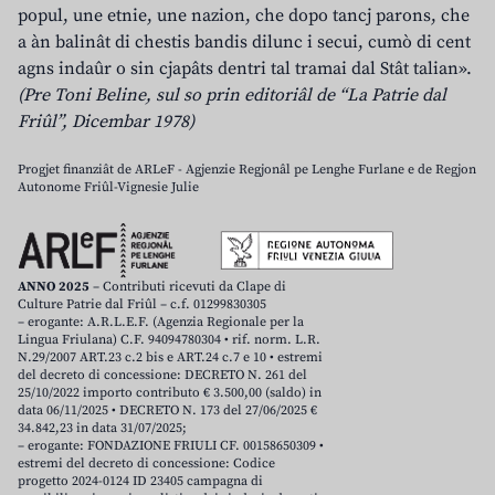
popul, une etnie, une nazion, che dopo tancj parons, che
a àn balinât di chestis bandis dilunc i secui, cumò di cent
agns indaûr o sin cjapâts dentri tal tramai dal Stât talian».
(Pre Toni Beline, sul so prin editoriâl de “La Patrie dal
Friûl”, Dicembar 1978)
Progjet finanziât de ARLeF - Agjenzie Regjonâl pe Lenghe Furlane e de Regjon
Autonome Friûl-Vignesie Julie
ANNO 2025
– Contributi ricevuti da Clape di
Culture Patrie dal Friûl – c.f. 01299830305
– erogante: A.R.L.E.F. (Agenzia Regionale per la
Lingua Friulana) C.F. 94094780304 • rif. norm. L.R.
N.29/2007 ART.23 c.2 bis e ART.24 c.7 e 10 • estremi
del decreto di concessione: DECRETO N. 261 del
25/10/2022 importo contributo € 3.500,00 (saldo) in
data 06/11/2025 • DECRETO N. 173 del 27/06/2025 €
34.842,23 in data 31/07/2025;
– erogante: FONDAZIONE FRIULI CF. 00158650309 •
estremi del decreto di concessione: Codice
progetto 2024-0124 ID 23405 campagna di