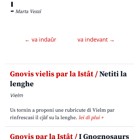
❚
✒ Marta Vezzi
← va indaûr
va indevant →
Gnovis vielis par la Istât /
Netiti la
lenghe
Vielm
Us tornin a proponi une rubricute di Vielm par
rinfrescasi il cjâf su la lenghe.
lei di plui +
Gnovis par la Istât /
I Gnognosaurs