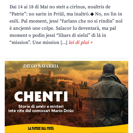
Dai 14 ai 18 di Mai no steit a cirînus, noaltris de
“Patrie”: no sarin in Friûl, ma inaltrò.◆ No, no lìn in
esili. Pal moment, jessi “furlans che no si rindin” nol
è ancjemò une colpe. Salacor lu deventarà, ma pal
moment o podin jessi “libars di sielzi” di lâ in
“mission”. Une mission […]
lei di plui +