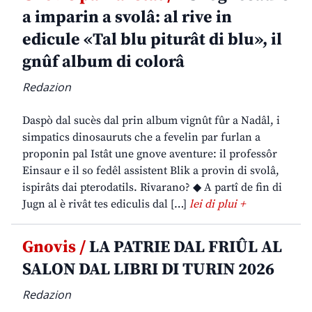
a imparin a svolâ: al rive in
edicule «Tal blu piturât di blu», il
gnûf album di colorâ
Redazion
Daspò dal sucès dal prin album vignût fûr a Nadâl, i
simpatics dinosauruts che a fevelin par furlan a
proponin pal Istât une gnove aventure: il professôr
Einsaur e il so fedêl assistent Blik a provin di svolâ,
ispirâts dai pterodatils. Rivarano? ◆ A partî de fin di
Jugn al è rivât tes ediculis dal […]
lei di plui +
Gnovis /
LA PATRIE DAL FRIÛL AL
SALON DAL LIBRI DI TURIN 2026
Redazion