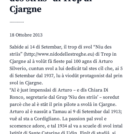
Cjargne
............
18 Ottobre 2013
Sabide ai 14 di Setembar, il trop di svol “Niu des
striis” (http://www.nidodellestreghe.eu) di Trep in
Cjargne al à volût fâ fieste pai 100 agns di Arturo
Silverio, cuntun svol a lui dedicât tal stes cîl che, ai 5
di Setembar dal 1937, lu à viodût protagonist dal prin
svol in Cjargne.
“Al è just impensâsi di Arturo – e dîs Chiara Di
Ronco, segretarie dal Grup ‘Niu des striis’ – soredut
parcè che al è stât il prin pilote a svolâ in Cjargne.
Arturo al è nassût a Tamau ai 9 di Setembar dal 1913;
vuê al sta a Cordigliano. La passion pal svol e
scomence adore, e tal 1934 al va a scuele di svol intal
Istitût di Sante Catarine di Udin. Finît di studiâ, si