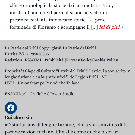
clâr e cronologjic la storie dai taramots in Friûl,
mostrant tant che il pericul sismic al sedi une
presince costante inte nestre storie. La pene
fortunade di Floramo e acompagne il […]
lei di plui +
La Patrie dal Friûl Copyright © La Patrie dal Friûl
Partita IVA 01299830305
Redazion
RSS/XML
Pubblicità
Privacy Policy
Cookie Policy
Proprietât Clape di Culture “Patrie dal Friûl”. I articui a son scrits in
lenghe furlane e cu la grafie uficiâl de Regjon Friûl – V.J.
USPI – Union Stampe Periodiche Taliane
ENSOUL srl
-
Grafiche GTower Studio
Cui che o sin
«O sin furlans di lenghe furlane, che a son convints di fâ
part de nazion furlane. Che al è come dî che o sin un