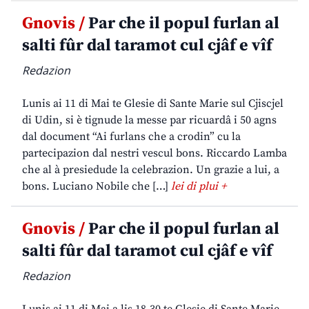
Gnovis /
Par che il popul furlan al
salti fûr dal taramot cul cjâf e vîf
Redazion
Lunis ai 11 di Mai te Glesie di Sante Marie sul Cjiscjel
di Udin, si è tignude la messe par ricuardâ i 50 agns
dal document “Ai furlans che a crodin” cu la
partecipazion dal nestri vescul bons. Riccardo Lamba
che al à presiedude la celebrazion. Un grazie a lui, a
bons. Luciano Nobile che […]
lei di plui +
Gnovis /
Par che il popul furlan al
salti fûr dal taramot cul cjâf e vîf
Redazion