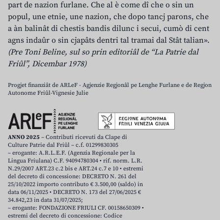
part de nazion furlane. Che al è come dî che o sin un
popul, une etnie, une nazion, che dopo tancj parons, che
a àn balinât di chestis bandis dilunc i secui, cumò di cent
agns indaûr o sin cjapâts dentri tal tramai dal Stât talian».
(Pre Toni Beline, sul so prin editoriâl de “La Patrie dal
Friûl”, Dicembar 1978)
Progjet finanziât de ARLeF - Agjenzie Regjonâl pe Lenghe Furlane e de Regjon
Autonome Friûl-Vignesie Julie
ANNO 2025
– Contributi ricevuti da Clape di
Culture Patrie dal Friûl – c.f. 01299830305
– erogante: A.R.L.E.F. (Agenzia Regionale per la
Lingua Friulana) C.F. 94094780304 • rif. norm. L.R.
N.29/2007 ART.23 c.2 bis e ART.24 c.7 e 10 • estremi
del decreto di concessione: DECRETO N. 261 del
25/10/2022 importo contributo € 3.500,00 (saldo) in
data 06/11/2025 • DECRETO N. 173 del 27/06/2025 €
34.842,23 in data 31/07/2025;
– erogante: FONDAZIONE FRIULI CF. 00158650309 •
estremi del decreto di concessione: Codice