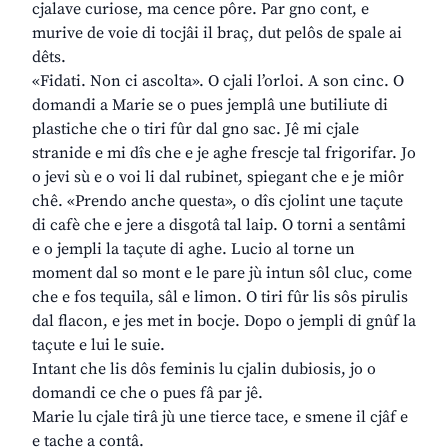
cjalave curiose, ma cence pôre. Par gno cont, e
murive de voie di tocjâi il braç, dut pelôs de spale ai
dêts.
«Fidati. Non ci ascolta». O cjali l’orloi. A son cinc. O
domandi a Marie se o pues jemplâ une butiliute di
plastiche che o tiri fûr dal gno sac. Jê mi cjale
stranide e mi dîs che e je aghe frescje tal frigorifar. Jo
o jevi sù e o voi li dal rubinet, spiegant che e je miôr
chê. «Prendo anche questa», o dîs cjolint une taçute
di cafè che e jere a disgotâ tal laip. O torni a sentâmi
e o jempli la taçute di aghe. Lucio al torne un
moment dal so mont e le pare jù intun sôl cluc, come
che e fos tequila, sâl e limon. O tiri fûr lis sôs pirulis
dal flacon, e jes met in bocje. Dopo o jempli di gnûf la
taçute e lui le suie.
Intant che lis dôs feminis lu cjalin dubiosis, jo o
domandi ce che o pues fâ par jê.
Marie lu cjale tirâ jù une tierce tace, e smene il cjâf e
e tache a contâ.