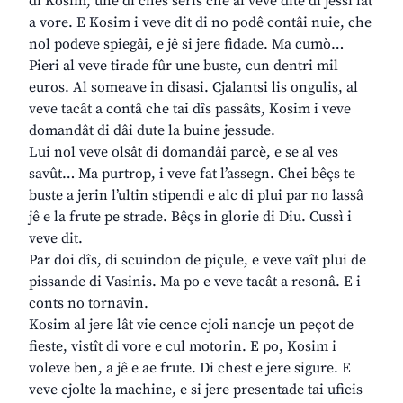
di Kosim, une di chês seris che al veve dite di jessi lât
a vore. E Kosim i veve dit di no podê contâi nuie, che
nol podeve spiegâi, e jê si jere fidade. Ma cumò…
Pieri al veve tirade fûr une buste, cun dentri mil
euros. Al someave in disasi. Cjalantsi lis ongulis, al
veve tacât a contâ che tai dîs passâts, Kosim i veve
domandât di dâi dute la buine jessude.
Lui nol veve olsât di domandâi parcè, e se al ves
savût… Ma purtrop, i veve fat l’assegn. Chei bêçs te
buste a jerin l’ultin stipendi e alc di plui par no lassâ
jê e la frute pe strade. Bêçs in glorie di Diu. Cussì i
veve dit.
Par doi dîs, di scuindon de piçule, e veve vaît plui de
pissande di Vasinis. Ma po e veve tacât a resonâ. E i
conts no tornavin.
Kosim al jere lât vie cence cjoli nancje un peçot de
fieste, vistît di vore e cul motorin. E po, Kosim i
voleve ben, a jê e ae frute. Di chest e jere sigure. E
veve cjolte la machine, e si jere presentade tai uficis