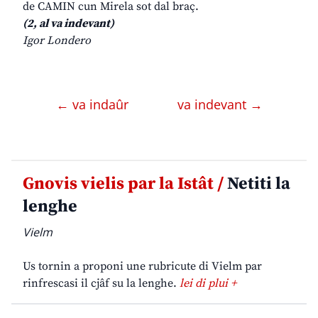
de CAMIN cun Mirela sot dal braç.
(2, al va indevant)
Igor Londero
← va indaûr
va indevant →
Gnovis vielis par la Istât /
Netiti la
lenghe
Vielm
Us tornin a proponi une rubricute di Vielm par
rinfrescasi il cjâf su la lenghe.
lei di plui +