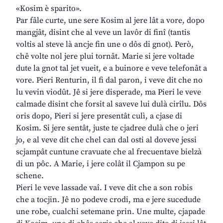
«Kosim è sparito».
Par fâle curte, une sere Kosim al jere lât a vore, dopo
mangjât, disint che al veve un lavôr di finî (tantis
voltis al steve là ancje fin une o dôs di gnot). Però,
chê volte nol jere plui tornât. Marie si jere voltade
dute la gnot tal jet vueit, e a buinore e veve telefonât a
vore. Pieri Renturin, il fi dal paron, i veve dit che no
lu vevin viodût. Jê si jere disperade, ma Pieri le veve
calmade disint che forsit al saveve lui dulà cirîlu. Dôs
oris dopo, Pieri si jere presentât culì, a cjase di
Kosim. Si jere sentât, juste te cjadree dulà che o jeri
jo, e al veve dit che chel can dal osti al doveve jessi
scjampât cuntune cravuate che al frecuentave bielzà
di un pôc. A Marie, i jere colât il Cjampon su pe
schene.
Pieri le veve lassade vaî. I veve dit che a son robis
che a tocjin. Jê no podeve crodi, ma e jere sucedude
une robe, cualchi setemane prin. Une multe, cjapade