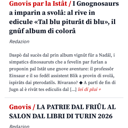
Gnovis par la Istât /
I Gnognosaurs
a imparin a svolâ: al rive in
edicule «Tal blu piturât di blu», il
gnûf album di colorâ
Redazion
Daspò dal sucès dal prin album vignût fûr a Nadâl, i
simpatics dinosauruts che a fevelin par furlan a
proponin pal Istât une gnove aventure: il professôr
Einsaur e il so fedêl assistent Blik a provin di svolâ,
ispirâts dai pterodatils. Rivarano? ◆ A partî de fin di
Jugn al è rivât tes ediculis dal […]
lei di plui +
Gnovis /
LA PATRIE DAL FRIÛL AL
SALON DAL LIBRI DI TURIN 2026
Redazion