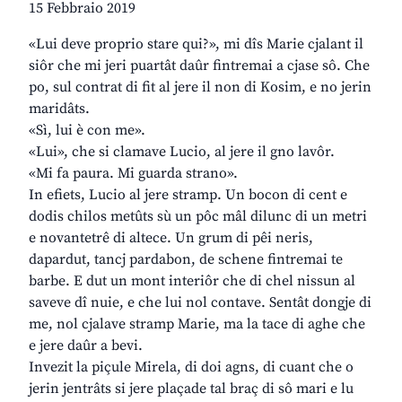
15 Febbraio 2019
«Lui deve proprio stare qui?», mi dîs Marie cjalant il
siôr che mi jeri puartât daûr fintremai a cjase sô. Che
po, sul contrat di fit al jere il non di Kosim, e no jerin
maridâts.
«Sì, lui è con me».
«Lui», che si clamave Lucio, al jere il gno lavôr.
«Mi fa paura. Mi guarda strano».
In efiets, Lucio al jere stramp. Un bocon di cent e
dodis chilos metûts sù un pôc mâl dilunc di un metri
e novantetrê di altece. Un grum di pêi neris,
dapardut, tancj pardabon, de schene fintremai te
barbe. E dut un mont interiôr che di chel nissun al
saveve dî nuie, e che lui nol contave. Sentât dongje di
me, nol cjalave stramp Marie, ma la tace di aghe che
e jere daûr a bevi.
Invezit la piçule Mirela, di doi agns, di cuant che o
jerin jentrâts si jere plaçade tal braç di sô mari e lu