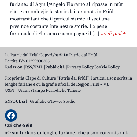
furlane» di Agnul/Angelo Floramo al ripasse in mût
clâr e cronologjic la storie dai taramots in Friûl,
mostrant tant che il pericul sismic al sedi une
presince costante inte nestre storie. La pene
fortunade di Floramo e acompagne il […]
lei di plui +
La Patrie dal Friûl Copyright © La Patrie dal Friûl
Partita IVA 01299830305
Redazion
RSS/XML
Pubblicità
Privacy Policy
Cookie Policy
Proprietât Clape di Culture “Patrie dal Friûl”. I articui a son scrits in
lenghe furlane e cu la grafie uficiâl de Regjon Friûl – V.J.
USPI – Union Stampe Periodiche Taliane
ENSOUL srl
-
Grafiche GTower Studio
Cui che o sin
«O sin furlans di lenghe furlane, che a son convints di fâ