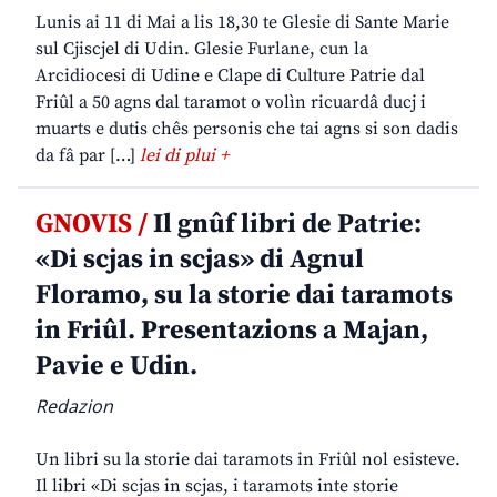
Lunis ai 11 di Mai a lis 18,30 te Glesie di Sante Marie
sul Cjiscjel di Udin. Glesie Furlane, cun la
Arcidiocesi di Udine e Clape di Culture Patrie dal
Friûl a 50 agns dal taramot o volìn ricuardâ ducj i
muarts e dutis chês personis che tai agns si son dadis
da fâ par […]
lei di plui +
GNOVIS /
Il gnûf libri de Patrie:
«Di scjas in scjas» di Agnul
Floramo, su la storie dai taramots
in Friûl. Presentazions a Majan,
Pavie e Udin.
Redazion
Un libri su la storie dai taramots in Friûl nol esisteve.
Il libri «Di scjas in scjas, i taramots inte storie