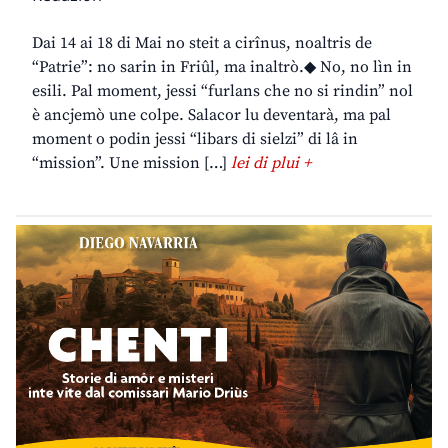
Dai 14 ai 18 di Mai no steit a cirînus, noaltris de
“Patrie”: no sarin in Friûl, ma inaltrò.◆ No, no lìn in
esili. Pal moment, jessi “furlans che no si rindin” nol
è ancjemò une colpe. Salacor lu deventarà, ma pal
moment o podin jessi “libars di sielzi” di lâ in
“mission”. Une mission […]
lei di plui +