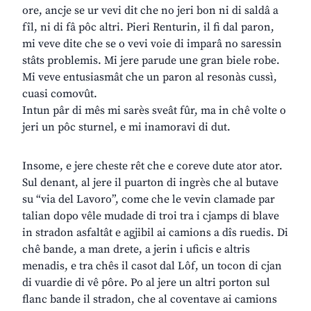
ore, ancje se ur vevi dit che no jeri bon ni di saldâ a
fîl, ni di fâ pôc altri. Pieri Renturin, il fi dal paron,
mi veve dite che se o vevi voie di imparâ no saressin
stâts problemis. Mi jere parude une gran biele robe.
Mi veve entusiasmât che un paron al resonàs cussì,
cuasi comovût.
Intun pâr di mês mi sarès sveât fûr, ma in chê volte o
jeri un pôc sturnel, e mi inamoravi di dut.
Insome, e jere cheste rêt che e coreve dute ator ator.
Sul denant, al jere il puarton di ingrès che al butave
su “via del Lavoro”, come che le vevin clamade par
talian dopo vêle mudade di troi tra i cjamps di blave
in stradon asfaltât e agjibil ai camions a dîs ruedis. Di
chê bande, a man drete, a jerin i uficis e altris
menadis, e tra chês il casot dal Lôf, un tocon di cjan
di vuardie di vê pôre. Po al jere un altri porton sul
flanc bande il stradon, che al coventave ai camions