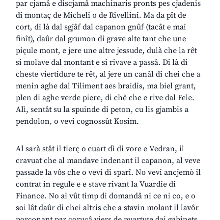
par cjamâ e discjamâ machinaris pronts pes cjadenis
di montaç de Micheli o de Rivellini. Ma da pît de
cort, di là dal sgjâf dal capanon gnûf (tacât e mai
finît), daûr dal grumon di grave alte tant che une
piçule mont, e jere une altre jessude, dulà che la rêt
si molave dal montant e si rivave a passâ. Di là di
cheste viertidure te rêt, al jere un canâl di chei che a
menin aghe dal Tiliment aes braidis, ma biel grant,
plen di aghe verde piere, di chê che e rive dal Fele.
Alì, sentât su la spuinde di peton, cu lis gjambis a
pendolon, o vevi cognossût Kosim.
Al sarà stât il tierç o cuart dì di vore e Vedran, il
cravuat che al mandave indenant il capanon, al veve
passade la vôs che o vevi di sparî. No vevi ancjemò il
contrat in regule e e stave rivant la Vuardie di
Finance. No ai vût timp di domandâ ni ce ni co, e o
soi lât daûr di chei altris che a stavin molant il lavôr
porconant par coruçâ viers de puartute dai gabinets.