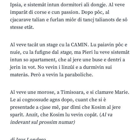
Ipsia, e sistemât intun dormitori alì dongje. Al veve
imparât di corse e cun passion. Dopo pôc, al
cjacarave talian e furlan miôr di tancj talianots de sô
stesse etât.
Al veve tacât un stage cu la CAMIN. Lu paiavin pôc e
nuie, cu la fufigne dal
stage
, ma Pieri lu veve sistemât
intun so apartament, che al jere une buse e dentri a
jerin in vot. No vevin i linzûi e a durmivin sui
materàs. Però a vevin la paraboliche.
Al veve une morose, a Timisoara, e si clamave Marie.
Le ai cognossude agns dopo, cuant che si è
presentade a cjase mê, par dîmi che Kosim al jere
sparît. Anzit, che Kosim lu vevin copât. (
Al va
indevant sul prossim numar)
di Igor Londero