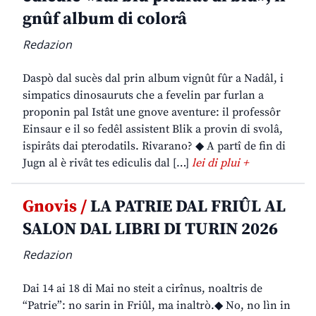
gnûf album di colorâ
Redazion
Daspò dal sucès dal prin album vignût fûr a Nadâl, i
simpatics dinosauruts che a fevelin par furlan a
proponin pal Istât une gnove aventure: il professôr
Einsaur e il so fedêl assistent Blik a provin di svolâ,
ispirâts dai pterodatils. Rivarano? ◆ A partî de fin di
Jugn al è rivât tes ediculis dal […]
lei di plui +
Gnovis /
LA PATRIE DAL FRIÛL AL
SALON DAL LIBRI DI TURIN 2026
Redazion
Dai 14 ai 18 di Mai no steit a cirînus, noaltris de
“Patrie”: no sarin in Friûl, ma inaltrò.◆ No, no lìn in