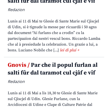
salti fûr dal taramot cul cjâf e vîf
Redazion
Lunis ai 11 di Mai te Glesie di Sante Marie sul Cjiscjel
di Udin, si è tignude la messe par ricuardâ i 50 agns
dal document “Ai furlans che a crodin” cu la
partecipazion dal nestri vescul bons. Riccardo Lamba
che al à presiedude la celebrazion. Un grazie a lui, a
bons. Luciano Nobile che […]
lei di plui +
Gnovis /
Par che il popul furlan al
salti fûr dal taramot cul cjâf e vîf
Redazion
Lunis ai 11 di Mai a lis 18,30 te Glesie di Sante Marie
sul Cjiscjel di Udin. Glesie Furlane, cun la
Arcidiocesi di Udine e Clape di Culture Patrie dal