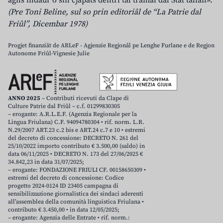
agns indaûr o sin cjapâts dentri tal tramai dal Stât talian».
(Pre Toni Beline, sul so prin editoriâl de “La Patrie dal
Friûl”, Dicembar 1978)
Progjet finanziât de ARLeF - Agjenzie Regjonâl pe Lenghe Furlane e de Regjon
Autonome Friûl-Vignesie Julie
ANNO 2025
– Contributi ricevuti da Clape di
Culture Patrie dal Friûl – c.f. 01299830305
– erogante: A.R.L.E.F. (Agenzia Regionale per la
Lingua Friulana) C.F. 94094780304 • rif. norm. L.R.
N.29/2007 ART.23 c.2 bis e ART.24 c.7 e 10 • estremi
del decreto di concessione: DECRETO N. 261 del
25/10/2022 importo contributo € 3.500,00 (saldo) in
data 06/11/2025 • DECRETO N. 173 del 27/06/2025 €
34.842,23 in data 31/07/2025;
– erogante: FONDAZIONE FRIULI CF. 00158650309 •
estremi del decreto di concessione: Codice
progetto 2024-0124 ID 23405 campagna di
sensibilizzazione giornalistica dei sindaci aderenti
all’assemblea della comunità linguistica Friulana •
contributo € 3.450,00 • in data 12/05/2025;
– erogante: Agenzia delle Entrate • rif. norm.: