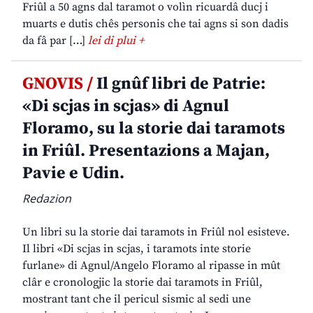
Friûl a 50 agns dal taramot o volìn ricuardâ ducj i
muarts e dutis chês personis che tai agns si son dadis
da fâ par […]
lei di plui +
GNOVIS /
Il gnûf libri de Patrie:
«Di scjas in scjas» di Agnul
Floramo, su la storie dai taramots
in Friûl. Presentazions a Majan,
Pavie e Udin.
Redazion
Un libri su la storie dai taramots in Friûl nol esisteve.
Il libri «Di scjas in scjas, i taramots inte storie
furlane» di Agnul/Angelo Floramo al ripasse in mût
clâr e cronologjic la storie dai taramots in Friûl,
mostrant tant che il pericul sismic al sedi une