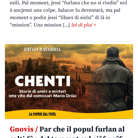
esili. Pal moment, jessi “furlans che no si rindin” nol
è ancjemò une colpe. Salacor lu deventarà, ma pal
moment o podin jessi “libars di sielzi” di lâ in
“mission”. Une mission […]
lei di plui +
Gnovis /
Par che il popul furlan al