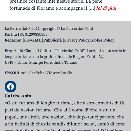
presince costante inte nestre storie. La pene
fortunade di Floramo e acompagne il […]
lei di plui +
La Patrie dal Friûl Copyright © La Patrie dal Friûl
Partita IVA 01299830305
Redazion
RSS/XML
Pubblicità
Privacy Policy
Cookie Policy
Proprietât Clape di Culture “Patrie dal Friûl”. I articui a son scrits in
lenghe furlane e cu la grafie uficiâl de Regjon Friûl – V.J.
USPI – Union Stampe Periodiche Taliane
ENSOUL srl
-
Grafiche GTower Studio
Cui che o sin
«O sin furlans di lenghe furlane, che a son convints di fâ
part de nazion furlane. Che al è come dî che o sin un
popul, une etnie, une nazion, che dopo tancj parons, che
a àn balinât di chestis bandis dilunc i secui, cumò di cent