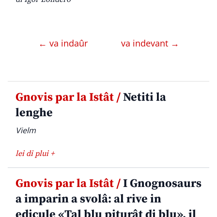
← va indaûr
va indevant →
Gnovis par la Istât /
Netiti la
lenghe
Vielm
lei di plui +
Gnovis par la Istât /
I Gnognosaurs
a imparin a svolâ: al rive in
edicule «Tal blu piturât di blu», il