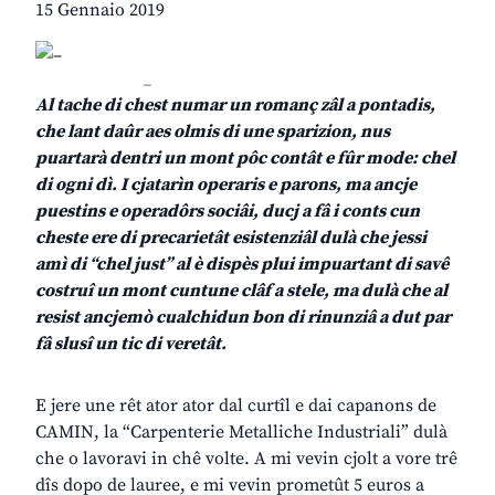
15 Gennaio 2019
_
Al tache di chest numar un romanç zâl a pontadis,
che lant daûr aes olmis
di une sparizion, nus
puartarà dentri un mont pôc contât e fûr mode: chel
di ogni dì. I cjatarìn operaris e parons, ma ancje
puestins e operadôrs sociâi, ducj a fâ i conts cun
cheste ere di precarietât esistenziâl
dulà che jessi
amì di “chel just” al è dispès plui impuartant di savê
costruî
un mont cuntune clâf a stele, ma dulà che al
resist ancjemò cualchidun bon di rinunziâ a dut par
fâ slusî un tic di veretât.
E jere une rêt ator ator dal curtîl e dai capanons de
CAMIN, la “Carpenterie Metalliche Industriali” dulà
che o lavoravi in chê volte. A mi vevin cjolt a vore trê
dîs dopo de lauree, e mi vevin prometût 5 euros a