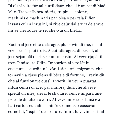
Di alì si salte fûr tal curtîl daûr, che al è un set di Mad
Max. Tra vecjis betonieris, trapins a colone,
machinis e machinaris par pleâ o par taiâ il fier
lassâts culì a inrusinî, si rive daûr dal grum de grave
fin ae viertidure te rêt che o ai dit bielzà.
Kosim al jere cinc o sîs agns plui zovin di me, ma al
veve pestât plui trois. A cuindis agns, di bessôl, al
jere scjampât di cjase cuntun cusin. Al veve cjapât il
tren Timisoara-Udin. De stazion al jere lât in
cuesture a scuedi un lavôr. I siei amîs migrants, che a
tornavin a cjase plens di bêçs e di fortune, i vevin dit
che al funzionave cussì. Invezit, lu vevin puartât
intun centri di acet par minôrs, dulà che al veve
spietât un mês, sierât te struture, cence imparâ une
peraule di talian o altri. Al veve imparât a fumâ e a
bati carton cun altris minôrs rumens o cossovans
come lui, “ospits” de struture. Infin, lu vevin iscrit al