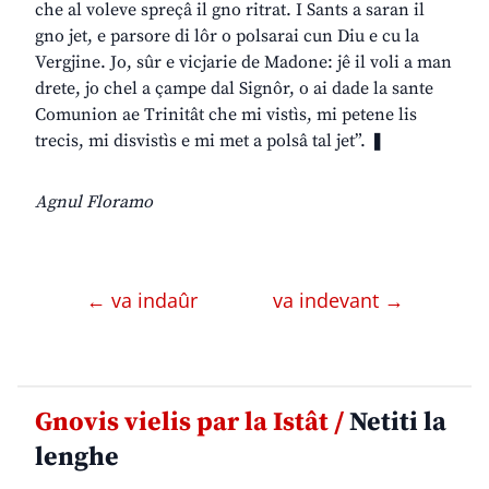
che al voleve spreçâ il gno ritrat. I Sants a saran il
gno jet, e parsore di lôr o polsarai cun Diu e cu la
Vergjine. Jo, sûr e vicjarie de Madone: jê il voli a man
drete, jo chel a çampe dal Signôr, o ai dade la sante
Comunion ae Trinitât che mi vistìs, mi petene lis
trecis, mi disvistìs e mi met a polsâ tal jet”. ❚
Agnul Floramo
← va indaûr
va indevant →
Gnovis vielis par la Istât /
Netiti la
lenghe