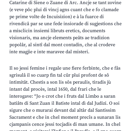
Catarine di Siene o Zuane di Arc. Ancje se tant zovine
(e veve pôc plui di vincj agns cuant che e fo clamade
pe prime volte de Incuisizion) e à la fuarce di
rivendicâ par se une fede insiorade di sugjestions che
a misclicin insiemi libruts eretics, documents
visionaris, ma ancje elements peâts ae tradizion
popolâr, al sintî dal mont contadin, che al crodeve
inte magjie e inte maravee dal misteri.
Il so jessi femine i regale une fiere ferbinte, che e fâs
sgrisulâ il so cuarp fin tal cûr plui profont de sô
intimitât. Chestis a son lis sôs peraulis, tiradis jù
intant dal procès, intal 1650, dal frari che le
interogave: “Jo o crot che i fruts dal Limbo a saran
batiâts di Sant Zuan il Batiste intal dì dal Judizi. O soi
sigure che o murarai devant dal altâr dal Santissim
Sacrament e che in chel moment precîs a sunaran lis
cjampanis cence jessi tocjadis di man umane. In chel