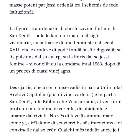
masse potent par jessi ordenât tra i schemis de fede
istituzionâl.
La figure straordenarie di cheste zovine furlane di
San Denêl – bolade tant che mate, dal sigûr
visionarie, cu la fuarce di une feministe dal secul
XVII, che e crodeve di podê fondâ la sô religjositât su
lis pulsions dal so cuarp, su la lidrîs dal so jessi
femine – si conclût cu la condane intal 1563, dopo di
un procès di cuasi vincj agns.
Des cjartis, che a son conservadis in part a Udin intal
Archivi Capitolâr (plui di vincj cartelis!) e in part a
San Denêl, inte Biblioteche Vuarneriane, al ven fûr il
profîl di une femine iriverente, disubidiente e
amante dal riviel: “No vês di fevelâ cuntune mate
come jê, cirît dome di scuvierzi lis sôs intenzions e di
convincile dal so erôr. Cualchi mês indaûr ancje jo i