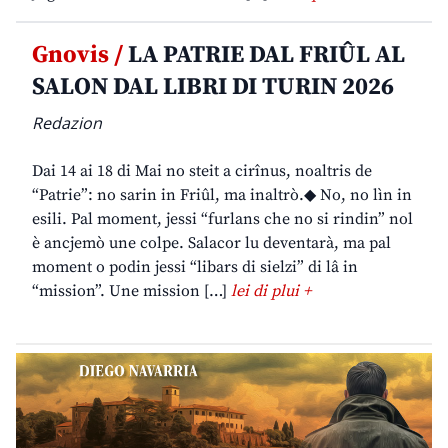
Gnovis /
LA PATRIE DAL FRIÛL AL
SALON DAL LIBRI DI TURIN 2026
Redazion
Dai 14 ai 18 di Mai no steit a cirînus, noaltris de
“Patrie”: no sarin in Friûl, ma inaltrò.◆ No, no lìn in
esili. Pal moment, jessi “furlans che no si rindin” nol
è ancjemò une colpe. Salacor lu deventarà, ma pal
moment o podin jessi “libars di sielzi” di lâ in
“mission”. Une mission […]
lei di plui +