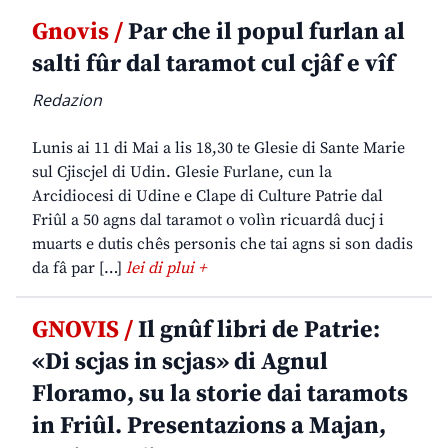
Gnovis /
Par che il popul furlan al
salti fûr dal taramot cul cjâf e vîf
Redazion
Lunis ai 11 di Mai a lis 18,30 te Glesie di Sante Marie
sul Cjiscjel di Udin. Glesie Furlane, cun la
Arcidiocesi di Udine e Clape di Culture Patrie dal
Friûl a 50 agns dal taramot o volìn ricuardâ ducj i
muarts e dutis chês personis che tai agns si son dadis
da fâ par […]
lei di plui +
GNOVIS /
Il gnûf libri de Patrie:
«Di scjas in scjas» di Agnul
Floramo, su la storie dai taramots
in Friûl. Presentazions a Majan,