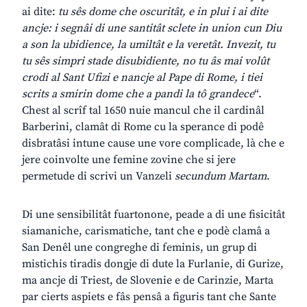
ai dite:
tu sês dome che oscuritât, e in plui i ai dite
ancje: i segnâi di une santitât sclete in union cun Diu
a son la ubidience, la umiltât e la veretât. Invezit, tu
tu sês simpri stade disubidiente, no tu âs mai volût
crodi al Sant Ufizi e nancje al Pape di Rome, i tiei
scrits a smirin dome che a pandi la tô grandece
“.
Chest al scrîf tal 1650 nuie mancul che il cardinâl
Barberini, clamât di Rome cu la sperance di podê
disbratâsi intune cause une vore complicade, là che e
jere coinvolte une femine zovine che si jere
permetude di scrivi un Vanzeli
secundum Martam
.
Di une sensibilitât fuartonone, peade a di une fisicitât
siamaniche, carismatiche, tant che e podè clamâ a
San Denêl une congreghe di feminis, un grup di
mistichis tiradis dongje di dute la Furlanie, di Gurize,
ma ancje di Triest, de Slovenie e de Carinzie, Marta
par cierts aspiets e fâs pensâ a figuris tant che Sante