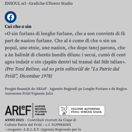
ENSOUL srl
-
Grafiche GTower Studio
Cui che o sin
«O sin furlans di lenghe furlane, che a son convints di fâ
part de nazion furlane. Che al è come dî che o sin un
popul, une etnie, une nazion, che dopo tancj parons, che
a àn balinât di chestis bandis dilunc i secui, cumò di cent
agns indaûr o sin cjapâts dentri tal tramai dal Stât talian».
(Pre Toni Beline, sul so prin editoriâl de “La Patrie dal
Friûl”, Dicembar 1978)
Progjet finanziât de ARLeF - Agjenzie Regjonâl pe Lenghe Furlane e de Regjon
Autonome Friûl-Vignesie Julie
ANNO 2025
– Contributi ricevuti da Clape di
Culture Patrie dal Friûl – c.f. 01299830305
– erogante: A.R.L.E.F. (Agenzia Regionale per la