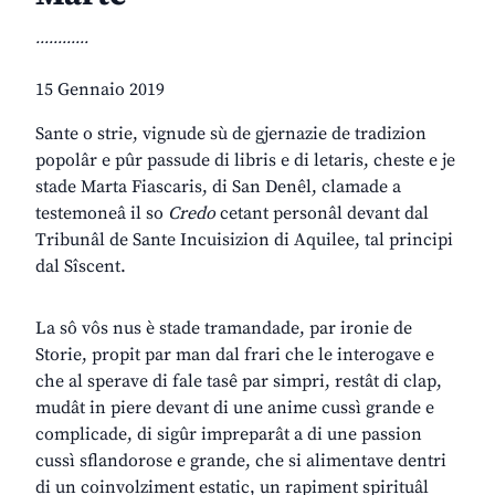
............
15 Gennaio 2019
Sante o strie, vignude sù de gjernazie de tradizion
popolâr e pûr passude di libris e di letaris, cheste e je
stade Marta Fiascaris, di San Denêl, clamade a
testemoneâ il so
Credo
cetant personâl devant dal
Tribunâl de Sante Incuisizion di Aquilee, tal principi
dal Sîscent.
La sô vôs nus è stade tramandade, par ironie de
Storie, propit par man dal frari che le interogave e
che al sperave di fale tasê par simpri, restât di clap,
mudât in piere devant di une anime cussì grande e
complicade, di sigûr impreparât a di une passion
cussì sflandorose e grande, che si alimentave dentri
di un coinvolziment estatic, un rapiment spirituâl