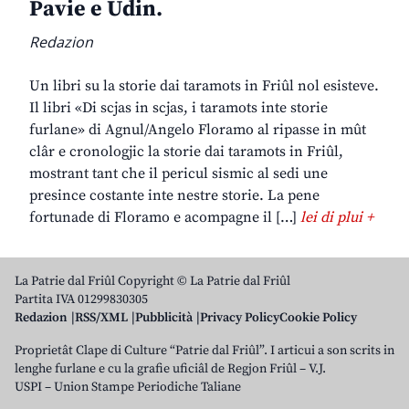
Pavie e Udin.
Redazion
Un libri su la storie dai taramots in Friûl nol esisteve.
Il libri «Di scjas in scjas, i taramots inte storie
furlane» di Agnul/Angelo Floramo al ripasse in mût
clâr e cronologjic la storie dai taramots in Friûl,
mostrant tant che il pericul sismic al sedi une
presince costante inte nestre storie. La pene
fortunade di Floramo e acompagne il […]
lei di plui +
La Patrie dal Friûl Copyright © La Patrie dal Friûl
Partita IVA 01299830305
Redazion
RSS/XML
Pubblicità
Privacy Policy
Cookie Policy
Proprietât Clape di Culture “Patrie dal Friûl”. I articui a son scrits in
lenghe furlane e cu la grafie uficiâl de Regjon Friûl – V.J.
USPI – Union Stampe Periodiche Taliane