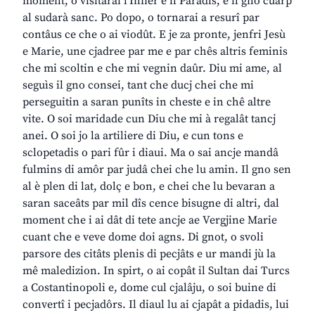
moment, o visitarai l’Infier e il Paradîs, e il gno cuarp
al sudarà sanc. Po dopo, o tornarai a resurî par
contâus ce che o ai viodût. E je za pronte, jenfri Jesù
e Marie, une cjadree par me e par chês altris feminis
che mi scoltin e che mi vegnin daûr. Diu mi ame, al
seguìs il gno consei, tant che ducj chei che mi
perseguitin a saran punîts in cheste e in chê altre
vite. O soi maridade cun Diu che mi à regalât tancj
anei. O soi jo la artiliere di Diu, e cun tons e
sclopetadis o pari fûr i diaui. Ma o sai ancje mandâ
fulmins di amôr par judâ chei che lu amin. Il gno sen
al è plen di lat, dolç e bon, e chei che lu bevaran a
saran saceâts par mil dîs cence bisugne di altri, dal
moment che i ai dât di tete ancje ae Vergjine Marie
cuant che e veve dome doi agns. Di gnot, o svoli
parsore des citâts plenis di pecjâts e ur mandi jù la
mê maledizion. In spirt, o ai copât il Sultan dai Turcs
a Costantinopoli e, dome cul cjalâju, o soi buine di
convertî i pecjadôrs. Il diaul lu ai cjapât a pidadis, lui