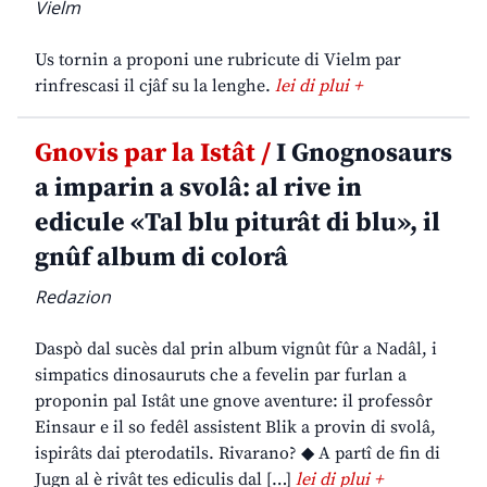
Vielm
Us tornin a proponi une rubricute di Vielm par
rinfrescasi il cjâf su la lenghe.
lei di plui +
Gnovis par la Istât /
I Gnognosaurs
a imparin a svolâ: al rive in
edicule «Tal blu piturât di blu», il
gnûf album di colorâ
Redazion
Daspò dal sucès dal prin album vignût fûr a Nadâl, i
simpatics dinosauruts che a fevelin par furlan a
proponin pal Istât une gnove aventure: il professôr
Einsaur e il so fedêl assistent Blik a provin di svolâ,
ispirâts dai pterodatils. Rivarano? ◆ A partî de fin di
Jugn al è rivât tes ediculis dal […]
lei di plui +