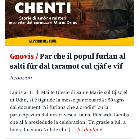
Gnovis /
Par che il popul furlan al
salti fûr dal taramot cul cjâf e vîf
Redazion
Lunis ai 11 di Mai te Glesie di Sante Marie sul Cjiscjel
di Udin, si è tignude la messe par ricuardâ i 50 agns
dal document “Ai furlans che a crodin” cu la
partecipazion dal nestri vescul bons. Riccardo Lamba
che al à presiedude la celebrazion. Un grazie a lui, a
bons. Luciano Nobile che […]
lei di plui +