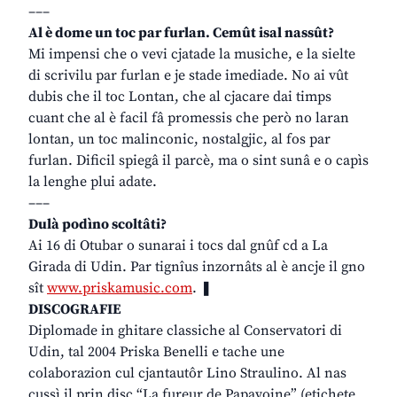
–––
Al è dome un toc par furlan. Cemût isal nassût?
Mi impensi che o vevi cjatade la musiche, e la sielte
di scrivilu par furlan e je stade imediade. No ai vût
dubis che il toc Lontan, che al cjacare dai timps
cuant che al è facil fâ promessis che però no laran
lontan, un toc malinconic, nostalgjic, al fos par
furlan. Dificil spiegâ il parcè, ma o sint sunâ e o capìs
la lenghe plui adate.
–––
Dulà podìno scoltâti?
Ai 16 di Otubar o sunarai i tocs dal gnûf cd a La
Girada di Udin. Par tignîus inzornâts al è ancje il gno
sît
www.priskamusic.com
. ❚
DISCOGRAFIE
Diplomade in ghitare classiche al Conservatori di
Udin, tal 2004 Priska Benelli e tache une
colaborazion cul cjantautôr Lino Straulino. Al nas
cussì il prin disc “La fureur de Papavoine” (etichete