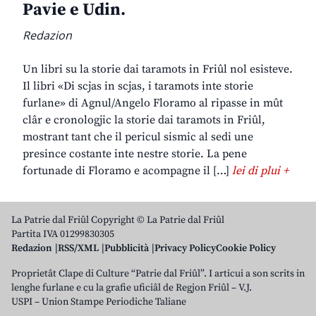
Pavie e Udin.
Redazion
Un libri su la storie dai taramots in Friûl nol esisteve.
Il libri «Di scjas in scjas, i taramots inte storie
furlane» di Agnul/Angelo Floramo al ripasse in mût
clâr e cronologjic la storie dai taramots in Friûl,
mostrant tant che il pericul sismic al sedi une
presince costante inte nestre storie. La pene
fortunade di Floramo e acompagne il […]
lei di plui +
La Patrie dal Friûl Copyright © La Patrie dal Friûl
Partita IVA 01299830305
Redazion
RSS/XML
Pubblicità
Privacy Policy
Cookie Policy
Proprietât Clape di Culture “Patrie dal Friûl”. I articui a son scrits in
lenghe furlane e cu la grafie uficiâl de Regjon Friûl – V.J.
USPI – Union Stampe Periodiche Taliane