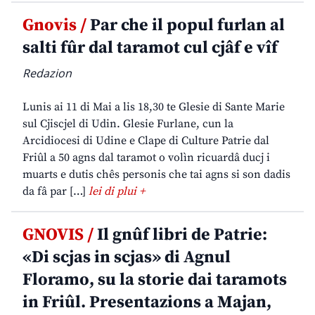
Gnovis /
Par che il popul furlan al
salti fûr dal taramot cul cjâf e vîf
Redazion
Lunis ai 11 di Mai a lis 18,30 te Glesie di Sante Marie
sul Cjiscjel di Udin. Glesie Furlane, cun la
Arcidiocesi di Udine e Clape di Culture Patrie dal
Friûl a 50 agns dal taramot o volìn ricuardâ ducj i
muarts e dutis chês personis che tai agns si son dadis
da fâ par […]
lei di plui +
GNOVIS /
Il gnûf libri de Patrie:
«Di scjas in scjas» di Agnul
Floramo, su la storie dai taramots
in Friûl. Presentazions a Majan,