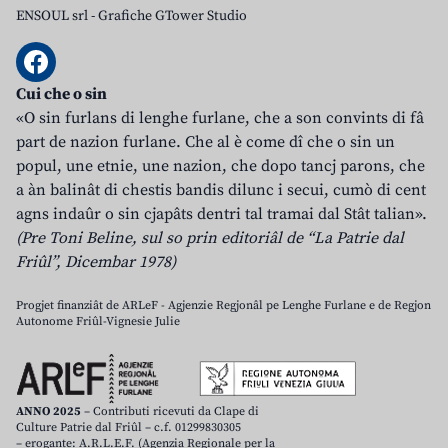
ENSOUL srl
-
Grafiche GTower Studio
Cui che o sin
«O sin furlans di lenghe furlane, che a son convints di fâ
part de nazion furlane. Che al è come dî che o sin un
popul, une etnie, une nazion, che dopo tancj parons, che
a àn balinât di chestis bandis dilunc i secui, cumò di cent
agns indaûr o sin cjapâts dentri tal tramai dal Stât talian».
(Pre Toni Beline, sul so prin editoriâl de “La Patrie dal
Friûl”, Dicembar 1978)
Progjet finanziât de ARLeF - Agjenzie Regjonâl pe Lenghe Furlane e de Regjon
Autonome Friûl-Vignesie Julie
ANNO 2025
– Contributi ricevuti da Clape di
Culture Patrie dal Friûl – c.f. 01299830305
– erogante: A.R.L.E.F. (Agenzia Regionale per la