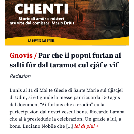
Gnovis /
Par che il popul furlan al
salti fûr dal taramot cul cjâf e vîf
Redazion
Lunis ai 11 di Mai te Glesie di Sante Marie sul Cjiscjel
di Udin, si è tignude la messe par ricuardâ i 50 agns
dal document “Ai furlans che a crodin” cu la
partecipazion dal nestri vescul bons. Riccardo Lamba
che al à presiedude la celebrazion. Un grazie a lui, a
bons. Luciano Nobile che […]
lei di plui +