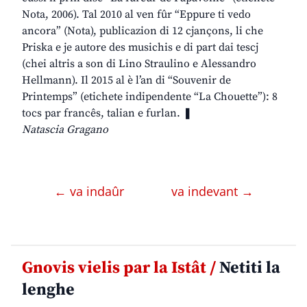
Nota, 2006). Tal 2010 al ven fûr “Eppure ti vedo
ancora” (Nota), publicazion di 12 cjançons, li che
Priska e je autore des musichis e di part dai tescj
(chei altris a son di Lino Straulino e Alessandro
Hellmann). Il 2015 al è l’an di “Souvenir de
Printemps” (etichete indipendente “La Chouette”): 8
tocs par francês, talian e furlan. ❚
Natascia Gragano
← va indaûr
va indevant →
Gnovis vielis par la Istât /
Netiti la
lenghe