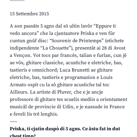
15 Settembre 2015
A son passâts 5 agns dal sô ultin lavôr “Eppure ti
vedo ancora” che la cjantautore Priska e ven fûr
cuntun gnûf disc: “Souvenir de Printemps” (etichete
indipendente “La Chouette”), presentât ai 28 di Avost
a Vençon. Vot tocs par francês, talian e furlan, cun jê
ae vôs, ghitare classiche, acustiche e eletriche, bas,
tastieris e omnichord; Luca Brunetti ae ghitare
eletriche, bas, tastieris e programazion e Louis
Armato ospit cu la sô ghitare acustiche tal toc
Ailleurs. La artiste di Pluver, che e je ancje
professore di ghitare tes scuelis mediis a orientament
musicâl de provincie di Udin, e je nassude in France
e feveli lis trê lenghis.
–––
Priska, ti cjatìn daspò di 5 agns. Ce âstu fat in dut
chest timp?