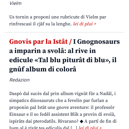
Vielm
Us tornin a proponi une rubricute di Vielm par
rinfrescasi il cjâf su la lenghe.
lei di plui +
Gnovis par la Istât /
I Gnognosaurs
a imparin a svolâ: al rive in
edicule «Tal blu piturât di blu», il
gnûf album di colorâ
Redazion
Daspò dal sucès dal prin album vignût fûr a Nadâl, i
simpatics dinosauruts che a fevelin par furlan a
proponin pal Istât une gnove aventure: il professôr
Einsaur e il so fedêl assistent Blik a provin di svolâ,
ispirâts dai pterodatils. Rivarano? ◆ A partî de fin di
Jugn al è rivât tes ediculis dal […]
lei di plui +