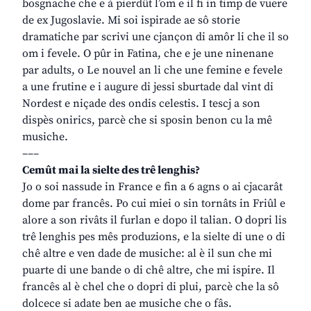
bosgnache che e à pierdût l’om e il fi in timp de vuere
de ex Jugoslavie. Mi soi ispirade ae sô storie
dramatiche par scrivi une cjançon di amôr li che il so
om i fevele. O pûr in Fatina, che e je une ninenane
par adults, o Le nouvel an li che une femine e fevele
a une frutine e i augure di jessi sburtade dal vint di
Nordest e niçade des ondis celestis. I tescj a son
dispès onirics, parcè che si sposin benon cu la mê
musiche.
–––
Cemût mai la sielte des trê lenghis?
Jo o soi nassude in France e fin a 6 agns o ai cjacarât
dome par francês. Po cui miei o sin tornâts in Friûl e
alore a son rivâts il furlan e dopo il talian. O dopri lis
trê lenghis pes mês produzions, e la sielte di une o di
chê altre e ven dade de musiche: al è il sun che mi
puarte di une bande o di chê altre, che mi ispire. Il
francês al è chel che o dopri di plui, parcè che la sô
dolcece si adate ben ae musiche che o fâs.