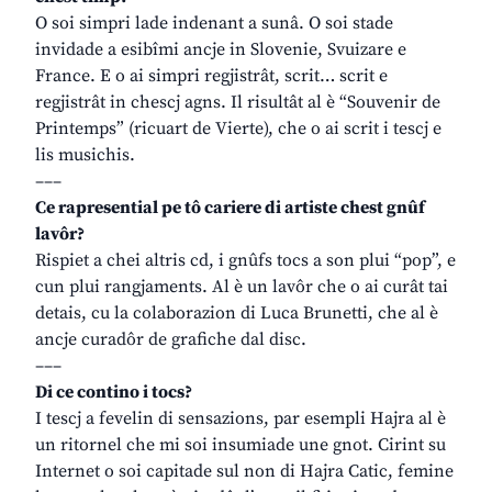
O soi simpri lade indenant a sunâ. O soi stade
invidade a esibîmi ancje in Slovenie, Svuizare e
France. E o ai simpri regjistrât, scrit… scrit e
regjistrât in chescj agns. Il risultât al è “Souvenir de
Printemps” (ricuart de Vierte), che o ai scrit i tescj e
lis musichis.
–––
Ce rapresential pe tô cariere di artiste chest gnûf
lavôr?
Rispiet a chei altris cd, i gnûfs tocs a son plui “pop”, e
cun plui rangjaments. Al è un lavôr che o ai curât tai
detais, cu la colaborazion di Luca Brunetti, che al è
ancje curadôr de grafiche dal disc.
–––
Di ce contino i tocs?
I tescj a fevelin di sensazions, par esempli Hajra al è
un ritornel che mi soi insumiade une gnot. Cirint su
Internet o soi capitade sul non di Hajra Catic, femine