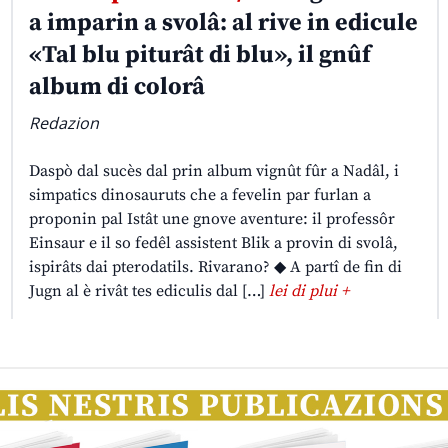
a imparin a svolâ: al rive in edicule
«Tal blu piturât di blu», il gnûf
album di colorâ
Redazion
Daspò dal sucès dal prin album vignût fûr a Nadâl, i
simpatics dinosauruts che a fevelin par furlan a
proponin pal Istât une gnove aventure: il professôr
Einsaur e il so fedêl assistent Blik a provin di svolâ,
ispirâts dai pterodatils. Rivarano? ◆ A partî de fin di
Jugn al è rivât tes ediculis dal […]
lei di plui +