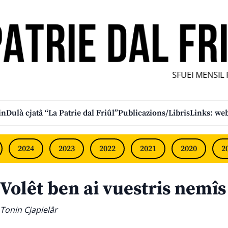
SFUEI MENSÎL FUR
in
Dulà cjatâ “La Patrie dal Friûl”
Publicazions/Libris
Links: web
2024
2023
2022
2021
2020
2
Volêt ben ai vuestris nemîs
Tonin Cjapielâr