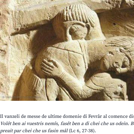
Il vanzeli de messe de ultime domenie di Fevrâr al comence di
Volêt ben ai vuestris nemîs, fasêt ben a di chei che us odein. 
preait par chei che us fasin mâl
(Lc 6, 27-38)
.