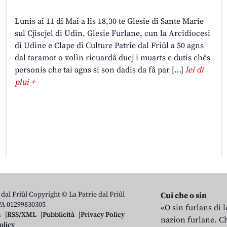
Lunis ai 11 di Mai a lis 18,30 te Glesie di Sante Marie
sul Cjiscjel di Udin. Glesie Furlane, cun la Arcidiocesi
di Udine e Clape di Culture Patrie dal Friûl a 50 agns
dal taramot o volìn ricuardâ ducj i muarts e dutis chês
personis che tai agns si son dadis da fâ par […]
lei di
plui +
 dal Friûl Copyright © La Patrie dal Friûl
Cui che o sin
IVA 01299830305
«O sin furlans di 
n
RSS/XML
Pubblicità
Privacy Policy
nazion furlane. Ch
olicy