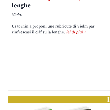
lenghe
Vielm
Us tornin a proponi une rubricute di Vielm par
rinfrescasi il cjâf su la lenghe.
lei di plui +