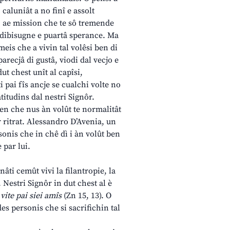
aluniât a no finî e assolt
, ae mission che te sô tremende
 à dibisugne e puartâ sperance. Ma
meis che a vivin tal volêsi ben di
 parecjâ di gustâ, viodi dal vecjo e
ut chest unît al capîsi,
i pai fîs ancje se cualchi volte no
titudins dal nestri Signôr.
en che nus àn volût te normalitât
 ritrat. Alessandro D’Avenia, un
rsonis che in chê dì i àn volût ben
 par lui.
âti cemût vivi la filantropie, la
Nestri Signôr in dut chest al è
 vite pai siei amîs
(Zn 15, 13). O
des personis che si sacrifichin tal