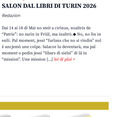
SALON DAL LIBRI DI TURIN 2026
Redazion
Dai 14 ai 18 di Mai no steit a cirînus, noaltris de
“Patrie”: no sarin in Friûl, ma inaltrò.◆ No, no lìn in
esili. Pal moment, jessi “furlans che no si rindin” nol
è ancjemò une colpe. Salacor lu deventarà, ma pal
moment o podin jessi “libars di sielzi” di lâ in
“mission”. Une mission […]
lei di plui +