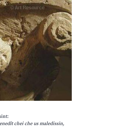
sint:
Benedît chei che us maledissin,