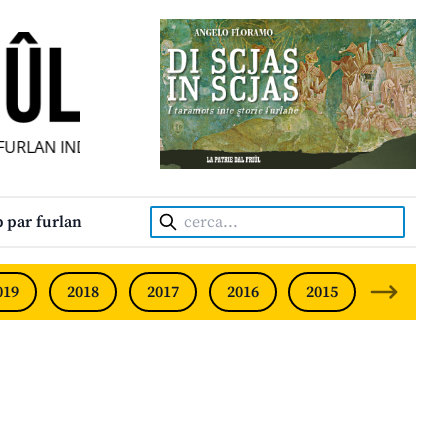
LAN INDIPENDENT • INDEPENDENT FRIULIAN MONTHLY • N
Cerca:
 par furlan
019
2018
2017
2016
2015
2014