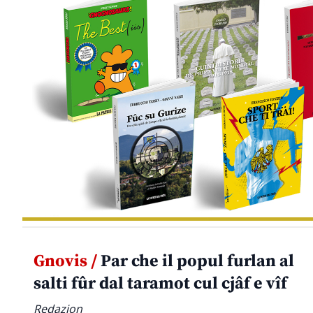
Gnovis /
Par che il popul furlan al
salti fûr dal taramot cul cjâf e vîf
Redazion