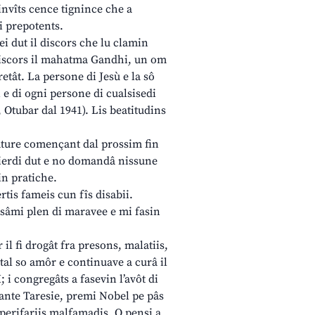
invîts cence tignince che a
 i prepotents.
 lei dut il discors che lu clamin
l discors il mahatma Gandhi, un om
retât. La persone di Jesù e la sô
 e di ogni persone di cualsisedi
, Otubar dal 1941). Lis beatitudins
eature començant dal prossim fin
je pierdi dut e no domandâ nissune
in pratiche.
ertis fameis cun fîs disabii.
assâmi plen di maravee e mi fasin
il fi drogât fra presons, malatiis,
 tal so amôr e continuave a curâ il
; i congregâts a fasevin l’avôt di
sante Taresie, premi Nobel pe pâs
i perifariis malfamadis. O pensi a