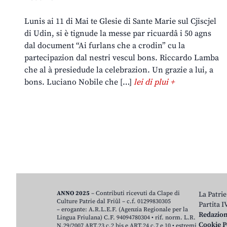
Lunis ai 11 di Mai te Glesie di Sante Marie sul Cjiscjel
di Udin, si è tignude la messe par ricuardâ i 50 agns
dal document “Ai furlans che a crodin” cu la
partecipazion dal nestri vescul bons. Riccardo Lamba
che al à presiedude la celebrazion. Un grazie a lui, a
bons. Luciano Nobile che […]
lei di plui +
ANNO 2025
– Contributi ricevuti da Clape di
La Patrie
Culture Patrie dal Friûl – c.f. 01299830305
Partita 
– erogante: A.R.L.E.F. (Agenzia Regionale per la
Redazio
Lingua Friulana) C.F. 94094780304 • rif. norm. L.R.
Cookie P
N.29/2007 ART.23 c.2 bis e ART.24 c.7 e 10 • estremi