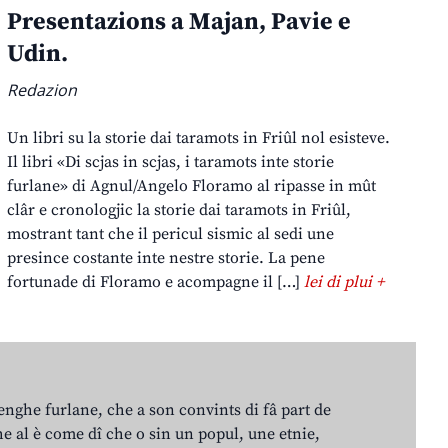
Presentazions a Majan, Pavie e
Udin.
Redazion
Un libri su la storie dai taramots in Friûl nol esisteve.
Il libri «Di scjas in scjas, i taramots inte storie
furlane» di Agnul/Angelo Floramo al ripasse in mût
clâr e cronologjic la storie dai taramots in Friûl,
mostrant tant che il pericul sismic al sedi une
presince costante inte nestre storie. La pene
fortunade di Floramo e acompagne il […]
lei di plui +
lenghe furlane, che a son convints di fâ part de
e al è come dî che o sin un popul, une etnie,