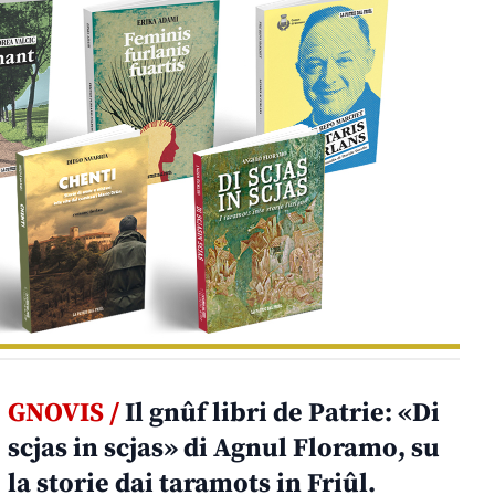
GNOVIS /
Il gnûf libri de Patrie: «Di
scjas in scjas» di Agnul Floramo, su
la storie dai taramots in Friûl.