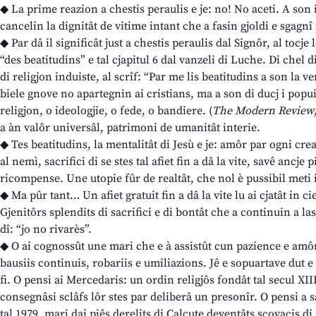
◆ La prime reazion a chestis peraulis e je: no! No aceti. A son 
cancelin la dignitât de vitime intant che a fasin gjoldi e sgagnî
◆ Par dâ il significât just a chestis peraulis dal Signôr, al tocje
“des beatitudins” e tal cjapitul 6 dal vanzeli di Luche. Di che
di religjon induiste, al scrîf: “Par me lis beatitudins a son la ve
biele gnove no apartegnin ai cristians, ma a son di ducj i popui
religjon, o ideologjie, o fede, o bandiere. (
The Modern Review
a àn valôr universâl, patrimoni de umanitât interie.
◆ Tes beatitudins, la mentalitât di Jesù e je: amôr par ogni cr
al nemì, sacrifici di se stes tal afiet fin a dâ la vite, savê anc
ricompense. Une utopie fûr de realtât, che nol è pussibil meti 
◆ Ma pûr tant… Un afiet gratuit fin a dâ la vite lu ai cjatât in ci
Gjenitôrs splendits di sacrifici e di bontât che a continuin a l
dî: “jo no rivarès”.
◆ O ai cognossût une mari che e à assistût cun pazience e amôr 
bausiis continuis, robariis e umiliazions. Jê e sopuartave dut e
fi. O pensi ai Mercedaris: un ordin religjôs fondât tal secul XIII
consegnâsi sclâfs lôr stes par deliberâ un presonîr. O pensi a 
tal 1979, mari dai piês derelits di Calcute deventâts scovacis d