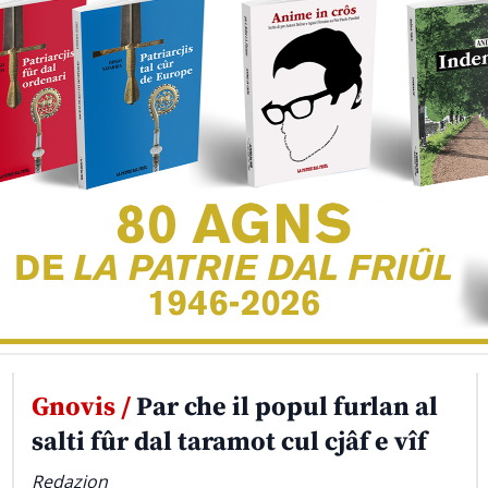
Gnovis /
Par che il popul furlan al
salti fûr dal taramot cul cjâf e vîf
Redazion