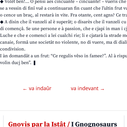
◆ Volêt ben!… O pensi aes cincuante – cincuante! – vueris che
se a vessin di finî vuê a continuaran fin cuant che l’ultin frut
o cence un braç, al restarà in vite. Fra otante, cent agns? Ce tra
◆ A disin che il vanzeli al è superât; o disarès che il vanzeli cu
di començâ. Se une persone e à passion, che e cjapi in man i cja
Luche e che e comenci a lei cualchi rie; li e cjatarà la strade m
canaie, formâ une societât no violente, no di vuere, ma di dial
condivision.
I àn domandât a un frut: “Ce regulis vêso in famee?”. Al à risp
volìn ducj ben”. ❚
← va indaûr
va indevant →
Gnovis par la Istât /
I Gnognosaurs