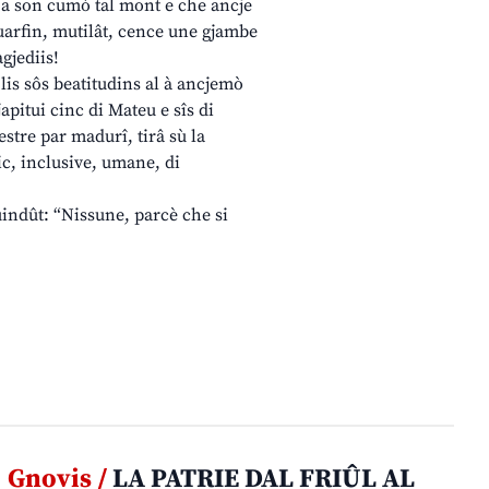
 a son cumò tal mont e che ancje
 vuarfin, mutilât, cence une gjambe
gjediis!
 lis sôs beatitudins al à ancjemò
pitui cinc di Mateu e sîs di
estre par madurî, tirâ sù la
ic, inclusive, umane, di
uindût: “Nissune, parcè che si
Gnovis /
LA PATRIE DAL FRIÛL AL