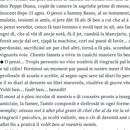
don Peppe Diana, copât de camore in sagristie prime di messe, c
inocent dopo 21 agns. O pensi a Sammy Basso, al so testament
malatie, insiemi ai amîs, si jere dât: fâ alc di ben a cui che al
o pensi soredut, cence lâ tant lontans e svolâ tant in alt, aes fa
ogni dì, che al vût dî ancje netâ, fâ il jet, cambiâ la blancjarie,
forsit ancje dal ort, cjapâ la machine, cori sul puest di lavôr… d
perdonâsi, sacrificâsi un par chel altri, tornâ a fâ pâs, scombat
vignarès voie. Chestis fameis a vivin in cualchi maniere lis bea
◆ O pensi… Tropis personis no vino noaltris di ringraciâ pal b
e tal cidin? Fermìnsi un moment par passâ te nestre ment il lôr
professôr di scuele e scritôr, al segne ogni sere tal diari lis pe
e il so diari al devente un libri maraveôs, risultive di gnove vite
Volêt ben… fasêt ben… benedît!
Il mont al è plen incolm di mestris e di conseîrs pronts a insegn
amicizie, la famee, l’amôr componût e sledrosât in ogni forme. 
sempliç:
nissun nol à afiet plui grant di chel che al da vie la sô
ringracii i psicolics, ju scolti vulintîr, ma o cîr di deventâ amì 
afiet fin a praticâ il
volêt ben ai vuestris nemîs
.