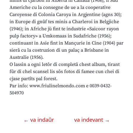
minis di cjarbon in Alberta in Canadà (1908); il Sud
Americhe cu la consegne de ue a la cooperative
Caroyense di Colonia Caroya in Argjentine (agns 30);
in Europe di gnûf tes minis a Charleroi in Belgjiche
(1946); in Afriche jù fint te industrie «Saicoor rayon
pulp factory» a Umkomaas in Sudafriche (1956);
continuant in Asie fint in Mançurie in Cine (1904) par
sierâ cu la costruzion di un palaç a Brisbane in
Australie (1956).
O lassìn a ogni letôr di completâ chest album, tirant
fûr di chel scansel lis sôs fotos di famee cun chei di
cjase partîts pal forest.
Par info:
www.friulinelmondo.com
e 0039-0432-
504970
← va indaûr
va indevant →