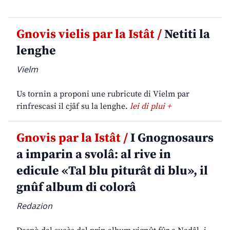
Gnovis vielis par la Istât /
Netiti la
lenghe
Vielm
Us tornin a proponi une rubricute di Vielm par
rinfrescasi il cjâf su la lenghe.
lei di plui +
Gnovis par la Istât /
I Gnognosaurs
a imparin a svolâ: al rive in
edicule «Tal blu piturât di blu», il
gnûf album di colorâ
Redazion