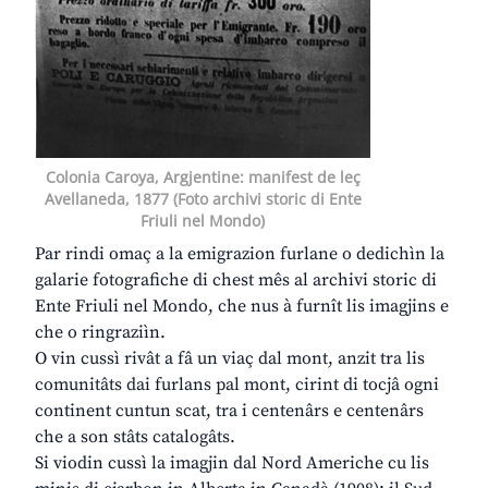
Colonia Caroya, Argjentine: manifest de leç
Avellaneda, 1877 (Foto archivi storic di Ente
Friuli nel Mondo)
Par rindi omaç a la emigrazion furlane o dedichìn la
galarie fotografiche di chest mês al archivi storic di
Ente Friuli nel Mondo, che nus à furnît lis imagjins e
che o ringraziìn.
O vin cussì rivât a fâ un viaç dal mont, anzit tra lis
comunitâts dai furlans pal mont, cirint di tocjâ ogni
continent cuntun scat, tra i centenârs e centenârs
che a son stâts catalogâts.
Si viodin cussì la imagjin dal Nord Americhe cu lis