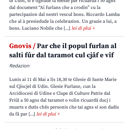
di Udin, si è tignude la messe par ricuardâ i 50 agns
dal document “Ai furlans che a crodin” cu la
partecipazion dal nestri vescul bons. Riccardo Lamba
che al à presiedude la celebrazion. Un grazie a lui, a
bons. Luciano Nobile che […]
lei di plui +
Gnovis /
Par che il popul furlan al
salti fûr dal taramot cul cjâf e vîf
Redazion
Lunis ai 11 di Mai a lis 18,30 te Glesie di Sante Marie
sul Cjiscjel di Udin. Glesie Furlane, cun la
Arcidiocesi di Udine e Clape di Culture Patrie dal
Friûl a 50 agns dal taramot o volìn ricuardâ ducj i
muarts e dutis chês personis che tai agns si son dadis
da fâ par […]
lei di plui +