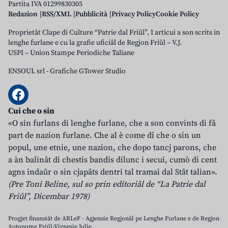
Partita IVA 01299830305
Redazion
RSS/XML
Pubblicità
Privacy Policy
Cookie Policy
Proprietât Clape di Culture “Patrie dal Friûl”. I articui a son scrits in
lenghe furlane e cu la grafie uficiâl de Regjon Friûl – V.J.
USPI – Union Stampe Periodiche Taliane
ENSOUL srl
-
Grafiche GTower Studio
Cui che o sin
«O sin furlans di lenghe furlane, che a son convints di fâ
part de nazion furlane. Che al è come dî che o sin un
popul, une etnie, une nazion, che dopo tancj parons, che
a àn balinât di chestis bandis dilunc i secui, cumò di cent
agns indaûr o sin cjapâts dentri tal tramai dal Stât talian».
(Pre Toni Beline, sul so prin editoriâl de “La Patrie dal
Friûl”, Dicembar 1978)
Progjet finanziât de ARLeF - Agjenzie Regjonâl pe Lenghe Furlane e de Regjon
Autonome Friûl-Vignesie Julie