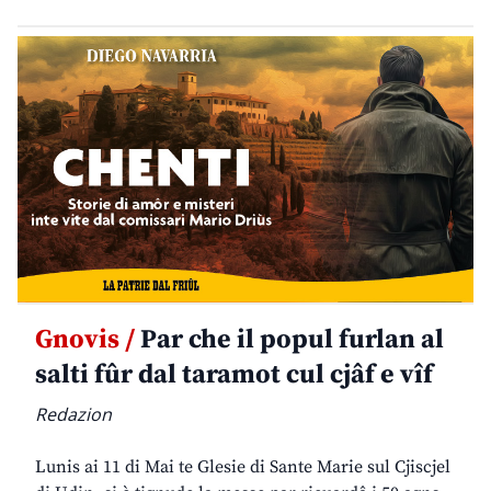
Gnovis /
Par che il popul furlan al
salti fûr dal taramot cul cjâf e vîf
Redazion
Lunis ai 11 di Mai te Glesie di Sante Marie sul Cjiscjel