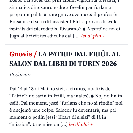
Daspò dal sucès dal prin album vignût fûr a Nadâl, i
simpatics dinosauruts che a fevelin par furlan a
proponin pal Istât une gnove aventure: il professôr
Einsaur e il so fedêl assistent Blik a provin di svolâ,
ispirâts dai pterodatils. Rivarano? ◆ A partî de fin di
Jugn al è rivât tes ediculis dal […]
lei di plui +
Gnovis /
LA PATRIE DAL FRIÛL AL
SALON DAL LIBRI DI TURIN 2026
Redazion
Dai 14 ai 18 di Mai no steit a cirînus, noaltris de
“Patrie”: no sarin in Friûl, ma inaltrò.◆ No, no lìn in
esili. Pal moment, jessi “furlans che no si rindin” nol
è ancjemò une colpe. Salacor lu deventarà, ma pal
moment o podin jessi “libars di sielzi” di lâ in
“mission”. Une mission […]
lei di plui +