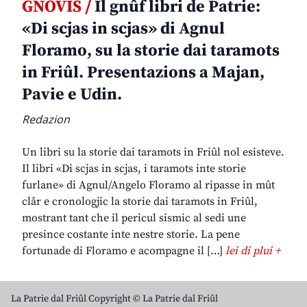
GNOVIS /
Il gnûf libri de Patrie:
«Di scjas in scjas» di Agnul
Floramo, su la storie dai taramots
in Friûl. Presentazions a Majan,
Pavie e Udin.
Redazion
Un libri su la storie dai taramots in Friûl nol esisteve.
Il libri «Di scjas in scjas, i taramots inte storie
furlane» di Agnul/Angelo Floramo al ripasse in mût
clâr e cronologjic la storie dai taramots in Friûl,
mostrant tant che il pericul sismic al sedi une
presince costante inte nestre storie. La pene
fortunade di Floramo e acompagne il […]
lei di plui +
La Patrie dal Friûl Copyright © La Patrie dal Friûl