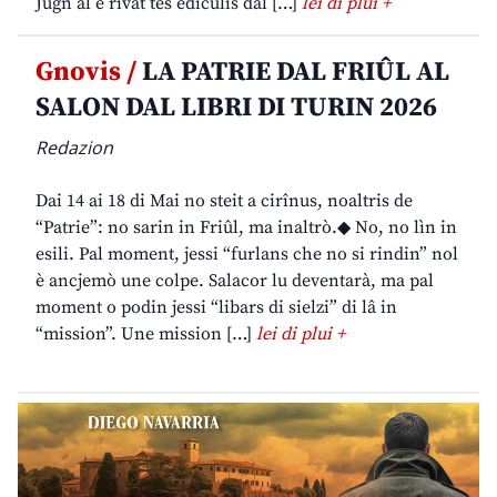
Jugn al è rivât tes ediculis dal […]
lei di plui +
Gnovis /
LA PATRIE DAL FRIÛL AL
SALON DAL LIBRI DI TURIN 2026
Redazion
Dai 14 ai 18 di Mai no steit a cirînus, noaltris de
“Patrie”: no sarin in Friûl, ma inaltrò.◆ No, no lìn in
esili. Pal moment, jessi “furlans che no si rindin” nol
è ancjemò une colpe. Salacor lu deventarà, ma pal
moment o podin jessi “libars di sielzi” di lâ in
“mission”. Une mission […]
lei di plui +