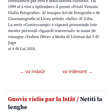
consulencis par ents e associazions culturâls. Tal
1999 al à vint a Spilimberc il premi «Friuli Venezia
Giulia Fotografia». Al insegne Art de Fotografie e de
Cinematografie al Liceu artistic «Sello» di Udin.
La serie «Controcampi» e vignarà presentade inte
mostre personâl «Sguardi trasversali» te suaze de
rassegne «Vedere Oltre» a Motta di Livenza dai 5 di
Jugn
ai 4 di Lui 2010.
← va indaûr
va indevant →
Gnovis vielis par la Istât /
Netiti la
lenghe