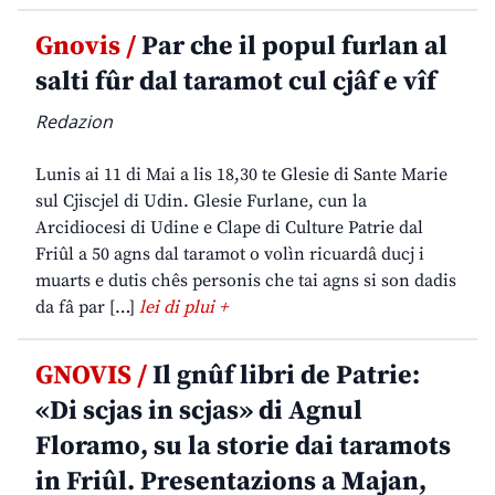
Gnovis /
Par che il popul furlan al
salti fûr dal taramot cul cjâf e vîf
Redazion
Lunis ai 11 di Mai a lis 18,30 te Glesie di Sante Marie
sul Cjiscjel di Udin. Glesie Furlane, cun la
Arcidiocesi di Udine e Clape di Culture Patrie dal
Friûl a 50 agns dal taramot o volìn ricuardâ ducj i
muarts e dutis chês personis che tai agns si son dadis
da fâ par […]
lei di plui +
GNOVIS /
Il gnûf libri de Patrie:
«Di scjas in scjas» di Agnul
Floramo, su la storie dai taramots
in Friûl. Presentazions a Majan,