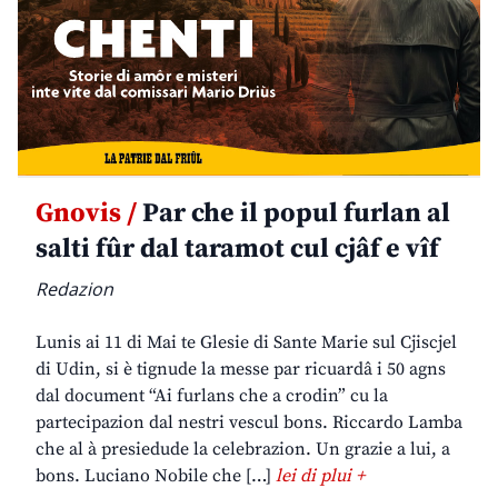
Gnovis /
Par che il popul furlan al
salti fûr dal taramot cul cjâf e vîf
Redazion
Lunis ai 11 di Mai te Glesie di Sante Marie sul Cjiscjel
di Udin, si è tignude la messe par ricuardâ i 50 agns
dal document “Ai furlans che a crodin” cu la
partecipazion dal nestri vescul bons. Riccardo Lamba
che al à presiedude la celebrazion. Un grazie a lui, a
bons. Luciano Nobile che […]
lei di plui +