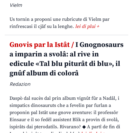
Vielm
Us tornin a proponi une rubricute di Vielm par
rinfrescasi il cjâf su la lenghe.
lei di plui +
Gnovis par la Istât /
I Gnognosaurs
a imparin a svolâ: al rive in
edicule «Tal blu piturât di blu», il
gnûf album di colorâ
Redazion
Daspò dal sucès dal prin album vignût fûr a Nadâl, i
simpatics dinosauruts che a fevelin par furlan a
proponin pal Istât une gnove aventure: il professôr
Einsaur e il so fedêl assistent Blik a provin di svolâ,
ispirâts dai pterodatils. Rivarano? ◆ A partî de fin di