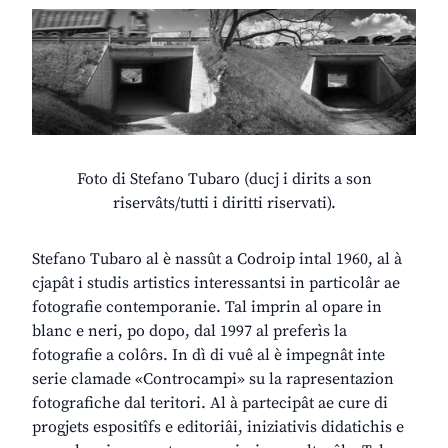
Foto di Stefano Tubaro (ducj i dirits a son
riservâts/tutti i diritti riservati).
Stefano Tubaro al è nassût a Codroip intal 1960, al à
cjapât i studis artistics interessantsi in particolâr ae
fotografie contemporanie. Tal imprin al opare in
blanc e neri, po dopo, dal 1997 al preferìs la
fotografie a colôrs. In dì di vuê al è impegnât inte
serie clamade «Controcampi» su la rapresentazion
fotografiche dal teritori. Al à partecipât ae cure di
progjets espositîfs e editoriâi, iniziativis didatichis e