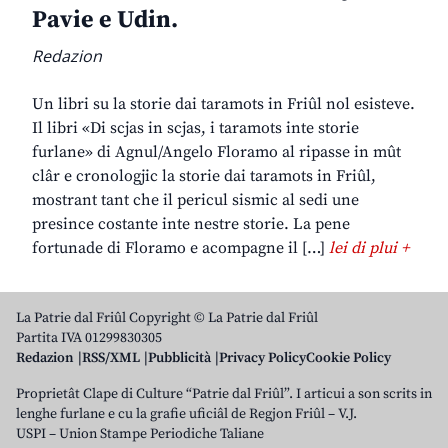
Pavie e Udin.
Redazion
Un libri su la storie dai taramots in Friûl nol esisteve.
Il libri «Di scjas in scjas, i taramots inte storie
furlane» di Agnul/Angelo Floramo al ripasse in mût
clâr e cronologjic la storie dai taramots in Friûl,
mostrant tant che il pericul sismic al sedi une
presince costante inte nestre storie. La pene
fortunade di Floramo e acompagne il […]
lei di plui +
La Patrie dal Friûl Copyright © La Patrie dal Friûl
Partita IVA 01299830305
Redazion
RSS/XML
Pubblicità
Privacy Policy
Cookie Policy
Proprietât Clape di Culture “Patrie dal Friûl”. I articui a son scrits in
lenghe furlane e cu la grafie uficiâl de Regjon Friûl – V.J.
USPI – Union Stampe Periodiche Taliane