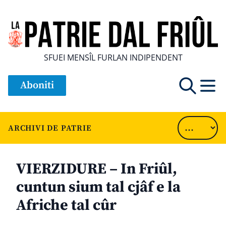
SFUEI MENSÎL FURLAN INDIPENDENT
Aboniti
ARCHIVI DE PATRIE
VIERZIDURE – In Friûl,
cuntun sium tal cjâf e la
Afriche tal cûr
............