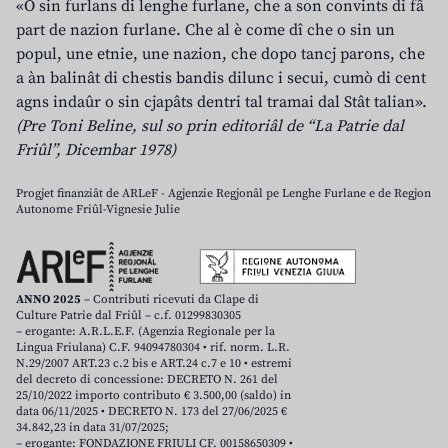
«O sin furlans di lenghe furlane, che a son convints di fâ
part de nazion furlane. Che al è come dî che o sin un
popul, une etnie, une nazion, che dopo tancj parons, che
a àn balinât di chestis bandis dilunc i secui, cumò di cent
agns indaûr o sin cjapâts dentri tal tramai dal Stât talian».
(Pre Toni Beline, sul so prin editoriâl de “La Patrie dal
Friûl”, Dicembar 1978)
Progjet finanziât de ARLeF - Agjenzie Regjonâl pe Lenghe Furlane e de Regjon
Autonome Friûl-Vignesie Julie
ANNO 2025
– Contributi ricevuti da Clape di
Culture Patrie dal Friûl – c.f. 01299830305
– erogante: A.R.L.E.F. (Agenzia Regionale per la
Lingua Friulana) C.F. 94094780304 • rif. norm. L.R.
N.29/2007 ART.23 c.2 bis e ART.24 c.7 e 10 • estremi
del decreto di concessione: DECRETO N. 261 del
25/10/2022 importo contributo € 3.500,00 (saldo) in
data 06/11/2025 • DECRETO N. 173 del 27/06/2025 €
34.842,23 in data 31/07/2025;
– erogante: FONDAZIONE FRIULI CF. 00158650309 •