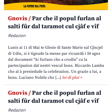
Gnovis /
Par che il popul furlan al
salti fûr dal taramot cul cjâf e vîf
Redazion
Lunis ai 11 di Mai te Glesie di Sante Marie sul Cjiscjel
di Udin, si è tignude la messe par ricuardâ i 50 agns
dal document “Ai furlans che a crodin” cu la
partecipazion dal nestri vescul bons. Riccardo Lamba
che al à presiedude la celebrazion. Un grazie a lui, a
bons. Luciano Nobile che […]
lei di plui +
Gnovis /
Par che il popul furlan al
salti fûr dal taramot cul cjâf e vîf
Redazion