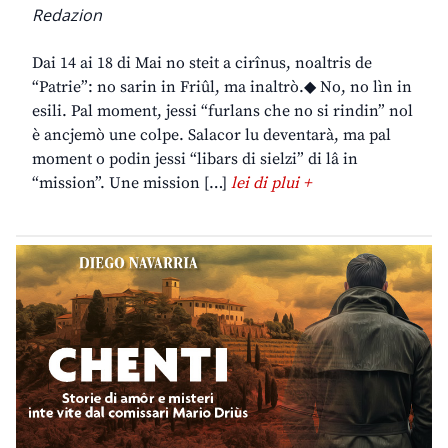
Redazion
Dai 14 ai 18 di Mai no steit a cirînus, noaltris de
“Patrie”: no sarin in Friûl, ma inaltrò.◆ No, no lìn in
esili. Pal moment, jessi “furlans che no si rindin” nol
è ancjemò une colpe. Salacor lu deventarà, ma pal
moment o podin jessi “libars di sielzi” di lâ in
“mission”. Une mission […]
lei di plui +