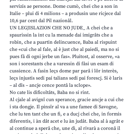
servizis ae persone. Dome cumò, chei che a son in
Italie – plui di 4 milions – a produsin une ricjece dal
10,6 par cent dal Pil nazionâl.
UN LEGJISLAZION CHE NO JUDE_ A chei che a
spaurissin la int cu la menade dai imigrâts che a
robin, che a puartin delincuence, Baba al rispuint
che «cui che al fale, al è just che al paiedi, ma no si
pues fâ di ogni jerbe un fas». Pluitost, al osserve, «a
son i sorestants che a varessin di fâsi un esam di
cussience. A fasin leçs dome par parâ i lôr interès,
leçs injustis sedi pai talians sedi pai forescj. Si è laris
– al dîs – ancje cence pontâ la sclope».
No cate lis dificoltâts, Baba no si rint.
Al cjale al avignî cun sperance, gracie ancje a cui che
i sta dongje. Il pinsîr al va a une famee di Savogne,
che lu ten tant che un fi, e a ducj chei che, in formis
diferentis, i àn dât acet e lu àn judât. Baba al à agrât e
al continue a sperâ che, une dì, al rivarà a coronâ il