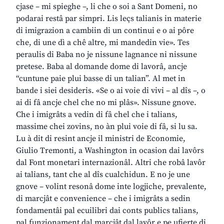
cjase – mi spieghe –, li che o soi a Sant Domeni, no
podarai restâ par simpri. Lis leçs talianis in materie
di imigrazion a cambiin di un continui e o ai pôre
che, di une dì a chê altre, mi mandedin vie». Tes
peraulis di Baba no je nissune lagnance ni nissune
pretese. Baba al domande dome di lavorâ, ancje
“cuntune paie plui basse di un talian”. Al met in
bande i siei desideris. «Se o ai voie di vivi – al dîs –, o
ai di fâ ancje chel che no mi plâs». Nissune gnove.
Che i imigrâts a vedin di fâ chel che i talians,
massime chei zovins, no àn plui voie di fâ, si lu sa.
Lu à dit di resint ancje il ministri de Economie,
Giulio Tremonti, a Washington in ocasion dai lavôrs
dal Font monetari internazionâl. Altri che robâ lavôr
ai talians, tant che al dîs cualchidun. E no je une
gnove – volint resonâ dome inte logjiche, prevalente,
di marcjât e convenience – che i imigrâts a sedin
fondamentâi pal ecuilibri dai conts publics talians,
pal funzionament dal marcjât dal lavôr e pe ufierte di