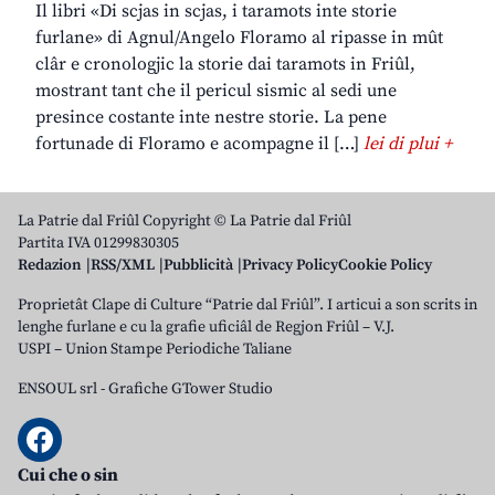
Il libri «Di scjas in scjas, i taramots inte storie
furlane» di Agnul/Angelo Floramo al ripasse in mût
clâr e cronologjic la storie dai taramots in Friûl,
mostrant tant che il pericul sismic al sedi une
presince costante inte nestre storie. La pene
fortunade di Floramo e acompagne il […]
lei di plui +
La Patrie dal Friûl Copyright © La Patrie dal Friûl
Partita IVA 01299830305
Redazion
RSS/XML
Pubblicità
Privacy Policy
Cookie Policy
Proprietât Clape di Culture “Patrie dal Friûl”. I articui a son scrits in
lenghe furlane e cu la grafie uficiâl de Regjon Friûl – V.J.
USPI – Union Stampe Periodiche Taliane
ENSOUL srl
-
Grafiche GTower Studio
Cui che o sin