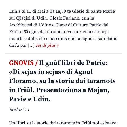
Lunis ai 11 di Mai a lis 18,30 te Glesie di Sante Marie
sul Cjiscjel di Udin. Glesie Furlane, cun la
Arcidiocesi di Udine e Clape di Culture Patrie dal
Friûl a 50 agns dal taramot o volìn ricuardâ ducj i
muarts e dutis chês personis che tai agns si son dadis
da fâ par […]
lei di plui +
GNOVIS /
Il gnûf libri de Patrie:
«Di scjas in scjas» di Agnul
Floramo, su la storie dai taramots
in Friûl. Presentazions a Majan,
Pavie e Udin.
Redazion
Un libri su la storie dai taramots in Friûl nol esisteve.