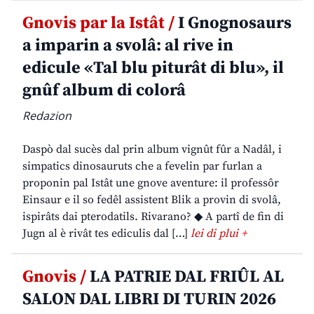
Gnovis par la Istât /
I Gnognosaurs
a imparin a svolâ: al rive in
edicule «Tal blu piturât di blu», il
gnûf album di colorâ
Redazion
Daspò dal sucès dal prin album vignût fûr a Nadâl, i
simpatics dinosauruts che a fevelin par furlan a
proponin pal Istât une gnove aventure: il professôr
Einsaur e il so fedêl assistent Blik a provin di svolâ,
ispirâts dai pterodatils. Rivarano? ◆ A partî de fin di
Jugn al è rivât tes ediculis dal […]
lei di plui +
Gnovis /
LA PATRIE DAL FRIÛL AL
SALON DAL LIBRI DI TURIN 2026