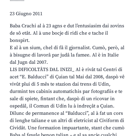
23 Giugno 2011
Baba Crachi al à 23 agns e dut l’entusiasim dai zovins
de sô etât. Al à une bocje di ridi che e tache il
bonspirt.
E al à un sium, chel di fâ il gjornalist. Cumò, però, al
à bisugne di lavorâ par judâ la famee. Al è in Italie
dal Jugn dal 2007.
LIS DIFICOLTÂTS DAL INIZI_ Al è rivât tal Centri di
acet “E. Balducci” di Çuian tal Mai dal 2008, daspò vê
vivût plui di 5 mês te stazion dai trens di Udin,
durmint tes cabinis automatichis par fotografiis e te
sale di spiete, fintant che, daspò di un ricovar in
ospedâl, il Comun di Udin lu à indreçât a Çuian.
Dilunc de permanence al “Balducci”, al à fat un cors
di lenghe taliane e un altri di eletricist al Civiform di
Cividât. Une formazion impuartante, stant che cumò
Baba al fevele benon talian – e al sa ancje cualchi