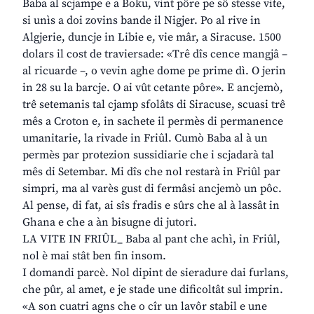
Baba al scjampe e a Boku, vint pôre pe sô stesse vite,
si unìs a doi zovins bande il Nigjer. Po al rive in
Algjerie, duncje in Libie e, vie mâr, a Siracuse. 1500
dolars il cost de traviersade: «Trê dîs cence mangjâ –
al ricuarde –, o vevin aghe dome pe prime dì. O jerin
in 28 su la barcje. O ai vût cetante pôre». E ancjemò,
trê setemanis tal cjamp sfolâts di Siracuse, scuasi trê
mês a Croton e, in sachete il permès di permanence
umanitarie, la rivade in Friûl. Cumò Baba al à un
permès par protezion sussidiarie che i scjadarà tal
mês di Setembar. Mi dîs che nol restarà in Friûl par
simpri, ma al varès gust di fermâsi ancjemò un pôc.
Al pense, di fat, ai sîs fradis e sûrs che al à lassât in
Ghana e che a àn bisugne di jutori.
LA VITE IN FRIÛL_ Baba al pant che achì, in Friûl,
nol è mai stât ben fin insom.
I domandi parcè. Nol dipint de sieradure dai furlans,
che pûr, al amet, e je stade une dificoltât sul imprin.
«A son cuatri agns che o cîr un lavôr stabil e une