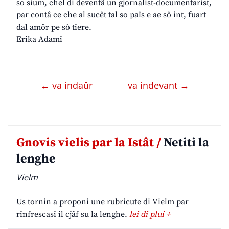
so sium, chel di deventâ un gjornalist-documentarist,
par contâ ce che al sucêt tal so paîs e ae sô int, fuart
dal amôr pe sô tiere.
Erika Adami
← va indaûr
va indevant →
Gnovis vielis par la Istât /
Netiti la
lenghe
Vielm
Us tornin a proponi une rubricute di Vielm par
rinfrescasi il cjâf su la lenghe.
lei di plui +