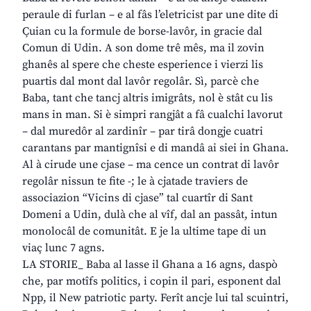
peraule di furlan – e al fâs l’eletricist par une dite di
Çuian cu la formule de borse-lavôr, in gracie dal
Comun di Udin. A son dome trê mês, ma il zovin
ghanês al spere che cheste esperience i vierzi lis
puartis dal mont dal lavôr regolâr. Sì, parcè che
Baba, tant che tancj altris imigrâts, nol è stât cu lis
mans in man. Si è simpri rangjât a fâ cualchi lavorut
– dal muredôr al zardinîr – par tirâ dongje cuatri
carantans par mantignîsi e di mandâ ai siei in Ghana.
Al à cirude une cjase – ma cence un contrat di lavôr
regolâr nissun te fite -; le à cjatade traviers de
associazion “Vicins di cjase” tal cuartîr di Sant
Domeni a Udin, dulà che al vîf, dal an passât, intun
monolocâl de comunitât. E je la ultime tape di un
viaç lunc 7 agns.
LA STORIE_ Baba al lasse il Ghana a 16 agns, daspò
che, par motîfs politics, i copin il pari, esponent dal
Npp, il New patriotic party. Ferît ancje lui tal scuintri,