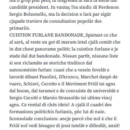
ma il grop plui penç di disgredeâ al sarà la sielte dal
candidât president. In vantaç l’ex sindic di Pordenon
Sergio Bolzonello, ma la decision e larà par sigûr
cjapade traviers de consultazion popolâr des
primariis.
CUISTION FURLANE BANDONADE_Spietant ce che
al sarà, al reste un got di marum intal cjalâ cemût che
in dut chest panorame politic la cuistion furlane e je
stade dal dut bandonade. Nissun partît, nissune liste
si son riclamâts ae storiche tindince dal
autonomisim furlan: cuasi che a vessin fevelât e
lavorât dibant Pasolini, D’Aronco, Marchet daspò de
vuere, Schiavi, Cecotto e il Moviment Friûl tai agns
dal boom, dal taramot e de concuiste de universitât e
Sergio Cecotti e Marzio Strassoldo tai ultims vincj
agns. Ce restial di chês ideis? A cjalâ il cuadri des
formazions politichis furlanis, pôc lui di nuie.
Sconsolade conclusion: ancje parcè che nol è che il
Friûl nol vedi bisugne di jessi tutelât e difindût, anzit!