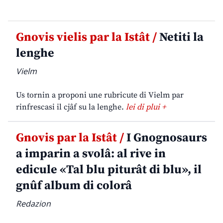
Gnovis vielis par la Istât /
Netiti la
lenghe
Vielm
Us tornin a proponi une rubricute di Vielm par
rinfrescasi il cjâf su la lenghe.
lei di plui +
Gnovis par la Istât /
I Gnognosaurs
a imparin a svolâ: al rive in
edicule «Tal blu piturât di blu», il
gnûf album di colorâ
Redazion