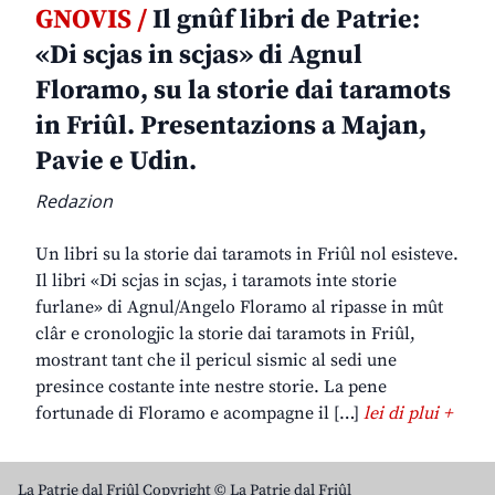
GNOVIS /
Il gnûf libri de Patrie:
«Di scjas in scjas» di Agnul
Floramo, su la storie dai taramots
in Friûl. Presentazions a Majan,
Pavie e Udin.
Redazion
Un libri su la storie dai taramots in Friûl nol esisteve.
Il libri «Di scjas in scjas, i taramots inte storie
furlane» di Agnul/Angelo Floramo al ripasse in mût
clâr e cronologjic la storie dai taramots in Friûl,
mostrant tant che il pericul sismic al sedi une
presince costante inte nestre storie. La pene
fortunade di Floramo e acompagne il […]
lei di plui +
La Patrie dal Friûl Copyright © La Patrie dal Friûl