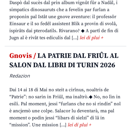
Daspò dal sucès dal prin album vignût fûr a Nadâl, i
simpatics dinosauruts che a fevelin par furlan a
proponin pal Istât une gnove aventure: il professôr
Einsaur e il so fedêl assistent Blik a provin di svolâ,
ispirâts dai pterodatils. Rivarano? ◆ A partî de fin di
Jugn al è rivât tes ediculis dal […]
lei di plui +
Gnovis /
LA PATRIE DAL FRIÛL AL
SALON DAL LIBRI DI TURIN 2026
Redazion
Dai 14 ai 18 di Mai no steit a cirînus, noaltris de
“Patrie”: no sarin in Friûl, ma inaltrò.◆ No, no lìn in
esili. Pal moment, jessi “furlans che no si rindin” nol
è ancjemò une colpe. Salacor lu deventarà, ma pal
moment o podin jessi “libars di sielzi” di lâ in
“mission”. Une mission […]
lei di plui +