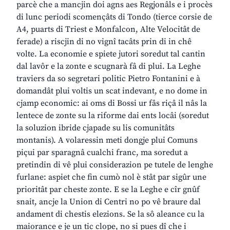
parcè che a mancjin doi agns aes Regjonâls e i procès
di lunc periodi scomençâts di Tondo (tierce corsie de
A4, puarts di Triest e Monfalcon, Alte Velocitât de
ferade) a riscjin di no vignî tacâts prin di in chê
volte. La economie e spiete jutori soredut tal cantin
dal lavôr e la zonte e scugnarà fâ di plui. La Leghe
traviers da so segretari politic Pietro Fontanini e à
domandât plui voltis un scat indevant, e no dome in
cjamp economic: ai oms di Bossi ur fâs riçâ il nâs la
lentece de zonte su la riforme dai ents locâi (soredut
la soluzion ibride cjapade su lis comunitâts
montanis). A volaressin meti dongje plui Comuns
piçui par sparagnâ cualchi franc, ma soredut a
pretindin di vê plui considerazion pe tutele de lenghe
furlane: aspiet che fin cumò nol è stât par sigûr une
prioritât par cheste zonte. E se la Leghe e cîr gnûf
snait, ancje la Union di Centri no po vê braure dal
andament di chestis elezions. Se la sô aleance cu la
maiorance e je un tic clope, no si pues dî che i