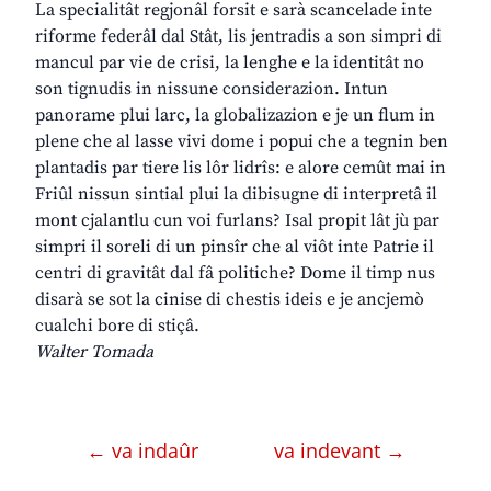
La specialitât regjonâl forsit e sarà scancelade inte
riforme federâl dal Stât, lis jentradis a son simpri di
mancul par vie de crisi, la lenghe e la identitât no
son tignudis in nissune considerazion. Intun
panorame plui larc, la globalizazion e je un flum in
plene che al lasse vivi dome i popui che a tegnin ben
plantadis par tiere lis lôr lidrîs: e alore cemût mai in
Friûl nissun sintial plui la dibisugne di interpretâ il
mont cjalantlu cun voi furlans? Isal propit lât jù par
simpri il soreli di un pinsîr che al viôt inte Patrie il
centri di gravitât dal fâ politiche? Dome il timp nus
disarà se sot la cinise di chestis ideis e je ancjemò
cualchi bore di stiçâ.
Walter Tomada
← va indaûr
va indevant →