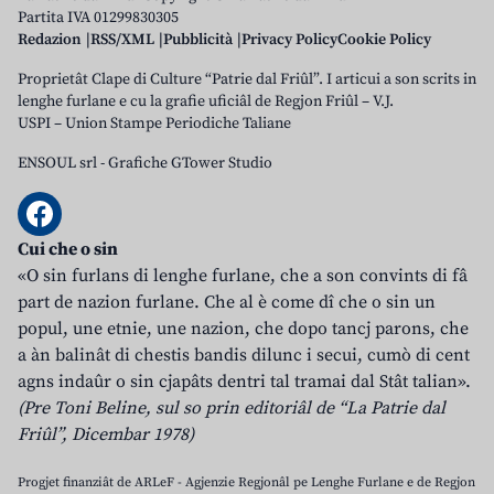
Partita IVA 01299830305
Redazion
RSS/XML
Pubblicità
Privacy Policy
Cookie Policy
Proprietât Clape di Culture “Patrie dal Friûl”. I articui a son scrits in
lenghe furlane e cu la grafie uficiâl de Regjon Friûl – V.J.
USPI – Union Stampe Periodiche Taliane
ENSOUL srl
-
Grafiche GTower Studio
Cui che o sin
«O sin furlans di lenghe furlane, che a son convints di fâ
part de nazion furlane. Che al è come dî che o sin un
popul, une etnie, une nazion, che dopo tancj parons, che
a àn balinât di chestis bandis dilunc i secui, cumò di cent
agns indaûr o sin cjapâts dentri tal tramai dal Stât talian».
(Pre Toni Beline, sul so prin editoriâl de “La Patrie dal
Friûl”, Dicembar 1978)
Progjet finanziât de ARLeF - Agjenzie Regjonâl pe Lenghe Furlane e de Regjon