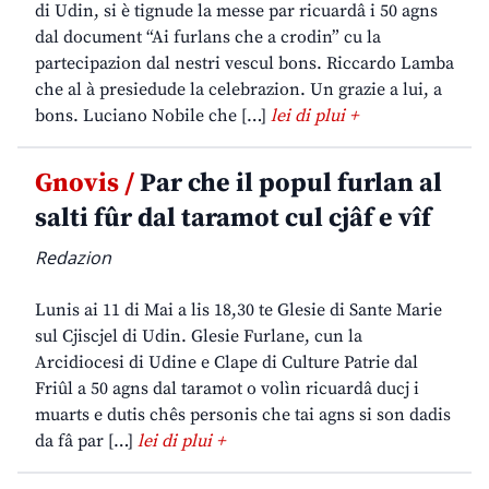
di Udin, si è tignude la messe par ricuardâ i 50 agns
dal document “Ai furlans che a crodin” cu la
partecipazion dal nestri vescul bons. Riccardo Lamba
che al à presiedude la celebrazion. Un grazie a lui, a
bons. Luciano Nobile che […]
lei di plui +
Gnovis /
Par che il popul furlan al
salti fûr dal taramot cul cjâf e vîf
Redazion
Lunis ai 11 di Mai a lis 18,30 te Glesie di Sante Marie
sul Cjiscjel di Udin. Glesie Furlane, cun la
Arcidiocesi di Udine e Clape di Culture Patrie dal
Friûl a 50 agns dal taramot o volìn ricuardâ ducj i
muarts e dutis chês personis che tai agns si son dadis
da fâ par […]
lei di plui +