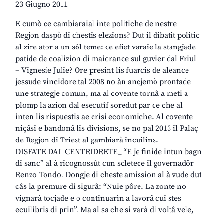
23 Giugno 2011
E cumò ce cambiaraial inte politiche de nestre
Regjon daspò di chestis elezions? Dut il dibatit politic
al zire ator a un sôl teme: ce efiet varaie la stangjade
patide de coalizion di maiorance sul guvier dal Friul
– Vignesie Julie? Ore presint lis fuarcis de aleance
jessude vincidore tal 2008 no àn ancjemò prontade
une strategje comun, ma al covente tornâ a meti a
plomp la azion dal esecutîf soredut par ce che al
inten lis rispuestis ae crisi economiche. Al covente
niçâsi e bandonâ lis divisions, se no pal 2013 il Palaç
de Regjon di Triest al gambiarà incuilins.
DISFATE DAL CENTRIDRETE_ “E je finide intun bagn
di sanc” al à ricognossût cun scletece il governadôr
Renzo Tondo. Dongje di cheste amission al à vude dut
câs la premure di sigurâ: “Nuie pôre. La zonte no
vignarà tocjade e o continuarìn a lavorâ cui stes
ecuilibris di prin”. Ma al sa che si varà di voltâ vele,