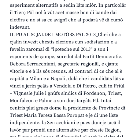
esperiment alternatîfs a sedin lâts miôr. In particolâr
il Tierç Pôl nol à vût acet masse bon di bande dai
eletôrs e no si sa ce avignî che al podarà vê di cumò
indevant.
IL PD AL SCJALDE I MOTÔRS PAL 2013_Chei che a
cjalin invezit chestis elezions cun sodisfazion e a
fevelin zaromai di “ipoteche sul 2013” a son i
esponents de çampe, soredut dal Partît Democratic.
Debora Serracchiani, segretarie regjonâl, e cjante
vitorie e e à lis sôs resons. Al contrari di ce che al è
capitât a Milan e a Napoli, dulà che i candidâts lâts a
vinci a jerin peâts a Vendola e Di Pietro, culì in Friûl
– Vignesie Julie i gnûfs sindics di Pordenon, Triest,
Monfalcon e Palme a son ducj targâts Pd. Intai
centris plui grues dome la presidente de Provincie di
Triest Maria Teresa Bassa Poropat e je di une liste
indipendente: la Serracchiani e pues duncje tacâ il
lavôr par prontâ une alternative par cheste Regjon,