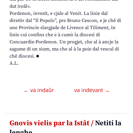
dut ireâl».
Pordenon, invezit, e cjale al Venit. La linie dal
diretôr dal “Il Popolo”, pre Bruno Cescon, e je chê di
une Provincie slargjade de Livence al Tiliment, in
linie cui confins che e à cumò la diocesi di
Concuardie-Pordenon. Un progjet, che al à ancje la
sagume di un sium, ma che al à la poie dal vescul di
chê diocesi. ■
A.L.
← va indaûr
va indevant →
Gnovis vielis par la Istât /
Netiti la
lenghe