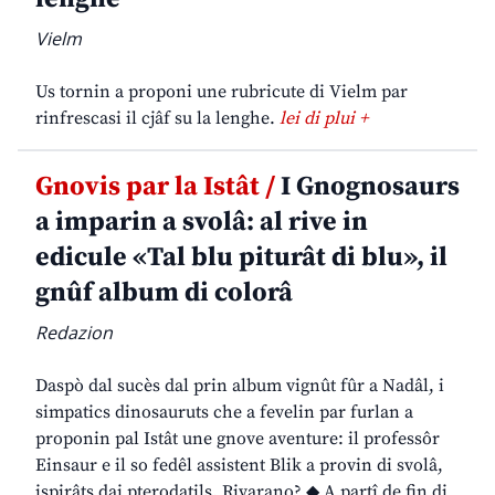
Vielm
Us tornin a proponi une rubricute di Vielm par
rinfrescasi il cjâf su la lenghe.
lei di plui +
Gnovis par la Istât /
I Gnognosaurs
a imparin a svolâ: al rive in
edicule «Tal blu piturât di blu», il
gnûf album di colorâ
Redazion
Daspò dal sucès dal prin album vignût fûr a Nadâl, i
simpatics dinosauruts che a fevelin par furlan a
proponin pal Istât une gnove aventure: il professôr
Einsaur e il so fedêl assistent Blik a provin di svolâ,
ispirâts dai pterodatils. Rivarano? ◆ A partî de fin di