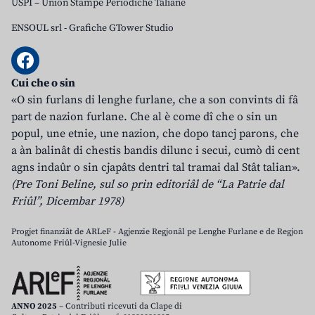
USPI – Union Stampe Periodiche Taliane
ENSOUL srl
-
Grafiche GTower Studio
Cui che o sin
«O sin furlans di lenghe furlane, che a son convints di fâ
part de nazion furlane. Che al è come dî che o sin un
popul, une etnie, une nazion, che dopo tancj parons, che
a àn balinât di chestis bandis dilunc i secui, cumò di cent
agns indaûr o sin cjapâts dentri tal tramai dal Stât talian».
(Pre Toni Beline, sul so prin editoriâl de “La Patrie dal
Friûl”, Dicembar 1978)
Progjet finanziât de ARLeF - Agjenzie Regjonâl pe Lenghe Furlane e de Regjon
Autonome Friûl-Vignesie Julie
ANNO 2025
– Contributi ricevuti da Clape di