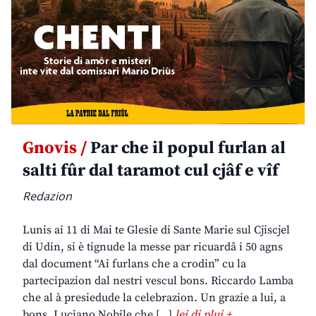
Gnovis /
Par che il popul furlan al
salti fûr dal taramot cul cjâf e vîf
Redazion
Lunis ai 11 di Mai te Glesie di Sante Marie sul Cjiscjel
di Udin, si è tignude la messe par ricuardâ i 50 agns
dal document “Ai furlans che a crodin” cu la
partecipazion dal nestri vescul bons. Riccardo Lamba
che al à presiedude la celebrazion. Un grazie a lui, a
bons. Luciano Nobile che […]
lei di plui +