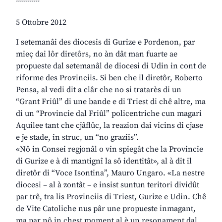
5 Ottobre 2012
I setemanâi des diocesis di Gurize e Pordenon, par
mieç dai lôr diretôrs, no àn dât man fuarte ae
propueste dal setemanâl de diocesi di Udin in cont de
riforme des Provinciis. Si ben che il diretôr, Roberto
Pensa, al vedi dit a clâr che no si tratarès di un
“Grant Friûl” di une bande e di Triest di chê altre, ma
di un “Provincie dal Friûl” policentriche cun magari
Aquilee tant che cjâflûc, la reazion dai vicins di cjase
e je stade, in struc, un “no graziis”.
«Nô in Consei regjonâl o vin spiegât che la Provincie
di Gurize e à di mantignî la sô identitât», al à dit il
diretôr di “Voce Isontina”, Mauro Ungaro. «La nestre
diocesi – al à zontât – e insist suntun teritori dividût
par trê, tra lis Provinciis di Triest, Gurize e Udin. Chê
de Vite Catoliche nus pâr une propueste inmagant,
ma par nô in chest moment al è un resonament dal