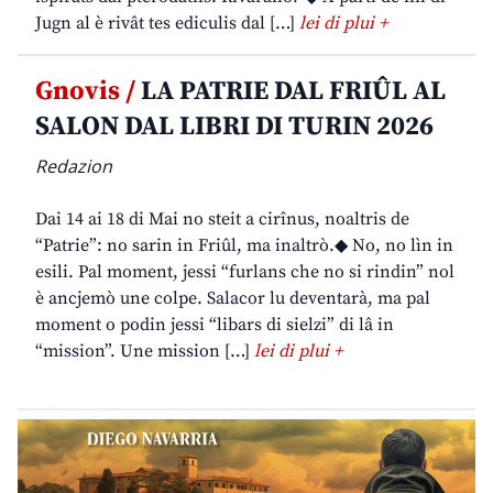
Jugn al è rivât tes ediculis dal […]
lei di plui +
Gnovis /
LA PATRIE DAL FRIÛL AL
SALON DAL LIBRI DI TURIN 2026
Redazion
Dai 14 ai 18 di Mai no steit a cirînus, noaltris de
“Patrie”: no sarin in Friûl, ma inaltrò.◆ No, no lìn in
esili. Pal moment, jessi “furlans che no si rindin” nol
è ancjemò une colpe. Salacor lu deventarà, ma pal
moment o podin jessi “libars di sielzi” di lâ in
“mission”. Une mission […]
lei di plui +