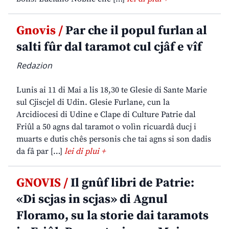
Gnovis /
Par che il popul furlan al
salti fûr dal taramot cul cjâf e vîf
Redazion
Lunis ai 11 di Mai a lis 18,30 te Glesie di Sante Marie
sul Cjiscjel di Udin. Glesie Furlane, cun la
Arcidiocesi di Udine e Clape di Culture Patrie dal
Friûl a 50 agns dal taramot o volìn ricuardâ ducj i
muarts e dutis chês personis che tai agns si son dadis
da fâ par […]
lei di plui +
GNOVIS /
Il gnûf libri de Patrie:
«Di scjas in scjas» di Agnul
Floramo, su la storie dai taramots