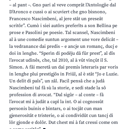
– al pant –. Gno pari al veve comprât l’Antologjie dal
D’Aronco e cussì o ai scuviert che gno bisnono,
Francesco Nascimbeni, al jere stât un preseât
scritôr”. Cumò i siei autôrs preferîts a son Bellina pe
prose e Pasolini pe poesie. Tal scansel, Nascimbeni
al à une comedie suntun argoment une vore delicât –
la vedranance dai predis – e ancje un romanç, ducj e
doi in lenghe. “Sperìn di podêju dâ fûr prest”, al dîs
l’avocat udinês, che, tal 2010, al à vût vinçût il S.
Simon. A fâi meretâ un dai premis leteraris par voris
in lenghe plui prestigjôs in Friûl, al è stât “Jo e Luzie.
Un delit di paîs”, un zâl. Facil pensâ che a judâ
Nascimbeni tal fâ sù la storie, e sedi stade la sô
profession di avocat. “Dal sigûr – al conte – fâ
l’avocat mi à judât a capî la int. O ai cognossût
personis buinis e bintars, o ai tocjât cun man
gjenerositât e tristerie, o ai condividût cun tancj di
lôr gjonde e dolôr. Dut chest mi à fat cressi come om