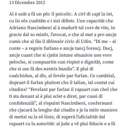
13 Dicembre 2012
Al è usât a fâ un pôc il psicolic. A cirî di capî la int,
cu lis sôs cualitâts e i siei difiets. Une capacitât che
Adriano Nascimbeni al à madurît tal cors de vite, in
gracie dal so mistîr, l’avocat, e che al met a pro ancje
cumò che al fâs il difensôr civic di Udin. “Di me – al
conte – a vegnin furlans e ancje tancj forescj. Ducj,
ancje cuant che si cjatin intune situazion une vore
peloche, si compuartin cun rispiet e dignitât, come
che si use fâ des nestris bandis”. E plui di
cualchidun, al dîs, al fevele par furlan. Ce cambiial,
doprant il furlan pluitost che il talian, tal contat cui
citadins? “Fevelant par furlan il rapuart cun chel che
ti sta denant al è plui sclet e diret, par cussì dî
confidenziâl”, al rispuint Nascimbeni, confermant
che cjacarâ la lenghe dal citadin e je la miôr maniere
di metisi su la sô linie, di superâ l’uficialitât dal
rapuart cu la autoritât: al jude a vê plui fiducie e a fâ