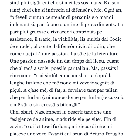
sintî plui sigûr cui che si met tes sôs mans. E a son
tancj chei che si indrecin al difensôr civic. Ogni an,
“o feveli cuntun centenâr di personis e o mandi
indenant sù par jù une otantine di procediments. La
part plui gruesse e rivuarde i contribûts pe
assistence, il trafic, la viabilitât, lis multis dal Codiç
de strade”, al conte il difensôr civic di Udin, che
come ducj al à une passion. La sô e je la leterature.
Une passion nassude fin dai timps dal liceu, cuant
che al tacà a scrivi poesiis par talian. Ma, passâts i
cincuante, “o ai sintût come un sburt a doprâ la
lenghe furlane che mê none mi veve insegnât di
piçul. A cjase mê, di fat, si fevelave tant par talian
che par furlan (cui nonos dome par furlan) e cussì jo
e mê sûr o sin cressûts bilengâi”.
Chel sburt, Nascimbeni lu descrîf tant che une
“esigjence de anime, maduride vie pe vite”. Fin di
zovin, “o ai let tescj furlans; mi ricuardi che mi
plaseve une vore l’Avanti cul brun di Arturo Feruglio