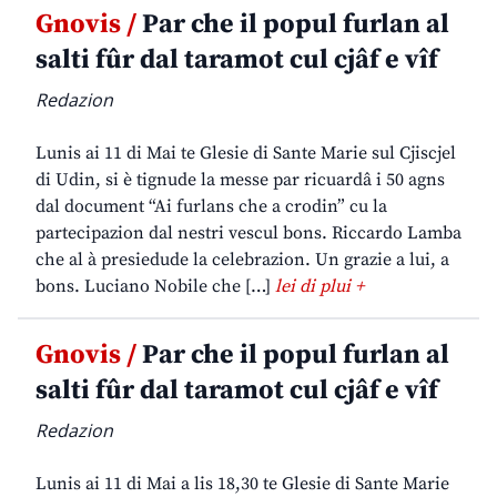
Gnovis /
Par che il popul furlan al
salti fûr dal taramot cul cjâf e vîf
Redazion
Lunis ai 11 di Mai te Glesie di Sante Marie sul Cjiscjel
di Udin, si è tignude la messe par ricuardâ i 50 agns
dal document “Ai furlans che a crodin” cu la
partecipazion dal nestri vescul bons. Riccardo Lamba
che al à presiedude la celebrazion. Un grazie a lui, a
bons. Luciano Nobile che […]
lei di plui +
Gnovis /
Par che il popul furlan al
salti fûr dal taramot cul cjâf e vîf
Redazion
Lunis ai 11 di Mai a lis 18,30 te Glesie di Sante Marie