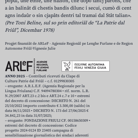
popul, une etnie, une nazion, che dopo tancj parons, che
a àn balinât di chestis bandis dilunc i secui, cumò di cent
agns indaûr o sin cjapâts dentri tal tramai dal Stât talian».
(Pre Toni Beline, sul so prin editoriâl de “La Patrie dal
Friûl”, Dicembar 1978)
Progjet finanziât de ARLeF - Agjenzie Regjonâl pe Lenghe Furlane e de Regjon
Autonome Friûl-Vignesie Julie
ANNO 2025
– Contributi ricevuti da Clape di
Culture Patrie dal Friûl – c.f. 01299830305
– erogante: A.R.L.E.F. (Agenzia Regionale per la
Lingua Friulana) C.F. 94094780304 • rif. norm. L.R.
N.29/2007 ART.23 c.2 bis e ART.24 c.7 e 10 • estremi
del decreto di concessione: DECRETO N. 261 del
25/10/2022 importo contributo € 3.500,00 (saldo) in
data 06/11/2025 • DECRETO N. 173 del 27/06/2025 €
34.842,23 in data 31/07/2025;
– erogante: FONDAZIONE FRIULI CF. 00158650309 •
estremi del decreto di concessione: Codice
progetto 2024-0124 ID 23405 campagna di
sensibilizzazione giornalistica dei sindaci aderenti