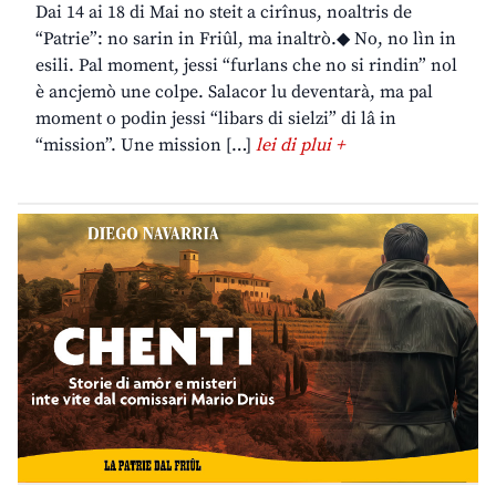
Dai 14 ai 18 di Mai no steit a cirînus, noaltris de
“Patrie”: no sarin in Friûl, ma inaltrò.◆ No, no lìn in
esili. Pal moment, jessi “furlans che no si rindin” nol
è ancjemò une colpe. Salacor lu deventarà, ma pal
moment o podin jessi “libars di sielzi” di lâ in
“mission”. Une mission […]
lei di plui +