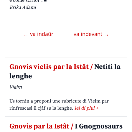
e come scritôr”. ■
Erika Adami
← va indaûr
va indevant →
Gnovis vielis par la Istât /
Netiti la
lenghe
Vielm
Us tornin a proponi une rubricute di Vielm par
rinfrescasi il cjâf su la lenghe.
lei di plui +
Gnovis par la Istât /
I Gnognosaurs