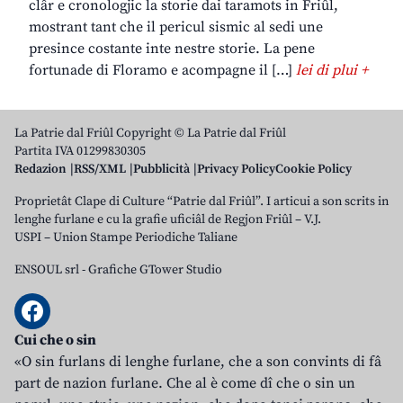
clâr e cronologjic la storie dai taramots in Friûl,
mostrant tant che il pericul sismic al sedi une
presince costante inte nestre storie. La pene
fortunade di Floramo e acompagne il […]
lei di plui +
La Patrie dal Friûl Copyright © La Patrie dal Friûl
Partita IVA 01299830305
Redazion
RSS/XML
Pubblicità
Privacy Policy
Cookie Policy
Proprietât Clape di Culture “Patrie dal Friûl”. I articui a son scrits in
lenghe furlane e cu la grafie uficiâl de Regjon Friûl – V.J.
USPI – Union Stampe Periodiche Taliane
ENSOUL srl
-
Grafiche GTower Studio
Cui che o sin
«O sin furlans di lenghe furlane, che a son convints di fâ
part de nazion furlane. Che al è come dî che o sin un