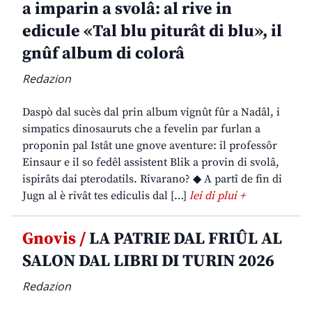
a imparin a svolâ: al rive in
edicule «Tal blu piturât di blu», il
gnûf album di colorâ
Redazion
Daspò dal sucès dal prin album vignût fûr a Nadâl, i
simpatics dinosauruts che a fevelin par furlan a
proponin pal Istât une gnove aventure: il professôr
Einsaur e il so fedêl assistent Blik a provin di svolâ,
ispirâts dai pterodatils. Rivarano? ◆ A partî de fin di
Jugn al è rivât tes ediculis dal […]
lei di plui +
Gnovis /
LA PATRIE DAL FRIÛL AL
SALON DAL LIBRI DI TURIN 2026
Redazion