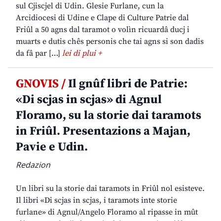
sul Cjiscjel di Udin. Glesie Furlane, cun la
Arcidiocesi di Udine e Clape di Culture Patrie dal
Friûl a 50 agns dal taramot o volìn ricuardâ ducj i
muarts e dutis chês personis che tai agns si son dadis
da fâ par […]
lei di plui +
GNOVIS /
Il gnûf libri de Patrie:
«Di scjas in scjas» di Agnul
Floramo, su la storie dai taramots
in Friûl. Presentazions a Majan,
Pavie e Udin.
Redazion
Un libri su la storie dai taramots in Friûl nol esisteve.
Il libri «Di scjas in scjas, i taramots inte storie
furlane» di Agnul/Angelo Floramo al ripasse in mût