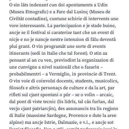
O sin lâts indenant cun doi apontaments a Udin
(Museu Etnografic) e a Fare dal Lusinç (Museu de
Civiltât contadine), cuntune schirie di intervents une
vore interessants. La partecipazion e je stade buine,
ancje se il festival si caraterize tant che un event di
nicje e no je nancje nestre intenzion di fâlu deventâ
plui grant. O vin programât une sorte di events
itinerants (sedi in Italie che tal forest). O stin za
pensant al an cu ven, previodint la organizazion di
une cunvigne a nivel nazionâl che o fasarìn –
probabilmentri – a Vermiglio, in provincie di Trent.
O vin voie di coinvolzi docents, students, musicolics,
filosofs e altris personaçs de culture e da la art, par
rifleti sul cjant spontani o pûr – se o volìn – arcaic,
dal pont di viste tecnic (lis lidrîs, tal câs furlan, dal
vecjo cjant patriarcjin), des assonancis tra lis regjons
di Italie (massime Sardegne, Provence e dute la aree
alpine) ma ancje Istrie, Dalmazie, e v.i., e ancje sot