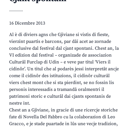
............
16 Dicembre 2013
Al è di diviers agns che Gjiviane si vistìs di fieste,
vierzint puartis e barcons, par dâi acet ae zornade
conclusive dal festival dal cjant spontani. Chest an, la
VI edizion dal festival – organizade de associazion
Culturâl Furclap di Udin – e veve par titul ‘Viers il
cidinôr’. Un titul che al podarès jessi interpretât ancje
come il cidinôr des istituzions, il cidinôr culturâl
viers chest mont che si sta pierdint, se no fossin lis
personis interessadis a tramandâ oralmentri il
patrimoni storic e culturâl dai cjants spontanis de
nestre int.
Chest an a Gjiviane, in gracie di une ricercje storiche
fate di Novella Del Fabbro cu la colaborazion di Leo
Gracco, e je stade puartade in lûs une vecje tradizion,