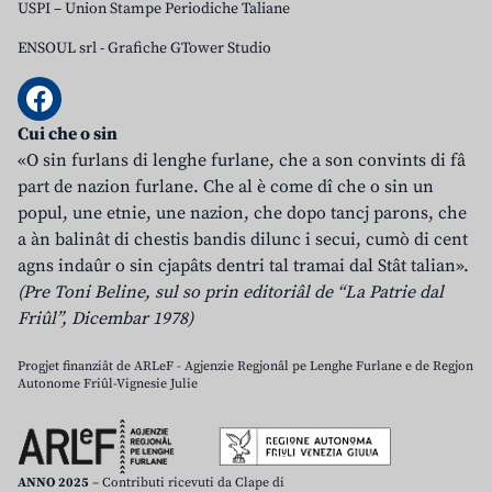
USPI – Union Stampe Periodiche Taliane
ENSOUL srl
-
Grafiche GTower Studio
Cui che o sin
«O sin furlans di lenghe furlane, che a son convints di fâ
part de nazion furlane. Che al è come dî che o sin un
popul, une etnie, une nazion, che dopo tancj parons, che
a àn balinât di chestis bandis dilunc i secui, cumò di cent
agns indaûr o sin cjapâts dentri tal tramai dal Stât talian».
(Pre Toni Beline, sul so prin editoriâl de “La Patrie dal
Friûl”, Dicembar 1978)
Progjet finanziât de ARLeF - Agjenzie Regjonâl pe Lenghe Furlane e de Regjon
Autonome Friûl-Vignesie Julie
ANNO 2025
– Contributi ricevuti da Clape di