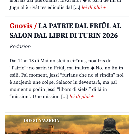
ispirâts dai pterodatils. Rivarano? ◆ A partî de fin di
Jugn al è rivât tes ediculis dal […]
lei di plui +
Gnovis /
LA PATRIE DAL FRIÛL AL
SALON DAL LIBRI DI TURIN 2026
Redazion
Dai 14 ai 18 di Mai no steit a cirînus, noaltris de
“Patrie”: no sarin in Friûl, ma inaltrò.◆ No, no lìn in
esili. Pal moment, jessi “furlans che no si rindin” nol
è ancjemò une colpe. Salacor lu deventarà, ma pal
moment o podin jessi “libars di sielzi” di lâ in
“mission”. Une mission […]
lei di plui +