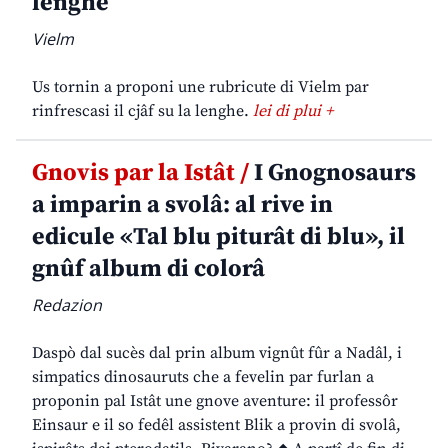
lenghe
Vielm
Us tornin a proponi une rubricute di Vielm par
rinfrescasi il cjâf su la lenghe.
lei di plui +
Gnovis par la Istât /
I Gnognosaurs
a imparin a svolâ: al rive in
edicule «Tal blu piturât di blu», il
gnûf album di colorâ
Redazion
Daspò dal sucès dal prin album vignût fûr a Nadâl, i
simpatics dinosauruts che a fevelin par furlan a
proponin pal Istât une gnove aventure: il professôr
Einsaur e il so fedêl assistent Blik a provin di svolâ,