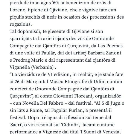
pierdude intai agns ’60: la benedizion de crôs di
Lorene, tipiche di Gjiviane, che e vignive fate cun
piçulis stechis di neâr in ocasion des processions des
rogazions.
Tal dopomisdì, te gleseute di Gjiviane si son
sparniçâts ta la arie i cjants des vôs de Onorande
Compagnie dai Cjantôrs di Çurçuvint, da Las Puemas
di une volte di Paulâr, dai doi artiscj Barbara Zanoni
e Predrag Maric e dal rapresentant dai cjantôrs di
Viganella (Verbania) .
“La vierzidure de VI edizion, in realtât, e je stade fate
ai 26 di Març intal Museu Etnografic di Udin, cuntun
conciert de Onorande Compagnie dai Cjantôrs di
Çurçuvint”, al conte Giovanni Floreani, organizadôr
– cun Novella Del Fabbro – dal festival. “Ai 5 di Jugn o
sin lâts a Rome, tal Fogolâr Furlan, a presentâ il
festival. Dopo trê agns di riflession sul teme dal
‘Sacri’, o vin resonât sul ‘Cidinôr’, tacant cuntune
performance a Vignesie dal titul ‘I Suoni di Venezia’.