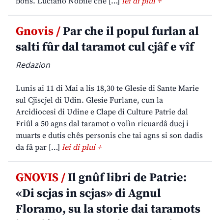
bons. Luciano Nobile che […]
lei di plui +
Gnovis /
Par che il popul furlan al
salti fûr dal taramot cul cjâf e vîf
Redazion
Lunis ai 11 di Mai a lis 18,30 te Glesie di Sante Marie
sul Cjiscjel di Udin. Glesie Furlane, cun la
Arcidiocesi di Udine e Clape di Culture Patrie dal
Friûl a 50 agns dal taramot o volìn ricuardâ ducj i
muarts e dutis chês personis che tai agns si son dadis
da fâ par […]
lei di plui +
GNOVIS /
Il gnûf libri de Patrie:
«Di scjas in scjas» di Agnul
Floramo, su la storie dai taramots