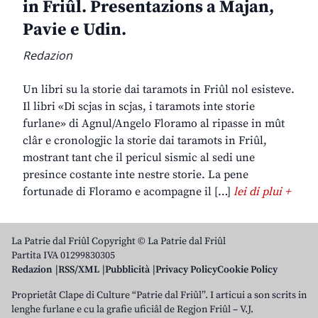
in Friûl. Presentazions a Majan,
Pavie e Udin.
Redazion
Un libri su la storie dai taramots in Friûl nol esisteve.
Il libri «Di scjas in scjas, i taramots inte storie
furlane» di Agnul/Angelo Floramo al ripasse in mût
clâr e cronologjic la storie dai taramots in Friûl,
mostrant tant che il pericul sismic al sedi une
presince costante inte nestre storie. La pene
fortunade di Floramo e acompagne il […]
lei di plui +
La Patrie dal Friûl Copyright © La Patrie dal Friûl
Partita IVA 01299830305
Redazion
RSS/XML
Pubblicità
Privacy Policy
Cookie Policy
Proprietât Clape di Culture “Patrie dal Friûl”. I articui a son scrits in
lenghe furlane e cu la grafie uficiâl de Regjon Friûl – V.J.