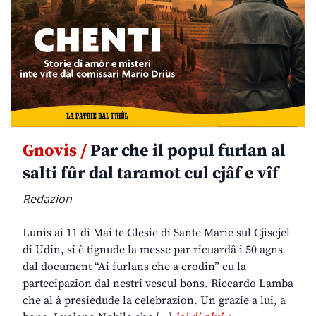
Gnovis /
Par che il popul furlan al
salti fûr dal taramot cul cjâf e vîf
Redazion
Lunis ai 11 di Mai te Glesie di Sante Marie sul Cjiscjel
di Udin, si è tignude la messe par ricuardâ i 50 agns
dal document “Ai furlans che a crodin” cu la
partecipazion dal nestri vescul bons. Riccardo Lamba
che al à presiedude la celebrazion. Un grazie a lui, a