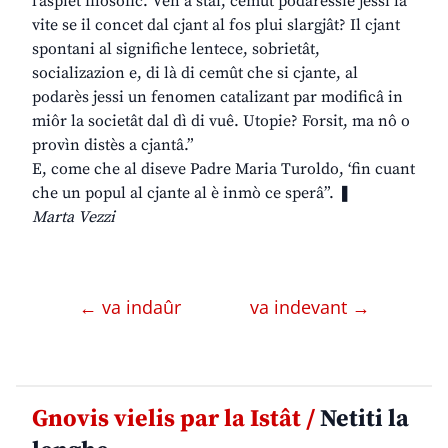
l’aspiet filosofic. Ven a stâi, cemût podaressie jessi la
vite se il concet dal cjant al fos plui slargjât? Il cjant
spontani al significhe lentece, sobrietât,
socializazion e, di là di cemût che si cjante, al
podarès jessi un fenomen catalizant par modificâ in
miôr la societât dal dì di vuê. Utopie? Forsit, ma nô o
provìn distès a cjantâ.”
E, come che al diseve Padre Maria Turoldo, ‘fin cuant
che un popul al cjante al è inmò ce sperâ”. ❚
Marta Vezzi
← va indaûr
va indevant →
Gnovis vielis par la Istât /
Netiti la