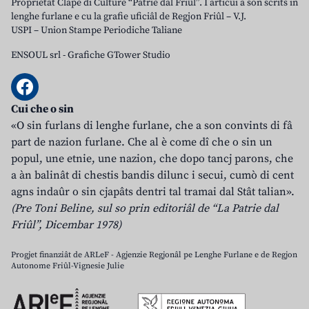
Proprietât Clape di Culture “Patrie dal Friûl”. I articui a son scrits in
lenghe furlane e cu la grafie uficiâl de Regjon Friûl – V.J.
USPI – Union Stampe Periodiche Taliane
ENSOUL srl
-
Grafiche GTower Studio
Cui che o sin
«O sin furlans di lenghe furlane, che a son convints di fâ
part de nazion furlane. Che al è come dî che o sin un
popul, une etnie, une nazion, che dopo tancj parons, che
a àn balinât di chestis bandis dilunc i secui, cumò di cent
agns indaûr o sin cjapâts dentri tal tramai dal Stât talian».
(Pre Toni Beline, sul so prin editoriâl de “La Patrie dal
Friûl”, Dicembar 1978)
Progjet finanziât de ARLeF - Agjenzie Regjonâl pe Lenghe Furlane e de Regjon
Autonome Friûl-Vignesie Julie