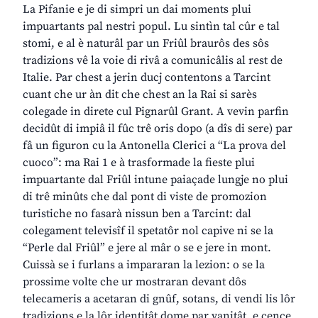
La Pifanie e je di simpri un dai moments plui
impuartants pal nestri popul. Lu sintìn tal cûr e tal
stomi, e al è naturâl par un Friûl braurôs des sôs
tradizions vê la voie di rivâ a comunicâlis al rest de
Italie. Par chest a jerin ducj contentons a Tarcint
cuant che ur àn dit che chest an la Rai si sarès
colegade in direte cul Pignarûl Grant. A vevin parfin
decidût di impiâ il fûc trê oris dopo (a dîs di sere) par
fâ un figuron cu la Antonella Clerici a “La prova del
cuoco”: ma Rai 1 e à trasformade la fieste plui
impuartante dal Friûl intune paiaçade lungje no plui
di trê minûts che dal pont di viste de promozion
turistiche no fasarà nissun ben a Tarcint: dal
colegament televisîf il spetatôr nol capive ni se la
“Perle dal Friûl” e jere al mâr o se e jere in mont.
Cuissà se i furlans a impararan la lezion: o se la
prossime volte che ur mostraran devant dôs
telecameris a acetaran di gnûf, sotans, di vendi lis lôr
tradizions e la lôr identitât dome par vanitât, e cence