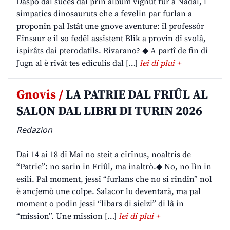
Daspò dal sucès dal prin album vignût fûr a Nadâl, i
simpatics dinosauruts che a fevelin par furlan a
proponin pal Istât une gnove aventure: il professôr
Einsaur e il so fedêl assistent Blik a provin di svolâ,
ispirâts dai pterodatils. Rivarano? ◆ A partî de fin di
Jugn al è rivât tes ediculis dal […]
lei di plui +
Gnovis /
LA PATRIE DAL FRIÛL AL
SALON DAL LIBRI DI TURIN 2026
Redazion
Dai 14 ai 18 di Mai no steit a cirînus, noaltris de
“Patrie”: no sarin in Friûl, ma inaltrò.◆ No, no lìn in
esili. Pal moment, jessi “furlans che no si rindin” nol
è ancjemò une colpe. Salacor lu deventarà, ma pal
moment o podin jessi “libars di sielzi” di lâ in
“mission”. Une mission […]
lei di plui +