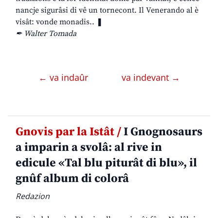
nancje sigurâsi di vê un tornecont. Il Venerando al è
visât: vonde monadis.. ❚
✒ Walter Tomada
← va indaûr
va indevant →
Gnovis par la Istât /
I Gnognosaurs
a imparin a svolâ: al rive in
edicule «Tal blu piturât di blu», il
gnûf album di colorâ
Redazion