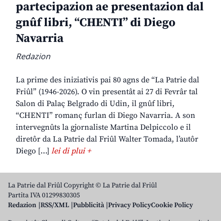
partecipazion ae presentazion dal
gnûf libri, “CHENTI” di Diego
Navarria
Redazion
La prime des iniziativis pai 80 agns de “La Patrie dal
Friûl” (1946-2026). O vin presentât ai 27 di Fevrâr tal
Salon di Palaç Belgrado di Udin, il gnûf libri,
“CHENTI” romanç furlan di Diego Navarria. A son
intervegnûts la gjornaliste Martina Delpiccolo e il
diretôr da La Patrie dal Friûl Walter Tomada, l’autôr
Diego […]
lei di plui +
La Patrie dal Friûl Copyright © La Patrie dal Friûl
Partita IVA 01299830305
Redazion
RSS/XML
Pubblicità
Privacy Policy
Cookie Policy