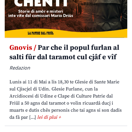
Gnovis /
Par che il popul furlan al
salti fûr dal taramot cul cjâf e vîf
Redazion
Lunis ai 11 di Mai a lis 18,30 te Glesie di Sante Marie
sul Cjiscjel di Udin. Glesie Furlane, cun la
Arcidiocesi di Udine e Clape di Culture Patrie dal
Friûl a 50 agns dal taramot o volìn ricuardâ ducj i
muarts e dutis chês personis che tai agns si son dadis
da fâ par […]
lei di plui +