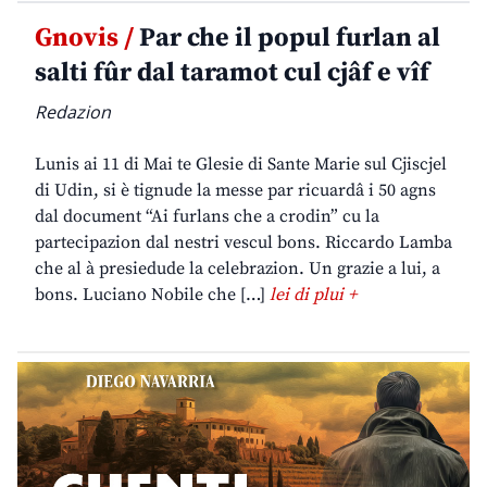
Gnovis /
Par che il popul furlan al
salti fûr dal taramot cul cjâf e vîf
Redazion
Lunis ai 11 di Mai te Glesie di Sante Marie sul Cjiscjel
di Udin, si è tignude la messe par ricuardâ i 50 agns
dal document “Ai furlans che a crodin” cu la
partecipazion dal nestri vescul bons. Riccardo Lamba
che al à presiedude la celebrazion. Un grazie a lui, a
bons. Luciano Nobile che […]
lei di plui +