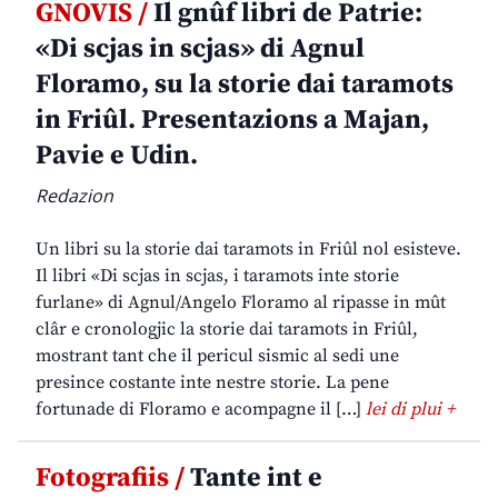
GNOVIS /
Il gnûf libri de Patrie:
«Di scjas in scjas» di Agnul
Floramo, su la storie dai taramots
in Friûl. Presentazions a Majan,
Pavie e Udin.
Redazion
Un libri su la storie dai taramots in Friûl nol esisteve.
Il libri «Di scjas in scjas, i taramots inte storie
furlane» di Agnul/Angelo Floramo al ripasse in mût
clâr e cronologjic la storie dai taramots in Friûl,
mostrant tant che il pericul sismic al sedi une
presince costante inte nestre storie. La pene
fortunade di Floramo e acompagne il […]
lei di plui +
Fotografiis /
Tante int e