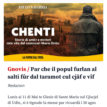
Gnovis /
Par che il popul furlan al
salti fûr dal taramot cul cjâf e vîf
Redazion
Lunis ai 11 di Mai te Glesie di Sante Marie sul Cjiscjel
di Udin, si è tignude la messe par ricuardâ i 50 agns