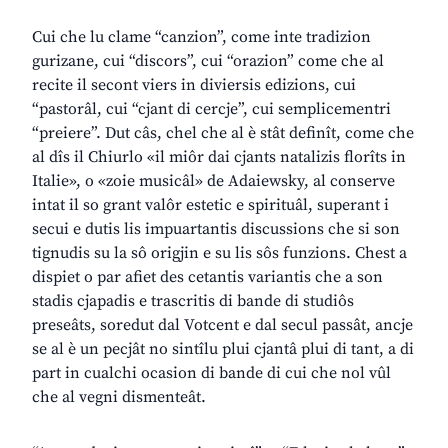
Cui che lu clame “canzion”, come inte tradizion
gurizane, cui “discors”, cui “orazion” come che al
recite il secont viers in diviersis edizions, cui
“pastorâl, cui “cjant di cercje”, cui semplicementri
“preiere”. Dut câs, chel che al è stât definît, come che
al dîs il Chiurlo «il miôr dai cjants natalizis florîts in
Italie», o «zoie musicâl» de Adaiewsky, al conserve
intat il so grant valôr estetic e spirituâl, superant i
secui e dutis lis impuartantis discussions che si son
tignudis su la sô origjin e su lis sôs funzions. Chest a
dispiet o par afiet des cetantis variantis che a son
stadis cjapadis e trascritis di bande di studiôs
preseâts, soredut dal Votcent e dal secul passât, ancje
se al è un pecjât no sintîlu plui cjantâ plui di tant, a di
part in cualchi ocasion di bande di cui che nol vûl
che al vegni dismenteât.