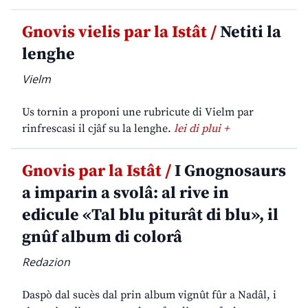
Gnovis vielis par la Istât /
Netiti la
lenghe
Vielm
Us tornin a proponi une rubricute di Vielm par
rinfrescasi il cjâf su la lenghe.
lei di plui +
Gnovis par la Istât /
I Gnognosaurs
a imparin a svolâ: al rive in
edicule «Tal blu piturât di blu», il
gnûf album di colorâ
Redazion
Daspò dal sucès dal prin album vignût fûr a Nadâl, i