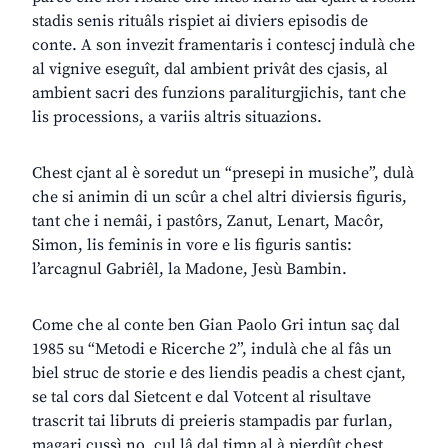
stadis senis rituâls rispiet ai diviers episodis de
conte. A son invezit framentaris i contescj indulà che
al vignive eseguît, dal ambient privât des cjasis, al
ambient sacri des funzions paraliturgjichis, tant che
lis processions, a variis altris situazions.
Chest cjant al è soredut un “presepi in musiche”, dulà
che si animin di un scûr a chel altri diviersis figuris,
tant che i nemâi, i pastôrs, Zanut, Lenart, Macôr,
Simon, lis feminis in vore e lis figuris santis:
l’arcagnul Gabriêl, la Madone, Jesù Bambin.
Come che al conte ben Gian Paolo Gri intun saç dal
1985 su “Metodi e Ricerche 2”, indulà che al fâs un
biel struc de storie e des liendis peadis a chest cjant,
se tal cors dal Sietcent e dal Votcent al risultave
trascrit tai libruts di preieris stampadis par furlan,
magari cussì no, cul lâ dal timp al à pierdût chest