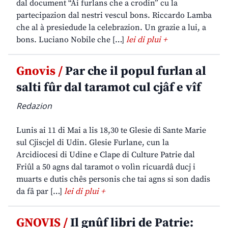
dal document “Ai furlans che a crodin” cu la
partecipazion dal nestri vescul bons. Riccardo Lamba
che al à presiedude la celebrazion. Un grazie a lui, a
bons. Luciano Nobile che […]
lei di plui +
Gnovis /
Par che il popul furlan al
salti fûr dal taramot cul cjâf e vîf
Redazion
Lunis ai 11 di Mai a lis 18,30 te Glesie di Sante Marie
sul Cjiscjel di Udin. Glesie Furlane, cun la
Arcidiocesi di Udine e Clape di Culture Patrie dal
Friûl a 50 agns dal taramot o volìn ricuardâ ducj i
muarts e dutis chês personis che tai agns si son dadis
da fâ par […]
lei di plui +
GNOVIS /
Il gnûf libri de Patrie: