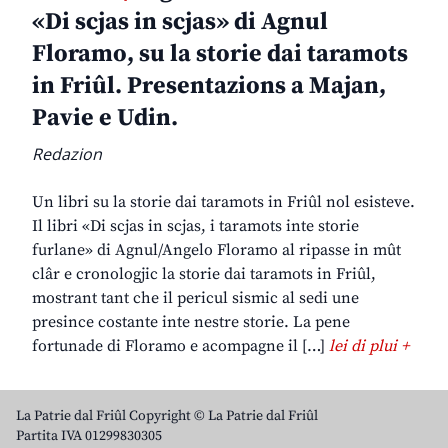
«Di scjas in scjas» di Agnul
Floramo, su la storie dai taramots
in Friûl. Presentazions a Majan,
Pavie e Udin.
Redazion
Un libri su la storie dai taramots in Friûl nol esisteve.
Il libri «Di scjas in scjas, i taramots inte storie
furlane» di Agnul/Angelo Floramo al ripasse in mût
clâr e cronologjic la storie dai taramots in Friûl,
mostrant tant che il pericul sismic al sedi une
presince costante inte nestre storie. La pene
fortunade di Floramo e acompagne il […]
lei di plui +
La Patrie dal Friûl Copyright © La Patrie dal Friûl
Partita IVA 01299830305