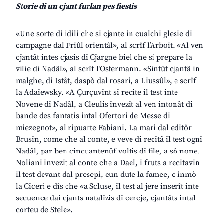
Storie di un cjant furlan pes fiestis
«Une sorte di idili che si cjante in cualchi glesie di
campagne dal Friûl orientâl», al scrîf l’Arboit. «Al ven
cjantât intes cjasis di Cjargne biel che si prepare la
vilie di Nadâl», al scrîf l’Ostermann. «Sintût cjantâ in
malghe, di Istât, daspò dal rosari, a Liussûl», e scrîf
la Adaiewsky. «A Çurçuvint si recite il test inte
Novene di Nadâl, a Cleulis invezit al ven intonât di
bande des fantatis intal Ofertori de Messe di
miezegnot», al ripuarte Fabiani. La mari dal editôr
Brusin, come che al conte, e veve di recitâ il test ogni
Nadâl, par ben cincuantenûf voltis di file, a sô none.
Noliani invezit al conte che a Dael, i fruts a recitavin
il test devant dal presepi, cun dute la famee, e inmò
la Ciceri e dîs che «a Scluse, il test al jere inserît inte
secuence dai cjants natalizis di cercje, cjantâts intal
corteu de Stele».