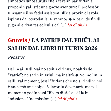
simpatics dinosauruts che a fevelin par furlan a
proponin pal Istât une gnove aventure: il professôr
Einsaur e il so fedêl assistent Blik a provin di svolâ,
ispirâts dai pterodatils. Rivarano? ◆ A partî de fin di
Jugn al è rivât tes ediculis dal […]
lei di plui +
Gnovis /
LA PATRIE DAL FRIÛL AL
SALON DAL LIBRI DI TURIN 2026
Redazion
Dai 14 ai 18 di Mai no steit a cirînus, noaltris de
“Patrie”: no sarin in Friûl, ma inaltrò.◆ No, no lìn in
esili. Pal moment, jessi “furlans che no si rindin” nol
è ancjemò une colpe. Salacor lu deventarà, ma pal
moment o podin jessi “libars di sielzi” di lâ in
“mission”. Une mission […]
lei di plui +