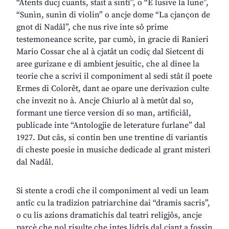
“Atents ducj cuants, stait a sintî”, o “E lusive la lune”,
“Sunìn, sunìn di violin” o ancje dome “La cjançon de
gnot di Nadâl”, che nus rive inte sô prime
testemoneance scrite, par cumò, in gracie di Ranieri
Mario Cossar che al à cjatât un codiç dal Sietcent di
aree gurizane e di ambient jesuitic, che al dinee la
teorie che a scrivi il componiment al sedi stât il poete
Ermes di Colorêt, dant ae opare une derivazion culte
che invezit no à. Ancje Chiurlo al à metût dal so,
formant une tierce version di so man, artificiâl,
publicade inte “Antologjie de leterature furlane” dal
1927. Dut câs, si contin ben une trentine di variantis
di cheste poesie in musiche dedicade al grant misteri
dal Nadâl.
Si stente a crodi che il componiment al vedi un leam
antîc cu la tradizion patriarchine dai “dramis sacris”,
o cu lis azions dramatichis dal teatri religjôs, ancje
parcè che nol risulte che intes lidrîs dal cjant a fossin