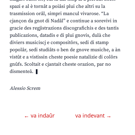
spazi e al è tornât a poiâsi plui che altri su la
trasmission orâl, simpri mancul vivarose. “La
cjançon da gnot di Nadâl” e continue a sorevivi in
gracie des regjistrazions discografichis e des tantis
publicazions, datadis e di plui gnovis, dulà che
diviers musiciscj e compositôrs, sedi di stamp
popolâr, sedi studiâts o ben de gnove musiche, a àn
vistût e a vistissin cheste poesie natalizie di colôrs
gnûfs. Scoltait e cjantait cheste orazion, par no
dismenteâ. ❚
Alessio Screm
← va indaûr
va indevant →