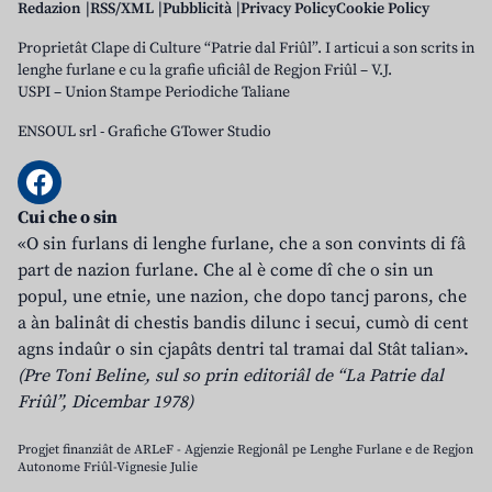
Redazion
RSS/XML
Pubblicità
Privacy Policy
Cookie Policy
Proprietât Clape di Culture “Patrie dal Friûl”. I articui a son scrits in
lenghe furlane e cu la grafie uficiâl de Regjon Friûl – V.J.
USPI – Union Stampe Periodiche Taliane
ENSOUL srl
-
Grafiche GTower Studio
Cui che o sin
«O sin furlans di lenghe furlane, che a son convints di fâ
part de nazion furlane. Che al è come dî che o sin un
popul, une etnie, une nazion, che dopo tancj parons, che
a àn balinât di chestis bandis dilunc i secui, cumò di cent
agns indaûr o sin cjapâts dentri tal tramai dal Stât talian».
(Pre Toni Beline, sul so prin editoriâl de “La Patrie dal
Friûl”, Dicembar 1978)
Progjet finanziât de ARLeF - Agjenzie Regjonâl pe Lenghe Furlane e de Regjon
Autonome Friûl-Vignesie Julie