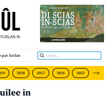
URLAN INDIPENDENT • INDEPENDENT FRIULIAN MONTHLY • 
Cerca:
 par furlan
019
2018
2017
2016
2015
2014
ilee in