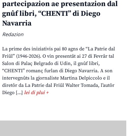
partecipazion ae presentazion dal
gnûf libri, “CHENTI” di Diego
Navarria
Redazion
La prime des iniziativis pai 80 agns de “La Patrie dal
Friûl” (1946-2026). O vin presentât ai 27 di Fevrâr tal
Salon di Palaç Belgrado di Udin, il gnûf libri,
“CHENTI” romanç furlan di Diego Navarria. A son
intervegnûts la gjornaliste Martina Delpiccolo e il
diretôr da La Patrie dal Friûl Walter Tomada, l’autôr
Diego […]
lei di plui +