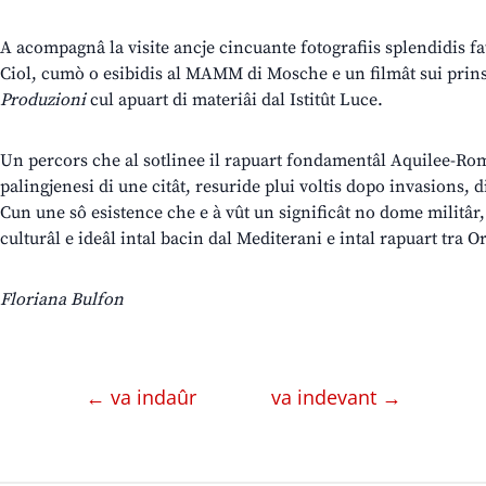
A acompagnâ la visite ancje cincuante fotografiis splendidis fa
Ciol, cumò o esibidis al MAMM di Mosche e un filmât sui prins 
Produzioni
cul apuart di materiâi dal Istitût Luce.
Un percors che al sotlinee il rapuart fondamentâl Aquilee-Rome
palingjenesi di une citât, resuride plui voltis dopo invasions,
Cun une sô esistence che e à vût un significât no dome militâr
culturâl e ideâl intal bacin dal Mediterani e intal rapuart tra O
Floriana Bulfon
← va indaûr
va indevant →