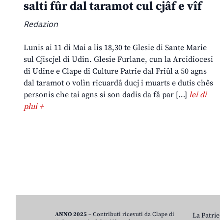
salti fûr dal taramot cul cjâf e vîf
Redazion
Lunis ai 11 di Mai a lis 18,30 te Glesie di Sante Marie
sul Cjiscjel di Udin. Glesie Furlane, cun la Arcidiocesi
di Udine e Clape di Culture Patrie dal Friûl a 50 agns
dal taramot o volìn ricuardâ ducj i muarts e dutis chês
personis che tai agns si son dadis da fâ par […]
lei di
plui +
ANNO 2025
– Contributi ricevuti da Clape di
La Patrie