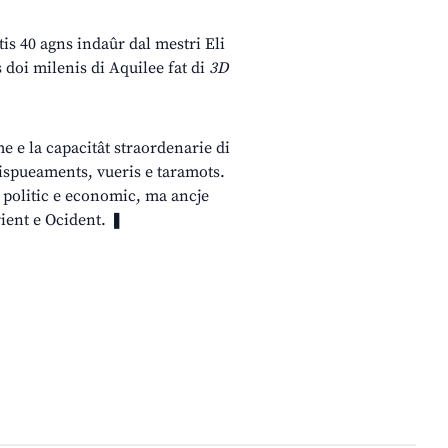
tis 40 agns indaûr dal mestri Eli
doi milenis di Aquilee fat di
3D
 e la capacitât straordenarie di
 dispueaments, vueris e taramots.
, politic e economic, ma ancje
rient e Ocident. ❚