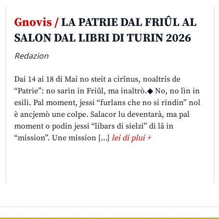
Gnovis /
LA PATRIE DAL FRIÛL AL
SALON DAL LIBRI DI TURIN 2026
Redazion
Dai 14 ai 18 di Mai no steit a cirînus, noaltris de
“Patrie”: no sarin in Friûl, ma inaltrò.◆ No, no lìn in
esili. Pal moment, jessi “furlans che no si rindin” nol
è ancjemò une colpe. Salacor lu deventarà, ma pal
moment o podin jessi “libars di sielzi” di lâ in
“mission”. Une mission […]
lei di plui +