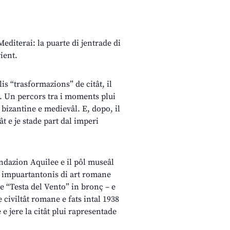
 Mediterai: la puarte di jentrade di
ient.
is “trasformazions” de citât, il
”. Un percors tra i moments plui
 bizantine e medievâl. E, dopo, il
tât e je stade part dal imperi
ndazion Aquilee e il pôl museâl
is impuartantonis di art romane
e “Testa del Vento” in bronç – e
 civiltât romane e fats intal 1938
 jere la citât plui rapresentade