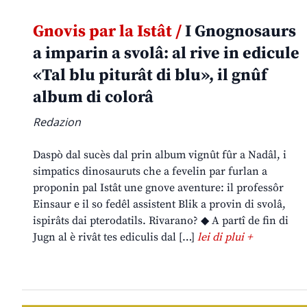
Gnovis par la Istât /
I Gnognosaurs
a imparin a svolâ: al rive in edicule
«Tal blu piturât di blu», il gnûf
album di colorâ
Redazion
Daspò dal sucès dal prin album vignût fûr a Nadâl, i
simpatics dinosauruts che a fevelin par furlan a
proponin pal Istât une gnove aventure: il professôr
Einsaur e il so fedêl assistent Blik a provin di svolâ,
ispirâts dai pterodatils. Rivarano? ◆ A partî de fin di
Jugn al è rivât tes ediculis dal […]
lei di plui +