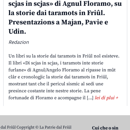
scjas in scjas» di Agnul Floramo, su
la storie dai taramots in Friûl.
Presentazions a Majan, Pavie e
Udin.
Redazion
Un libri su la storie dai taramots in Friûl nol esisteve.
Il libri «Di scjas in scjas, i taramots inte storie
furlane» di Agnul/Angelo Floramo al ripasse in mût
clâr e cronologjic la storie dai taramots in Friûl,
mostrant tant che il pericul sismic al sedi une
presince costante inte nestre storie. La pene
fortunade di Floramo e acompagne il […]
lei di plui +
 dal Friûl Copyright © La Patrie dal Friûl
Cui che o sin