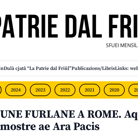
SFUEI MENSÎL F
in
Dulà cjatâ “La Patrie dal Friûl”
Publicazions/Libris
Links: web
2024
2023
2022
2021
2020
2
UNE FURLANE A ROME. Aqu
mostre ae Ara Pacis