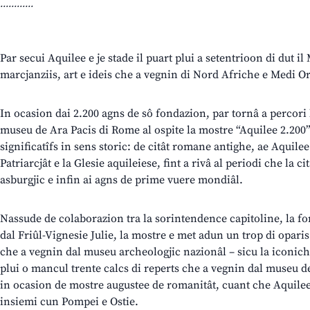
............
Par secui Aquilee e je stade il puart plui a setentrioon di dut il
marcjanziis, art e ideis che a vegnin di Nord Afriche e Medi Or
In ocasion dai 2.200 agns de sô fondazion, par tornâ a percori l
museu de Ara Pacis di Rome al ospite la mostre “Aquilee 2.200
significatîfs in sens storic: de citât romane antighe, ae Aquilee
Patriarcjât e la Glesie aquileiese, fint a rivâ al periodi che la ci
asburgjic e infin ai agns de prime vuere mondiâl.
Nassude de colaborazion tra la sorintendence capitoline, la fo
dal Friûl-Vignesie Julie, la mostre e met adun un trop di opar
che a vegnin dal museu archeologjic nazionâl – sicu la iconich
plui o mancul trente calcs di reperts che a vegnin dal museu de
in ocasion de mostre augustee de romanitât, cuant che Aquilee e
insiemi cun Pompei e Ostie.