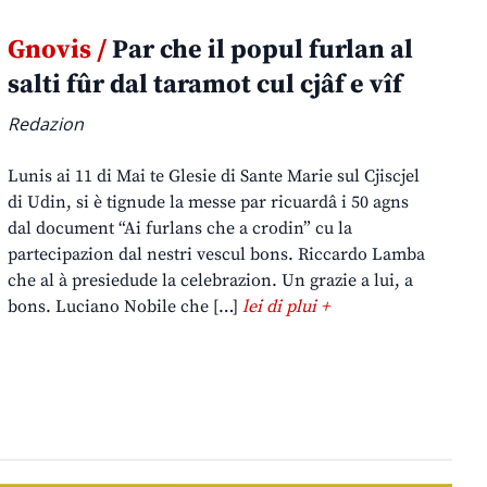
Gnovis /
Par che il popul furlan al
salti fûr dal taramot cul cjâf e vîf
Redazion
Lunis ai 11 di Mai te Glesie di Sante Marie sul Cjiscjel
di Udin, si è tignude la messe par ricuardâ i 50 agns
dal document “Ai furlans che a crodin” cu la
partecipazion dal nestri vescul bons. Riccardo Lamba
che al à presiedude la celebrazion. Un grazie a lui, a
bons. Luciano Nobile che […]
lei di plui +