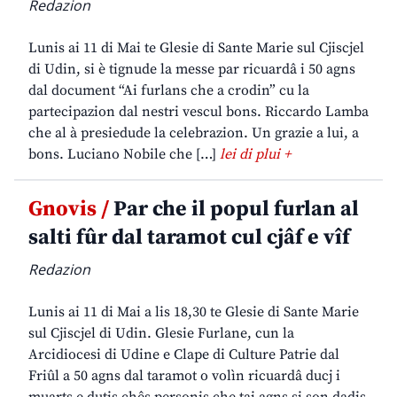
Redazion
Lunis ai 11 di Mai te Glesie di Sante Marie sul Cjiscjel
di Udin, si è tignude la messe par ricuardâ i 50 agns
dal document “Ai furlans che a crodin” cu la
partecipazion dal nestri vescul bons. Riccardo Lamba
che al à presiedude la celebrazion. Un grazie a lui, a
bons. Luciano Nobile che […]
lei di plui +
Gnovis /
Par che il popul furlan al
salti fûr dal taramot cul cjâf e vîf
Redazion
Lunis ai 11 di Mai a lis 18,30 te Glesie di Sante Marie
sul Cjiscjel di Udin. Glesie Furlane, cun la
Arcidiocesi di Udine e Clape di Culture Patrie dal
Friûl a 50 agns dal taramot o volìn ricuardâ ducj i