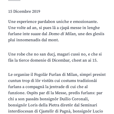
15 Dicembre 2019
Une esperience pardabon uniche e emozionante.
Une volte ad an, si pues lâ a cjapâ messe in lenghe
furlane inte suaze dal
Domo di Milan
, une des glesiis
plui innomenadis dal mont.
Une robe che no san ducj, magari cussì no, e che si
fâs la tierce domenie di Dicembar, chest an ai 15.
Le organize il Fogolâr Furlan di Milan, simpri presint
cuntun trop di lôr vistûts cui costums tradizionâi
furlans a compagnâ la jentrade di cui che al
funzione. Ospits par dî la Messe, predis furlans: par
chi a son passâts bonsignôr Duilio Coronali,
bonsignôr Loris della Pietra diretôr dal Seminari
interdiocesan di Cjastelîr di Pagnà, bonsignôr Lucio