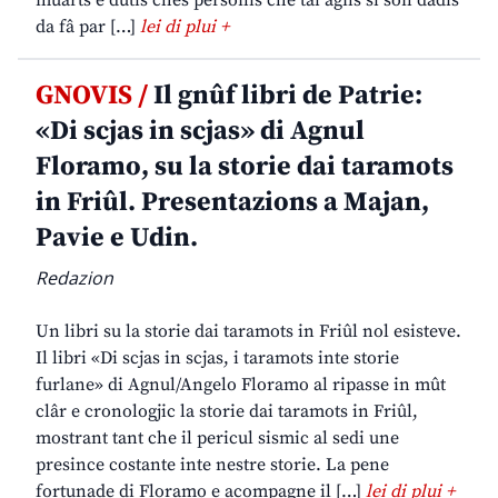
muarts e dutis chês personis che tai agns si son dadis
da fâ par […]
lei di plui +
GNOVIS /
Il gnûf libri de Patrie:
«Di scjas in scjas» di Agnul
Floramo, su la storie dai taramots
in Friûl. Presentazions a Majan,
Pavie e Udin.
Redazion
Un libri su la storie dai taramots in Friûl nol esisteve.
Il libri «Di scjas in scjas, i taramots inte storie
furlane» di Agnul/Angelo Floramo al ripasse in mût
clâr e cronologjic la storie dai taramots in Friûl,
mostrant tant che il pericul sismic al sedi une
presince costante inte nestre storie. La pene
fortunade di Floramo e acompagne il […]
lei di plui +