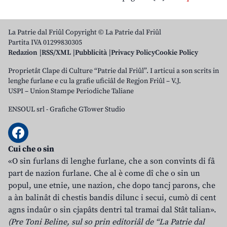
La Patrie dal Friûl Copyright © La Patrie dal Friûl
Partita IVA 01299830305
Redazion
RSS/XML
Pubblicità
Privacy Policy
Cookie Policy
Proprietât Clape di Culture “Patrie dal Friûl”. I articui a son scrits in
lenghe furlane e cu la grafie uficiâl de Regjon Friûl – V.J.
USPI – Union Stampe Periodiche Taliane
ENSOUL srl
-
Grafiche GTower Studio
Cui che o sin
«O sin furlans di lenghe furlane, che a son convints di fâ
part de nazion furlane. Che al è come dî che o sin un
popul, une etnie, une nazion, che dopo tancj parons, che
a àn balinât di chestis bandis dilunc i secui, cumò di cent
agns indaûr o sin cjapâts dentri tal tramai dal Stât talian».
(Pre Toni Beline, sul so prin editoriâl de “La Patrie dal