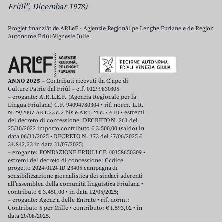
Friûl”, Dicembar 1978)
Progjet finanziât de ARLeF - Agjenzie Regjonâl pe Lenghe Furlane e de Regjon
Autonome Friûl-Vignesie Julie
ANNO 2025
– Contributi ricevuti da Clape di
Culture Patrie dal Friûl – c.f. 01299830305
– erogante: A.R.L.E.F. (Agenzia Regionale per la
Lingua Friulana) C.F. 94094780304 • rif. norm. L.R.
N.29/2007 ART.23 c.2 bis e ART.24 c.7 e 10 • estremi
del decreto di concessione: DECRETO N. 261 del
25/10/2022 importo contributo € 3.500,00 (saldo) in
data 06/11/2025 • DECRETO N. 173 del 27/06/2025 €
34.842,23 in data 31/07/2025;
– erogante: FONDAZIONE FRIULI CF. 00158650309 •
estremi del decreto di concessione: Codice
progetto 2024-0124 ID 23405 campagna di
sensibilizzazione giornalistica dei sindaci aderenti
all’assemblea della comunità linguistica Friulana •
contributo € 3.450,00 • in data 12/05/2025;
– erogante: Agenzia delle Entrate • rif. norm.:
Contributo 5 per Mille • contributo: € 1.593,02 • in
data 20/08/2025.