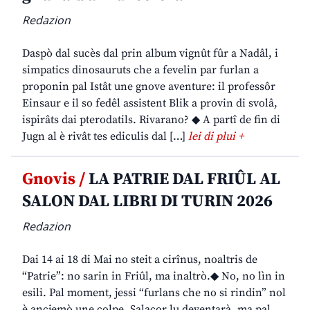
Redazion
Daspò dal sucès dal prin album vignût fûr a Nadâl, i
simpatics dinosauruts che a fevelin par furlan a
proponin pal Istât une gnove aventure: il professôr
Einsaur e il so fedêl assistent Blik a provin di svolâ,
ispirâts dai pterodatils. Rivarano? ◆ A partî de fin di
Jugn al è rivât tes ediculis dal […]
lei di plui +
Gnovis /
LA PATRIE DAL FRIÛL AL
SALON DAL LIBRI DI TURIN 2026
Redazion
Dai 14 ai 18 di Mai no steit a cirînus, noaltris de
“Patrie”: no sarin in Friûl, ma inaltrò.◆ No, no lìn in
esili. Pal moment, jessi “furlans che no si rindin” nol
è ancjemò une colpe. Salacor lu deventarà, ma pal