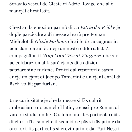
Soravito vescul de Glesie di Adrie-Rovigo che al è
mancjât chest Istât.
Chest an la emozion par nô di
La Patrie dal Friûl
e je
dople parcè che a dî messe al sarà pre Roman
Michelot di
Glesie Furlane
, che i letôrs a cognossin
ben stant che al è ancje un nestri editorialist. A
compagnâlu, il
Grup Corâl Vôs di Vilegnove
che vie
pe celebrazion al fasarà cjants di tradizion
patriarchine furlane. Dentri dal repertori a saran
ancje un cjant di Jacopo Tomadini e un cjant corâl di
Bach voltât par furlan.
Une curiositât e je che la messe si fâs cul rît
ambrosian e no cun chel latin, e cussì pre Roman al
varà di studiâ un tic. Cualchidune des particolaritâts
di chest rît a son che il scambi de pâs si fâs prime dal
ofertori, lis particulis si crevin prime dal Pari Nestri