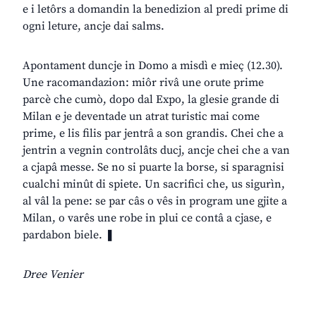
e i letôrs a domandin la benedizion al predi prime di
ogni leture, ancje dai salms.
Apontament duncje in Domo a misdì e mieç (12.30).
Une racomandazion: miôr rivâ une orute prime
parcè che cumò, dopo dal Expo, la glesie grande di
Milan e je deventade un atrat turistic mai come
prime, e lis filis par jentrâ a son grandis. Chei che a
jentrin a vegnin controlâts ducj, ancje chei che a van
a cjapâ messe. Se no si puarte la borse, si sparagnisi
cualchi minût di spiete. Un sacrifici che, us sigurìn,
al vâl la pene: se par câs o vês in program une gjite a
Milan, o varês une robe in plui ce contâ a cjase, e
pardabon biele. ❚
Dree Venier