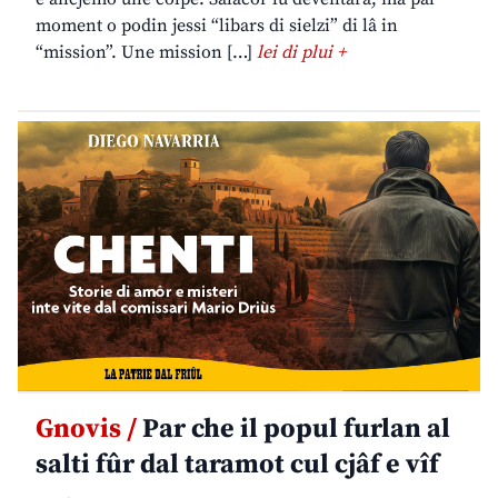
moment o podin jessi “libars di sielzi” di lâ in
“mission”. Une mission […]
lei di plui +
Gnovis /
Par che il popul furlan al
salti fûr dal taramot cul cjâf e vîf