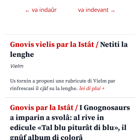
← va indaûr
va indevant →
Gnovis vielis par la Istât /
Netiti la
lenghe
Vielm
Us tornin a proponi une rubricute di Vielm par
rinfrescasi il cjâf su la lenghe.
lei di plui +
Gnovis par la Istât /
I Gnognosaurs
a imparin a svolâ: al rive in
edicule «Tal blu piturât di blu», il
gnûf album di colorâ