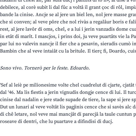
nadalin di chest an, par suiâ ducj i panzits di to fi», al disè a v
debilece, al corè subit li dal fûc a voltâ il grant çoc di rôl, imp
bande la cinise. Ancje se al jere un biel len, nol jere masse gr
che si conven; al veve pôre che nol rivàs a regalâur boris e fali
rest, al jere lavôr di oms, chel, e a lui i jerin vanzadis dome cu
in etât di marît. I mascjos, i prins doi, ju veve puartâts vie la 
par lui no valevin nancje il fier che a pesavin, sieradis cumò i
Bambin che al veve intaiât cu la britule. Il tierç fi, Doardo, cu
Sono vivo. Tornerò per le feste. Edoardo.
‘Sef al leiè pe milionesime volte chel cuadrelut di cjarte, cjatâ
dal ‘46. Ma lis fiestis a jerin vignudis dongje cence di lui. Il tur
cinise dal nadalin e jere stade supade de tiere, la sape si jere sp
Dut un lunari al veve voltât lis pagjinis cence che si savès alc da
di chê letare, nol veve mai mancjât di parecjâ la taule cuntun pl
roseave di dentri, che lu puartave a difindisi di ducj.