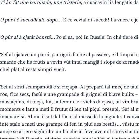
Ti àn fat une baronade, une tristerie
, a cuacavin lis lengatis da
O pûr i è sucedût alc dopo…
E ce vevial di sucedi! La vuere e je
O pûr al à cjatât bonstâ…
Po si sa, po! In Russie! In chê tiere d
‘Sef al cjatave un parcè par ogni dì che al passave, e il timp al c
smanie che lis frutis a vevin vût intal mangjâ i siops de zornade.
chel plat al restà simpri vueit.
‘Sef al sintì scampanotâ e si ricjapà. Al preparà tal mieç de tau
ros, fîcs secs, fasûi e une grampade di grignei di blave bulîts – 
mostaçons, di tocjâ, lui, la femine e i vielis di cjase, tal vin b
moments e lant a meti il frutut di len tal piçul presepi, ‘Sef a
inacuarzisi. Al metè sot dal fûc e al messedà la pignate. I van
inte stale a meti une grampe di fen in plui aes bestiis… vûstu m
ancje se al jere sigûr che un bo che al fevelave nol sarès stât tan