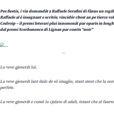
Pes fiestis, i vin domandât a Raffaele Serafini di fânus un regâl
Raffaele al è insegnant e scritôr, vincidôr chest an pe tierce v
Codroip – il premi leterari plui innomenât par oparis in lenghe
dal premi Scerbanenco di Lignan par contis “noir”
__
Lu veve gjenerât lui.
L
u veve gjenerât lant daûr de sô imagjin, stant atent che la som
perfete.
L
u veve gjenerât e cumò lu cjalave di adalt, intant che al faseve