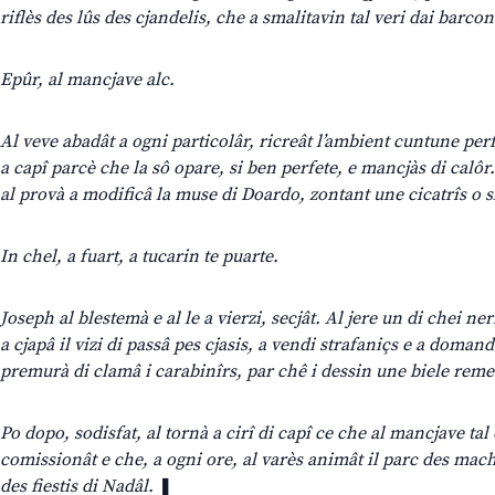
riflès des lûs des cjandelis, che a smalitavin tal veri dai barcon
Epûr, al mancjave alc.
Al veve abadât a ogni particolâr, ricreât l’ambient cuntune pe
a capî parcè che la sô opare, si ben perfete, e mancjàs di calôr
al provà a modificâ la muse di Doardo, zontant une cicatrîs o sl
In chel, a fuart, a tucarin te puarte.
Joseph al blestemà e al le a vierzi, secjât. Al jere un di chei n
a cjapâ il vizi di passâ pes cjasis, a vendi strafaniçs e a doman
premurà di clamâ i carabinîrs, par chê i dessin une biele rem
Po dopo, sodisfat, al tornà a cirî di capî ce che al mancjave ta
comissionât e che, a ogni ore, al varès animât il parc des mac
des fiestis di Nadâl.
❚