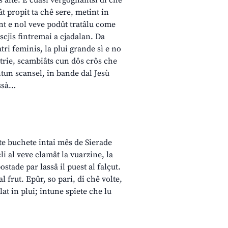
ôs alte. E cuasi vergognantsi di chê
iât propit ta chê sere, metint in
ant e nol veve podût tratâlu come
scjis fintremai a cjadalan. Da
atri feminis, la plui grande sì e no
Patrie, scambiâts cun dôs crôs che
ntun scansel, in bande dal Jesù
issà…
t te buchete intai mês de Sierade
cli al veve clamât la vuarzine, la
ostade par lassâ il puest al falçut.
l frut. Epûr, so pari, di chê volte,
at in plui; intune spiete che lu