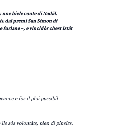
: une biele conte di Nadâl.
olte dal premi San Simon di
 furlane –, e vincidôr chest Istât
eance e fos il plui pussibil
 lis sôs volontâts, plen di pinsîrs.