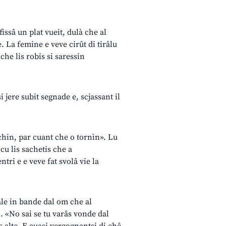
 fissâ un plat vueit, dulà che al
. La femine e veve cirût di tirâlu
che lis robis si saressin
si jere subit segnade e, scjassant il
achin, par cuant che o tornìn». Lu
cu lis sachetis che a
tri e e veve fat svolâ vie la
iâle in bande dal om che al
i. «No sai se tu varâs vonde dal