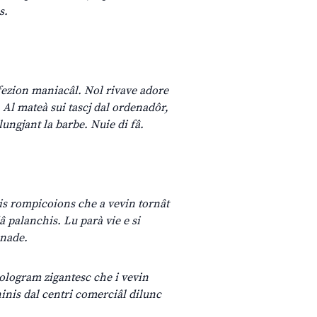
s.
rfezion maniacâl. Nol rivave adore
. Al mateà sui tascj dal ordenadôr,
ungjant la barbe. Nuie di fâ.
eris rompicoions che a vevin tornât
dâ palanchis. Lu parà vie e si
enade.
l ologram zigantesc che i vevin
hinis dal centri comerciâl dilunc