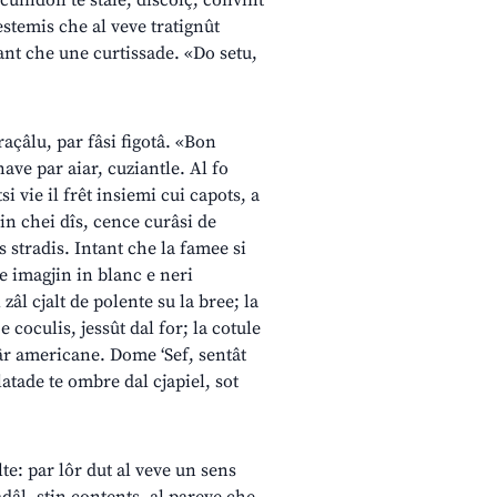
scuindon te stale, discolç, convint
blestemis che al veve tratignût
tant che une curtissade. «Do setu,
raçâlu, par fâsi figotâ. «Bon
nave par aiar, cuziantle. Al fo
i vie il frêt insiemi cui capots, a
 in chei dîs, cence curâsi de
 stradis. Intant che la famee si
e imagjin in blanc e neri
 zâl cjalt de polente su la bree; la
e coculis, jessût dal for; la cotule
târ americane. Dome ‘Sef, sentât
latade te ombre dal cjapiel, sot
lte: par lôr dut al veve un sens