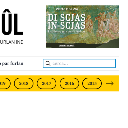
LAN INDIPENDENT • INDEPENDENT FRIULIAN MONTHLY • NE
Cerca:
 par furlan
019
2018
2017
2016
2015
2014