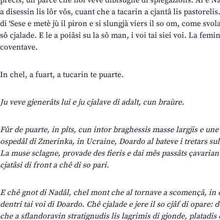
precîs, un parcè che nol veve dibisugne di spiegazions. Al è Na
a disessin lis lôr vôs, cuant che a tacarin a cjantâ lis pastorel
di ‘Sese e metè jù il piron e si slungjà viers il so om, come svola
sô cjalade. E le a poiâsi su la sô man, i voi tai siei voi. La fem
coventave.
In chel, a fuart, a tucarin te puarte.
Ju veve gjenerâts lui e ju cjalave di adalt, cun braùre.
Fûr de puarte, in pîts, cun intor braghessis masse largjis e un
ospedâl di Zmerinka, in Ucraine, Doardo al bateve i tretars sul 
La muse sclagne, provade des fieris e dai mês passâts çavariant 
cjatâsi di front a chê di so pari.
E chê gnot di Nadâl, chel mont che al tornave a scomençâ, in c
dentri tai voi di Doardo. Chê cjalade e jere il so cjâf di opare: d
che a sflandoravin stratignudis lis lagrimis di gjonde, platadis d