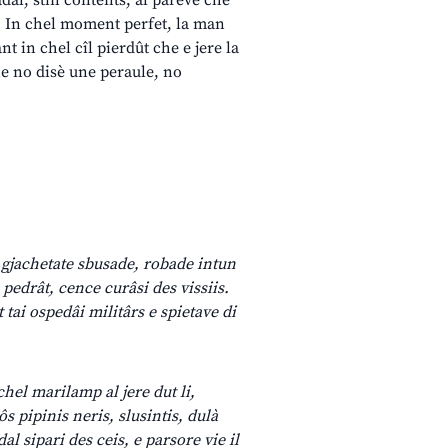
dâl, stin contents, al pareve che
is. In chel moment perfet, la man
nt in chel cîl pierdût che e jere la
ine no disè une peraule, no
e gjachetate sbusade, robade intun
pedrât, cence curâsi des vissiis.
tai ospedâi militârs e spietave di
hel marilamp al jere dut li,
ôs pipinis neris, slusintis, dulà
al sipari des ceis, e parsore vie il