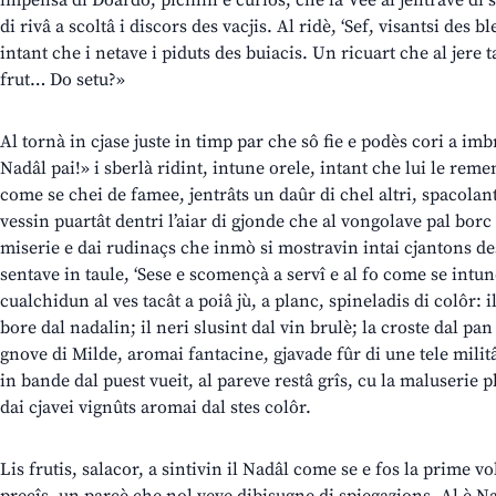
impensà di Doardo, picinin e curiôs, che la Vee al jentrave di 
di rivâ a scoltâ i discors des vacjis. Al ridè, ‘Sef, visantsi des 
intant che i netave i piduts des buiacis. Un ricuart che al jere 
frut… Do setu?»
Al tornà in cjase juste in timp par che sô fie e podès cori a imb
Nadâl pai!» i sberlà ridint, intune orele, intant che lui le reme
come se chei de famee, jentrâts un daûr di chel altri, spacolants
vessin puartât dentri l’aiar di gjonde che al vongolave pal borc
miserie e dai rudinaçs che inmò si mostravin intai cjantons des
sentave in taule, ‘Sese e scomençà a servî e al fo come se intun
cualchidun al ves tacât a poiâ jù, a planc, spineladis di colôr: il
bore dal nadalin; il neri slusint dal vin brulè; la croste dal pan 
gnove di Milde, aromai fantacine, gjavade fûr di une tele mili
in bande dal puest vueit, al pareve restâ grîs, cu la maluserie p
dai cjavei vignûts aromai dal stes colôr.
Lis frutis, salacor, a sintivin il Nadâl come se e fos la prime vo