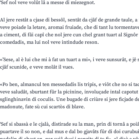
‘Sef nol veve volût lâ a messe di miezegnot.
Al jere restât a cjase di bessôl, sentât da cjâf de grande taule, a
veve poiade la letare, aromai fruiade, che di tant lu tormentave
a ciment, di fâi capî che nol jere cun chel grant tuart al Signôr 
comedadis, ma lui nol veve intindude reson.
«’Sese, al è lui che mi à fat un tuart a mi», i veve sunsurât, e jê 
cjâf scunide, e veve molât il vues.
«Po ben, almancul ten messedadis lis tripis, e viôt che no si t
veve saludât, sburtant fûr la picinine, involuçade intal capotut 
sglinghinavin di coculis. Une bugade di criùre si jere ficjade den
madonute, fate sù cui scartòs di blave.
‘Sef si sbassà e le cjalà, distirade su la man, prin di tornâ a po
puartave il so non, e dal mus e dal bo gjavâts fûr di doi curubu