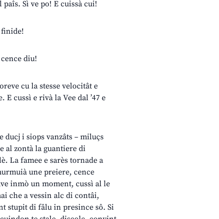
l paîs. Sì ve po! E cuissà cui!
 finide!
i cence diu!
oreve cu la stesse velocitât e
 E cussì e rivà la Vee dal ’47 e
le ducj i siops vanzâts – miluçs
e al zontà la guantiere di
rulè. La famee e sarès tornade a
l murmuià une preiere, cence
zave inmò un moment, cussì al le
ai che a vessin alc di contâi,
t stupit di fâlu in presince sô. Si