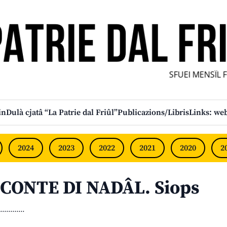
SFUEI MENSÎL FUR
in
Dulà cjatâ “La Patrie dal Friûl”
Publicazions/Libris
Links: web
2024
2023
2022
2021
2020
2
CONTE DI NADÂL. Siops
............