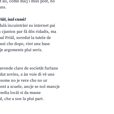
t alì, come ducj i miei post, no
ans.
iûl, isal cussì?
dulà incuintrâsi su internet pai
un cjanton par fâ dôs ridadis, ma
l Friûl, soredut la tutele de
ussì che dopo, vint une base
je argoments plui seris.
 avonde clare de societât furlane
edut zovins, a àn voie di vê une
 insome no je vere che no ur
ament a scuele, ancje se nol mancje
media locâi si da masse
, che a son la plui part.