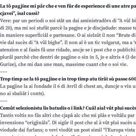
La tô pagjine mi pâr che e ven fûr de esperience di une atre pa
cjavei”, isal cussì?
Vere: par un periodi o soi stât un dai aministradôrs di “A vûl bi
di 20), ma mi soi stufât parcè la pagjne e je discjadude: masse t
in maniere superficiâl e partesane. O ai sielzût il non “Brute d
vie dal sucès di “A vûl bighe”. Il non al è un tic volgarut, ma a ‘
atenzion e al fasès fâ une ridade, ancje se i post che o publichì
plurâl parchè che dentri de pagjine o sin in 5, jo e altris 4 (3 
Gurize), che mi dan une man, massime cuant che o soi vie.
–––
Trop timp ae la tô pagjine e in trop timp atu tirât sù passe 6
La pagjine la ai fondade il 6 di Avrîl di chest an, duncje o vin 
no ai sbaliât i conts).
–––
Cemût selezionistu lis batudis o i link? Cuâl aial vût plui sucè
Tantis voltis no fâs altri che cjapâ alc che mi plâs e voltâlu par 
invenzions “origjinâls”. Di sigûr il post che al à vût plui sucès a
viodude dai furlans; o vevi viodût un post simil “l’Europa vista 