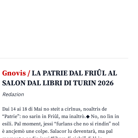
Gnovis /
LA PATRIE DAL FRIÛL AL
SALON DAL LIBRI DI TURIN 2026
Redazion
Dai 14 ai 18 di Mai no steit a cirînus, noaltris de
“Patrie”: no sarin in Friûl, ma inaltrò.◆ No, no lìn in
esili. Pal moment, jessi “furlans che no si rindin” nol
è ancjemò une colpe. Salacor lu deventarà, ma pal