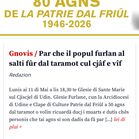
Gnovis /
Par che il popul furlan al
salti fûr dal taramot cul cjâf e vîf
Redazion
Lunis ai 11 di Mai a lis 18,30 te Glesie di Sante Marie
sul Cjiscjel di Udin. Glesie Furlane, cun la Arcidiocesi
di Udine e Clape di Culture Patrie dal Friûl a 50 agns
dal taramot o volìn ricuardâ ducj i muarts e dutis chês
personis che tai agns si son dadis da fâ par […]
lei di
plui +