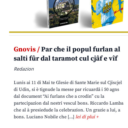
Gnovis /
Par che il popul furlan al
salti fûr dal taramot cul cjâf e vîf
Redazion
Lunis ai 11 di Mai te Glesie di Sante Marie sul Cjiscjel
di Udin, si è tignude la messe par ricuardâ i 50 agns
dal document “Ai furlans che a crodin” cu la
partecipazion dal nestri vescul bons. Riccardo Lamba
che al à presiedude la celebrazion. Un grazie a lui, a
bons. Luciano Nobile che […]
lei di plui +