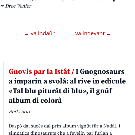
✒ Dree Venier
← va indaûr
va indevant →
Gnovis par la Istât /
I Gnognosaurs
a imparin a svolâ: al rive in edicule
«Tal blu piturât di blu», il gnûf
album di colorâ
Redazion
Daspò dal sucès dal prin album vignût fûr a Nadâl, i
simpatics dinosauruts che a fevelin par furlan a