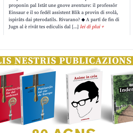
proponin pal Istât une gnove aventure: il professôr
Einsaur e il so fedêl assistent Blik a provin di svolâ,
ispirâts dai pterodatils. Rivarano? ◆ A partî de fin di
Jugn al è rivât tes ediculis dal […]
lei di plui +