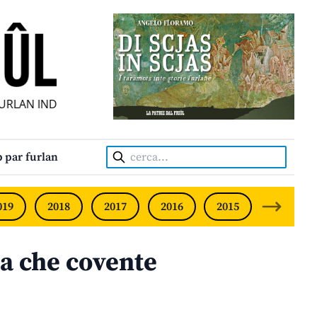
AN INDIPENDENT • INDEPENDENT FRIULIAN MONTHLY • NE
Cerca:
 par furlan
019
2018
2017
2016
2015
2014
a che covente