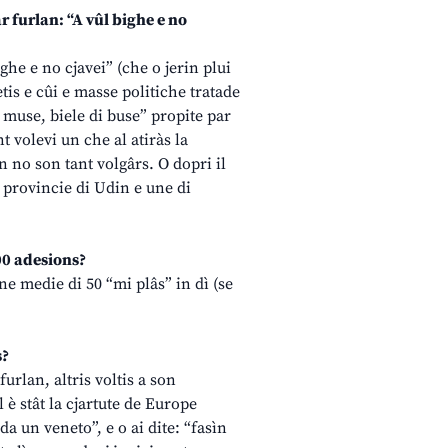
r furlan: “A vûl bighe e no
ghe e no cjavei” (che o jerin plui
etis e cûi e masse politiche tratade
i muse, biele di buse” propite par
nt volevi un che al atiràs la
n no son tant volgârs. O dopri il
de provincie di Udin e une di
000 adesions?
une medie di 50 “mi plâs” in dì (se
s?
furlan, altris voltis a son
l è stât la cjartute de Europe
da un veneto”, e o ai dite: “fasìn