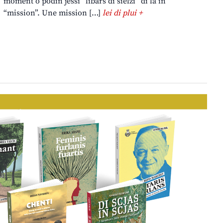
moment o podin jessi “libars di sielzi” di lâ in
“mission”. Une mission […]
lei di plui +