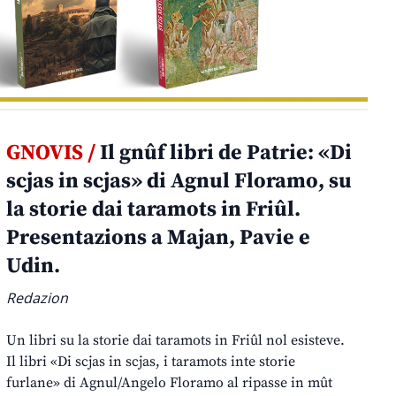
GNOVIS /
Il gnûf libri de Patrie: «Di
scjas in scjas» di Agnul Floramo, su
la storie dai taramots in Friûl.
Presentazions a Majan, Pavie e
Udin.
Redazion
Un libri su la storie dai taramots in Friûl nol esisteve.
Il libri «Di scjas in scjas, i taramots inte storie
furlane» di Agnul/Angelo Floramo al ripasse in mût