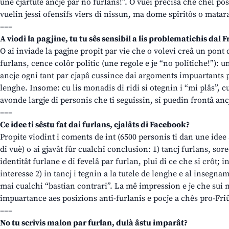
une cjartute ancje par nô furlans!”. O vuei precisâ che chel pos
vuelin jessi ofensîfs viers di nissun, ma dome spiritôs o matar
–––
A viodi la pagjine, tu tu sês sensibil a lis problematichis dal Fr
O ai inviade la pagjne propit par vie che o volevi creâ un pont 
furlans, cence colôr politic (une regole e je “no politiche!”): 
ancje ogni tant par cjapâ cussince dai argoments impuartants pa
lenghe. Insome: cu lis monadis di ridi si otegnin i “mi plâs”, c
avonde largje di personis che ti seguissin, si puedin frontâ anc
–––
Ce idee ti sêstu fat dai furlans, cjalâts di Facebook?
Propite viodint i coments de int (6500 personis ti dan une idee
di vuè) o ai gjavât fûr cualchi conclusion: 1) tancj furlans, sor
identitât furlane e di fevelâ par furlan, plui di ce che si crôt;
interesse 2) in tancj i tegnin a la tutele de lenghe e al insegn
mai cualchi “bastian contrari”. La mê impression e je che sui 
impuartance aes posizions anti-furlanis e pocje a chês pro-Friûl
–––
No tu scrivis malon par furlan, dulà âstu imparât?