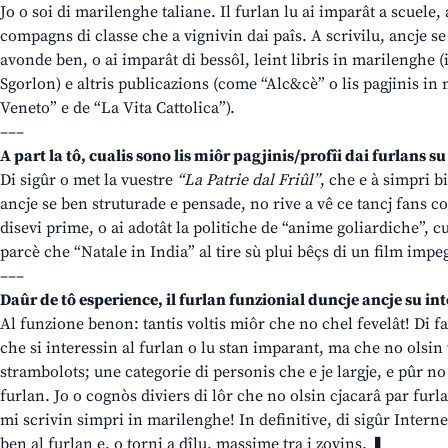
Jo o soi di marilenghe taliane. Il furlan lu ai imparât a scuele, 
compagns di classe che a vignivin dai paîs. A scrivilu, ancje 
avonde ben, o ai imparât di bessôl, leint libris in marilenghe (
Sgorlon) e altris publicazions (come “Alc&cè” o lis pagjinis i
Veneto” e de “La Vita Cattolica”).
–––
A part la tô, cualis sono lis miôr pagjinis/profîi dai furlans 
Di sigûr o met la vuestre
“La Patrie dal Friûl”
, che e à simpri bi
ancje se ben struturade e pensade, no rive a vê ce tancj fans 
disevi prime, o ai adotât la politiche de “anime goliardiche”, cus
parcè che “Natale in India” al tire sù plui bêçs di un film imp
–––
Daûr de tô esperience, il furlan funzionial duncje ancje su in
Al funzione benon: tantis voltis miôr che no chel fevelât! Di fa
che si interessin al furlan o lu stan imparant, ma che no olsin 
strambolots; une categorie di personis che e je largje, e pûr no 
furlan. Jo o cognòs diviers di lôr che no olsin cjacarâ par fur
mi scrivin simpri in marilenghe! In definitive, di sigûr Intern
ben al furlan e, o torni a dîlu, massime tra i zovins. ❚