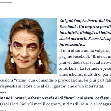
............
Cul gnûf an, La Patrie dal Friû
Facebook. Un imprest par dif
incuintrâ e dialogâ cui letôrs 
social network. E cussì al cap
interessante…
Il non al sarà un tic volgarut,
pagjine Facebook “Brute di mu
plui viodudis dal social networ
ai furlans). La formule e je s
umoristichis, mûts di dî par fu
cualchi “status” cun domandis o provocazions. Pe plui part fat
rispuestis ai letôrs che al dà il gjestôr, che o vin intervistât.
–––
Mandi “brute”, o forsit o varès di dî “brut”: cui sêstu, ce fâstu
O soi Pieri (nol vûl meti il cognom, n.d.r.) di Udin, o ai 22 agns 
–––