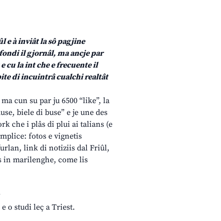
l e à inviât la sô pagjine
ondi il gjornâl, ma ancje par
e cu la int che e frecuente il
ite di incuintrâ cualchi realtât
 ma cun su par ju 6500 “like”, la
se, biele di buse” e je une des
k che i plâs di plui ai talians (e
emplice: fotos e vignetis
rlan, link di notiziis dal Friûl,
s in marilenghe, come lis
?
e o studi leç a Triest.