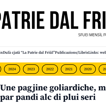
SFUEI MENSÎL FURL
in
Dulà cjatâ “La Patrie dal Friûl”
Publicazions/Libris
Links: web
2024
2023
2022
2021
2020
2
Une pagjine goliardiche, m
par pandi alc di plui seri