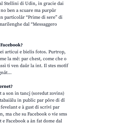
al Stellini di Udin, in gracie dai
se no ben a scuare ma purpûr
in particolâr “Prime di sere” di
n marilenghe dal “Messaggero
su Facebook?
ei articui e bielis fotos. Purtrop,
come la mê: par chest, come che o
sì ti ven daûr la int. Il stes motîf
egnât…
ternet?
t a son in tancj (soredut zovins)
tabaiâlu in public par pôre di dî
fevelant e à gust di scrivi par
lan, ma che su Facebook o vie sms
et e Facebook a àn fat dome dal