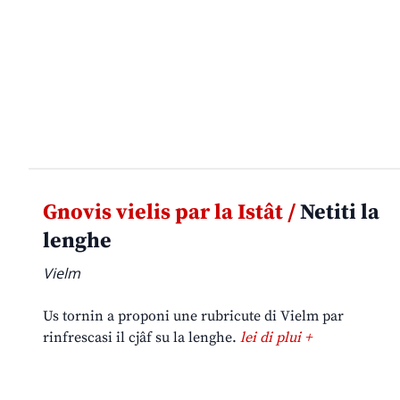
Gnovis vielis par la Istât /
Netiti la
lenghe
Vielm
Us tornin a proponi une rubricute di Vielm par
rinfrescasi il cjâf su la lenghe.
lei di plui +