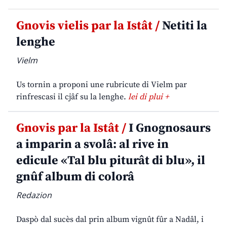
Gnovis vielis par la Istât /
Netiti la
lenghe
Vielm
Us tornin a proponi une rubricute di Vielm par
rinfrescasi il cjâf su la lenghe.
lei di plui +
Gnovis par la Istât /
I Gnognosaurs
a imparin a svolâ: al rive in
edicule «Tal blu piturât di blu», il
gnûf album di colorâ
Redazion
Daspò dal sucès dal prin album vignût fûr a Nadâl, i