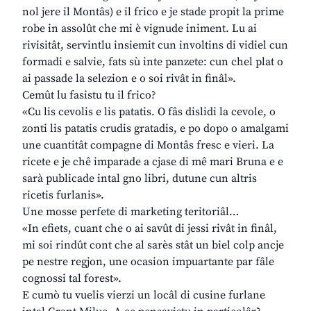
nol jere il Montâs) e il frico e je stade propit la prime
robe in assolût che mi è vignude iniment. Lu ai
rivisitât, servintlu insiemit cun involtins di vidiel cun
formadi e salvie, fats sù inte panzete: cun chel plat o
ai passade la selezion e o soi rivât in finâl».
Cemût lu fasistu tu il frico?
«Cu lis cevolis e lis patatis. O fâs dislidi la cevole, o
zonti lis patatis crudis gratadis, e po dopo o amalgami
une cuantitât compagne di Montâs fresc e vieri. La
ricete e je chê imparade a cjase di mê mari Bruna e e
sarà publicade intal gno libri, dutune cun altris
ricetis furlanis».
Une mosse perfete di marketing teritoriâl…
«In efiets, cuant che o ai savût di jessi rivât in finâl,
mi soi rindût cont che al sarès stât un biel colp ancje
pe nestre regjon, une ocasion impuartante par fâle
cognossi tal forest».
E cumò tu vuelis vierzi un locâl di cusine furlane