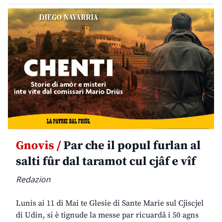
Gnovis /
Par che il popul furlan al
salti fûr dal taramot cul cjâf e vîf
Redazion
Lunis ai 11 di Mai te Glesie di Sante Marie sul Cjiscjel
di Udin, si è tignude la messe par ricuardâ i 50 agns