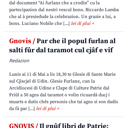
dal document “Ai furlans che a crodin” cu la
partecipazion dal nestri vescul bons. Riccardo Lamba
che al à presiedude la celebrazion. Un grazie a lui, a
bons. Luciano Nobile che […]
lei di plui +
Gnovis /
Par che il popul furlan al
salti fûr dal taramot cul cjâf e vîf
Redazion
Lunis ai 11 di Mai a lis 18,30 te Glesie di Sante Marie
sul Cjiscjel di Udin. Glesie Furlane, cun la
Arcidiocesi di Udine e Clape di Culture Patrie dal
Friûl a 50 agns dal taramot o volìn ricuardâ ducj i
muarts e dutis chês personis che tai agns si son dadis
da fâ par […]
lei di plui +
GNOVIS /
Il gnûf libri de Patrie: