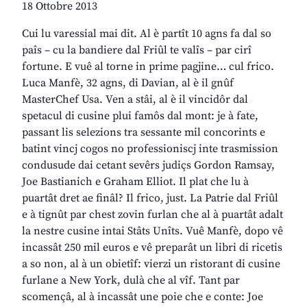
18 Ottobre 2013
Cui lu varessial mai dit. Al è partît 10 agns fa dal so
paîs – cu la bandiere dal Friûl te valîs – par cirî
fortune. E vuê al torne in prime pagjine… cul frico.
Luca Manfè, 32 agns, di Davian, al è il gnûf
MasterChef Usa. Ven a stâi, al è il vincidôr dal
spetacul di cusine plui famôs dal mont: je à fate,
passant lis selezions tra sessante mil concorints e
batint vincj cogos no professioniscj inte trasmission
condusude dai cetant sevêrs judiçs Gordon Ramsay,
Joe Bastianich e Graham Elliot. Il plat che lu à
puartât dret ae finâl? Il frico, just. La Patrie dal Friûl
e à tignût par chest zovin furlan che al à puartât adalt
la nestre cusine intai Stâts Unîts. Vuê Manfè, dopo vê
incassât 250 mil euros e vê preparât un libri di ricetis
a so non, al à un obietîf: vierzi un ristorant di cusine
furlane a New York, dulà che al vîf. Tant par
scomençâ, al à incassât une poie che e conte: Joe