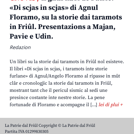
«Di scjas in scjas» di Agnul
Floramo, su la storie dai taramots
in Friûl. Presentazions a Majan,
Pavie e Udin.
Redazion
Un libri su la storie dai taramots in Friûl nol esisteve.
Il libri «Di scjas in scjas, i taramots inte storie
furlane» di Agnul/Angelo Floramo al ripasse in mût
clâr e cronologjic la storie dai taramots in Friûl,
mostrant tant che il pericul sismic al sedi une
presince costante inte nestre storie. La pene
fortunade di Floramo e acompagne il […]
lei di plui +
La Patrie dal Friûl Copyright © La Patrie dal Friûl
Partita IVA 01299830305