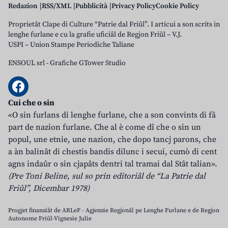
Redazion
RSS/XML
Pubblicità
Privacy Policy
Cookie Policy
Proprietât Clape di Culture “Patrie dal Friûl”. I articui a son scrits in
lenghe furlane e cu la grafie uficiâl de Regjon Friûl – V.J.
USPI – Union Stampe Periodiche Taliane
ENSOUL srl
-
Grafiche GTower Studio
Cui che o sin
«O sin furlans di lenghe furlane, che a son convints di fâ
part de nazion furlane. Che al è come dî che o sin un
popul, une etnie, une nazion, che dopo tancj parons, che
a àn balinât di chestis bandis dilunc i secui, cumò di cent
agns indaûr o sin cjapâts dentri tal tramai dal Stât talian».
(Pre Toni Beline, sul so prin editoriâl de “La Patrie dal
Friûl”, Dicembar 1978)
Progjet finanziât de ARLeF - Agjenzie Regjonâl pe Lenghe Furlane e de Regjon
Autonome Friûl-Vignesie Julie