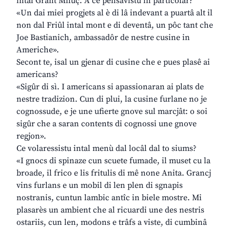
intal Grant Miluç. A ce pensavistu in particolâr?
«Un dai miei progjets al è di lâ indevant a puartâ alt il
non dal Friûl intal mont e di deventâ, un pôc tant che
Joe Bastianich, ambassadôr de nestre cusine in
Americhe».
Secont te, isal un gjenar di cusine che e pues plasê ai
americans?
«Sigûr di sì. I americans si apassionaran ai plats de
nestre tradizion. Cun di plui, la cusine furlane no je
cognossude, e je une ufierte gnove sul marcjât: o soi
sigûr che a saran contents di cognossi une gnove
regjon».
Ce volaressistu intal menù dal locâl dal to siums?
«I gnocs di spinaze cun scuete fumade, il muset cu la
broade, il frico e lis fritulis di mê none Anita. Grancj
vins furlans e un mobil di len plen di sgnapis
nostranis, cuntun lambic antîc in biele mostre. Mi
plasarès un ambient che al ricuardi une des nestris
ostariis, cun len, modons e trâfs a viste, di cumbinâ