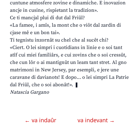
cuntune atmosfere zovine e dinamiche. E inovazion
ancje in cusine, rispietant la tradizion».
Ce ti mancjal plui di dut dal Friûl?
«La famee, i amîs, la mont che o viôt dal zardin di
cjase mê e un bon tai».
Ti tegnistu inzornât su chel che al sucêt chi?
«Ciert. O lei simpri i cuotidians in linie e o soi tant
atîf cui miei familiârs, e cui zovins che o soi cressût,
che cun lôr o ai mantignût un leam tant stret. Al gno
matrimoni in New Jersey, par esempli, e jere une
caravane di davianots! E dopo… o lei simpri La Patrie
dal Friûl, che o soi abonât!». ❚
Natascia Gargano
← va indaûr
va indevant →