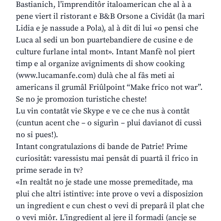
Bastianich, l’imprenditôr italoamerican che al à a
pene viert il ristorant e B&B Orsone a Cividât (la mari
Lidia e je nassude a Pola), al à dit di lui «o pensi che
Luca al sedi un bon puartebandiere de cusine e de
culture furlane intal mont». Intant Manfè nol piert
timp e al organize avigniments di show cooking
(www.lucamanfe.com) dulà che al fâs meti ai
americans il grumâl Friûlpoint “Make frico not war”.
Se no je promozion turistiche cheste!
Lu vin contatât vie Skype e ve ce che nus à contât
(cuntun acent che – o sigurìn – plui davianot di cussì
no si pues!).
Intant congratulazions di bande de Patrie! Prime
curiositât: varessistu mai pensât di puartâ il frico in
prime serade in tv?
«In realtât no je stade une mosse premeditade, ma
plui che altri istintive: inte prove o vevi a disposizion
un ingredient e cun chest o vevi di preparâ il plat che
o vevi miôr. L’ingredient al jere il formadi (ancje se