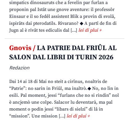
simpatics dinosauruts che a fevelin par furlan a
proponin pal Istât une gnove aventure: il professôr
Einsaur e il so fedêl assistent Blik a provin di svolâ,
ispirâts dai pterodatils. Rivarano? ◆ A partî de fin di
Jugn al è rivât tes ediculis dal […]
lei di plui +
Gnovis /
LA PATRIE DAL FRIÛL AL
SALON DAL LIBRI DI TURIN 2026
Redazion
Dai 14 ai 18 di Mai no steit a cirînus, noaltris de
“Patrie”: no sarin in Friûl, ma inaltrò.◆ No, no lìn in
esili. Pal moment, jessi “furlans che no si rindin” nol
è ancjemò une colpe. Salacor lu deventarà, ma pal
moment o podin jessi “libars di sielzi” di lâ in
“mission”. Une mission […]
lei di plui +