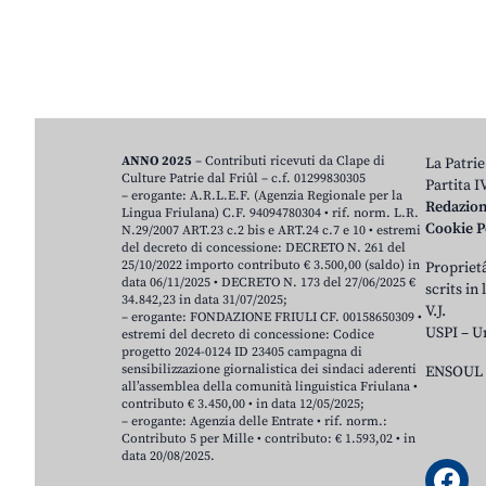
ANNO 2025
– Contributi ricevuti da Clape di
La Patrie
Culture Patrie dal Friûl – c.f. 01299830305
Partita 
– erogante: A.R.L.E.F. (Agenzia Regionale per la
Redazio
Lingua Friulana) C.F. 94094780304 • rif. norm. L.R.
Cookie P
N.29/2007 ART.23 c.2 bis e ART.24 c.7 e 10 • estremi
del decreto di concessione: DECRETO N. 261 del
25/10/2022 importo contributo € 3.500,00 (saldo) in
Proprietâ
data 06/11/2025 • DECRETO N. 173 del 27/06/2025 €
scrits in
34.842,23 in data 31/07/2025;
V.J.
– erogante: FONDAZIONE FRIULI CF. 00158650309 •
USPI – U
estremi del decreto di concessione: Codice
progetto 2024-0124 ID 23405 campagna di
sensibilizzazione giornalistica dei sindaci aderenti
ENSOUL 
all’assemblea della comunità linguistica Friulana •
contributo € 3.450,00 • in data 12/05/2025;
– erogante: Agenzia delle Entrate • rif. norm.:
Contributo 5 per Mille • contributo: € 1.593,02 • in
data 20/08/2025.