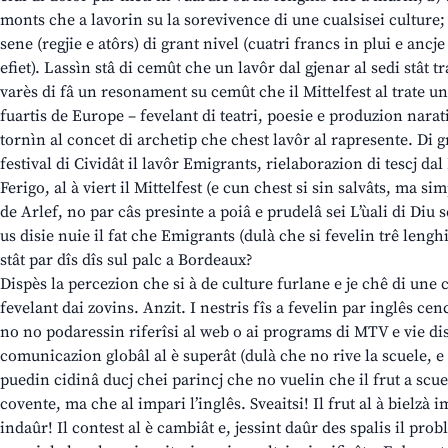
monts che a lavorin su la sorevivence di une cualsisei culture; 
sene (regjie e atôrs) di grant nivel (cuatri francs in plui e ancj
efiet). Lassìn stâ di cemût che un lavôr dal gjenar al sedi stât tra
varès di fâ un resonament su cemût che il Mittelfest al trate un
fuartis de Europe – fevelant di teatri, poesie e produzion narativ
tornìn al concet di archetip che chest lavôr al rapresente. Di g
festival di Cividât il lavôr Emigrants, rielaborazion di tescj d
Ferigo, al à viert il Mittelfest (e cun chest si sin salvâts, ma s
de Arlef, no par câs presinte a poiâ e prudelâ sei L’ùali di Diu 
us disie nuie il fat che Emigrants (dulà che si fevelin trê lenghi
stât par dîs dîs sul palc a Bordeaux?
Dispès la percezion che si à de culture furlane e je chê di une c
fevelant dai zovins. Anzit. I nestris fîs a fevelin par inglês c
no no podaressin riferîsi al web o ai programs di MTV e vie di
comunicazion globâl al è superât (dulà che no rive la scuele, e r
puedin cidinâ ducj chei parincj che no vuelin che il frut a scuel
covente, ma che al impari l’inglês. Sveaitsi! Il frut al à bielzà 
indaûr! Il contest al è cambiât e, jessint daûr des spalis il pr