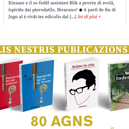
Einsaur e il so fedêl assistent Blik a provin di svolâ,
ispirâts dai pterodatils. Rivarano? ◆ A partî de fin di
Jugn al è rivât tes ediculis dal […]
lei di plui +