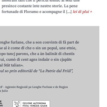
mostrant tant che il pericul sismic al sedi une
presince costante inte nestre storie. La pene
fortunade di Floramo e acompagne il […]
lei di plui +
lenghe furlane, che a son convints di fâ part de
e al è come dî che o sin un popul, une etnie,
po tancj parons, che a àn balinât di chestis
cui, cumò di cent agns indaûr o sin cjapâts
al Stât talian».
ul so prin editoriâl de “La Patrie dal Friûl”,
LeF - Agjenzie Regjonâl pe Lenghe Furlane e de Regjon
 Julie