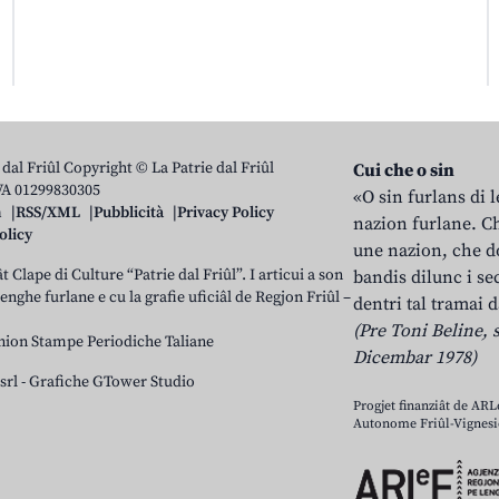
 dal Friûl Copyright © La Patrie dal Friûl
Cui che o sin
IVA 01299830305
«O sin furlans di 
n
RSS/XML
Pubblicità
Privacy Policy
nazion furlane. Ch
olicy
une nazion, che do
t Clape di Culture “Patrie dal Friûl”. I articui a son
bandis dilunc i se
 lenghe furlane e cu la grafie uficiâl de Regjon Friûl –
dentri tal tramai d
(Pre Toni Beline, s
nion Stampe Periodiche Taliane
Dicembar 1978)
srl
-
Grafiche GTower Studio
Progjet finanziât de AR
Autonome Friûl-Vignesie