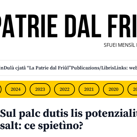
SFUEI MENSÎL FU
in
Dulà cjatâ “La Patrie dal Friûl”
Publicazions/Libris
Links: web
2024
2023
2022
2021
2020
2
Sul palc dutis lis potenzialit
salt: ce spietìno?