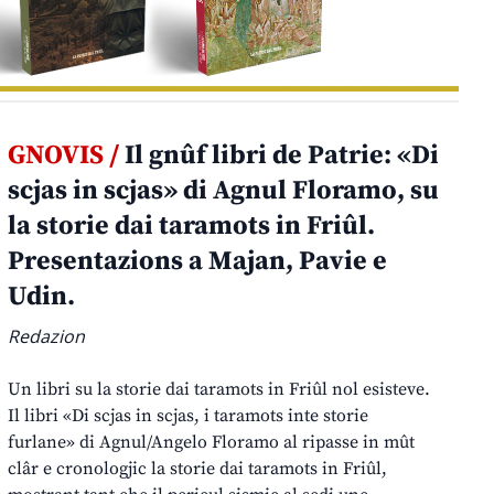
GNOVIS /
Il gnûf libri de Patrie: «Di
scjas in scjas» di Agnul Floramo, su
la storie dai taramots in Friûl.
Presentazions a Majan, Pavie e
Udin.
Redazion
Un libri su la storie dai taramots in Friûl nol esisteve.
Il libri «Di scjas in scjas, i taramots inte storie
furlane» di Agnul/Angelo Floramo al ripasse in mût
clâr e cronologjic la storie dai taramots in Friûl,