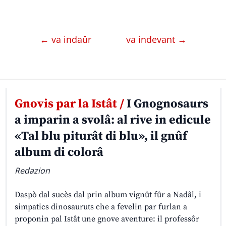
← va indaûr
va indevant →
Gnovis par la Istât /
I Gnognosaurs
a imparin a svolâ: al rive in edicule
«Tal blu piturât di blu», il gnûf
album di colorâ
Redazion
Daspò dal sucès dal prin album vignût fûr a Nadâl, i
simpatics dinosauruts che a fevelin par furlan a
proponin pal Istât une gnove aventure: il professôr