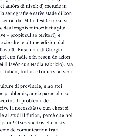
c) autôrs di nivel; d) metude in
e la senografie e sarès stade di bon
scurât dal Mittelfest (e forsit si
e des lenghis minoritariis plui
e – propit sul so teritori), e
racie che te ultime edizion dal
al Povolâr Ensemble di Giorgio
impri cun fadie e in reson de azion
sei il lavôr cun Nadia Fabrizio). Ma
s: talian, furlan e francês) al sedi
ulture di provincie, e no stoi
ence problemis, ancje parcè che se
scorint. Il probleme de
ive la necessitât) e cun chest si
e al studi il furlan, parcè che nol
imparât! O sês voaltris che o sês
obleme de comunicazion fra i