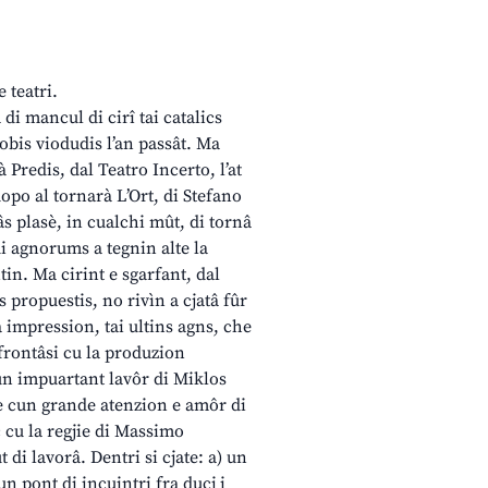
 teatri.
 di mancul di cirî tai catalics
robis viodudis l’an passât. Ma
à Predis, dal Teatro Incerto, l’at
opo al tornarà L’Ort, di Stefano
s plasè, in cualchi mût, di tornâ
di agnorums a tegnin alte la
in. Ma cirint e sgarfant, dal
 propuestis, no rivìn a cjatâ fûr
a impression, tai ultins agns, che
nfrontâsi cu la produzion
un impuartant lavôr di Miklos
de cun grande atenzion e amôr di
c cu la regjie di Massimo
di lavorâ. Dentri si cjate: a) un
un pont di incuintri fra ducj i