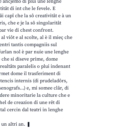
nte ancjemò di plui une lenghe
itât di int che le fevele. E
âi capî che la sô creativitât e à un
is, che e je la sô singolaritât
ar vie di chest confront.
al viôt e al scolte, al è il mieç che
mentri tantis compagniis sul
l furlan nol è par nuie une lenghe
me che si diseve prime, dome
realtâts paralelis o plui indenant
rmet dome il trasferiment di
tencis internis (di prudeladôrs,
, senografs…) e, mi somee clâr, di
idere minoritarie la culture che e
hel de creazion di une rêt di
al cercin dal teatri in lenghe
 un altri an. ❚