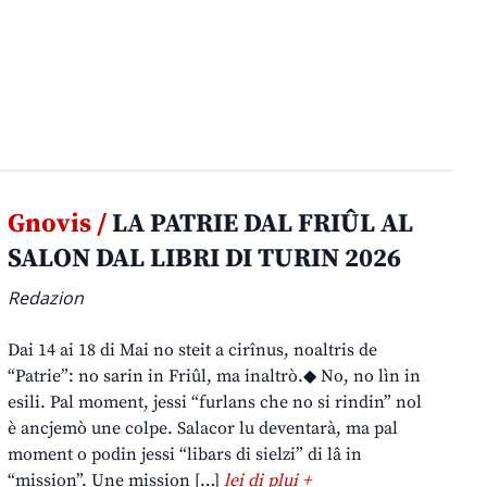
Gnovis /
LA PATRIE DAL FRIÛL AL
SALON DAL LIBRI DI TURIN 2026
Redazion
Dai 14 ai 18 di Mai no steit a cirînus, noaltris de
“Patrie”: no sarin in Friûl, ma inaltrò.◆ No, no lìn in
esili. Pal moment, jessi “furlans che no si rindin” nol
è ancjemò une colpe. Salacor lu deventarà, ma pal
moment o podin jessi “libars di sielzi” di lâ in
“mission”. Une mission […]
lei di plui +