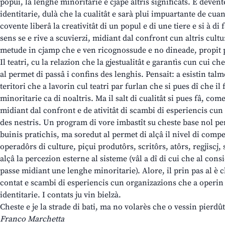
popui, la lenghe minoritarie e cjape altris significâts. E deve
identitarie, dulà che la cualitât e sarà plui impuartante de cuant
covente liberâ la creativitât di un popul e di une tiere e si à di f
sens se e rive a scuvierzi, midiant dal confront cun altris cultur
metude in cjamp che e ven ricognossude e no dineade, propit p
Il teatri, cu la relazion che la gjestualitât e garantìs cun cui che 
al permet di passâ i confins des lenghis. Pensait: a esistin tal
teritori che a lavorin cul teatri par furlan che si pues dî che i
minoritarie ca di noaltris. Ma il salt di cualitât si pues fâ, co
midiant dal confront e de ativitât di scambi di esperiencis cun 
des nestris. Un program di vore imbastît su cheste base nol pe
buinis pratichis, ma soredut al permet di alçâ il nivel di compe
operadôrs di culture, piçui produtôrs, scritôrs, atôrs, regjiscj
alçâ la percezion esterne al sisteme (vâl a dî di cui che al cons
passe midiant une lenghe minoritarie). Alore, il prin pas al è c
contat e scambi di esperiencis cun organizazions che a operin t
identitarie. I contats ju vin bielzà.
Cheste e je la strade di bati, ma no volarès che o vessin pierdût
Franco Marchetta