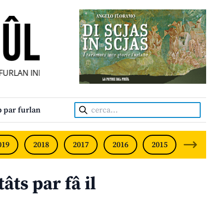
RLAN INDIPENDENT • INDEPENDENT FRIULIAN MONTHLY • N
Cerca:
 par furlan
019
2018
2017
2016
2015
2014
âts par fâ il