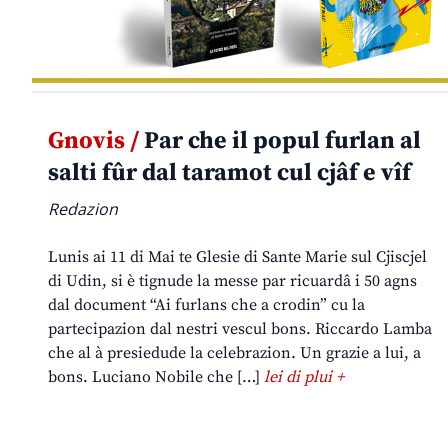
Gnovis /
Par che il popul furlan al
salti fûr dal taramot cul cjâf e vîf
Redazion
Lunis ai 11 di Mai te Glesie di Sante Marie sul Cjiscjel
di Udin, si è tignude la messe par ricuardâ i 50 agns
dal document “Ai furlans che a crodin” cu la
partecipazion dal nestri vescul bons. Riccardo Lamba
che al à presiedude la celebrazion. Un grazie a lui, a
bons. Luciano Nobile che […]
lei di plui +