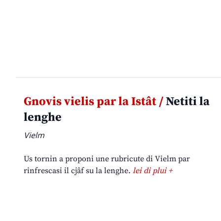
Gnovis vielis par la Istât /
Netiti la
lenghe
Vielm
Us tornin a proponi une rubricute di Vielm par
rinfrescasi il cjâf su la lenghe.
lei di plui +