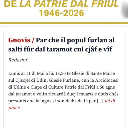
Gnovis /
Par che il popul furlan al
salti fûr dal taramot cul cjâf e vîf
Redazion
Lunis ai 11 di Mai a lis 18,30 te Glesie di Sante Marie
sul Cjiscjel di Udin. Glesie Furlane, cun la Arcidiocesi
di Udine e Clape di Culture Patrie dal Friûl a 50 agns
dal taramot o volìn ricuardâ ducj i muarts e dutis chês
personis che tai agns si son dadis da fâ par […]
lei di
plui +