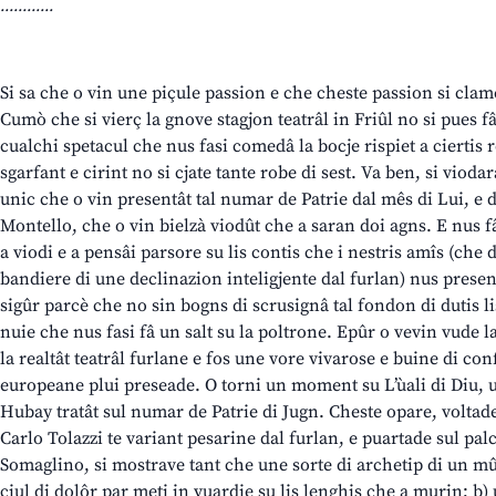
............
Si sa che o vin une piçule passion e che cheste passion si clame
Cumò che si vierç la gnove stagjon teatrâl in Friûl no si pues fâ
cualchi spetacul che nus fasi comedâ la bocje rispiet a ciertis 
sgarfant e cirint no si cjate tante robe di sest. Va ben, si viodar
unic che o vin presentât tal numar de Patrie dal mês di Lui, e d
Montello, che o vin bielzà viodût che a saran doi agns. E nus fâ
a viodi e a pensâi parsore su lis contis che i nestris amîs (che 
bandiere di une declinazion inteligjente dal furlan) nus present
sigûr parcè che no sin bogns di scrusignâ tal fondon di dutis lis
nuie che nus fasi fâ un salt su la poltrone. Epûr o vevin vude l
la realtât teatrâl furlane e fos une vore vivarose e buine di co
europeane plui preseade. O torni un moment su L’ùali di Diu, 
Hubay tratât sul numar de Patrie di Jugn. Cheste opare, volta
Carlo Tolazzi te variant pesarine dal furlan, e puartade sul pal
Somaglino, si mostrave tant che une sorte di archetip di un mût 
ciul di dolôr par meti in vuardie su lis lenghis che a murin; b) 