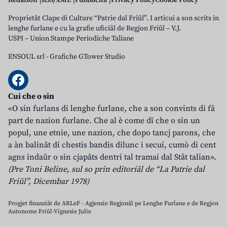
Redazion
RSS/XML
Pubblicità
Privacy Policy
Cookie Policy
Proprietât Clape di Culture “Patrie dal Friûl”. I articui a son scrits in
lenghe furlane e cu la grafie uficiâl de Regjon Friûl – V.J.
USPI – Union Stampe Periodiche Taliane
ENSOUL srl
-
Grafiche GTower Studio
Cui che o sin
«O sin furlans di lenghe furlane, che a son convints di fâ
part de nazion furlane. Che al è come dî che o sin un
popul, une etnie, une nazion, che dopo tancj parons, che
a àn balinât di chestis bandis dilunc i secui, cumò di cent
agns indaûr o sin cjapâts dentri tal tramai dal Stât talian».
(Pre Toni Beline, sul so prin editoriâl de “La Patrie dal
Friûl”, Dicembar 1978)
Progjet finanziât de ARLeF - Agjenzie Regjonâl pe Lenghe Furlane e de Regjon
Autonome Friûl-Vignesie Julie