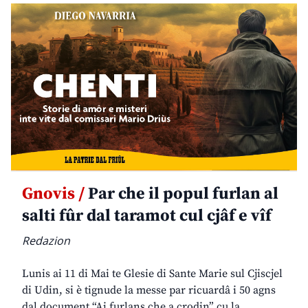
Gnovis /
Par che il popul furlan al
salti fûr dal taramot cul cjâf e vîf
Redazion
Lunis ai 11 di Mai te Glesie di Sante Marie sul Cjiscjel
di Udin, si è tignude la messe par ricuardâ i 50 agns
dal document “Ai furlans che a crodin” cu la