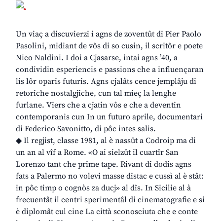
Un viaç a discuvierzi i agns de zoventût di Pier Paolo
Pasolini, midiant de vôs di so cusin, il scritôr e poete
Nico Naldini. I doi a Cjasarse, intai agns ’40, a
condividin esperiencis e passions che a influençaran
lis lôr oparis futuris. Agns cjalâts cence jemplâju di
retoriche nostalgjiche, cun tal mieç la lenghe
furlane. Viers che a cjatin vôs e che a deventin
contemporanis cun In un futuro aprile, documentari
di Federico Savonitto, di pôc intes salis.
◆ Il regjist, classe 1981, al è nassût a Codroip ma di
un an al vîf a Rome. «O ai sielzût il cuartîr San
Lorenzo tant che prime tape. Rivant di dodis agns
fats a Palermo no volevi masse distac e cussì al è stât:
in pôc timp o cognòs za ducj» al dîs. In Sicilie al à
frecuentât il centri sperimentâl di cinematografie e si
è diplomât cul cine La città sconosciuta che e conte