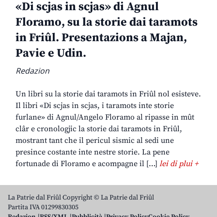
«Di scjas in scjas» di Agnul
Floramo, su la storie dai taramots
in Friûl. Presentazions a Majan,
Pavie e Udin.
Redazion
Un libri su la storie dai taramots in Friûl nol esisteve.
Il libri «Di scjas in scjas, i taramots inte storie
furlane» di Agnul/Angelo Floramo al ripasse in mût
clâr e cronologjic la storie dai taramots in Friûl,
mostrant tant che il pericul sismic al sedi une
presince costante inte nestre storie. La pene
fortunade di Floramo e acompagne il […]
lei di plui +
La Patrie dal Friûl Copyright © La Patrie dal Friûl
Partita IVA 01299830305