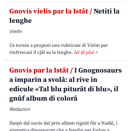
Gnovis vielis par la Istât /
Netiti la
lenghe
Vielm
Us tornin a proponi une rubricute di Vielm par
rinfrescasi il cjâf su la lenghe.
lei di plui +
Gnovis par la Istât /
I Gnognosaurs
a imparin a svolâ: al rive in
edicule «Tal blu piturât di blu», il
gnûf album di colorâ
Redazion
Daspò dal sucès dal prin album vignût fûr a Nadâl, i
simpatics dinosauruts che a fevelin par furlan a