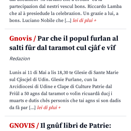
partecipazion dal nestri vescul bons. Riccardo Lamba
che al à presiedude la celebrazion. Un grazie a lui, a
bons. Luciano Nobile che […]
lei di plui +
Gnovis /
Par che il popul furlan al
salti fûr dal taramot cul cjâf e vîf
Redazion
Lunis ai 11 di Mai a lis 18,30 te Glesie di Sante Marie
sul Cjiscjel di Udin. Glesie Furlane, cun la
Arcidiocesi di Udine e Clape di Culture Patrie dal
Friûl a 50 agns dal taramot o volìn ricuardâ ducj i
muarts e dutis chês personis che tai agns si son dadis
da fâ par […]
lei di plui +
GNOVIS /
Il gnûf libri de Patrie: