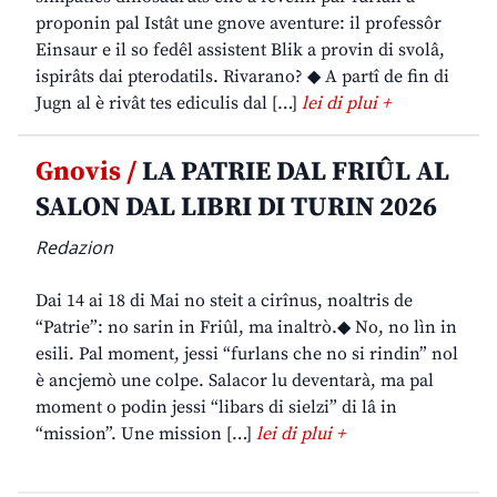
proponin pal Istât une gnove aventure: il professôr
Einsaur e il so fedêl assistent Blik a provin di svolâ,
ispirâts dai pterodatils. Rivarano? ◆ A partî de fin di
Jugn al è rivât tes ediculis dal […]
lei di plui +
Gnovis /
LA PATRIE DAL FRIÛL AL
SALON DAL LIBRI DI TURIN 2026
Redazion
Dai 14 ai 18 di Mai no steit a cirînus, noaltris de
“Patrie”: no sarin in Friûl, ma inaltrò.◆ No, no lìn in
esili. Pal moment, jessi “furlans che no si rindin” nol
è ancjemò une colpe. Salacor lu deventarà, ma pal
moment o podin jessi “libars di sielzi” di lâ in
“mission”. Une mission […]
lei di plui +