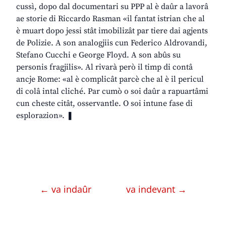
cussì, dopo dal documentari su PPP al è daûr a lavorâ
ae storie di Riccardo Rasman «il fantat istrian che al
è muart dopo jessi stât imobilizât par tiere dai agjents
de Polizie. A son analogjiis cun Federico Aldrovandi,
Stefano Cucchi e George Floyd. A son abûs su
personis fragjilis». Al rivarà però il timp di contâ
ancje Rome: «al è complicât parcè che al è il pericul
di colâ intal cliché. Par cumò o soi daûr a rapuartâmi
cun cheste citât, osservantle. O soi intune fase di
esplorazion». ❚
← va indaûr
va indevant →