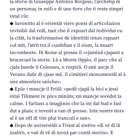
la storie di Giuseppe Antonio Borgese, l’archetip di
un personaç in esili e di une tiere che ti reste simpri
intal cûr.
◆ Savonitto al è orientât viers ponts di articolazion
invisibii dal reâl, tant che il rapuart dal individui cu
la citât, la trasformazion de identitât intun rapuart
cul mît, l’atrît tra il cuotidian e il sium, la muart
incombente. Di Rome al presee il «cjaminâ cjapant a
bracecuel la storie. Lâ a Monte Oppio, il parc che al
cjale bande il Colosseu, e respirâ. O ami ancje il
Verano daûr di cjase mê, il cimitieri monumentâl al à
une atmosfere uniche».
◆ Epûr i mancje il Friûl: «podê cjapâ la bici e jessi
intal Tiliment in pôcs minûts; mi mancje soredut la
calme. I furlans a imagjinin che la int dal Sud e fasi
dut a planc e invezit a van di presse. Inte nestre tiere
al è un stîl di vite plui trancuil e san».
◆ Dopo de universitât a Triest al sintive «di vê di lâ
inaltrò, e vuê di vê di tornâ par contâ storiis». E