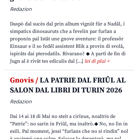
Redazion
Daspò dal sucès dal prin album vignût fûr a Nadâl, i
simpatics dinosauruts che a fevelin par furlan a
proponin pal Istât une gnove aventure: il professôr
Einsaur e il so fedêl assistent Blik a provin di svolâ,
ispirâts dai pterodatils. Rivarano? ◆ A partî de fin di
Jugn al è rivât tes ediculis dal […]
lei di plui +
Gnovis /
LA PATRIE DAL FRIÛL AL
SALON DAL LIBRI DI TURIN 2026
Redazion
Dai 14 ai 18 di Mai no steit a cirînus, noaltris de
“Patrie”: no sarin in Friûl, ma inaltrò.◆ No, no lìn in
esili. Pal moment, jessi “furlans che no si rindin” nol
è ancjemò une colpe. Salacor lu deventarà, ma pal