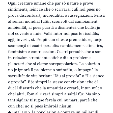
Ogni creature umane che par sô nature e prove
sintiments, leint ce che o scrivarai culì nol pues no
provâ disconfuart, incredulitât o rassegnazion. Pensâ
al senari mondiâl futûr, sconvolt dal cambiament
ambientâl, al pues puartâ a dismenteâ che butâsi jù
nol covente a nuie. Vaîsi intor nol puarte risultâts;
agjî, invezit, sì. Propit cun cheste premetidure, tocje
scomençâ di cuatri peraulis: cambiaments climatics,
feminisim e contracezion. Cuatri peraulis che a son
in relazion strente inte otiche di un probleme
planetari che si clame sorepopolazion. La soluzion
no je ignorâ il probleme o sminuîlu, o impugnâ la
sacralitât de vite berlant “Diu al proviôt” o “La sience
e proviôt”. E je simpri la stesse convinzion: che di
ducj i disastris che la umanitât e crearà, intun mût o
chel altri, l’om al rivarà simpri a saltâi fûr. Ma sino
tant sigûrs? Bisugne fevelâ cui numars, parcè che
cun chei no si pues imbroiâ nissun.
◆ Intal 1815, la popolazion e contave un miliart di