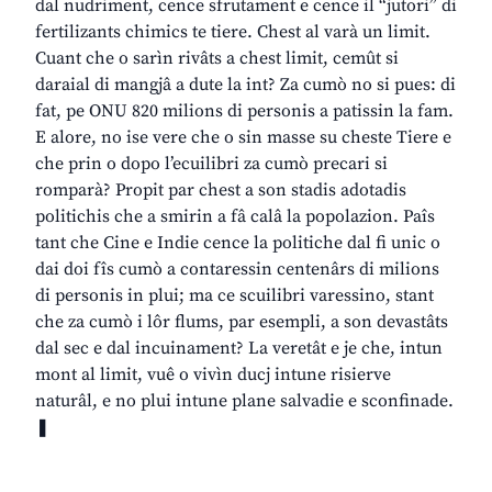
dal nudriment, cence sfrutament e cence il “jutori” di
fertilizants chimics te tiere. Chest al varà un limit.
Cuant che o sarìn rivâts a chest limit, cemût si
daraial di mangjâ a dute la int? Za cumò no si pues: di
fat, pe ONU 820 milions di personis a patissin la fam.
E alore, no ise vere che o sin masse su cheste Tiere e
che prin o dopo l’ecuilibri za cumò precari si
romparà? Propit par chest a son stadis adotadis
politichis che a smirin a fâ calâ la popolazion. Paîs
tant che Cine e Indie cence la politiche dal fi unic o
dai doi fîs cumò a contaressin centenârs di milions
di personis in plui; ma ce scuilibri varessino, stant
che za cumò i lôr flums, par esempli, a son devastâts
dal sec e dal incuinament? La veretât e je che, intun
mont al limit, vuê o vivìn ducj intune risierve
naturâl, e no plui intune plane salvadie e sconfinade.
❚