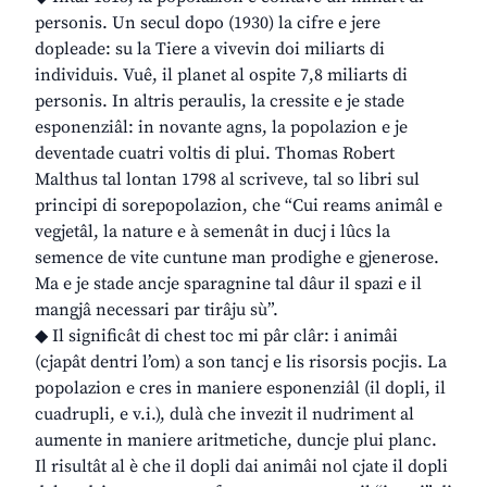
personis. Un secul dopo (1930) la cifre e jere
dopleade: su la Tiere a vivevin doi miliarts di
individuis. Vuê, il planet al ospite 7,8 miliarts di
personis. In altris peraulis, la cressite e je stade
esponenziâl: in novante agns, la popolazion e je
deventade cuatri voltis di plui. Thomas Robert
Malthus tal lontan 1798 al scriveve, tal so libri sul
principi di sorepopolazion, che “Cui reams animâl e
vegjetâl, la nature e à semenât in ducj i lûcs la
semence de vite cuntune man prodighe e gjenerose.
Ma e je stade ancje sparagnine tal dâur il spazi e il
mangjâ necessari par tirâju sù”.
◆ Il significât di chest toc mi pâr clâr: i animâi
(cjapât dentri l’om) a son tancj e lis risorsis pocjis. La
popolazion e cres in maniere esponenziâl (il dopli, il
cuadrupli, e v.i.), dulà che invezit il nudriment al
aumente in maniere aritmetiche, duncje plui planc.
Il risultât al è che il dopli dai animâi nol cjate il dopli