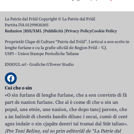
La Patrie dal Friûl Copyright © La Patrie dal Friûl
Partita IVA 01299830305
Redazion
RSS/XML
Pubblicità
Privacy Policy
Cookie Policy
Proprietât Clape di Culture “Patrie dal Friûl”. I articui a son scrits in
lenghe furlane e cu la grafie uficiâl de Regjon Friûl – V.J.
USPI – Union Stampe Periodiche Taliane
ENSOUL srl
-
Grafiche GTower Studio
Cui che o sin
«O sin furlans di lenghe furlane, che a son convints di fâ
part de nazion furlane. Che al è come dî che o sin un
popul, une etnie, une nazion, che dopo tancj parons, che
a àn balinât di chestis bandis dilunc i secui, cumò di cent
agns indaûr o sin cjapâts dentri tal tramai dal Stât talian».
(Pre Toni Beline, sul so prin editoriâl de “La Patrie dal