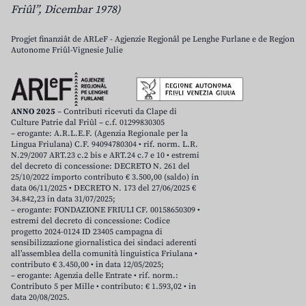
Friûl”, Dicembar 1978)
Progjet finanziât de ARLeF - Agjenzie Regjonâl pe Lenghe Furlane e de Regjon
Autonome Friûl-Vignesie Julie
ANNO 2025
– Contributi ricevuti da Clape di
Culture Patrie dal Friûl – c.f. 01299830305
– erogante: A.R.L.E.F. (Agenzia Regionale per la
Lingua Friulana) C.F. 94094780304 • rif. norm. L.R.
N.29/2007 ART.23 c.2 bis e ART.24 c.7 e 10 • estremi
del decreto di concessione: DECRETO N. 261 del
25/10/2022 importo contributo € 3.500,00 (saldo) in
data 06/11/2025 • DECRETO N. 173 del 27/06/2025 €
34.842,23 in data 31/07/2025;
– erogante: FONDAZIONE FRIULI CF. 00158650309 •
estremi del decreto di concessione: Codice
progetto 2024-0124 ID 23405 campagna di
sensibilizzazione giornalistica dei sindaci aderenti
all’assemblea della comunità linguistica Friulana •
contributo € 3.450,00 • in data 12/05/2025;
– erogante: Agenzia delle Entrate • rif. norm.:
Contributo 5 per Mille • contributo: € 1.593,02 • in
data 20/08/2025.