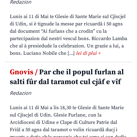
Redazion
Lunis ai 11 di Mai te Glesie di Sante Marie sul Cjiscjel
di Udin, si è tignude la messe par ricuardâ i 50 agns
dal document “Ai furlans che a crodin” cu la
partecipazion dal nestri vescul bons. Riccardo Lamba
che al à presiedude la celebrazion. Un grazie a lui, a
bons. Luciano Nobile che […]
lei di plui +
Gnovis /
Par che il popul furlan al
salti fûr dal taramot cul cjâf e vîf
Redazion
Lunis ai 11 di Mai a lis 18,30 te Glesie di Sante Marie
sul Cjiscjel di Udin. Glesie Furlane, cun la
Arcidiocesi di Udine e Clape di Culture Patrie dal
Friûl a 50 agns dal taramot o volìn ricuardâ ducj i