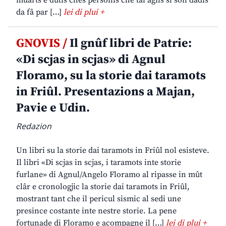
muarts e dutis chês personis che tai agns si son dadis
da fâ par […]
lei di plui +
GNOVIS /
Il gnûf libri de Patrie:
«Di scjas in scjas» di Agnul
Floramo, su la storie dai taramots
in Friûl. Presentazions a Majan,
Pavie e Udin.
Redazion
Un libri su la storie dai taramots in Friûl nol esisteve.
Il libri «Di scjas in scjas, i taramots inte storie
furlane» di Agnul/Angelo Floramo al ripasse in mût
clâr e cronologjic la storie dai taramots in Friûl,
mostrant tant che il pericul sismic al sedi une
presince costante inte nestre storie. La pene
fortunade di Floramo e acompagne il […]
lei di plui +