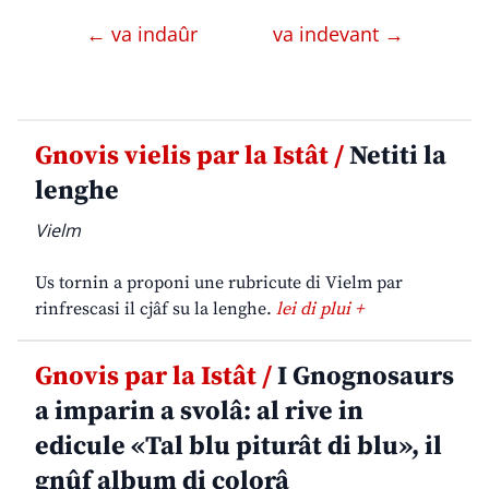
← va indaûr
va indevant →
Gnovis vielis par la Istât /
Netiti la
lenghe
Vielm
Us tornin a proponi une rubricute di Vielm par
rinfrescasi il cjâf su la lenghe.
lei di plui +
Gnovis par la Istât /
I Gnognosaurs
a imparin a svolâ: al rive in
edicule «Tal blu piturât di blu», il
gnûf album di colorâ