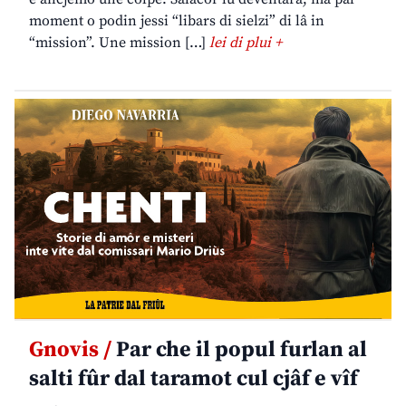
moment o podin jessi “libars di sielzi” di lâ in
“mission”. Une mission […]
lei di plui +
Gnovis /
Par che il popul furlan al
salti fûr dal taramot cul cjâf e vîf