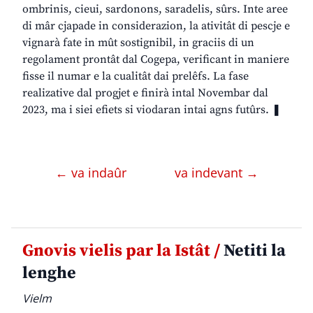
ombrinis, cieui, sardonons, saradelis, sûrs. Inte aree
di mâr cjapade in considerazion, la ativitât di pescje e
vignarà fate in mût sostignibil, in graciis di un
regolament prontât dal Cogepa, verificant in maniere
fisse il numar e la cualitât dai prelêfs. La fase
realizative dal progjet e finirà intal Novembar dal
2023, ma i siei efiets si viodaran intai agns futûrs. ❚
← va indaûr
va indevant →
Gnovis vielis par la Istât /
Netiti la
lenghe
Vielm