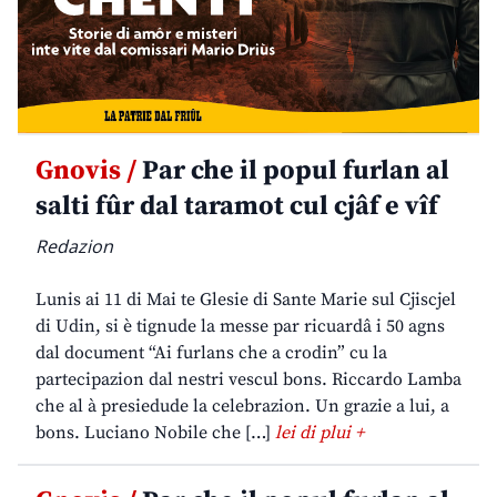
Gnovis /
Par che il popul furlan al
salti fûr dal taramot cul cjâf e vîf
Redazion
Lunis ai 11 di Mai te Glesie di Sante Marie sul Cjiscjel
di Udin, si è tignude la messe par ricuardâ i 50 agns
dal document “Ai furlans che a crodin” cu la
partecipazion dal nestri vescul bons. Riccardo Lamba
che al à presiedude la celebrazion. Un grazie a lui, a
bons. Luciano Nobile che […]
lei di plui +