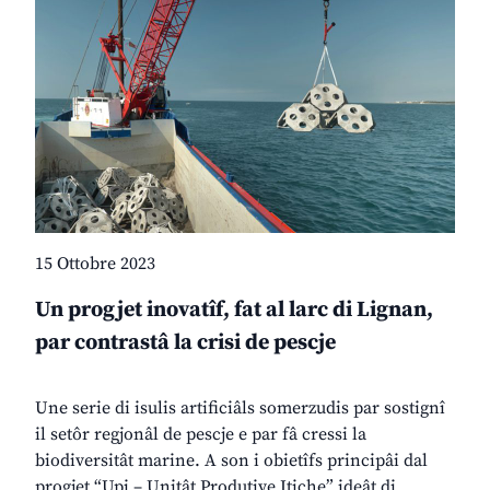
15 Ottobre 2023
Un progjet inovatîf, fat al larc di Lignan,
par contrastâ la crisi de pescje
Une serie di isulis artificiâls somerzudis par sostignî
il setôr regjonâl de pescje e par fâ cressi la
biodiversitât marine. A son i obietîfs principâi dal
progjet “Upi – Unitât Produtive Itiche” ideât di