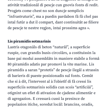
ativitât tradizionâl di pescje cun gnovis fonts di redit.
Progjets come chest no son duncje semplicis
“infrastruturis”, ma a puedin pardabon fâ fâ chel pas
intal futûr a dut il compart, dant continuitât ae filiere
de pescje te nestre regjon, intai prossims agns ».
Lis piramidis sotmarinis
Lastris otagonâls di beton “naturâl”, a superficie
ruspie, cun grandis busis circolârs, a costituissin la
base pai modui assemblâts in maniere stabile a formâ
80 piramidis adatis par promovi la vite marine. Lis
piramidis a saran “protetis” de pescje ilegâl a strassin
di barieris di pueste posizionadis sul fonts. Cemût
che si à dit, l’intervent al à l’obietîf di fâ cressi lis
superficiis sotmarinis solidis cun scois “artificiâi”,
otignint un efiet di ativazion de cjadene alimentâr e
di agregazion. E cressarà cussì la presince de
popolazion itiche, soredut locâl: brancins, oradis,