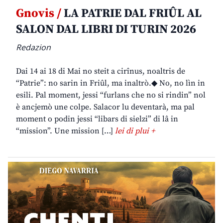
Gnovis /
LA PATRIE DAL FRIÛL AL
SALON DAL LIBRI DI TURIN 2026
Redazion
Dai 14 ai 18 di Mai no steit a cirînus, noaltris de
“Patrie”: no sarin in Friûl, ma inaltrò.◆ No, no lìn in
esili. Pal moment, jessi “furlans che no si rindin” nol
è ancjemò une colpe. Salacor lu deventarà, ma pal
moment o podin jessi “libars di sielzi” di lâ in
“mission”. Une mission […]
lei di plui +