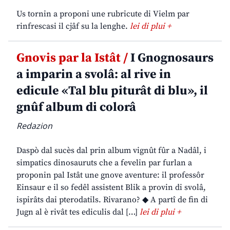
Us tornin a proponi une rubricute di Vielm par
rinfrescasi il cjâf su la lenghe.
lei di plui +
Gnovis par la Istât /
I Gnognosaurs
a imparin a svolâ: al rive in
edicule «Tal blu piturât di blu», il
gnûf album di colorâ
Redazion
Daspò dal sucès dal prin album vignût fûr a Nadâl, i
simpatics dinosauruts che a fevelin par furlan a
proponin pal Istât une gnove aventure: il professôr
Einsaur e il so fedêl assistent Blik a provin di svolâ,
ispirâts dai pterodatils. Rivarano? ◆ A partî de fin di
Jugn al è rivât tes ediculis dal […]
lei di plui +