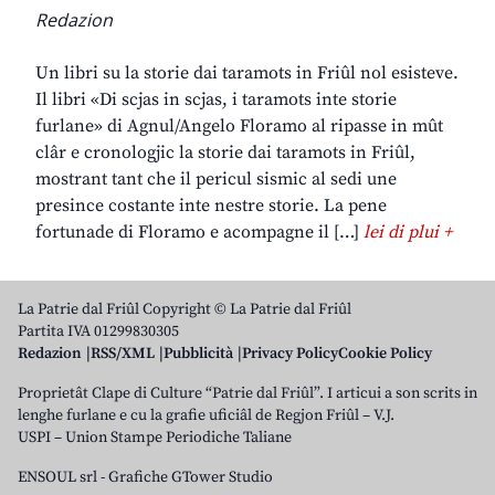
Redazion
Un libri su la storie dai taramots in Friûl nol esisteve.
Il libri «Di scjas in scjas, i taramots inte storie
furlane» di Agnul/Angelo Floramo al ripasse in mût
clâr e cronologjic la storie dai taramots in Friûl,
mostrant tant che il pericul sismic al sedi une
presince costante inte nestre storie. La pene
fortunade di Floramo e acompagne il […]
lei di plui +
La Patrie dal Friûl Copyright © La Patrie dal Friûl
Partita IVA 01299830305
Redazion
RSS/XML
Pubblicità
Privacy Policy
Cookie Policy
Proprietât Clape di Culture “Patrie dal Friûl”. I articui a son scrits in
lenghe furlane e cu la grafie uficiâl de Regjon Friûl – V.J.
USPI – Union Stampe Periodiche Taliane
ENSOUL srl
-
Grafiche GTower Studio