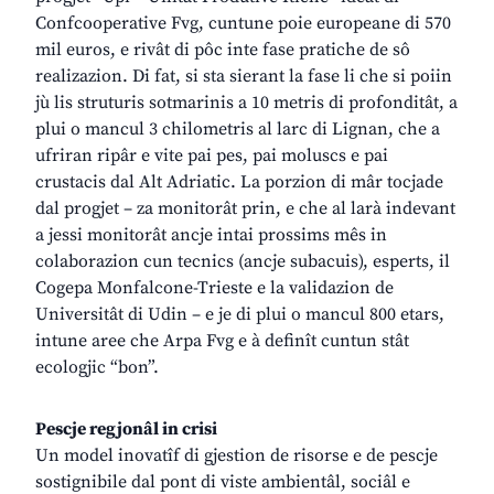
Confcooperative Fvg, cuntune poie europeane di 570
mil euros, e rivât di pôc inte fase pratiche de sô
realizazion. Di fat, si sta sierant la fase li che si poiin
jù lis struturis sotmarinis a 10 metris di profonditât, a
plui o mancul 3 chilometris al larc di Lignan, che a
ufriran ripâr e vite pai pes, pai moluscs e pai
crustacis dal Alt Adriatic. La porzion di mâr tocjade
dal progjet – za monitorât prin, e che al larà indevant
a jessi monitorât ancje intai prossims mês in
colaborazion cun tecnics (ancje subacuis), esperts, il
Cogepa Monfalcone-Trieste e la validazion de
Universitât di Udin – e je di plui o mancul 800 etars,
intune aree che Arpa Fvg e à definît cuntun stât
ecologjic “bon”.
Pescje regjonâl in crisi
Un model inovatîf di gjestion de risorse e de pescje
sostignibile dal pont di viste ambientâl, sociâl e