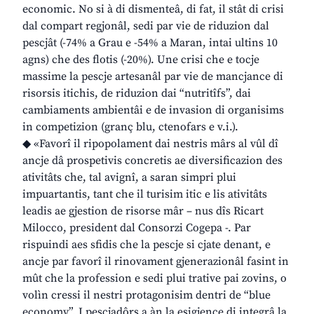
economic. No si à di dismenteâ, di fat, il stât di crisi
dal compart regjonâl, sedi par vie de riduzion dal
pescjât (-74% a Grau e -54% a Maran, intai ultins 10
agns) che des flotis (-20%). Une crisi che e tocje
massime la pescje artesanâl par vie de mancjance di
risorsis itichis, de riduzion dai “nutritîfs”, dai
cambiaments ambientâi e de invasion di organisims
in competizion (granç blu, ctenofars e v.i.).
◆ «Favorî il ripopolament dai nestris mârs al vûl dî
ancje dâ prospetivis concretis ae diversificazion des
ativitâts che, tal avignî, a saran simpri plui
impuartantis, tant che il turisim itic e lis ativitâts
leadis ae gjestion de risorse mâr – nus dîs Ricart
Milocco, president dal Consorzi Cogepa -. Par
rispuindi aes sfidis che la pescje si cjate denant, e
ancje par favorî il rinovament gjenerazionâl fasint in
mût che la profession e sedi plui trative pai zovins, o
volìn cressi il nestri protagonisim dentri de “blue
economy”. I pescjadôrs a àn la esigjence di integrâ la