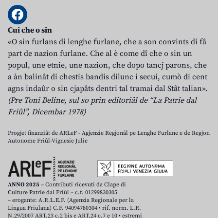
Cui che o sin
«O sin furlans di lenghe furlane, che a son convints di fâ
part de nazion furlane. Che al è come dî che o sin un
popul, une etnie, une nazion, che dopo tancj parons, che
a àn balinât di chestis bandis dilunc i secui, cumò di cent
agns indaûr o sin cjapâts dentri tal tramai dal Stât talian».
(Pre Toni Beline, sul so prin editoriâl de “La Patrie dal
Friûl”, Dicembar 1978)
Progjet finanziât de ARLeF - Agjenzie Regjonâl pe Lenghe Furlane e de Regjon
Autonome Friûl-Vignesie Julie
ANNO 2025
– Contributi ricevuti da Clape di
Culture Patrie dal Friûl – c.f. 01299830305
– erogante: A.R.L.E.F. (Agenzia Regionale per la
Lingua Friulana) C.F. 94094780304 • rif. norm. L.R.
N.29/2007 ART.23 c.2 bis e ART.24 c.7 e 10 • estremi