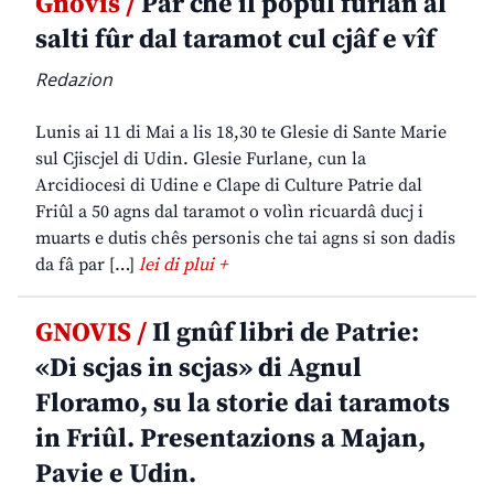
Gnovis /
Par che il popul furlan al
salti fûr dal taramot cul cjâf e vîf
Redazion
Lunis ai 11 di Mai a lis 18,30 te Glesie di Sante Marie
sul Cjiscjel di Udin. Glesie Furlane, cun la
Arcidiocesi di Udine e Clape di Culture Patrie dal
Friûl a 50 agns dal taramot o volìn ricuardâ ducj i
muarts e dutis chês personis che tai agns si son dadis
da fâ par […]
lei di plui +
GNOVIS /
Il gnûf libri de Patrie:
«Di scjas in scjas» di Agnul
Floramo, su la storie dai taramots
in Friûl. Presentazions a Majan,
Pavie e Udin.