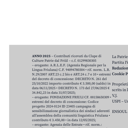
ANNO 2025
– Contributi ricevuti da Clape di
La Patrie
Culture Patrie dal Friûl – c.f. 01299830305
Partita 
– erogante: A.R.L.E.F. (Agenzia Regionale per la
Redazio
Lingua Friulana) C.F. 94094780304 • rif. norm. L.R.
Cookie P
N.29/2007 ART.23 c.2 bis e ART.24 c.7 e 10 • estremi
del decreto di concessione: DECRETO N. 261 del
25/10/2022 importo contributo € 3.500,00 (saldo) in
Proprietâ
data 06/11/2025 • DECRETO N. 173 del 27/06/2025 €
scrits in
34.842,23 in data 31/07/2025;
V.J.
– erogante: FONDAZIONE FRIULI CF. 00158650309 •
USPI – U
estremi del decreto di concessione: Codice
progetto 2024-0124 ID 23405 campagna di
sensibilizzazione giornalistica dei sindaci aderenti
ENSOUL 
all’assemblea della comunità linguistica Friulana •
contributo € 3.450,00 • in data 12/05/2025;
– erogante: Agenzia delle Entrate • rif. norm.: