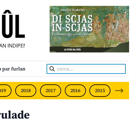
 INDIPENDENT • INDEPENDENT FRIULIAN MONTHLY • NEODV
Cerca:
 par furlan
019
2018
2017
2016
2015
2014
rulade