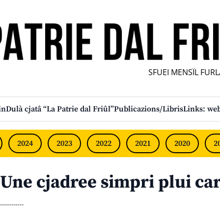
SFUEI MENSÎL FURLAN
in
Dulà cjatâ “La Patrie dal Friûl”
Publicazions/Libris
Links: web
2024
2023
2022
2021
2020
2
Une cjadree simpri plui ca
............