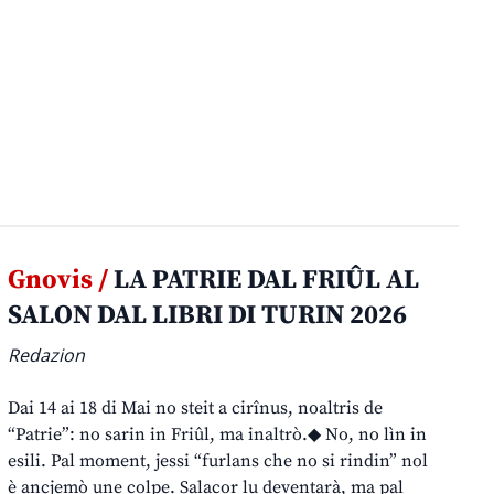
Gnovis /
LA PATRIE DAL FRIÛL AL
SALON DAL LIBRI DI TURIN 2026
Redazion
Dai 14 ai 18 di Mai no steit a cirînus, noaltris de
“Patrie”: no sarin in Friûl, ma inaltrò.◆ No, no lìn in
esili. Pal moment, jessi “furlans che no si rindin” nol
è ancjemò une colpe. Salacor lu deventarà, ma pal