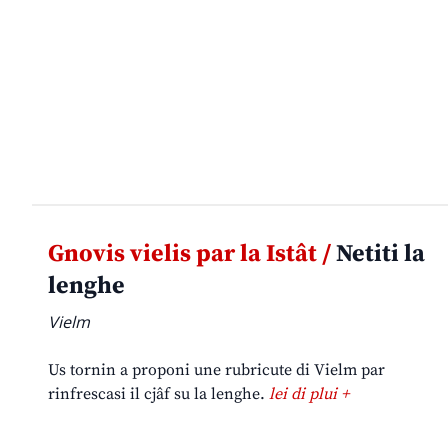
Gnovis vielis par la Istât /
Netiti la
lenghe
Vielm
Us tornin a proponi une rubricute di Vielm par
rinfrescasi il cjâf su la lenghe.
lei di plui +