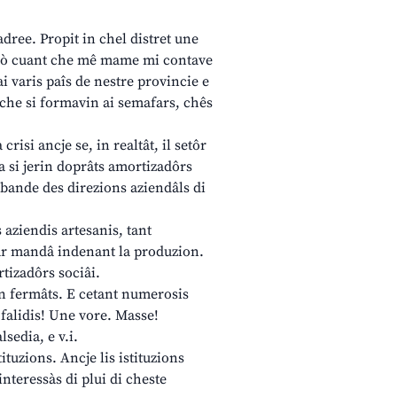
adree. Propit in chel distret une
cjemò cuant che mê mame mi contave
ai varis paîs de nestre provincie e
s che si formavin ai semafars, chês
risi ancje se, in realtât, il setôr
za si jerin doprâts amortizadôrs
 bande des direzions aziendâls di
 aziendis artesanis, tant
par mandâ indenant la produzion.
rtizadôrs sociâi.
son fermâts. E cetant numerosis
n falidis! Une vore. Masse!
sedia, e v.i.
ituzions. Ancje lis istituzions
interessàs di plui di cheste