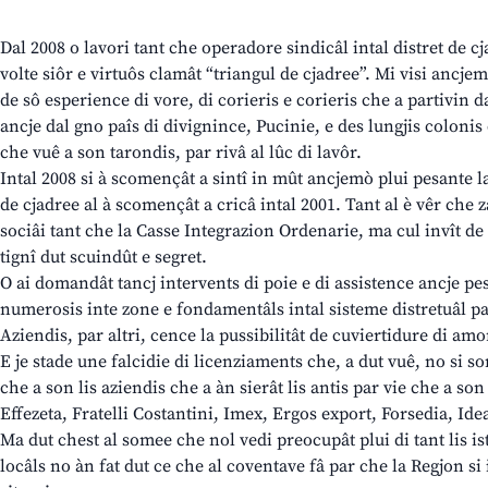
Dal 2008 o lavori tant che operadore sindicâl intal distret de cj
volte siôr e virtuôs clamât “triangul de cjadree”. Mi visi an
de sô esperience di vore, di corieris e corieris che a partivin d
ancje dal gno paîs di divignince, Pucinie, e des lungjis coloni
che vuê a son tarondis, par rivâ al lûc di lavôr.
Intal 2008 si à scomençât a sintî in mût ancjemò plui pesante la c
de cjadree al à scomençât a cricâ intal 2001. Tant al è vêr che 
sociâi tant che la Casse Integrazion Ordenarie, ma cul invît de
tignî dut scuindût e segret.
O ai domandât tancj intervents di poie e di assistence ancje pes
numerosis inte zone e fondamentâls intal sisteme distretuâl 
Aziendis, par altri, cence la pussibilitât de cuviertidure di amo
E je stade une falcidie di licenziaments che, a dut vuê, no si 
che a son lis aziendis che a àn sierât lis antis par vie che a so
Effezeta, Fratelli Costantini, Imex, Ergos export, Forsedia, Ideal
Ma dut chest al somee che nol vedi preocupât plui di tant lis ist
locâls no àn fat dut ce che al coventave fâ par che la Regjon si 