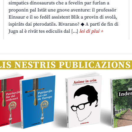
simpatics dinosauruts che a fevelin par furlan a
proponin pal Istât une gnove aventure: il professôr
Einsaur e il so fedêl assistent Blik a provin di svolâ,
ispirâts dai pterodatils. Rivarano? ◆ A partî de fin di
Jugn al è rivât tes ediculis dal […]
lei di plui +