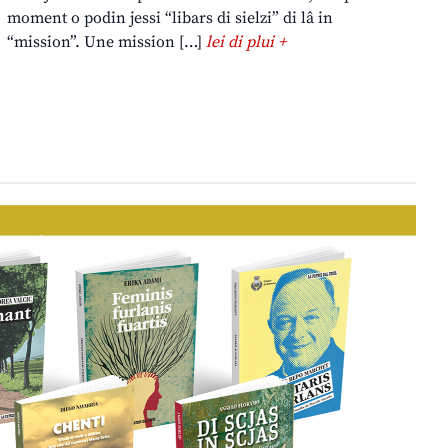
moment o podin jessi “libars di sielzi” di lâ in
“mission”. Une mission […]
lei di plui +