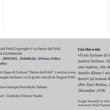
 dal Friûl Copyright © La Patrie dal Friûl
Cui che o sin
IVA 01299830305
«O sin furlans di 
n
RSS/XML
Pubblicità
Privacy Policy
nazion furlane. Ch
olicy
une nazion, che do
t Clape di Culture “Patrie dal Friûl”. I articui a son
bandis dilunc i se
 lenghe furlane e cu la grafie uficiâl de Regjon Friûl –
dentri tal tramai d
(Pre Toni Beline, s
nion Stampe Periodiche Taliane
Dicembar 1978)
srl
-
Grafiche GTower Studio
Progjet finanziât de AR
Autonome Friûl-Vignesie