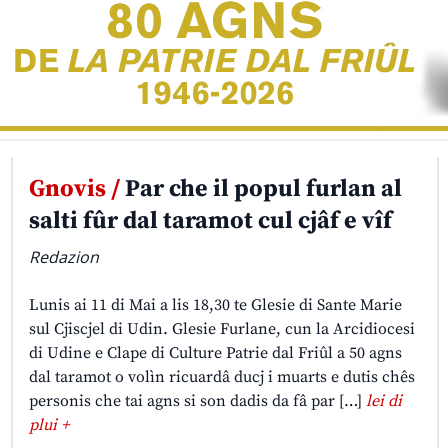
Gnovis /
Par che il popul furlan al
salti fûr dal taramot cul cjâf e vîf
Redazion
Lunis ai 11 di Mai a lis 18,30 te Glesie di Sante Marie
sul Cjiscjel di Udin. Glesie Furlane, cun la Arcidiocesi
di Udine e Clape di Culture Patrie dal Friûl a 50 agns
dal taramot o volìn ricuardâ ducj i muarts e dutis chês
personis che tai agns si son dadis da fâ par […]
lei di
plui +