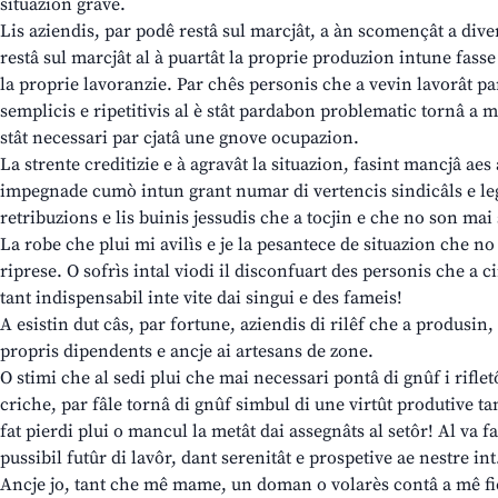
situazion grave.
Lis aziendis, par podê restâ sul marcjât, a àn scomençât a divers
restâ sul marcjât al à puartât la proprie produzion intune fasse 
la proprie lavoranzie. Par chês personis che a vevin lavorât p
semplicis e ripetitivis al è stât pardabon problematic tornâ a me
stât necessari par cjatâ une gnove ocupazion.
La strente creditizie e à agravât la situazion, fasint mancjâ aes a
impegnade cumò intun grant numar di vertencis sindicâls e leg
retribuzions e lis buinis jessudis che a tocjin e che no son mai 
La robe che plui mi avilìs e je la pesantece de situazion che no
riprese. O sofrìs intal viodi il disconfuart des personis che a c
tant indispensabil inte vite dai singui e des fameis!
A esistin dut câs, par fortune, aziendis di rilêf che a produsin, 
propris dipendents e ancje ai artesans de zone.
O stimi che al sedi plui che mai necessari pontâ di gnûf i rifle
criche, par fâle tornâ di gnûf simbul di une virtût produtive tan
fat pierdi plui o mancul la metât dai assegnâts al setôr! Al va fa
pussibil futûr di lavôr, dant serenitât e prospetive ae nestre int
Ancje jo, tant che mê mame, un doman o volarès contâ a mê fie 