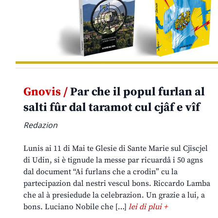
Gnovis /
Par che il popul furlan al
salti fûr dal taramot cul cjâf e vîf
Redazion
Lunis ai 11 di Mai te Glesie di Sante Marie sul Cjiscjel
di Udin, si è tignude la messe par ricuardâ i 50 agns
dal document “Ai furlans che a crodin” cu la
partecipazion dal nestri vescul bons. Riccardo Lamba
che al à presiedude la celebrazion. Un grazie a lui, a
bons. Luciano Nobile che […]
lei di plui +