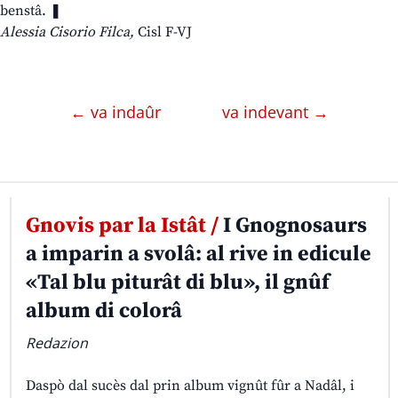
benstâ. ❚
Alessia Cisorio Filca,
Cisl F-VJ
← va indaûr
va indevant →
Gnovis par la Istât /
I Gnognosaurs
a imparin a svolâ: al rive in edicule
«Tal blu piturât di blu», il gnûf
album di colorâ
Redazion
Daspò dal sucès dal prin album vignût fûr a Nadâl, i