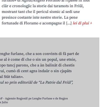
furlane» di Agnul/Angelo Floramo al ripasse in mût
clâr e cronologjic la storie dai taramots in Friûl,
mostrant tant che il pericul sismic al sedi une
presince costante inte nestre storie. La pene
fortunade di Floramo e acompagne il […]
lei di plui +
lenghe furlane, che a son convints di fâ part de
e al è come dî che o sin un popul, une etnie,
po tancj parons, che a àn balinât di chestis
cui, cumò di cent agns indaûr o sin cjapâts
al Stât talian».
ul so prin editoriâl de “La Patrie dal Friûl”,
LeF - Agjenzie Regjonâl pe Lenghe Furlane e de Regjon
 Julie