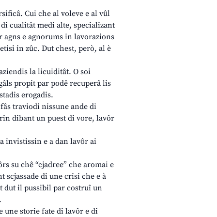
ificâ. Cui che al voleve e al vûl
di cualitât medi alte, specializant
ar agns e agnorums in lavorazions
tisi in zûc. Dut chest, però, al è
ziendis la licuiditât. O soi
âls propit par podê recuperâ lis
stadis erogadis.
 fâs traviodi nissune ande di
irin dibant un puest di vore, lavôr
a invistissin e a dan lavôr ai
tôrs su chê “cjadree” che aromai e
t scjassade di une crisi che e à
t dut il pussibil par costruî un
.
une storie fate di lavôr e di