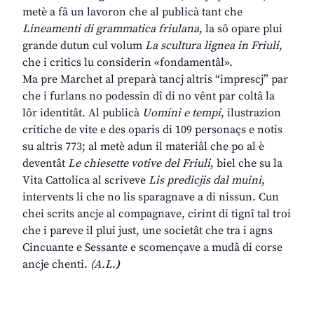
metè a fâ un lavoron che al publicà tant che
Lineamenti
di
grammatica
friulana
, la sô opare plui
grande dutun cul volum
La
scultura
lignea
in
Friuli
,
che i critics lu considerin «fondamentâl».
Ma pre Marchet al preparà tancj altris “imprescj” par
che i furlans no podessin dî di no vênt par coltâ la
lôr identitât. Al publicà
Uomini
e
tempi
, ilustrazion
critiche de vite e des oparis di 109 personaçs e notis
su altris 773; al metè adun il materiâl che po al è
deventât
Le
chiesette
votive
del
Friuli
, biel che su la
Vita Cattolica al scriveve
Lis
predicjis
dal
muini
,
intervents li che no lis sparagnave a di nissun. Cun
chei scrits ancje al compagnave, cirint di tignî tal troi
che i pareve il plui just, une societât che tra i agns
Cincuante e Sessante e scomençave a mudâ di corse
ancje chenti.
(A.L.
)