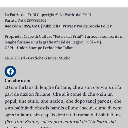
La Patrie dal Friûl Copyright © La Patrie dal Friûl
Partita IVA 01299830305
Redazion
RSS/XML
Pubblicità
Privacy Policy
Cookie Policy
Proprietât Clape di Culture “Patrie dal Friûl”. I articui a son scrits in
lenghe furlane e cu la grafie uficiâl de Regjon Friûl – V.J.
USPI – Union Stampe Periodiche Taliane
ENSOUL srl
-
Grafiche GTower Studio
Cui che o sin
«O sin furlans di lenghe furlane, che a son convints di fâ
part de nazion furlane. Che al è come dî che o sin un
popul, une etnie, une nazion, che dopo tancj parons, che
a àn balinât di chestis bandis dilunc i secui, cumò di cent
agns indaûr o sin cjapâts dentri tal tramai dal Stât talian».
(Pre Toni Beline, sul so prin editoriâl de “La Patrie dal