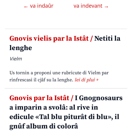
← va indaûr
va indevant →
Gnovis vielis par la Istât /
Netiti la
lenghe
Vielm
Us tornin a proponi une rubricute di Vielm par
rinfrescasi il cjâf su la lenghe.
lei di plui +
Gnovis par la Istât /
I Gnognosaurs
a imparin a svolâ: al rive in
edicule «Tal blu piturât di blu», il
gnûf album di colorâ