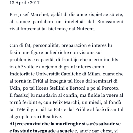
13 Aprile 2017
Pre Josef Marchet, cjalât di distance rispiet ae sô ete,
al somee pardabon un inteletuâl dal Rinassiment
rivât fintremai tal biel mieç dal Nûfcent.
Cun di fat, personalitât, preparazion e interès lu
fasin une figure poliedriche cun visions sui
problemis e capacitât di frontâju che a jerin inedits
in chê volte e ancjemò di grant interès cumò.
Indotorât te Universitât Catoliche di Milan, cuant che
al tornà in Friûl al insegnà tal liceu dal seminari di
Udin, po tai liceus Stellini e Bertoni e po al Percoto.
Il fassiscj lu mandarin al confin, ma finide la vuere al
tornà ferbint e, cun Felix Marchi, un miedi, al fondà
tal 1946 il gjornâl La Patrie dal Friûl e al fasè di santul
al grup leterari Risultive.
Al
jere
convint
che
la
marilenghe
si
sarès
salvade
se
e fos stade
insegnade
a
scuele
e, ancje par chest, si