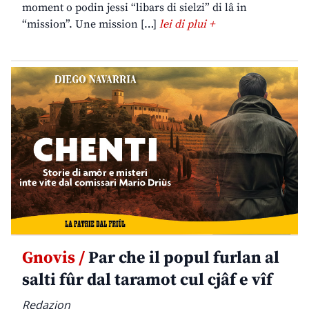
moment o podin jessi “libars di sielzi” di lâ in
“mission”. Une mission […]
lei di plui +
Gnovis /
Par che il popul furlan al
salti fûr dal taramot cul cjâf e vîf
Redazion