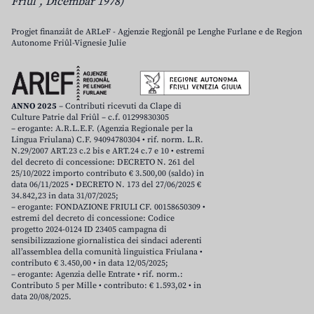
Friûl”, Dicembar 1978)
Progjet finanziât de ARLeF - Agjenzie Regjonâl pe Lenghe Furlane e de Regjon
Autonome Friûl-Vignesie Julie
ANNO 2025
– Contributi ricevuti da Clape di
Culture Patrie dal Friûl – c.f. 01299830305
– erogante: A.R.L.E.F. (Agenzia Regionale per la
Lingua Friulana) C.F. 94094780304 • rif. norm. L.R.
N.29/2007 ART.23 c.2 bis e ART.24 c.7 e 10 • estremi
del decreto di concessione: DECRETO N. 261 del
25/10/2022 importo contributo € 3.500,00 (saldo) in
data 06/11/2025 • DECRETO N. 173 del 27/06/2025 €
34.842,23 in data 31/07/2025;
– erogante: FONDAZIONE FRIULI CF. 00158650309 •
estremi del decreto di concessione: Codice
progetto 2024-0124 ID 23405 campagna di
sensibilizzazione giornalistica dei sindaci aderenti
all’assemblea della comunità linguistica Friulana •
contributo € 3.450,00 • in data 12/05/2025;
– erogante: Agenzia delle Entrate • rif. norm.:
Contributo 5 per Mille • contributo: € 1.593,02 • in
data 20/08/2025.