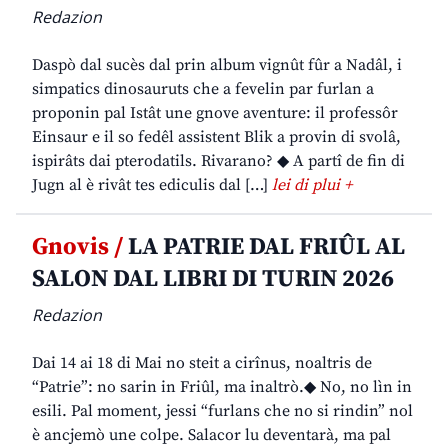
Redazion
Daspò dal sucès dal prin album vignût fûr a Nadâl, i
simpatics dinosauruts che a fevelin par furlan a
proponin pal Istât une gnove aventure: il professôr
Einsaur e il so fedêl assistent Blik a provin di svolâ,
ispirâts dai pterodatils. Rivarano? ◆ A partî de fin di
Jugn al è rivât tes ediculis dal […]
lei di plui +
Gnovis /
LA PATRIE DAL FRIÛL AL
SALON DAL LIBRI DI TURIN 2026
Redazion
Dai 14 ai 18 di Mai no steit a cirînus, noaltris de
“Patrie”: no sarin in Friûl, ma inaltrò.◆ No, no lìn in
esili. Pal moment, jessi “furlans che no si rindin” nol
è ancjemò une colpe. Salacor lu deventarà, ma pal