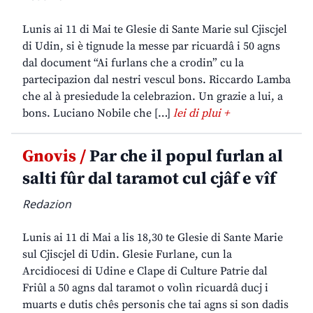
Lunis ai 11 di Mai te Glesie di Sante Marie sul Cjiscjel
di Udin, si è tignude la messe par ricuardâ i 50 agns
dal document “Ai furlans che a crodin” cu la
partecipazion dal nestri vescul bons. Riccardo Lamba
che al à presiedude la celebrazion. Un grazie a lui, a
bons. Luciano Nobile che […]
lei di plui +
Gnovis /
Par che il popul furlan al
salti fûr dal taramot cul cjâf e vîf
Redazion
Lunis ai 11 di Mai a lis 18,30 te Glesie di Sante Marie
sul Cjiscjel di Udin. Glesie Furlane, cun la
Arcidiocesi di Udine e Clape di Culture Patrie dal
Friûl a 50 agns dal taramot o volìn ricuardâ ducj i
muarts e dutis chês personis che tai agns si son dadis