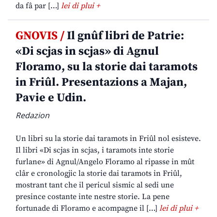
da fâ par […]
lei di plui +
GNOVIS /
Il gnûf libri de Patrie:
«Di scjas in scjas» di Agnul
Floramo, su la storie dai taramots
in Friûl. Presentazions a Majan,
Pavie e Udin.
Redazion
Un libri su la storie dai taramots in Friûl nol esisteve.
Il libri «Di scjas in scjas, i taramots inte storie
furlane» di Agnul/Angelo Floramo al ripasse in mût
clâr e cronologjic la storie dai taramots in Friûl,
mostrant tant che il pericul sismic al sedi une
presince costante inte nestre storie. La pene
fortunade di Floramo e acompagne il […]
lei di plui +