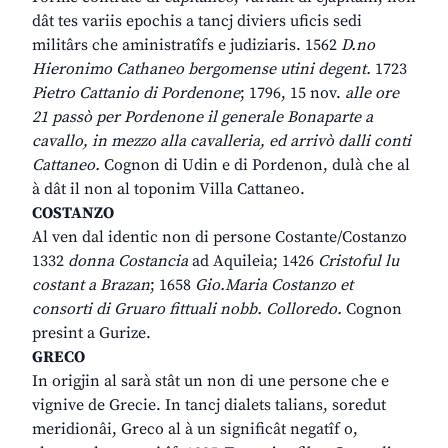
dât tes variis epochis a tancj diviers uficis sedi
militârs che aministratîfs e judiziaris. 1562
D.no
Hieronimo Cathaneo bergomense utini degent.
1723
Pietro Cattanio di Pordenone
; 1796, 15 nov.
alle ore
21 passò per Pordenone il generale Bonaparte a
cavallo, in mezzo alla cavalleria, ed arrivò dalli conti
Cattaneo.
Cognon di Udin e di Pordenon, dulà che al
à dât il non al toponim Villa Cattaneo.
COSTANZO
Al ven dal identic non di persone Costante/Costanzo
1332
donna Costancia
ad Aquileia; 1426
Cristoful lu
costant a Brazan
; 1658
Gio.Maria Costanzo et
consorti di Gruaro fittuali nobb. Colloredo.
Cognon
presint a Gurize.
GRECO
In origjin al sarà stât un non di une persone che e
vignive de Grecie. In tancj dialets talians, soredut
meridionâi, Greco al à un significât negatîf o,