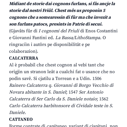
Midiant de storie dai cognons furlans, si fâs ancje la
storie dal nestri Friûl. Chest mês us proponìn 5
cognons che a somearessin di fûr ma che invezit a
son furlans patocs, presints in Patrie di secui.
(Gjavâts fûr di
I cognomi del Friuli
di Enos Costantini
e Giovanni Fantini ed.
La Bassa/LithoStampa
. O
ringraciìn i autôrs pe disponibilitât e pe
colaborazion).
CALCATERRA
Al è probabil che chest cognon al vebi tant che
origjin un stranon leât a cualchi fat o usance che no
podìn savê. Si cjatilu a Torrean e a Udin. 1506
Rainero Calcaterra q. Giovanni di Borgo Vecchio di
Novara abitante in S. Daniel
; 1547
Ser Antonio
Calcaterra di Ser Carlo da S. Daniele notaio
; 1562
Carlo Calcaterra barbitonsore di Cividale teste in S.
Daniele
.
CATTANEO
Forme contrate di
capitaneo
, variant di cjapitani, non