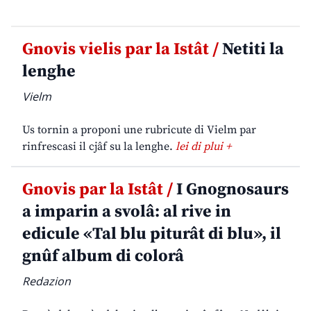
Gnovis vielis par la Istât /
Netiti la
lenghe
Vielm
Us tornin a proponi une rubricute di Vielm par
rinfrescasi il cjâf su la lenghe.
lei di plui +
Gnovis par la Istât /
I Gnognosaurs
a imparin a svolâ: al rive in
edicule «Tal blu piturât di blu», il
gnûf album di colorâ
Redazion