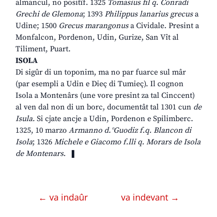
almancul, no positîf. 1325
Tomasius fil q. Conradi
Grechi de Glemona
; 1393
Philippus lanarius grecus
a
Udine; 1500
Grecus marangonus
a Cividale. Presint a
Monfalcon, Pordenon, Udin, Gurize, San Vît al
Tiliment, Puart.
ISOLA
Di sigûr di un toponim, ma no par fuarce sul mâr
(par esempli a Udin e Dieç di Tumieç). Il cognon
Isola a Montenârs (une vore presint za tal Cinccent)
al ven dal non di un borc, documentât tal 1301 cun
de
Isula.
Si cjate ancje a Udin, Pordenon e Spilimberc.
1325, 10 marzo
Armanno d.°Guodiz f.q. Blancon di
Isola
; 1326
Michele e Giacomo f.lli q. Morars de Isola
de Montenars
. ❚
← va indaûr
va indevant →