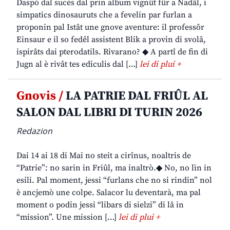
Daspò dal sucès dal prin album vignût fûr a Nadâl, i
simpatics dinosauruts che a fevelin par furlan a
proponin pal Istât une gnove aventure: il professôr
Einsaur e il so fedêl assistent Blik a provin di svolâ,
ispirâts dai pterodatils. Rivarano? ◆ A partî de fin di
Jugn al è rivât tes ediculis dal […]
lei di plui +
Gnovis /
LA PATRIE DAL FRIÛL AL
SALON DAL LIBRI DI TURIN 2026
Redazion
Dai 14 ai 18 di Mai no steit a cirînus, noaltris de
“Patrie”: no sarin in Friûl, ma inaltrò.◆ No, no lìn in
esili. Pal moment, jessi “furlans che no si rindin” nol
è ancjemò une colpe. Salacor lu deventarà, ma pal
moment o podin jessi “libars di sielzi” di lâ in
“mission”. Une mission […]
lei di plui +