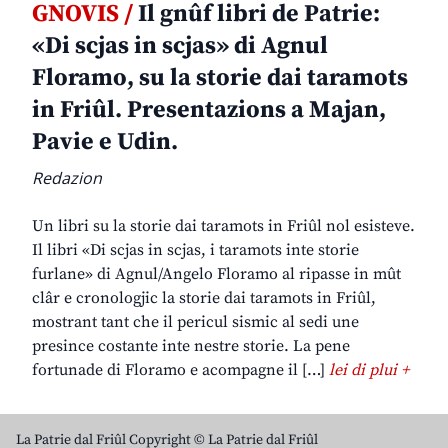
GNOVIS /
Il gnûf libri de Patrie:
«Di scjas in scjas» di Agnul
Floramo, su la storie dai taramots
in Friûl. Presentazions a Majan,
Pavie e Udin.
Redazion
Un libri su la storie dai taramots in Friûl nol esisteve.
Il libri «Di scjas in scjas, i taramots inte storie
furlane» di Agnul/Angelo Floramo al ripasse in mût
clâr e cronologjic la storie dai taramots in Friûl,
mostrant tant che il pericul sismic al sedi une
presince costante inte nestre storie. La pene
fortunade di Floramo e acompagne il […]
lei di plui +
La Patrie dal Friûl Copyright © La Patrie dal Friûl