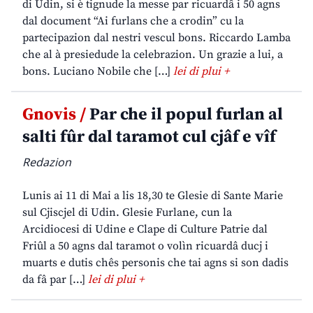
di Udin, si è tignude la messe par ricuardâ i 50 agns
dal document “Ai furlans che a crodin” cu la
partecipazion dal nestri vescul bons. Riccardo Lamba
che al à presiedude la celebrazion. Un grazie a lui, a
bons. Luciano Nobile che […]
lei di plui +
Gnovis /
Par che il popul furlan al
salti fûr dal taramot cul cjâf e vîf
Redazion
Lunis ai 11 di Mai a lis 18,30 te Glesie di Sante Marie
sul Cjiscjel di Udin. Glesie Furlane, cun la
Arcidiocesi di Udine e Clape di Culture Patrie dal
Friûl a 50 agns dal taramot o volìn ricuardâ ducj i
muarts e dutis chês personis che tai agns si son dadis
da fâ par […]
lei di plui +