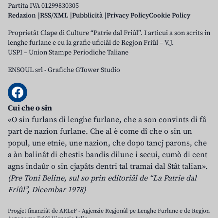
Partita IVA 01299830305
Redazion
RSS/XML
Pubblicità
Privacy Policy
Cookie Policy
Proprietât Clape di Culture “Patrie dal Friûl”. I articui a son scrits in
lenghe furlane e cu la grafie uficiâl de Regjon Friûl – V.J.
USPI – Union Stampe Periodiche Taliane
ENSOUL srl
-
Grafiche GTower Studio
Cui che o sin
«O sin furlans di lenghe furlane, che a son convints di fâ
part de nazion furlane. Che al è come dî che o sin un
popul, une etnie, une nazion, che dopo tancj parons, che
a àn balinât di chestis bandis dilunc i secui, cumò di cent
agns indaûr o sin cjapâts dentri tal tramai dal Stât talian».
(Pre Toni Beline, sul so prin editoriâl de “La Patrie dal
Friûl”, Dicembar 1978)
Progjet finanziât de ARLeF - Agjenzie Regjonâl pe Lenghe Furlane e de Regjon