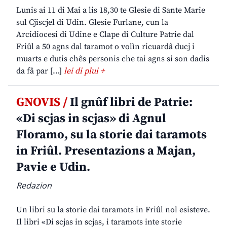
Lunis ai 11 di Mai a lis 18,30 te Glesie di Sante Marie
sul Cjiscjel di Udin. Glesie Furlane, cun la
Arcidiocesi di Udine e Clape di Culture Patrie dal
Friûl a 50 agns dal taramot o volìn ricuardâ ducj i
muarts e dutis chês personis che tai agns si son dadis
da fâ par […]
lei di plui +
GNOVIS /
Il gnûf libri de Patrie:
«Di scjas in scjas» di Agnul
Floramo, su la storie dai taramots
in Friûl. Presentazions a Majan,
Pavie e Udin.
Redazion
Un libri su la storie dai taramots in Friûl nol esisteve.
Il libri «Di scjas in scjas, i taramots inte storie