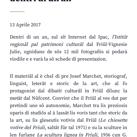
............
13 Aprile 2017
Dentri di un an, sul sît Internet dal Ipac,
l’Istitût
regjonâl
pal
patrimoni
culturâl
dal Friûl-Vignesie
Julie, ognidune de sôs 12 mil fotografiis si podarà
viodile e e varà la sô schede di presentazion.
Il materiâl al è chel di pre Josef Marchet, storiograf,
linguist, leterât e storic de la art, che al fo
protagonist dal dibatit culturâl in Friûl dilunc la
metât dal Nûfcent. Convint che il Friûl al ves dut par
pretindi une sô autonomie, Marchet tra lis preziosis
oparis di studiôs al à lassât lis voris tant che storic da
la art, su lis gleseutis votivis dal Friûl (
Le
chiesette
votive
del
Friuli
, saltât fûr tal 1971) e su la sculture in
len furlane
La
scultura
lignea
in
Friuli
, 1956 cun G.