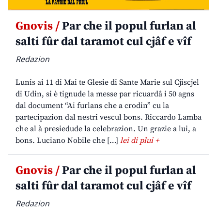
Gnovis /
Par che il popul furlan al
salti fûr dal taramot cul cjâf e vîf
Redazion
Lunis ai 11 di Mai te Glesie di Sante Marie sul Cjiscjel
di Udin, si è tignude la messe par ricuardâ i 50 agns
dal document “Ai furlans che a crodin” cu la
partecipazion dal nestri vescul bons. Riccardo Lamba
che al à presiedude la celebrazion. Un grazie a lui, a
bons. Luciano Nobile che […]
lei di plui +
Gnovis /
Par che il popul furlan al
salti fûr dal taramot cul cjâf e vîf
Redazion