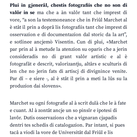
Plui
in
gjenerâl,
chestis
fotografiis
che
no
son
di
valôr
in
se
ma che a àn valôr tant che imprest di
vore, “a son la testemoneance che in Friûl Marchet al
è stât il prin a doprâ lis fotografiis tant che imprest di
osservazion e di documentazion dal storic da la art”,
e sotlinee ancjemò Visentin. Cun di plui, «Marchet
par prin al à metude la atenzion su oparis che a jerin
consideradis no di grant valôr artistic e al è
fotografât e descrit, valorizantju, altârs e sculturis di
len che no jerin fats di artiscj di divignince venite.
Par dî – e siere -, al è stât il prin a meti la lûs su la
produzion dai slovens».
Marchet su ogni fotografie al à scrit dulà che le à fate
e cuant. Al à zontât ancje un so pinsîr e ipotesi di
lavôr. Dutis osservazions che a vignaran cjapadis
dentri tes schedis di catalogazion. Par intant, si pues
tacâ a viodi la vore de Universitât dal Friûl e lis