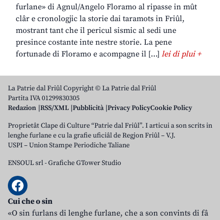
furlane» di Agnul/Angelo Floramo al ripasse in mût
clâr e cronologjic la storie dai taramots in Friûl,
mostrant tant che il pericul sismic al sedi une
presince costante inte nestre storie. La pene
fortunade di Floramo e acompagne il […]
lei di plui +
La Patrie dal Friûl Copyright © La Patrie dal Friûl
Partita IVA 01299830305
Redazion
RSS/XML
Pubblicità
Privacy Policy
Cookie Policy
Proprietât Clape di Culture “Patrie dal Friûl”. I articui a son scrits in
lenghe furlane e cu la grafie uficiâl de Regjon Friûl – V.J.
USPI – Union Stampe Periodiche Taliane
ENSOUL srl
-
Grafiche GTower Studio
Cui che o sin
«O sin furlans di lenghe furlane, che a son convints di fâ