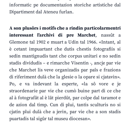
informatic pe documentazion storiche artistiche dal
Dipartiment dal Ateneu furlan.
A
son
plusôrs
i
motîfs
che
a
rindin
particolarmentri
interessant
l’archivi
di
pre
Marchet
, nassût a
Glemone tal 1902 e muart a Udin tal 1966. «Intant, al
è cetant impuartant che dutis chestis fotografiis si
sedin mantignudis tant che corpus unitari e no sedin
stadis dividudis – e rimarche Visentin -, ancje par vie
che Marchet lis veve organizadis par paîs e frazions
di riferiment dulà che la glesie o la opare si cjatavin».
Po, e va indevant la esperte, «la sô vore e je
straordenarie par vie che cumò buine part di ce che
al à fotografât al è lât pierdût, par colpe dal taramot e
de azion dal timp. Cun di plui, tantis sculturis no si
cjatin plui dulà che a jerin, par vie che a son stadis
puartadis tal sigûr tal museu diocesan».