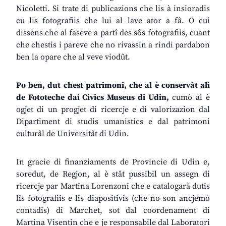
Nicoletti. Si trate di publicazions che lis à insioradis
cu lis fotografiis che lui al lave ator a fâ. O cui
dissens che al faseve a partî des sôs fotografiis, cuant
che chestis i pareve che no rivassin a rindi pardabon
ben la opare che al veve viodût.
Po
ben,
dut
chest
patrimoni,
che
al
è
conservât
alì
de
Fototeche
dai
Civics
Museus
di
Udin,
cumò al è
ogjet di un progjet di ricercje e di valorizazion dal
Dipartiment di studis umanistics e dal patrimoni
culturâl de Universitât di Udin.
In gracie di finanziaments de Provincie di Udin e,
soredut, de Regjon, al è stât pussibil un assegn di
ricercje par Martina Lorenzoni che e catalogarà dutis
lis fotografiis e lis diapositivis (che no son ancjemò
contadis) di Marchet, sot dal coordenament di
Martina Visentin che e je responsabile dal Laboratori