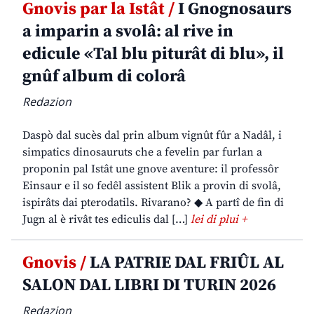
Gnovis par la Istât /
I Gnognosaurs
a imparin a svolâ: al rive in
edicule «Tal blu piturât di blu», il
gnûf album di colorâ
Redazion
Daspò dal sucès dal prin album vignût fûr a Nadâl, i
simpatics dinosauruts che a fevelin par furlan a
proponin pal Istât une gnove aventure: il professôr
Einsaur e il so fedêl assistent Blik a provin di svolâ,
ispirâts dai pterodatils. Rivarano? ◆ A partî de fin di
Jugn al è rivât tes ediculis dal […]
lei di plui +
Gnovis /
LA PATRIE DAL FRIÛL AL
SALON DAL LIBRI DI TURIN 2026
Redazion