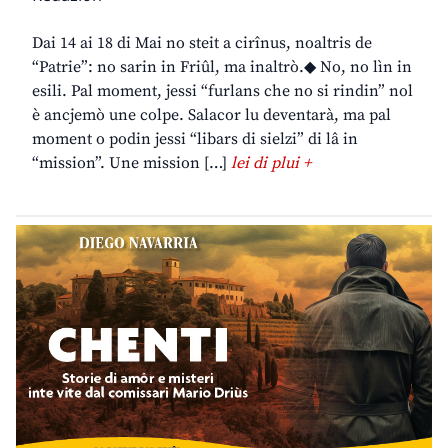
Dai 14 ai 18 di Mai no steit a cirînus, noaltris de
“Patrie”: no sarin in Friûl, ma inaltrò.◆ No, no lìn in
esili. Pal moment, jessi “furlans che no si rindin” nol
è ancjemò une colpe. Salacor lu deventarà, ma pal
moment o podin jessi “libars di sielzi” di lâ in
“mission”. Une mission […]
lei di plui +