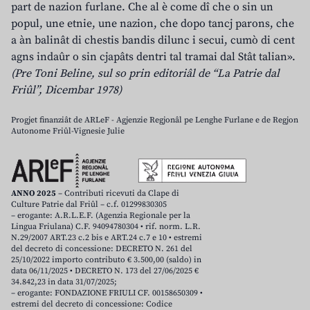
part de nazion furlane. Che al è come dî che o sin un
popul, une etnie, une nazion, che dopo tancj parons, che
a àn balinât di chestis bandis dilunc i secui, cumò di cent
agns indaûr o sin cjapâts dentri tal tramai dal Stât talian».
(Pre Toni Beline, sul so prin editoriâl de “La Patrie dal
Friûl”, Dicembar 1978)
Progjet finanziât de ARLeF - Agjenzie Regjonâl pe Lenghe Furlane e de Regjon
Autonome Friûl-Vignesie Julie
ANNO 2025
– Contributi ricevuti da Clape di
Culture Patrie dal Friûl – c.f. 01299830305
– erogante: A.R.L.E.F. (Agenzia Regionale per la
Lingua Friulana) C.F. 94094780304 • rif. norm. L.R.
N.29/2007 ART.23 c.2 bis e ART.24 c.7 e 10 • estremi
del decreto di concessione: DECRETO N. 261 del
25/10/2022 importo contributo € 3.500,00 (saldo) in
data 06/11/2025 • DECRETO N. 173 del 27/06/2025 €
34.842,23 in data 31/07/2025;
– erogante: FONDAZIONE FRIULI CF. 00158650309 •
estremi del decreto di concessione: Codice