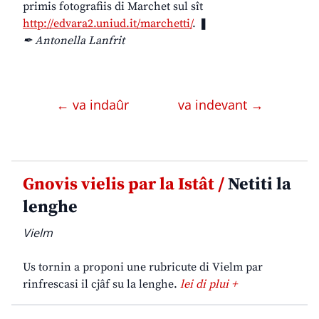
primis fotografiis di Marchet sul sît
http://edvara2.uniud.it/marchetti/
. ❚
✒ Antonella Lanfrit
← va indaûr
va indevant →
Gnovis vielis par la Istât /
Netiti la
lenghe
Vielm
Us tornin a proponi une rubricute di Vielm par
rinfrescasi il cjâf su la lenghe.
lei di plui +