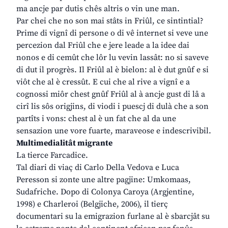
ma ancje par dutis chês altris o vin une man.
Par chei che no son mai stâts in Friûl, ce sintintial?
Prime di vignî di persone o di vê internet si veve une
percezion dal Friûl che e jere leade a la idee dai
nonos e di cemût che lôr lu vevin lassât: no si saveve
di dut il progrès. Il Friûl al è bielon: al è dut gnûf e si
viôt che al è cressût. E cui che al rive a vignî e a
cognossi miôr chest gnûf Friûl al à ancje gust di lâ a
cirî lis sôs origjins, di viodi i puescj di dulà che a son
partîts i vons: chest al è un fat che al da une
sensazion une vore fuarte, maraveose e indescrivibil.
Multimedialitât migrante
La tierce Farcadice.
Tal diari di viaç di Carlo Della Vedova e Luca
Peresson si zonte une altre pagjine: Umkomaas,
Sudafriche. Dopo di Colonya Caroya (Argjentine,
1998) e Charleroi (Belgjiche, 2006), il tierç
documentari su la emigrazion furlane al è sbarcjât su