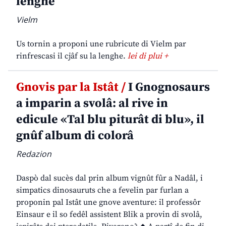
lenghe
Vielm
Us tornin a proponi une rubricute di Vielm par
rinfrescasi il cjâf su la lenghe.
lei di plui +
Gnovis par la Istât /
I Gnognosaurs
a imparin a svolâ: al rive in
edicule «Tal blu piturât di blu», il
gnûf album di colorâ
Redazion
Daspò dal sucès dal prin album vignût fûr a Nadâl, i
simpatics dinosauruts che a fevelin par furlan a
proponin pal Istât une gnove aventure: il professôr
Einsaur e il so fedêl assistent Blik a provin di svolâ,