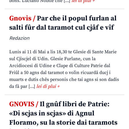
bons. Luciano Nobile che […]
lei di plui +
Gnovis /
Par che il popul furlan al
salti fûr dal taramot cul cjâf e vîf
Redazion
Lunis ai 11 di Mai a lis 18,30 te Glesie di Sante Marie
sul Cjiscjel di Udin. Glesie Furlane, cun la
Arcidiocesi di Udine e Clape di Culture Patrie dal
Friûl a 50 agns dal taramot o volìn ricuardâ ducj i
muarts e dutis chês personis che tai agns si son dadis
da fâ par […]
lei di plui +
GNOVIS /
Il gnûf libri de Patrie:
«Di scjas in scjas» di Agnul
Floramo, su la storie dai taramots