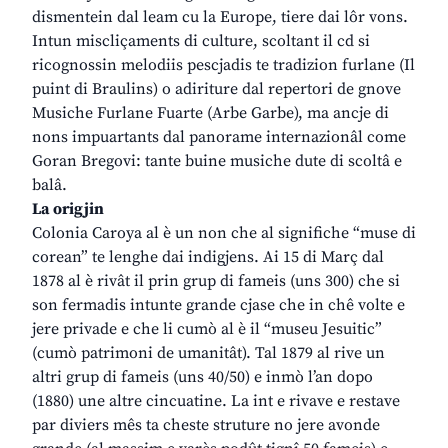
dismentein dal leam cu la Europe, tiere dai lôr vons.
Intun miscliçaments di culture, scoltant il cd si
ricognossin melodiis pescjadis te tradizion furlane (Il
puint di Braulins) o adiriture dal repertori de gnove
Musiche Furlane Fuarte (Arbe Garbe), ma ancje di
nons impuartants dal panorame internazionâl come
Goran Bregovi: tante buine musiche dute di scoltâ e
balâ.
La origjin
Colonia Caroya al è un non che al significhe “muse di
corean” te lenghe dai indigjens. Ai 15 di Març dal
1878 al è rivât il prin grup di fameis (uns 300) che si
son fermadis intunte grande cjase che in chê volte e
jere privade e che li cumò al è il “museu Jesuitic”
(cumò patrimoni de umanitât). Tal 1879 al rive un
altri grup di fameis (uns 40/50) e inmò l’an dopo
(1880) une altre cincuatine. La int e rivave e restave
par diviers mês ta cheste struture no jere avonde