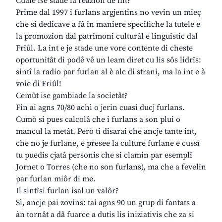
Cuale ise stade la reazion de int?
Prime dal 1997 i furlans argjentins no vevin un mieç
che si dedicave a fâ in maniere specifiche la tutele e
la promozion dal patrimoni culturâl e linguistic dal
Friûl. La int e je stade une vore contente di cheste
oportunitât di podê vê un leam diret cu lis sôs lidrîs:
sintî la radio par furlan al è alc di strani, ma la int e à
voie di Friûl!
Cemût ise gambiade la societât?
Fin ai agns 70/80 achì o jerin cuasi ducj furlans.
Cumò si pues calcolâ che i furlans a son plui o
mancul la metât. Però ti disarai che ancje tante int,
che no je furlane, e presee la culture furlane e cussì
tu puedis cjatâ personis che si clamin par esempli
Jornet o Torres (che no son furlans), ma che a fevelin
par furlan miôr di me.
Il sintîsi furlan isal un valôr?
Sì, ancje pai zovins: tai agns 90 un grup di fantats a
àn tornât a dâ fuarce a dutis lis iniziativis che za si