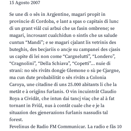
15 Agosto 2007
Se une dì o sês in Argjentine, magari propit in
provincie di Cordoba, e lant a spas o capitais di lunc
di un grant viâl cui arbui che us fasin ombrene; se
magari, incrosant cualchidun o sintîs che us salude
cuntun “Mandi”; e se magari cjalant lis vetrinis des
buteghis, des becjariis o ancje su campanei des cjasis
us capite di lei non come “Cargnelutti”, “Londero”,
“Cragnolini”, “Della Schiava”, “Copetti”… nuie di
strani: no sês rivâts dongje Glemone o sù pe Cjargne,
ma cun dute probabilitât o sês rivâts a Colonia
Caroya, une citadine di uns 25.000 abitants li che la
metât e à origjins furlanis. O vin incuintrât Claudio
Roya a Cividât, che intun dai tancj viaç che al à fat
tornant in Friûl, nus à contât cuale che e je la
situazion des gjenerazions furlanis nassudis tal
forest.
Fevelinus de Radio FM Communicar. La radio e fâs 10