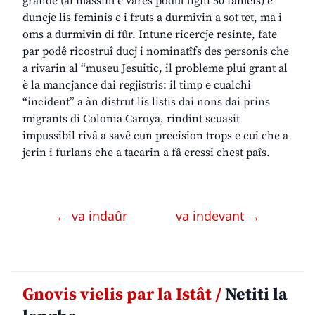
grande (al massim e varès podût tignî 50 fameis) e
duncje lis feminis e i fruts a durmivin a sot tet, ma i
oms a durmivin di fûr. Intune ricercje resinte, fate
par podê ricostruî ducj i nominatîfs des personis che
a rivarin al “museu Jesuitic, il probleme plui grant al
è la mancjance dai regjistris: il timp e cualchi
“incident” a àn distrut lis listis dai nons dai prins
migrants di Colonia Caroya, rindint scuasit
impussibil rivâ a savê cun precision trops e cui che a
jerin i furlans che a tacarin a fâ cressi chest paîs.
← va indaûr
va indevant →
Gnovis vielis par la Istât /
Netiti la