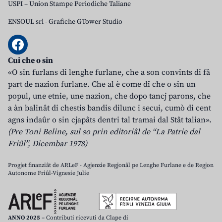
USPI – Union Stampe Periodiche Taliane
ENSOUL srl
-
Grafiche GTower Studio
Cui che o sin
«O sin furlans di lenghe furlane, che a son convints di fâ
part de nazion furlane. Che al è come dî che o sin un
popul, une etnie, une nazion, che dopo tancj parons, che
a àn balinât di chestis bandis dilunc i secui, cumò di cent
agns indaûr o sin cjapâts dentri tal tramai dal Stât talian».
(Pre Toni Beline, sul so prin editoriâl de “La Patrie dal
Friûl”, Dicembar 1978)
Progjet finanziât de ARLeF - Agjenzie Regjonâl pe Lenghe Furlane e de Regjon
Autonome Friûl-Vignesie Julie
ANNO 2025
– Contributi ricevuti da Clape di