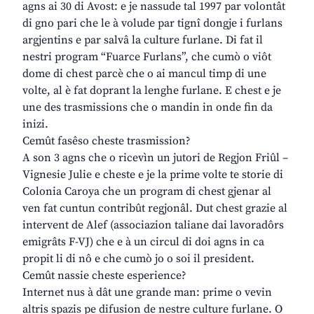
agns ai 30 di Avost: e je nassude tal 1997 par volontât
di gno pari che le à volude par tignî dongje i furlans
argjentins e par salvâ la culture furlane. Di fat il
nestri program “Fuarce Furlans”, che cumò o viôt
dome di chest parcè che o ai mancul timp di une
volte, al è fat doprant la lenghe furlane. E chest e je
une des trasmissions che o mandin in onde fin da
inizi.
Cemût fasêso cheste trasmission?
A son 3 agns che o ricevìn un jutori de Regjon Friûl –
Vignesie Julie e cheste e je la prime volte te storie di
Colonia Caroya che un program di chest gjenar al
ven fat cuntun contribût regjonâl. Dut chest grazie al
intervent de Alef (associazion taliane dai lavoradôrs
emigrâts F-VJ) che e à un circul di doi agns in ca
propit li di nô e che cumò jo o soi il president.
Cemût nassie cheste esperience?
Internet nus à dât une grande man: prime o vevin
altris spazis pe difusion de nestre culture furlane. O