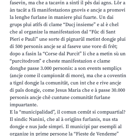
fasevin, ma che a tacavin a sintî il pês dai agns. Lôr a
àn tacât a fâ manifestazions gnovis e ancje a promovi
la lenghe furlane in maniere plui fuarte. Un dai
grups plui atîfs di clame “Ducj insieme” e al è chel
che al organize la manifestazion dal “Fûc di Sant
Pieri e Pauli” une sorte di pignarûl metint dongje plui
di 500 personis ancje se al faseve une vore di frêt;
dopo a fasin la “Corse dal Purcit” li che a metin sù un
“purcitodrom” e cheste manifestazion e clame
donghe passe 3.000 personis: a son events sempliçs
(ancje come il campionât di more), ma che a coventin
a tignî dongje la comunitât, cun int che e rive ancje
di paîs dongje, come Jesus Maria che e à passe 30.000
personis ancje chê cuntune comunitât furlane
impuartante.
E la “municipalidad”, il comun cemût si compuartial?
Il sindic Nanini, che al à origjins furlanis, nus sta
dongje e nus jude simpri. Il municipi par esempli al
organize in prime persone la “Fieste de Vendeme”