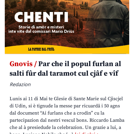
Gnovis /
Par che il popul furlan al
salti fûr dal taramot cul cjâf e vîf
Redazion
Lunis ai 11 di Mai te Glesie di Sante Marie sul Cjiscjel
di Udin, si è tignude la messe par ricuardâ i 50 agns
dal document “Ai furlans che a crodin” cu la
partecipazion dal nestri vescul bons. Riccardo Lamba
che al à presiedude la celebrazion. Un grazie a lui, a