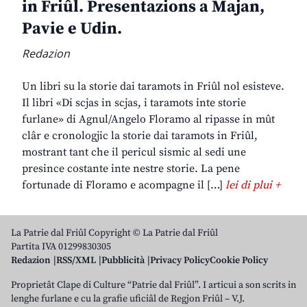
in Friûl. Presentazions a Majan,
Pavie e Udin.
Redazion
Un libri su la storie dai taramots in Friûl nol esisteve.
Il libri «Di scjas in scjas, i taramots inte storie
furlane» di Agnul/Angelo Floramo al ripasse in mût
clâr e cronologjic la storie dai taramots in Friûl,
mostrant tant che il pericul sismic al sedi une
presince costante inte nestre storie. La pene
fortunade di Floramo e acompagne il […]
lei di plui +
La Patrie dal Friûl Copyright © La Patrie dal Friûl
Partita IVA 01299830305
Redazion
RSS/XML
Pubblicità
Privacy Policy
Cookie Policy
Proprietât Clape di Culture “Patrie dal Friûl”. I articui a son scrits in
lenghe furlane e cu la grafie uficiâl de Regjon Friûl – V.J.