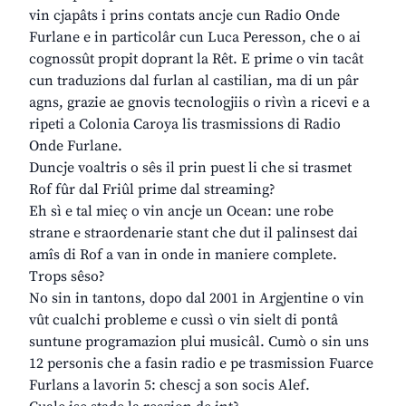
vin cjapâts i prins contats ancje cun Radio Onde
Furlane e in particolâr cun Luca Peresson, che o ai
cognossût propit doprant la Rêt. E prime o vin tacât
cun traduzions dal furlan al castilian, ma di un pâr
agns, grazie ae gnovis tecnologjiis o rivìn a ricevi e a
ripeti a Colonia Caroya lis trasmissions di Radio
Onde Furlane.
Duncje voaltris o sês il prin puest li che si trasmet
Rof fûr dal Friûl prime dal streaming?
Eh sì e tal mieç o vin ancje un Ocean: une robe
strane e straordenarie stant che dut il palinsest dai
amîs di Rof a van in onde in maniere complete.
Trops sêso?
No sin in tantons, dopo dal 2001 in Argjentine o vin
vût cualchi probleme e cussì o vin sielt di pontâ
suntune programazion plui musicâl. Cumò o sin uns
12 personis che a fasin radio e pe trasmission Fuarce
Furlans a lavorin 5: chescj a son socis Alef.