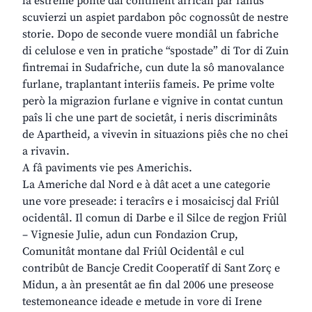
la estreme ponte dal continent african par fanûs
scuvierzi un aspiet pardabon pôc cognossût de nestre
storie. Dopo de seconde vuere mondiâl un fabriche
di celulose e ven in pratiche “spostade” di Tor di Zuin
fintremai in Sudafriche, cun dute la sô manovalance
furlane, traplantant interiis fameis. Pe prime volte
però la migrazion furlane e vignive in contat cuntun
paîs li che une part de societât, i neris discriminâts
de Apartheid, a vivevin in situazions piês che no chei
a rivavin.
A fâ paviments vie pes Americhis.
La Americhe dal Nord e à dât acet a une categorie
une vore preseade: i teracîrs e i mosaiciscj dal Friûl
ocidentâl. Il comun di Darbe e il Silce de regjon Friûl
– Vignesie Julie, adun cun Fondazion Crup,
Comunitât montane dal Friûl Ocidentâl e cul
contribût de Bancje Credit Cooperatîf di Sant Zorç e
Midun, a àn presentât ae fin dal 2006 une preseose
testemoneance ideade e metude in vore di Irene