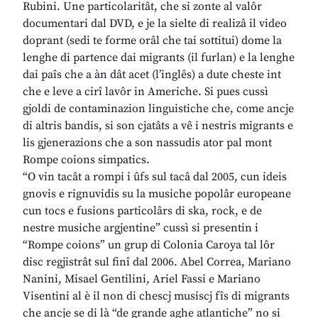
Rubini. Une particolaritât, che si zonte al valôr
documentari dal DVD, e je la sielte di realizâ il video
doprant (sedi te forme orâl che tai sottitui) dome la
lenghe di partence dai migrants (il furlan) e la lenghe
dai paîs che a àn dât acet (l’inglês) a dute cheste int
che e leve a cirî lavôr in Americhe. Si pues cussì
gjoldi de contaminazion linguistiche che, come ancje
di altris bandis, si son cjatâts a vê i nestris migrants e
lis gjenerazions che a son nassudis ator pal mont
Rompe coions simpatics.
“O vin tacât a rompi i ûfs sul tacâ dal 2005, cun ideis
gnovis e rignuvidis su la musiche popolâr europeane
cun tocs e fusions particolârs di ska, rock, e de
nestre musiche argjentine” cussì si presentin i
“Rompe coions” un grup di Colonia Caroya tal lôr
disc regjistrât sul finî dal 2006. Abel Correa, Mariano
Nanini, Misael Gentilini, Ariel Fassi e Mariano
Visentini al è il non di chescj musiscj fîs di migrants
che ancje se di là “de grande aghe atlantiche” no si