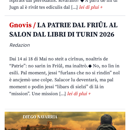
ispirâts dai pterodatils. Rivarano? ◆ A partî de fin di
Jugn al è rivât tes ediculis dal […]
lei di plui +
Gnovis /
LA PATRIE DAL FRIÛL AL
SALON DAL LIBRI DI TURIN 2026
Redazion
Dai 14 ai 18 di Mai no steit a cirînus, noaltris de
“Patrie”: no sarin in Friûl, ma inaltrò.◆ No, no lìn in
esili. Pal moment, jessi “furlans che no si rindin” nol
è ancjemò une colpe. Salacor lu deventarà, ma pal
moment o podin jessi “libars di sielzi” di lâ in
“mission”. Une mission […]
lei di plui +