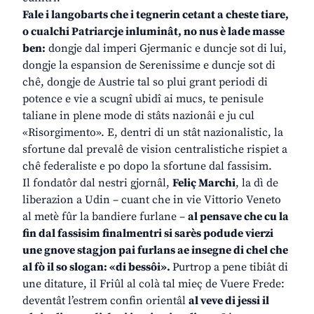
Fale i langobarts che i tegnerin cetant a cheste tiare,
o cualchi Patriarcje inluminât, no nus è lade masse
ben:
dongje dal imperi Gjermanic e duncje sot di lui,
dongje la espansion de Serenissime e duncje sot di
chê, dongje de Austrie tal so plui grant periodi di
potence e vie a scugnî ubidî ai mucs, te penisule
taliane in plene mode di stâts nazionâi e ju cul
«Risorgimento». E, dentri di un stât nazionalistic, la
sfortune dal prevalê de vision centralistiche rispiet a
chê federaliste e po dopo la sfortune dal fassisim.
Il fondatôr dal nestri gjornâl,
Feliç Marchi
, la dì de
liberazion a Udin – cuant che in vie Vittorio Veneto
al metè fûr la bandiere furlane –
al pensave che cu la
fin dal fassisim finalmentri si sarès podude vierzi
une gnove stagjon pai furlans ae insegne di chel che
al fò il so slogan: «di bessôi».
Purtrop a pene tibiât di
une ditature, il Friûl al colà tal mieç de Vuere Frede:
deventât l’estrem confin orientâl
al veve di jessi il