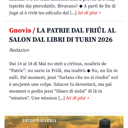
ispirâts dai pterodatils. Rivarano? ◆ A partî de fin di
Jugn al è rivât tes ediculis dal […]
lei di plui +
Gnovis /
LA PATRIE DAL FRIÛL AL
SALON DAL LIBRI DI TURIN 2026
Redazion
Dai 14 ai 18 di Mai no steit a cirînus, noaltris de
“Patrie”: no sarin in Friûl, ma inaltrò.◆ No, no lìn in
esili. Pal moment, jessi “furlans che no si rindin” nol
è ancjemò une colpe. Salacor lu deventarà, ma pal
moment o podin jessi “libars di sielzi” di lâ in
“mission”. Une mission […]
lei di plui +