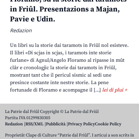
in Friûl. Presentazions a Majan,
Pavie e Udin.
Redazion
Un libri su la storie dai taramots in Friûl nol esisteve.
Il libri «Di scjas in scjas, i taramots inte storie
furlane» di Agnul/Angelo Floramo al ripasse in mût
clâr e cronologjic la storie dai taramots in Friûl,
mostrant tant che il pericul sismic al sedi une
presince costante inte nestre storie. La pene
fortunade di Floramo e acompagne il […]
lei di plui +
La Patrie dal Friûl Copyright © La Patrie dal Friûl
Partita IVA 01299830305
Redazion
RSS/XML
Pubblicità
Privacy Policy
Cookie Policy
Proprietât Clape di Culture “Patrie dal Friûl”. I articui a son scrits in