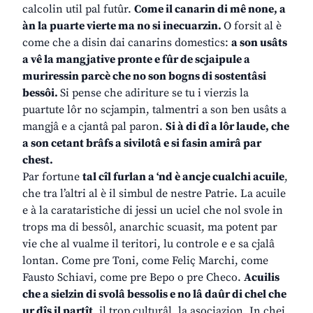
calcolin util pal futûr.
Come il canarin di mê none, a
àn la puarte vierte ma no si inecuarzin.
O forsit al è
come che a disin dai canarins domestics:
a son usâts
a vê la mangjative pronte e fûr de scjaipule a
muriressin parcè che no son bogns di sostentâsi
bessôi.
Si pense che adiriture se tu i vierzis la
puartute lôr no scjampin, talmentri a son ben usâts a
mangjâ e a cjantâ pal paron.
Si à di dî a lôr laude, che
a son cetant brâfs a sivilotâ e si fasin amirâ par
chest.
Par fortune
tal cîl furlan a ‘nd è ancje cualchi acuile
,
che tra l’altri al è il simbul de nestre Patrie. La acuile
e à la carataristiche di jessi un uciel che nol svole in
trops ma di bessôl, anarchic scuasit, ma potent par
vie che al vualme il teritori, lu controle e e sa cjalâ
lontan. Come pre Toni, come Feliç Marchi, come
Fausto Schiavi, come pre Bepo o pre Checo.
Acuilis
che a sielzin di svolâ bessolis e no lâ daûr di chel che
ur dîs il partît
, il trop culturâl, la asociazion. In chei