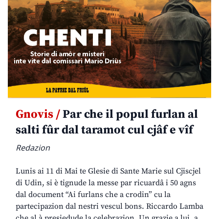
Gnovis /
Par che il popul furlan al
salti fûr dal taramot cul cjâf e vîf
Redazion
Lunis ai 11 di Mai te Glesie di Sante Marie sul Cjiscjel
di Udin, si è tignude la messe par ricuardâ i 50 agns
dal document “Ai furlans che a crodin” cu la
partecipazion dal nestri vescul bons. Riccardo Lamba
che al à presiedude la celebrazion. Un grazie a lui, a