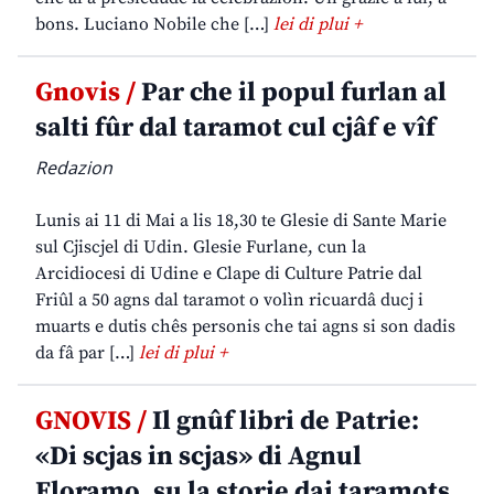
bons. Luciano Nobile che […]
lei di plui +
Gnovis /
Par che il popul furlan al
salti fûr dal taramot cul cjâf e vîf
Redazion
Lunis ai 11 di Mai a lis 18,30 te Glesie di Sante Marie
sul Cjiscjel di Udin. Glesie Furlane, cun la
Arcidiocesi di Udine e Clape di Culture Patrie dal
Friûl a 50 agns dal taramot o volìn ricuardâ ducj i
muarts e dutis chês personis che tai agns si son dadis
da fâ par […]
lei di plui +
GNOVIS /
Il gnûf libri de Patrie:
«Di scjas in scjas» di Agnul
Floramo, su la storie dai taramots