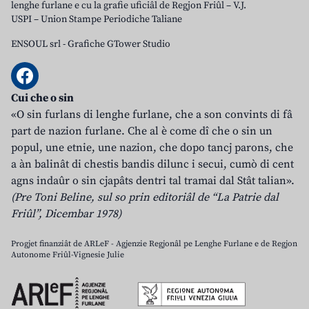
lenghe furlane e cu la grafie uficiâl de Regjon Friûl – V.J.
USPI – Union Stampe Periodiche Taliane
ENSOUL srl
-
Grafiche GTower Studio
Cui che o sin
«O sin furlans di lenghe furlane, che a son convints di fâ
part de nazion furlane. Che al è come dî che o sin un
popul, une etnie, une nazion, che dopo tancj parons, che
a àn balinât di chestis bandis dilunc i secui, cumò di cent
agns indaûr o sin cjapâts dentri tal tramai dal Stât talian».
(Pre Toni Beline, sul so prin editoriâl de “La Patrie dal
Friûl”, Dicembar 1978)
Progjet finanziât de ARLeF - Agjenzie Regjonâl pe Lenghe Furlane e de Regjon
Autonome Friûl-Vignesie Julie