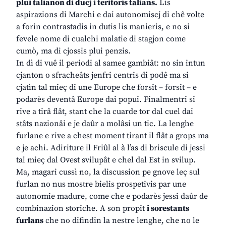
plui talianon di ducj i teritoris talians.
Lis
aspirazions di Marchi e dai autonomiscj di chê volte
a forin contrastadis in dutis lis manieris, e no si
fevele nome di cualchi malatie di stagjon come
cumò, ma di cjossis plui penzis.
In dì di vuê il periodi al samee gambiât: no sin intun
cjanton o sfracheâts jenfri centris di podê ma si
cjatìn tal mieç di une Europe che forsit – forsit – e
podarès deventâ Europe dai popui. Finalmentri si
rive a tirâ flât, stant che la cuarde tor dal cuel dai
stâts nazionâi e je daûr a molâsi un tic. La lenghe
furlane e rive a chest moment tirant il flât a grops ma
e je achi. Adiriture il Friûl al à l’as di briscule di jessi
tal mieç dal Ovest svilupât e chel dal Est in svilup.
Ma, magari cussì no, la discussion pe gnove leç sul
furlan no nus mostre bielis prospetivis par une
autonomie madure, come che e podarès jessi daûr de
combinazion storiche. A son propit
i sorestants
furlans
che no difindin la nestre lenghe, che no le