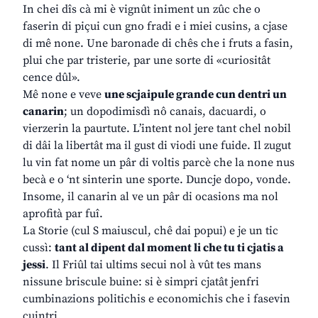
In chei dîs cà mi è vignût iniment un zûc che o
faserin di piçui cun gno fradi e i miei cusins, a cjase
di mê none. Une baronade di chês che i fruts a fasin,
plui che par tristerie, par une sorte di «curiositât
cence dûl».
Mê none e veve
une scjaipule grande cun dentri un
canarin
; un dopodimisdì nô canais, dacuardi, o
vierzerin la paurtute. L’intent nol jere tant chel nobil
di dâi la libertât ma il gust di viodi une fuide. Il zugut
lu vin fat nome un pâr di voltis parcè che la none nus
becà e o ‘nt sinterin une sporte. Duncje dopo, vonde.
Insome, il canarin al ve un pâr di ocasions ma nol
aprofità par fuî.
La Storie (cul S maiuscul, chê dai popui) e je un tic
cussì:
tant al dipent dal moment li che tu ti cjatis a
jessi
. Il Friûl tai ultims secui nol à vût tes mans
nissune briscule buine: si è simpri cjatât jenfri
cumbinazions politichis e economichis che i fasevin
cuintri.