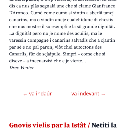
dîs ca nus plâs segnalâ une che si clame Gianfranco
D’Aronco. Cumò come cumò si sintin a sberlâ tancj
canarins, ma o viodìn ancje cualchidune di chestis
che nus mostre il so esempli e la sô grande dignitât.
La dignitât però no je nome des acuilis, ma le
varessin compagne i canarins salvadis che a cjantin
par sè e no pal paron, viôt chei autoctons des
Canariis, fûr de scjaipule. Simpri – come che si
diseve – a inecuarzisi che e je vierte…
Dree Venier
← va indaûr
va indevant →
Gnovis vielis par la Istât /
Netiti la