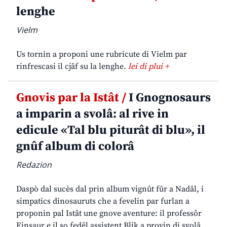
lenghe
Vielm
Us tornin a proponi une rubricute di Vielm par
rinfrescasi il cjâf su la lenghe.
lei di plui +
Gnovis par la Istât /
I Gnognosaurs
a imparin a svolâ: al rive in
edicule «Tal blu piturât di blu», il
gnûf album di colorâ
Redazion
Daspò dal sucès dal prin album vignût fûr a Nadâl, i
simpatics dinosauruts che a fevelin par furlan a
proponin pal Istât une gnove aventure: il professôr
Einsaur e il so fedêl assistent Blik a provin di svolâ,