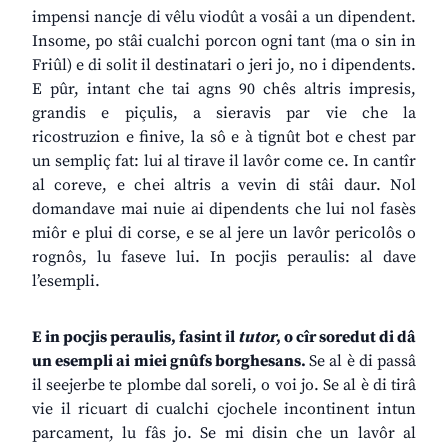
impensi nancje di vêlu viodût a vosâi a un dipendent.
Insome, po stâi cualchi porcon ogni tant (ma o sin in
Friûl) e di solit il destinatari o jeri jo, no i dipendents.
E pûr, intant che tai agns 90 chês altris impresis,
grandis e piçulis, a sieravis par vie che la
ricostruzion e finive, la sô e à tignût bot e chest par
un sempliç fat: lui al tirave il lavôr come ce. In cantîr
al coreve, e chei altris a vevin di stâi daur. Nol
domandave mai nuie ai dipendents che lui nol fasès
miôr e plui di corse, e se al jere un lavôr pericolôs o
rognôs, lu faseve lui. In pocjis peraulis: al dave
l’esempli.
E in pocjis peraulis, fasint il
tutor
, o cîr soredut di dâ
un esempli ai miei gnûfs borghesans.
Se al è di passâ
il seejerbe te plombe dal soreli, o voi jo. Se al è di tirâ
vie il ricuart di cualchi cjochele incontinent intun
parcament, lu fâs jo. Se mi disin che un lavôr al