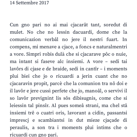
14 Settembre 2017
Cun gno pari no ai mai cjacarât tant, soredut di
mulet. No che no lessin dacuardi, dome che la
comunicazion verbâl no jere il nestri fuart. In
compens, mi menave a cjace, a foncs e naturalmentri
a vore. Simpri robis dulà che si cjacarave pôc o nuie,
ma intant si faseve alc insiemi. A vore – sedi tai
lavôrs di cjase e de braide, sedi in cantîr – i moments
plui biei che jo o ricuardi a jerin cuant che no
cjacaravin propit, parcè che la comunion tra nô doi e
il lavôr e jere cussì perfete che jo, manoâl, o servivi il
so lavôr prevignint lis sôs dibisugnis, come che si
leiessin tal pinsîr. Al pues someâ strani, ma chel stâ
insiemi trê o cuatri oris, lavorant a cidin, passantsi
imprescj e scambiantsi in dut mieze cjaçade di
peraulis, a son tra i moments plui intims che o
ricuardi cun gno pari.