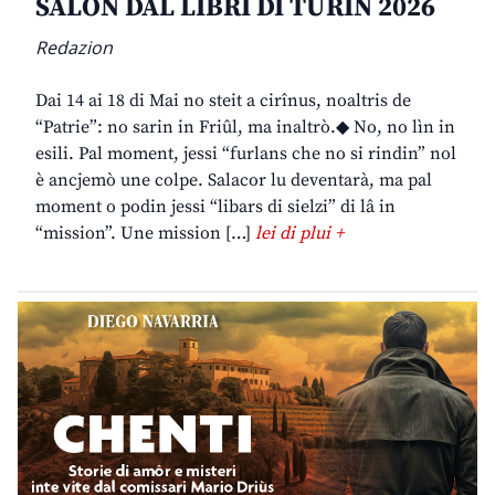
SALON DAL LIBRI DI TURIN 2026
Redazion
Dai 14 ai 18 di Mai no steit a cirînus, noaltris de
“Patrie”: no sarin in Friûl, ma inaltrò.◆ No, no lìn in
esili. Pal moment, jessi “furlans che no si rindin” nol
è ancjemò une colpe. Salacor lu deventarà, ma pal
moment o podin jessi “libars di sielzi” di lâ in
“mission”. Une mission […]
lei di plui +