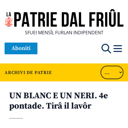
SFUEI MENSÎL FURLAN INDIPENDENT
Aboniti
ARCHIVI DE PATRIE
UN BLANC E UN NERI. 4e
pontade. Tirâ il lavôr
............