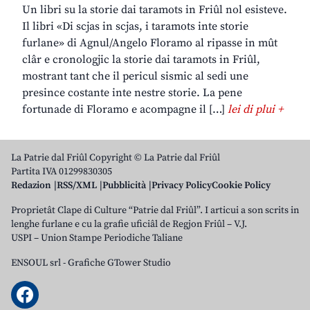
Un libri su la storie dai taramots in Friûl nol esisteve.
Il libri «Di scjas in scjas, i taramots inte storie
furlane» di Agnul/Angelo Floramo al ripasse in mût
clâr e cronologjic la storie dai taramots in Friûl,
mostrant tant che il pericul sismic al sedi une
presince costante inte nestre storie. La pene
fortunade di Floramo e acompagne il […]
lei di plui +
La Patrie dal Friûl Copyright © La Patrie dal Friûl
Partita IVA 01299830305
Redazion
RSS/XML
Pubblicità
Privacy Policy
Cookie Policy
Proprietât Clape di Culture “Patrie dal Friûl”. I articui a son scrits in
lenghe furlane e cu la grafie uficiâl de Regjon Friûl – V.J.
USPI – Union Stampe Periodiche Taliane
ENSOUL srl
-
Grafiche GTower Studio