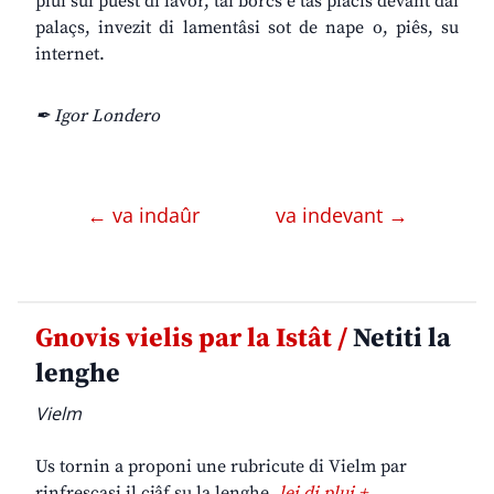
plui sul puest di lavôr, tai borcs e tas placis devant dai
palaçs, invezit di lamentâsi sot de nape o, piês, su
internet.
✒ Igor Londero
← va indaûr
va indevant →
Gnovis vielis par la Istât /
Netiti la
lenghe
Vielm
Us tornin a proponi une rubricute di Vielm par
rinfrescasi il cjâf su la lenghe.
lei di plui +