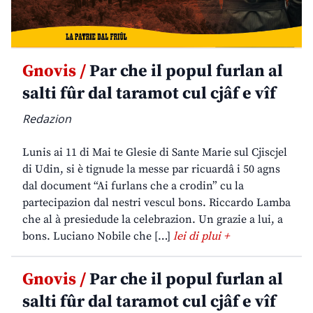
Gnovis /
Par che il popul furlan al
salti fûr dal taramot cul cjâf e vîf
Redazion
Lunis ai 11 di Mai te Glesie di Sante Marie sul Cjiscjel
di Udin, si è tignude la messe par ricuardâ i 50 agns
dal document “Ai furlans che a crodin” cu la
partecipazion dal nestri vescul bons. Riccardo Lamba
che al à presiedude la celebrazion. Un grazie a lui, a
bons. Luciano Nobile che […]
lei di plui +
Gnovis /
Par che il popul furlan al
salti fûr dal taramot cul cjâf e vîf