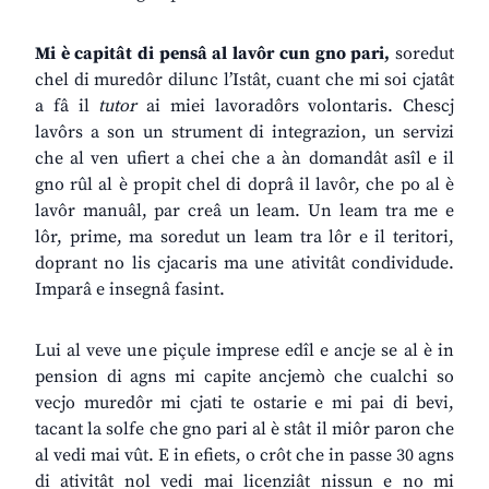
Mi è capitât di pensâ al lavôr cun gno pari,
soredut
chel di muredôr dilunc l’Istât, cuant che mi soi cjatât
a fâ il
tutor
ai miei lavoradôrs volontaris. Chescj
lavôrs a son un strument di integrazion, un servizi
che al ven ufiert a chei che a àn domandât asîl e il
gno rûl al è propit chel di doprâ il lavôr, che po al è
lavôr manuâl, par creâ un leam. Un leam tra me e
lôr, prime, ma soredut un leam tra lôr e il teritori,
doprant no lis cjacaris ma une ativitât condividude.
Imparâ e insegnâ fasint.
Lui al veve une piçule imprese edîl e ancje se al è in
pension di agns mi capite ancjemò che cualchi so
vecjo muredôr mi cjati te ostarie e mi pai di bevi,
tacant la solfe che gno pari al è stât il miôr paron che
al vedi mai vût. E in efiets, o crôt che in passe 30 agns
di ativitât nol vedi mai licenziât nissun e no mi