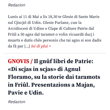
Redazion
Lunis ai 11 di Mai a lis 18,30 te Glesie di Sante Marie
sul Cjiscjel di Udin. Glesie Furlane, cun la
Arcidiocesi di Udine e Clape di Culture Patrie dal
Friûl a 50 agns dal taramot o volìn ricuardâ ducj i
muarts e dutis chês personis che tai agns si son dadis
da fâ par […]
lei di plui +
GNOVIS /
Il gnûf libri de Patrie:
«Di scjas in scjas» di Agnul
Floramo, su la storie dai taramots
in Friûl. Presentazions a Majan,
Pavie e Udin.
Redazion