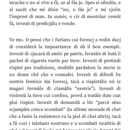
strache o no si rive a fâ, ur al fâs jo. Spes si ofindin, e
al sucêt che mi disin “no, o fâs jo” e mi cjolin
l’imprest di man. In sumis, o cîr di mostrâur cemût
fâ, invezit di predicjâlu e vonde.
Ve mo. O pensi che i furlans cui forescj a vedin ducj
di considerâ la impuartance di dâ il bon esempli.
Invezit di cjacarâ di amôr pe patrie, fermâle di butâ il
pachet di zigarets vueits par tiere. Invezit di pretindi
rispiet pes tradizions, studiâle pardabon la storie (e
no dome chê che e comude). Invezit di difindi lis
nestris feminis dai forescj, tacâ a rispietâlis nô (e
magari fermâle di clamâlis “nestris”). Invezit di
violentâ la tiere cui confins, provâ a tratâle dute cun
plui rispiet. Invezit di domandâ a lôr “parcè sêso
scjampâts cence scombati” (la ultime monade di chei
che a fasin la resistence cu la piel di chei altris), tacâ
a fâ cori i talebans nostrans e a scombati noaltris di