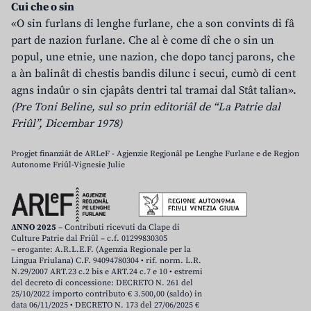
Cui che o sin
«O sin furlans di lenghe furlane, che a son convints di fâ
part de nazion furlane. Che al è come dî che o sin un
popul, une etnie, une nazion, che dopo tancj parons, che
a àn balinât di chestis bandis dilunc i secui, cumò di cent
agns indaûr o sin cjapâts dentri tal tramai dal Stât talian».
(Pre Toni Beline, sul so prin editoriâl de “La Patrie dal
Friûl”, Dicembar 1978)
Progjet finanziât de ARLeF - Agjenzie Regjonâl pe Lenghe Furlane e de Regjon
Autonome Friûl-Vignesie Julie
ANNO 2025
– Contributi ricevuti da Clape di
Culture Patrie dal Friûl – c.f. 01299830305
– erogante: A.R.L.E.F. (Agenzia Regionale per la
Lingua Friulana) C.F. 94094780304 • rif. norm. L.R.
N.29/2007 ART.23 c.2 bis e ART.24 c.7 e 10 • estremi
del decreto di concessione: DECRETO N. 261 del
25/10/2022 importo contributo € 3.500,00 (saldo) in
data 06/11/2025 • DECRETO N. 173 del 27/06/2025 €