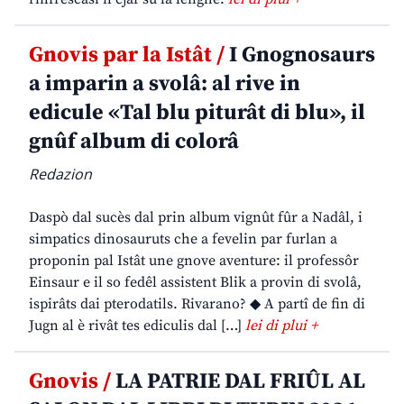
Gnovis par la Istât /
I Gnognosaurs
a imparin a svolâ: al rive in
edicule «Tal blu piturât di blu», il
gnûf album di colorâ
Redazion
Daspò dal sucès dal prin album vignût fûr a Nadâl, i
simpatics dinosauruts che a fevelin par furlan a
proponin pal Istât une gnove aventure: il professôr
Einsaur e il so fedêl assistent Blik a provin di svolâ,
ispirâts dai pterodatils. Rivarano? ◆ A partî de fin di
Jugn al è rivât tes ediculis dal […]
lei di plui +
Gnovis /
LA PATRIE DAL FRIÛL AL