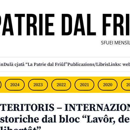
SFUEI MENSÎL F
in
Dulà cjatâ “La Patrie dal Friûl”
Publicazions/Libris
Links: web
2024
2023
2022
2021
2020
2
TERITORIS – INTERNAZION
storiche dal bloc “Lavôr, d