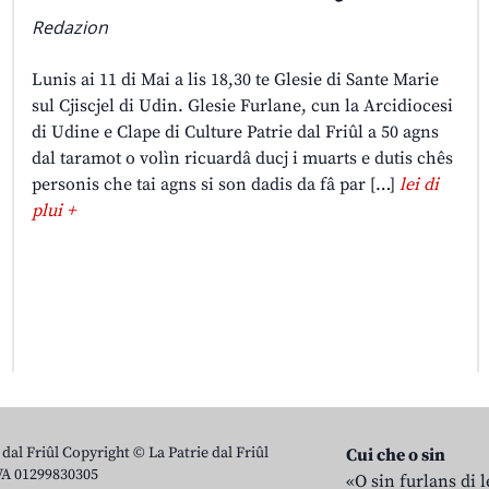
Redazion
Lunis ai 11 di Mai a lis 18,30 te Glesie di Sante Marie
sul Cjiscjel di Udin. Glesie Furlane, cun la Arcidiocesi
di Udine e Clape di Culture Patrie dal Friûl a 50 agns
dal taramot o volìn ricuardâ ducj i muarts e dutis chês
personis che tai agns si son dadis da fâ par […]
lei di
plui +
 dal Friûl Copyright © La Patrie dal Friûl
Cui che o sin
IVA 01299830305
«O sin furlans di 