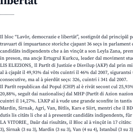
libertât”
............
Il bloc “Lavôr, democrazie e libertât”, sostignût dal principâl p
travuart di impuartance storiche cjapant 36 seçs in parlament cu
candidâts indipendents che a àn vinçût a son Leyla Zana, prem
in preson, ma ancje Ertugrul Kurkcu, leader dal moviment stu
LIS ELEZIONS_ Il Partît di Justizie e Disvilup (AKP) dal prin mi
al à cjapât il 49,93% dai vôts cuintri il 46% dal 2007, sigurantsi 
consecutive, ma al à pierdût seçs: 326, cuintri i 341 dal 2007.
Il Partît republican dal Popul (CHP) al è rivât secont cul 25,93% 
20,88%, seguît dai nazionaliscj dal MHP (Partît di Azion naziona
cuintri il 14,27%. L’AKP al à vude une grande sconfite in tantis 
Mardin, Sirnak, Agri, Van, Bitlis, Kars e Siirt, mentri che il BDP 
dutis lis citâts li che al à presentât candidâts indipendents, fû
LA VITORIE_ Daûr dai risultâts, il Bloc al à vinçût in 17 citâts:
3), Sirnak (3 su 3), Mardin (3 su 3), Van (4 su 4), Istanbul (3 su 3