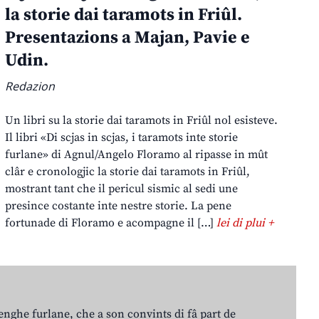
la storie dai taramots in Friûl.
Presentazions a Majan, Pavie e
Udin.
Redazion
Un libri su la storie dai taramots in Friûl nol esisteve.
Il libri «Di scjas in scjas, i taramots inte storie
furlane» di Agnul/Angelo Floramo al ripasse in mût
clâr e cronologjic la storie dai taramots in Friûl,
mostrant tant che il pericul sismic al sedi une
presince costante inte nestre storie. La pene
fortunade di Floramo e acompagne il […]
lei di plui +
lenghe furlane, che a son convints di fâ part de