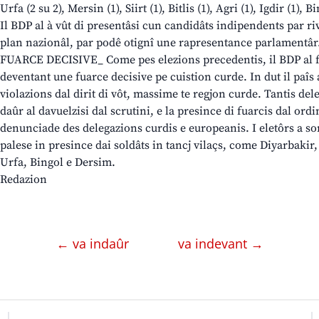
Urfa (2 su 2), Mersin (1), Siirt (1), Bitlis (1), Agri (1), Igdir (1), 
Il BDP al à vût di presentâsi cun candidâts indipendents par riv
plan nazionâl, par podê otignî une rapresentance parlamentâr
FUARCE DECISIVE_ Come pes elezions precedentis, il BDP al 
deventant une fuarce decisive pe cuistion curde. In dut il paîs 
violazions dal dirit di vôt, massime te regjon curde. Tantis de
daûr al davuelzisi dal scrutini, e la presince di fuarcis dal ordin
denunciade des delegazions curdis e europeanis. I eletôrs a son
palese in presince dai soldâts in tancj vilaçs, come Diyarbakir
Urfa, Bingol e Dersim.
Redazion
← va indaûr
va indevant →