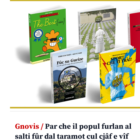
Gnovis /
Par che il popul furlan al
salti fûr dal taramot cul cjâf e vîf