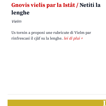
Gnovis vielis par la Istât /
Netiti la
lenghe
Vielm
Us tornin a proponi une rubricute di Vielm par
rinfrescasi il cjâf su la lenghe.
lei di plui +