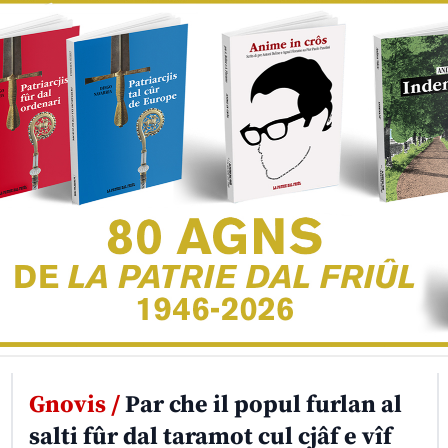
Gnovis /
Par che il popul furlan al
salti fûr dal taramot cul cjâf e vîf