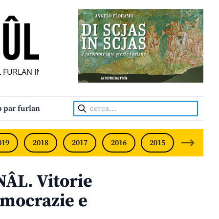
URLAN INDIPENDENT • INDEPENDENT FRIULIAN MONTHLY •
Cerca:
 par furlan
019
2018
2017
2016
2015
2014
ÂL. Vitorie
emocrazie e