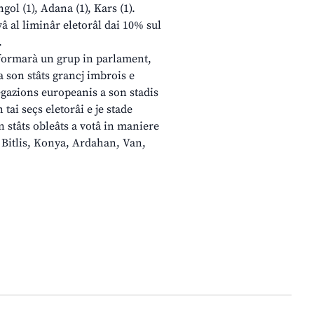
Bingol (1), Adana (1), Kars (1).
â al liminâr eletorâl dai 10% sul
.
formarà un grup in parlament,
a son stâts grancj imbrois e
legazions europeanis a son stadis
 tai seçs eletorâi e je stade
 stâts obleâts a votâ in maniere
, Bitlis, Konya, Ardahan, Van,