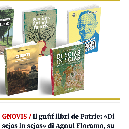
GNOVIS /
Il gnûf libri de Patrie: «Di
scjas in scjas» di Agnul Floramo, su