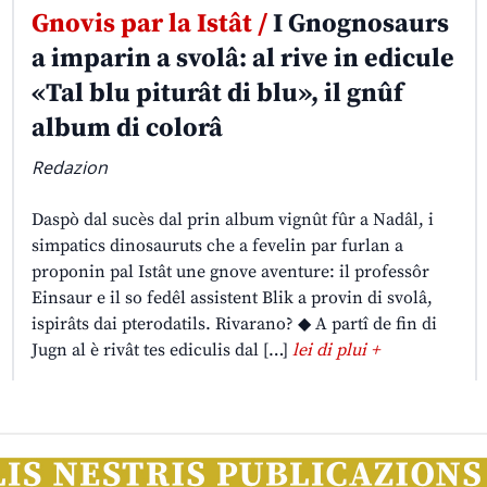
Gnovis par la Istât /
I Gnognosaurs
a imparin a svolâ: al rive in edicule
«Tal blu piturât di blu», il gnûf
album di colorâ
Redazion
Daspò dal sucès dal prin album vignût fûr a Nadâl, i
simpatics dinosauruts che a fevelin par furlan a
proponin pal Istât une gnove aventure: il professôr
Einsaur e il so fedêl assistent Blik a provin di svolâ,
ispirâts dai pterodatils. Rivarano? ◆ A partî de fin di
Jugn al è rivât tes ediculis dal […]
lei di plui +