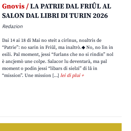
Gnovis /
LA PATRIE DAL FRIÛL AL
SALON DAL LIBRI DI TURIN 2026
Redazion
Dai 14 ai 18 di Mai no steit a cirînus, noaltris de
“Patrie”: no sarin in Friûl, ma inaltrò.◆ No, no lìn in
esili. Pal moment, jessi “furlans che no si rindin” nol
è ancjemò une colpe. Salacor lu deventarà, ma pal
moment o podin jessi “libars di sielzi” di lâ in
“mission”. Une mission […]
lei di plui +