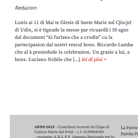
Redazion
Lunis ai 11 di Mai te Glesie di Sante Marie sul Cjiscjel
di Udin, si è tignude la messe par ricuardâ i 50 agns
dal document “Ai furlans che a crodin” cu la
partecipazion dal nestri vescul bons. Riccardo Lamba
che al à presiedude la celebrazion. Un grazie a lui, a
bons. Luciano Nobile che […]
lei di plui +
ANNO 2025
– Contributi ricevuti da Clape di
La Patrie
Culture Patrie dal Friûl – c.f. 01299830305
Partita 
– erogante: A.R.L.E.F. (Agenzia Regionale per la