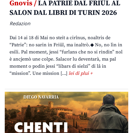
Gnovis /
LA PATRIE DAL FRIÛL AL
SALON DAL LIBRI DI TURIN 2026
Redazion
Dai 14 ai 18 di Mai no steit a cirînus, noaltris de
“Patrie”: no sarin in Friûl, ma inaltrò.◆ No, no lìn in
esili. Pal moment, jessi “furlans che no si rindin” nol
è ancjemò une colpe. Salacor lu deventarà, ma pal
moment o podin jessi “libars di sielzi” di lâ in
“mission”. Une mission […]
lei di plui +