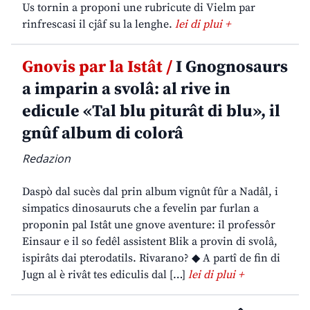
Us tornin a proponi une rubricute di Vielm par
rinfrescasi il cjâf su la lenghe.
lei di plui +
Gnovis par la Istât /
I Gnognosaurs
a imparin a svolâ: al rive in
edicule «Tal blu piturât di blu», il
gnûf album di colorâ
Redazion
Daspò dal sucès dal prin album vignût fûr a Nadâl, i
simpatics dinosauruts che a fevelin par furlan a
proponin pal Istât une gnove aventure: il professôr
Einsaur e il so fedêl assistent Blik a provin di svolâ,
ispirâts dai pterodatils. Rivarano? ◆ A partî de fin di
Jugn al è rivât tes ediculis dal […]
lei di plui +