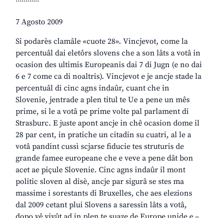
7 Agosto 2009
Si podarès clamâle «cuote 28». Vincjevot, come la
percentuâl dai eletôrs slovens che a son lâts a votâ in
ocasion des ultimis Europeanis dai 7 di Jugn (e no dai
6 e 7 come ca di noaltris). Vincjevot e je ancje stade la
percentuâl di cinc agns indaûr, cuant che in
Slovenie, jentrade a plen titul te Ue a pene un mês
prime, si le a votâ pe prime volte pal parlament di
Strasburc. E juste apont ancje in chê ocasion dome il
28 par cent, in pratiche un citadin su cuatri, al le a
votâ pandint cussì scjarse fiducie tes struturis de
grande famee europeane che e veve a pene dât bon
acet ae piçule Slovenie. Cinc agns indaûr il mont
politic sloven al disè, ancje par sigurâ se stes ma
massime i sorestants di Bruxelles, che aes elezions
dal 2009 cetant plui Slovens a saressin lâts a votâ,
dopo vê vivût ad in plen te suaze de Europe unide e –