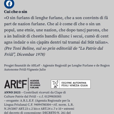
Cui che o sin
«O sin furlans di lenghe furlane, che a son convints di fâ
part de nazion furlane. Che al è come dî che o sin un
popul, une etnie, une nazion, che dopo tancj parons, che
a àn balinât di chestis bandis dilunc i secui, cumò di cent
agns indaûr o sin cjapâts dentri tal tramai dal Stât talian».
(Pre Toni Beline, sul so prin editoriâl de “La Patrie dal
Friûl”, Dicembar 1978)
Progjet finanziât de ARLeF - Agjenzie Regjonâl pe Lenghe Furlane e de Regjon
Autonome Friûl-Vignesie Julie
ANNO 2025
– Contributi ricevuti da Clape di
Culture Patrie dal Friûl – c.f. 01299830305
– erogante: A.R.L.E.F. (Agenzia Regionale per la
Lingua Friulana) C.F. 94094780304 • rif. norm. L.R.
N.29/2007 ART.23 c.2 bis e ART.24 c.7 e 10 • estremi
del decreto di concessione: DECRETO N. 261 del