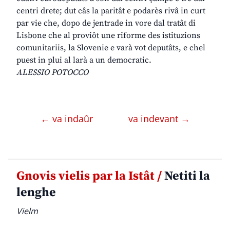
centri drete; dut câs la paritât e podarès rivâ in curt
par vie che, dopo de jentrade in vore dal tratât di
Lisbone che al proviôt une riforme des istituzions
comunitariis, la Slovenie e varà vot deputâts, e chel
puest in plui al larà a un democratic.
ALESSIO POTOCCO
← va indaûr
va indevant →
Gnovis vielis par la Istât /
Netiti la
lenghe
Vielm