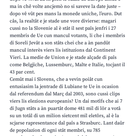
ma in chê volte ancjemò no si saveve la date juste –
dopo vê vût pes mans la monede uniche, l’euro. Dut
câs, la realtât e je stade une vore divierse: magari
cussì no la Slovenie al è stât il sest paîs jenfri i 27
membris de Ue cun mancul votants, li che i membris
di Soreli Jevât a son stâts chei che a àn pandût
mancul interès viers lis istituzions dal Continent
Vieri. La medie de Union e je stade alçade di paîs
come Belgjiche, Lussemburc, Malte e Italie, tocjant il
43 par cent.
Cemût mai i Slovens, che a vevin poiât cun
entusiasim la jentrade di Lubiane te Ue in ocasion
dal referendum dal Març dal 2003, sono cussì clips
viers lis elezions europeanis? Un dai motîfs che ai 7
di Jugn stâts a àn puartât dome 481 mil di lôr a votâ
su un totâl di un milion sietcent mil eletôrs, al è la
scjarse rapresentance dal paîs a Strasburc. Lant daûr
de popolazion di ogni stât membri, su 785