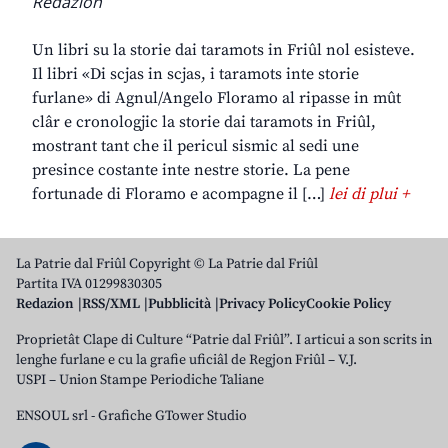
Redazion
Un libri su la storie dai taramots in Friûl nol esisteve.
Il libri «Di scjas in scjas, i taramots inte storie
furlane» di Agnul/Angelo Floramo al ripasse in mût
clâr e cronologjic la storie dai taramots in Friûl,
mostrant tant che il pericul sismic al sedi une
presince costante inte nestre storie. La pene
fortunade di Floramo e acompagne il […]
lei di plui +
La Patrie dal Friûl Copyright © La Patrie dal Friûl
Partita IVA 01299830305
Redazion
RSS/XML
Pubblicità
Privacy Policy
Cookie Policy
Proprietât Clape di Culture “Patrie dal Friûl”. I articui a son scrits in
lenghe furlane e cu la grafie uficiâl de Regjon Friûl – V.J.
USPI – Union Stampe Periodiche Taliane
ENSOUL srl
-
Grafiche GTower Studio