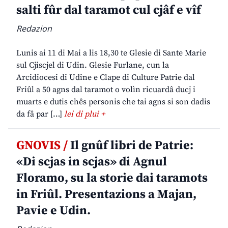
salti fûr dal taramot cul cjâf e vîf
Redazion
Lunis ai 11 di Mai a lis 18,30 te Glesie di Sante Marie
sul Cjiscjel di Udin. Glesie Furlane, cun la
Arcidiocesi di Udine e Clape di Culture Patrie dal
Friûl a 50 agns dal taramot o volìn ricuardâ ducj i
muarts e dutis chês personis che tai agns si son dadis
da fâ par […]
lei di plui +
GNOVIS /
Il gnûf libri de Patrie:
«Di scjas in scjas» di Agnul
Floramo, su la storie dai taramots
in Friûl. Presentazions a Majan,
Pavie e Udin.