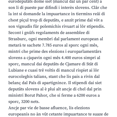
eurodeputâts dome siet (mancul dal un par cent) a
son li di pueste par difindi i interès slovens. Clâr che
la int si domande la impuartance in tiermins reâi di
chest piçul trop di deputâts, e anzit prime dal vôt a
son vignudis fûr polemichis rivuart ai lôr stipendis.
Secont i gnûfs regolaments de assemblee di
Strasburc, ogni membri dal parlament european al
metarà te sachete 7.785 euros al sporc ogni mês,
mintri che prime des elezions i europarlamentârs
slovens a cjapavin ogni mês 4.400 euros simpri al
sporc, mancul dai deputâts de Cjamare di Stât di
Lubiane e cuasi trê voltis di mancul rispiet ai lôr
eurocoleghis talians, stant che lis pais a rivin dal
belanç dal Paîs di apartignince. Il stipendi dai siet
deputâts slovens al è plui alt ancje di chel dal prin
ministri Borut Pahor, che si ferme a 6200 euros a
sporc, 3200 nets.
Ancje par vie de basse afluence, lis elezions
europeanis no àn vût cetante impuartance te suaze de