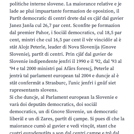
politiche interne slovene. La maiorance relative e je
lade ae plui impuartante formazion de oposizion, il
Partît democratic di centri drete dal ex cjâf dal guvier
Janez Janša cul 26,7 par cent. Sconfite pe formazion
dal premier Pahor, i Sociâl democratics, cul 18,5 par
cent, mintri che cul 16,5 par cent il vêr vincidôr al è
stât Alojz Peterle, leader di Nova Slovenija (Gnove
Slovenie), partît di centri. Prin cjâf dal guvier de
Slovenie indipendente jenfri il 1990 e il ‘92, dal ‘93 al
‘94 e tal 2000 ministri pai Afârs forescj, Peterle al
jentrà tal parlament european tal 2004 e duncje al è
stât confermât a Strasburc, l’unic jenfri i gnûf siet
rapresentants slovens.
Si che duncje, al Parlament european la Slovenie e
varà doi deputâts democratics, doi sociâl
democratics, un di Gnove Slovenie, un democratic
liberâl e un di Zares, partît di çampe. Si pues dî che la
maiorance cumò al guvier e vedi vinçût, stant che
cuatri eurodeputâts a son dal centri çampe e trê dal