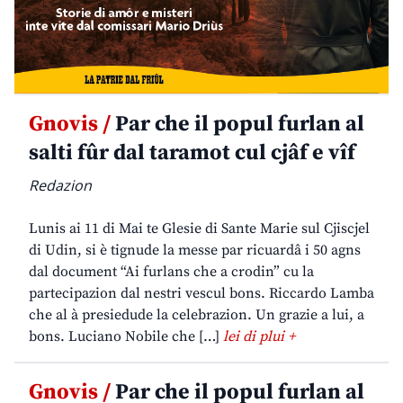
Gnovis /
Par che il popul furlan al
salti fûr dal taramot cul cjâf e vîf
Redazion
Lunis ai 11 di Mai te Glesie di Sante Marie sul Cjiscjel
di Udin, si è tignude la messe par ricuardâ i 50 agns
dal document “Ai furlans che a crodin” cu la
partecipazion dal nestri vescul bons. Riccardo Lamba
che al à presiedude la celebrazion. Un grazie a lui, a
bons. Luciano Nobile che […]
lei di plui +
Gnovis /
Par che il popul furlan al