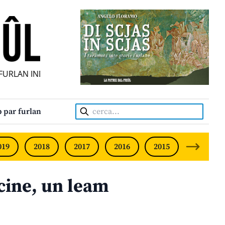
RLAN INDIPENDENT • INDEPENDENT FRIULIAN MONTHLY • N
Cerca:
 par furlan
019
2018
2017
2016
2015
2014
 cine, un leam