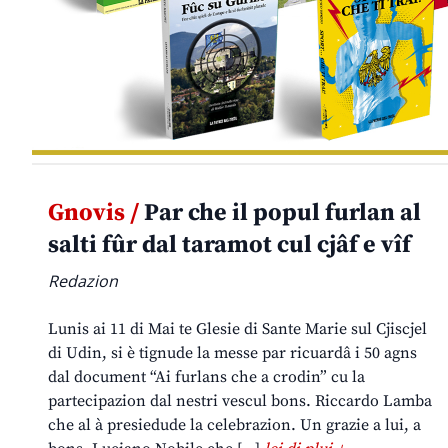
Gnovis /
Par che il popul furlan al
salti fûr dal taramot cul cjâf e vîf
Redazion
Lunis ai 11 di Mai te Glesie di Sante Marie sul Cjiscjel
di Udin, si è tignude la messe par ricuardâ i 50 agns
dal document “Ai furlans che a crodin” cu la
partecipazion dal nestri vescul bons. Riccardo Lamba
che al à presiedude la celebrazion. Un grazie a lui, a