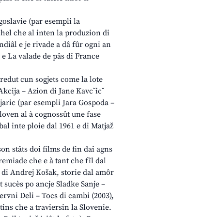
goslavie (par esempli la
chel che al inten la produzion di
diâl e je rivade a dâ fûr ogni an
) e La valade de pâs di France
oredut cun sogjets come la lote
e Akcija – Azion di Jane Kavcˇicˇ
gjaric (par esempli Jara Gospoda –
 sloven al à cognossût une fase
al inte ploie dal 1961 e di Matjaž
son stâts doi films de fin dai agns
remiade che e à tant che fîl dal
) di Andrej Košak, storie dal amôr
t sucès po ancje Sladke Sanje –
rvni Deli – Tocs di cambi (2003),
tins che a traviersin la Slovenie.