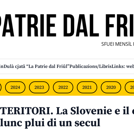
SFUEI MENSÎL FU
in
Dulà cjatâ “La Patrie dal Friûl”
Publicazions/Libris
Links: web
2024
2023
2022
2021
2020
2
TERITORI. La Slovenie e il
lunc plui di un secul