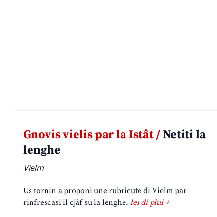
Gnovis vielis par la Istât /
Netiti la
lenghe
Vielm
Us tornin a proponi une rubricute di Vielm par
rinfrescasi il cjâf su la lenghe.
lei di plui +