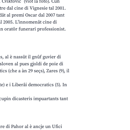
 Cviktovicˇ (viôt la foto). Cun
re dal cine di Vignesie tal 2001.
dât al premi Oscar dal 2007 tant
al 2005. L’innomenât cine di
un oratôr funerari professionist.
, al è nassût il gnûf guvier di
sloven al pues gjoldi de poie di
cs (che a àn 29 seçs), Zares (9), il
te) e i Liberâi democratics (5). In
ocupin dicasteris impuartants tant
dre di Pahor al è ancje un Ufici