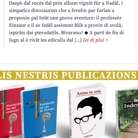
Daspò dal sucès dal prin album vignût fûr a Nadâl, i
simpatics dinosauruts che a fevelin par furlan a
proponin pal Istât une gnove aventure: il professôr
Einsaur e il so fedêl assistent Blik a provin di svolâ,
ispirâts dai pterodatils. Rivarano? ◆ A partî de fin di
Jugn al è rivât tes ediculis dal […]
lei di plui +