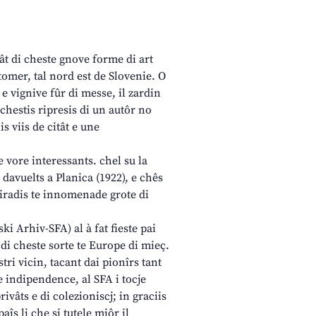
ât di cheste gnove forme di art
utomer, tal nord est de Slovenie. O
 e vignive fûr di messe, il zardin
 chestis ripresis di un autôr no
s viis de citât e une
e vore interessants. chel su la
davuelts a Planica (1922), e chês
 ziradis te innomenade grote di
ki Arhiv-SFA) al à fat fieste pai
s di cheste sorte te Europe di mieç.
tri vicin, tacant dai pionîrs tant
 indipendence, al SFA i tocje
rivâts e di colezioniscj; in graciis
aîs li che si tutele miôr il