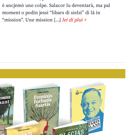
è ancjemò une colpe. Salacor lu deventarà, ma pal
moment o podin jessi “libars di sielzi” di lâ in
“mission”. Une mission […]
lei di plui +