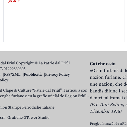
plui +
 dal Friûl Copyright © La Patrie dal Friûl
Cui che o sin
IVA 01299830305
«O sin furlans di 
n
RSS/XML
Pubblicità
Privacy Policy
nazion furlane. Ch
olicy
une nazion, che do
t Clape di Culture “Patrie dal Friûl”. I articui a son
bandis dilunc i se
 lenghe furlane e cu la grafie uficiâl de Regjon Friûl –
dentri tal tramai d
(Pre Toni Beline, s
nion Stampe Periodiche Taliane
Dicembar 1978)
srl
-
Grafiche GTower Studio
Progjet finanziât de AR