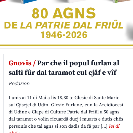
Gnovis /
Par che il popul furlan al
salti fûr dal taramot cul cjâf e vîf
Redazion
Lunis ai 11 di Mai a lis 18,30 te Glesie di Sante Marie
sul Cjiscjel di Udin. Glesie Furlane, cun la Arcidiocesi
di Udine e Clape di Culture Patrie dal Friûl a 50 agns
dal taramot o volìn ricuardâ ducj i muarts e dutis chês
personis che tai agns si son dadis da fâ par […]
lei di