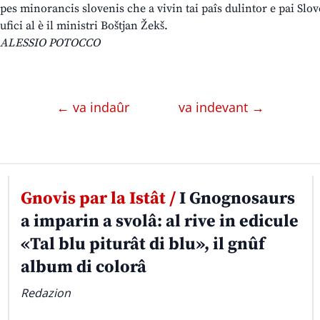
pes minorancis slovenis che a vivin tai paîs dulintor e pai Slov
ufici al è il ministri Boštjan Žekš.
ALESSIO POTOCCO
← va indaûr
va indevant →
Gnovis par la Istât /
I Gnognosaurs
a imparin a svolâ: al rive in edicule
«Tal blu piturât di blu», il gnûf
album di colorâ
Redazion