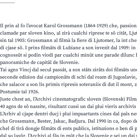
............
Il prin al fo l’avocat Karol Grossmann (1864-1929) che, passion
clamade par sloven kino, al zirà cualchi riprese te sô citât, Lj
sin tal 1905: Grossmann al filmà la fiere di Ljutomer, la int che
di cjase sô. I prins filmâts di Lubiane a son invezit dal 1909: in
cognossût si podin viodi par cualchi minût une parade dilunc li
panoramiche de capitâl de Slovenie.
Tai agns Vincj dal secul passât, a son stâts zirâts doi filmâts un
seconde edizion dai campionâts di schi dal ream di Jugoslavie, 
che salacor a son lis primis ripresis soteraniis di dut il mont,
Postumie tal 1926.
Juste chest an, l’Archivi cinematografic sloven (Slovenski Films
40 agns de sô nassite, risultant cussì un dai plui vieris archivi
L’Arhiv al cjape dentri ducj i plui impuartants cines dal paîs nes
che Grossmann, Bester, Jakac, Badjura. Dal 1990 in ca, dopo de
chel di tirâ dongje filmâts di ents publics, istituzions o ben di p
dal so lavôr, l’Archivi al fâs in mût che la Slovenie e sei un dai p