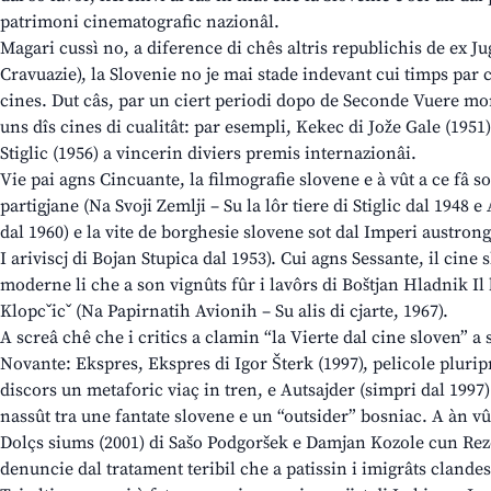
patrimoni cinematografic nazionâl.
Magari cussì no, a diference di chês altris republichis de ex Ju
Cravuazie), la Slovenie no je mai stade indevant cui timps par 
cines. Dut câs, par un ciert periodi dopo de Seconde Vuere mon
uns dîs cines di cualitât: par esempli, Kekec di Jože Gale (1951
Stiglic (1956) a vincerin diviers premis internazionâi.
Vie pai agns Cincuante, la filmografie slovene e à vût a ce fâ s
partigjane (Na Svoji Zemlji – Su la lôr tiere di Stiglic dal 1948 
dal 1960) e la vite de borghesie slovene sot dal Imperi austron
I ariviscj di Bojan Stupica dal 1953). Cui agns Sessante, il cine
moderne li che a son vignûts fûr i lavôrs di Boštjan Hladnik Il b
Klopcˇicˇ (Na Papirnatih Avionih – Su alis di cjarte, 1967).
A screâ chê che i critics a clamin “la Vierte dal cine sloven” a 
Novante: Ekspres, Ekspres di Igor Šterk (1997), pelicole plurip
discors un metaforic viaç in tren, e Autsajder (simpri dal 1997
nassût tra une fantate slovene e un “outsider” bosniac. A àn vû
Dolçs siums (2001) di Sašo Podgoršek e Damjan Kozole cun Reze
denuncie dal tratament teribil che a patissin i imigrâts clandes