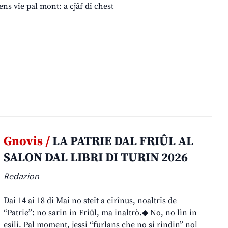
ens vie pal mont: a cjâf di chest
Gnovis /
LA PATRIE DAL FRIÛL AL
SALON DAL LIBRI DI TURIN 2026
Redazion
Dai 14 ai 18 di Mai no steit a cirînus, noaltris de
“Patrie”: no sarin in Friûl, ma inaltrò.◆ No, no lìn in
esili. Pal moment, jessi “furlans che no si rindin” nol