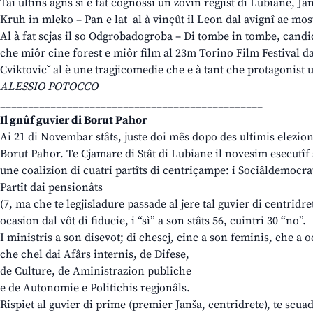
Tai ultins agns si è fat cognossi un zovin regjist di Lubiane, Jan
Kruh in mleko – Pan e lat al à vinçût il Leon dal avignî ae most
Al à fat scjas il so Odgrobadogroba – Di tombe in tombe, candi
che miôr cine forest e miôr film al 23m Torino Film Festival d
Cviktovicˇ al è une tragjicomedie che e à tant che protagonist 
ALESSIO POTOCCO
_______________________________________________
Il gnûf guvier di Borut Pahor
Ai 21 di Novembar stâts, juste doi mês dopo des ultimis elezions
Borut Pahor. Te Cjamare di Stât di Lubiane il novesim esecutîf 
une coalizion di cuatri partîts di centriçampe: i Sociâldemocrati
Partît dai pensionâts
(7, ma che te legjisladure passade al jere tal guvier di centridre
ocasion dal vôt di fiducie, i “sì” a son stâts 56, cuintri 30 “no”.
I ministris a son disevot; di chescj, cinc a son feminis, che a 
che chel dai Afârs internis, de Difese,
de Culture, de Aministrazion publiche
e de Autonomie e Politichis regjonâls.
Rispiet al guvier di prime (premier Janša, centridrete), te scua