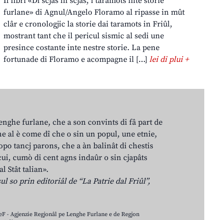
Il libri «Di scjas in scjas, i taramots inte storie
furlane» di Agnul/Angelo Floramo al ripasse in mût
clâr e cronologjic la storie dai taramots in Friûl,
mostrant tant che il pericul sismic al sedi une
presince costante inte nestre storie. La pene
fortunade di Floramo e acompagne il […]
lei di plui +
lenghe furlane, che a son convints di fâ part de
e al è come dî che o sin un popul, une etnie,
po tancj parons, che a àn balinât di chestis
cui, cumò di cent agns indaûr o sin cjapâts
al Stât talian».
ul so prin editoriâl de “La Patrie dal Friûl”,
LeF - Agjenzie Regjonâl pe Lenghe Furlane e de Regjon