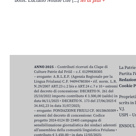
bons. Luciano Nobile che […]
lei di plui +
ANNO 2025
– Contributi ricevuti da Clape di
La Patrie
Culture Patrie dal Friûl – c.f. 01299830305
Partita 
– erogante: A.R.L.E.F. (Agenzia Regionale per la
Redazio
Lingua Friulana) C.F. 94094780304 • rif. norm. L.R.
Cookie P
N.29/2007 ART.23 c.2 bis e ART.24 c.7 e 10 • estremi
del decreto di concessione: DECRETO N. 261 del
25/10/2022 importo contributo € 3.500,00 (saldo) in
Proprietâ
data 06/11/2025 • DECRETO N. 173 del 27/06/2025 €
scrits in
34.842,23 in data 31/07/2025;
V.J.
– erogante: FONDAZIONE FRIULI CF. 00158650309 •
USPI – U
estremi del decreto di concessione: Codice
progetto 2024-0124 ID 23405 campagna di
sensibilizzazione giornalistica dei sindaci aderenti
ENSOUL 
all’assemblea della comunità linguistica Friulana •
contributo € 3.450,00 • in data 12/05/2025;