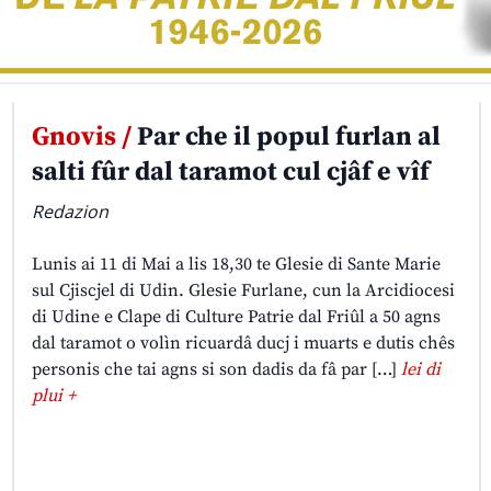
Gnovis /
Par che il popul furlan al
salti fûr dal taramot cul cjâf e vîf
Redazion
Lunis ai 11 di Mai a lis 18,30 te Glesie di Sante Marie
sul Cjiscjel di Udin. Glesie Furlane, cun la Arcidiocesi
di Udine e Clape di Culture Patrie dal Friûl a 50 agns
dal taramot o volìn ricuardâ ducj i muarts e dutis chês
personis che tai agns si son dadis da fâ par […]
lei di
plui +