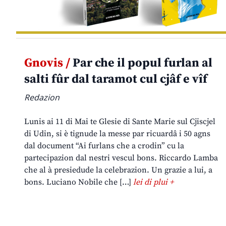
Gnovis /
Par che il popul furlan al
salti fûr dal taramot cul cjâf e vîf
Redazion
Lunis ai 11 di Mai te Glesie di Sante Marie sul Cjiscjel
di Udin, si è tignude la messe par ricuardâ i 50 agns
dal document “Ai furlans che a crodin” cu la
partecipazion dal nestri vescul bons. Riccardo Lamba
che al à presiedude la celebrazion. Un grazie a lui, a
bons. Luciano Nobile che […]
lei di plui +