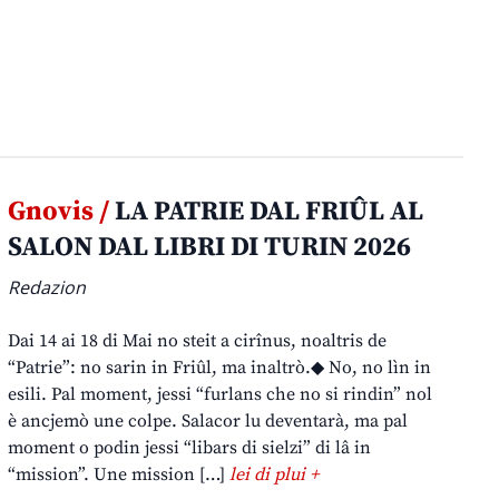
Gnovis /
LA PATRIE DAL FRIÛL AL
SALON DAL LIBRI DI TURIN 2026
Redazion
Dai 14 ai 18 di Mai no steit a cirînus, noaltris de
“Patrie”: no sarin in Friûl, ma inaltrò.◆ No, no lìn in
esili. Pal moment, jessi “furlans che no si rindin” nol
è ancjemò une colpe. Salacor lu deventarà, ma pal
moment o podin jessi “libars di sielzi” di lâ in
“mission”. Une mission […]
lei di plui +