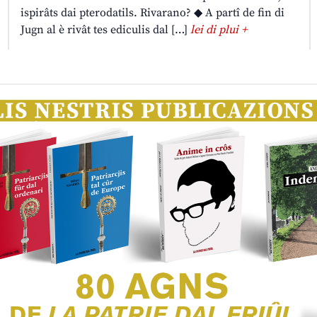
ispirâts dai pterodatils. Rivarano? ◆ A partî de fin di
Jugn al è rivât tes ediculis dal […]
lei di plui +