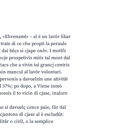
n, «Ehrenamt» – al è un lavôr libar
 trate di ce che propit la peraule
 dai bêçs si cjape onôr. I motîfs
 ancje prospetivis miôr tal mont dal
riacs che a vivin tai grancj centris
ssin mancul al lavôr volontari.
personis a davuelzin une ativitât
 il 37%; po dopo, a Viene inmò
ssis il to vicin di cjase, inalore
che si davuelç cence paie, fûr dal
cjantons di cjase al è escludût:
itâr o civîl, o la semplice