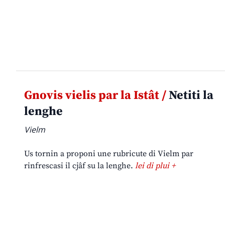
Gnovis vielis par la Istât /
Netiti la
lenghe
Vielm
Us tornin a proponi une rubricute di Vielm par
rinfrescasi il cjâf su la lenghe.
lei di plui +