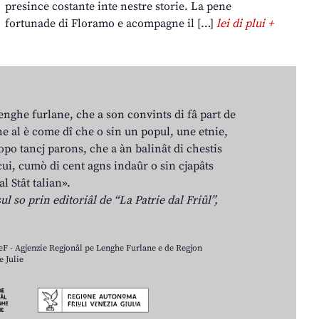
presince costante inte nestre storie. La pene
fortunade di Floramo e acompagne il […]
lei di plui +
lenghe furlane, che a son convints di fâ part de
e al è come dî che o sin un popul, une etnie,
po tancj parons, che a àn balinât di chestis
cui, cumò di cent agns indaûr o sin cjapâts
al Stât talian».
ul so prin editoriâl de “La Patrie dal Friûl”,
LeF - Agjenzie Regjonâl pe Lenghe Furlane e de Regjon
 Julie