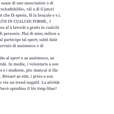
e suaze di une associazion o di
chaftshilfe», vâl a dî il jutori
t che fâ spesis, fâ la braçule e v.i.
ATIS IN CUALCHI FORME_ I
ns al à lavorât a gratis in cualchi
di personis. Plui di mieç milion a
l partecipe tal sport; subit daûr
ervizis di assistence o di
âts al sport o ae assistence, ae
rmâi. In medie, i volontaris a son
rs e i students, pôc mancul si fâs
 Rivuart ae etât, i prins a son
 o vin un trend negatîf. La ativitât
 Parcè spindino il lôr timp libar?