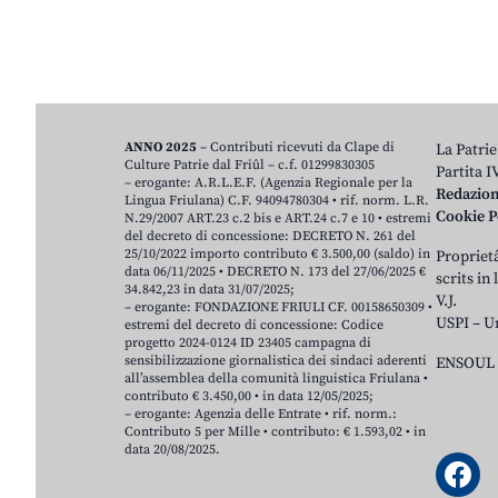
ANNO 2025
– Contributi ricevuti da Clape di
La Patrie
Culture Patrie dal Friûl – c.f. 01299830305
Partita 
– erogante: A.R.L.E.F. (Agenzia Regionale per la
Redazio
Lingua Friulana) C.F. 94094780304 • rif. norm. L.R.
Cookie P
N.29/2007 ART.23 c.2 bis e ART.24 c.7 e 10 • estremi
del decreto di concessione: DECRETO N. 261 del
25/10/2022 importo contributo € 3.500,00 (saldo) in
Proprietâ
data 06/11/2025 • DECRETO N. 173 del 27/06/2025 €
scrits in
34.842,23 in data 31/07/2025;
V.J.
– erogante: FONDAZIONE FRIULI CF. 00158650309 •
USPI – U
estremi del decreto di concessione: Codice
progetto 2024-0124 ID 23405 campagna di
sensibilizzazione giornalistica dei sindaci aderenti
ENSOUL 
all’assemblea della comunità linguistica Friulana •
contributo € 3.450,00 • in data 12/05/2025;
– erogante: Agenzia delle Entrate • rif. norm.:
Contributo 5 per Mille • contributo: € 1.593,02 • in
data 20/08/2025.