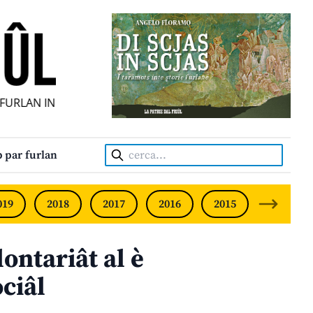
URLAN INDIPENDENT • INDEPENDENT FRIULIAN MONTHLY •
Cerca:
 par furlan
019
2018
2017
2016
2015
2014
ontariât al è
ciâl