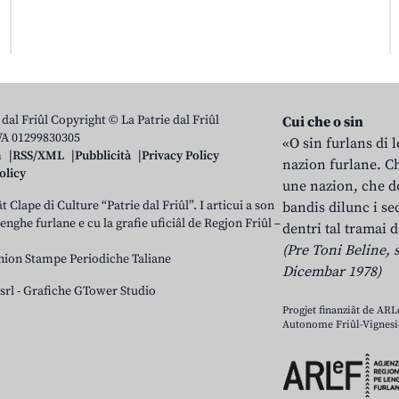
 dal Friûl Copyright © La Patrie dal Friûl
Cui che o sin
IVA 01299830305
«O sin furlans di 
n
RSS/XML
Pubblicità
Privacy Policy
nazion furlane. Ch
olicy
une nazion, che do
t Clape di Culture “Patrie dal Friûl”. I articui a son
bandis dilunc i se
 lenghe furlane e cu la grafie uficiâl de Regjon Friûl –
dentri tal tramai d
(Pre Toni Beline, s
nion Stampe Periodiche Taliane
Dicembar 1978)
srl
-
Grafiche GTower Studio
Progjet finanziât de AR
Autonome Friûl-Vignesie