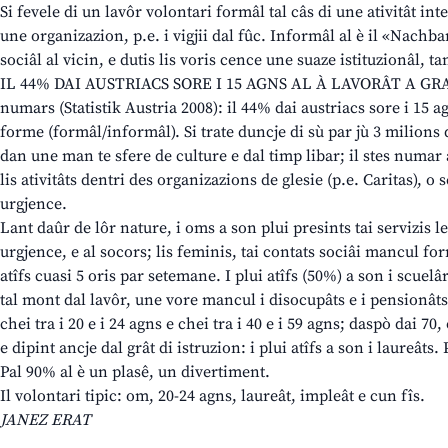
Si fevele di un lavôr volontari formâl tal câs di une ativitât int
une organizazion, p.e. i vigjii dal fûc. Informâl al è il «Nachbars
sociâl al vicin, e dutis lis voris cence une suaze istituzionâl, tan
IL 44% DAI AUSTRIACS SORE I 15 AGNS AL À LAVORÂT A GR
numars (Statistik Austria 2008): il 44% dai austriacs sore i 15 ag
forme (formâl/informâl). Si trate duncje di sù par jù 3 milions 
dan une man te sfere de culture e dal timp libar; il stes numar a
lis ativitâts dentri des organizazions de glesie (p.e. Caritas), o s
urgjence.
Lant daûr de lôr nature, i oms a son plui presints tai servizis le
urgjence, e al socors; lis feminis, tai contats sociâi mancul fo
atîfs cuasi 5 oris par setemane. I plui atîfs (50%) a son i scuelâ
tal mont dal lavôr, une vore mancul i disocupâts e i pensionâts.
chei tra i 20 e i 24 agns e chei tra i 40 e i 59 agns; daspò dai 70,
e dipint ancje dal grât di istruzion: i plui atîfs a son i laureâts.
Pal 90% al è un plasê, un divertiment.
Il volontari tipic: om, 20-24 agns, laureât, impleât e cun fîs.
JANEZ ERAT