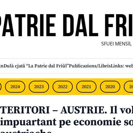
SFUEI MENSÎL F
in
Dulà cjatâ “La Patrie dal Friûl”
Publicazions/Libris
Links: web
2024
2023
2022
2021
2020
2
TERITORI – AUSTRIE. Il vol
impuartant pe economie so