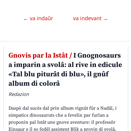
← va indaûr
va indevant →
Gnovis par la Istât /
I Gnognosaurs
a imparin a svolâ: al rive in edicule
«Tal blu piturât di blu», il gnûf
album di colorâ
Redazion
Daspò dal sucès dal prin album vignût fûr a Nadâl, i
simpatics dinosauruts che a fevelin par furlan a
proponin pal Istât une gnove aventure: il professôr
Einsaur e il so fedêl assistent Blik a provin di svolâ,