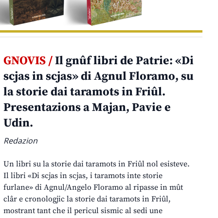
GNOVIS /
Il gnûf libri de Patrie: «Di
scjas in scjas» di Agnul Floramo, su
la storie dai taramots in Friûl.
Presentazions a Majan, Pavie e
Udin.
Redazion
Un libri su la storie dai taramots in Friûl nol esisteve.
Il libri «Di scjas in scjas, i taramots inte storie
furlane» di Agnul/Angelo Floramo al ripasse in mût
clâr e cronologjic la storie dai taramots in Friûl,
mostrant tant che il pericul sismic al sedi une