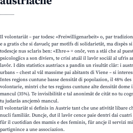
austriache
............
Il volontariât – par todesc «Freiwilligenarbeit» o, par tradizio
e a gratis che si davuelç par motîfs di solidarietât, ma dispès si
todescje nus sclarìs ben: «Ehre-» = onôr, ven a stâi che al puest
psicologjics a son diviers, te crisi atuâl il lavôr sociâl al ufrìs
lavôr. I dâts statistics austriacs a pandin un risultât clâr: i aust
urbans – chest al vâl massime pai abitants di Viene – si intere
Intes regjons cuntune basse densitât di popolazion, il 48% des 
volontarie, mintri che tes regjons cuntune alte densitât dome
mancul (35%). Te invisibilitât e tal anonimât de citât no tu cogno
tu judarâs ancjemò mancul.
Il volontariât si definìs in Austrie tant che une ativitât libare 
nucli familiâr. Duncje, dut il lavôr cence paie dentri dai cuatri 
fûr il cuotidian des mamis e des feminis, fûr ancje il servizi mil
partignince a une associazion.