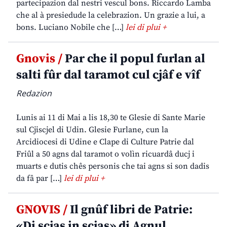
partecipazion dal nestri vescul bons. Riccardo Lamba
che al à presiedude la celebrazion. Un grazie a lui, a
bons. Luciano Nobile che […]
lei di plui +
Gnovis /
Par che il popul furlan al
salti fûr dal taramot cul cjâf e vîf
Redazion
Lunis ai 11 di Mai a lis 18,30 te Glesie di Sante Marie
sul Cjiscjel di Udin. Glesie Furlane, cun la
Arcidiocesi di Udine e Clape di Culture Patrie dal
Friûl a 50 agns dal taramot o volìn ricuardâ ducj i
muarts e dutis chês personis che tai agns si son dadis
da fâ par […]
lei di plui +
GNOVIS /
Il gnûf libri de Patrie:
«Di scjas in scjas» di Agnul