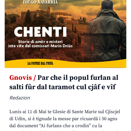
Gnovis /
Par che il popul furlan al
salti fûr dal taramot cul cjâf e vîf
Redazion
Lunis ai 11 di Mai te Glesie di Sante Marie sul Cjiscjel
di Udin, si è tignude la messe par ricuardâ i 50 agns
dal document “Ai furlans che a crodin” cu la