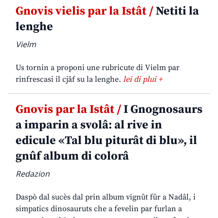
Gnovis vielis par la Istât /
Netiti la
lenghe
Vielm
Us tornin a proponi une rubricute di Vielm par
rinfrescasi il cjâf su la lenghe.
lei di plui +
Gnovis par la Istât /
I Gnognosaurs
a imparin a svolâ: al rive in
edicule «Tal blu piturât di blu», il
gnûf album di colorâ
Redazion
Daspò dal sucès dal prin album vignût fûr a Nadâl, i
simpatics dinosauruts che a fevelin par furlan a