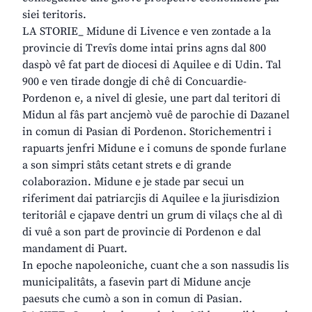
siei teritoris.
LA STORIE_ Midune di Livence e ven zontade a la
provincie di Trevîs dome intai prins agns dal 800
daspò vê fat part de diocesi di Aquilee e di Udin. Tal
900 e ven tirade dongje di chê di Concuardie-
Pordenon e, a nivel di glesie, une part dal teritori di
Midun al fâs part ancjemò vuê de parochie di Dazanel
in comun di Pasian di Pordenon. Storichementri i
rapuarts jenfri Midune e i comuns de sponde furlane
a son simpri stâts cetant strets e di grande
colaborazion. Midune e je stade par secui un
riferiment dai patriarcjis di Aquilee e la jiurisdizion
teritoriâl e cjapave dentri un grum di vilaçs che al dì
di vuê a son part de provincie di Pordenon e dal
mandament di Puart.
In epoche napoleoniche, cuant che a son nassudis lis
municipalitâts, a fasevin part di Midune ancje
paesuts che cumò a son in comun di Pasian.