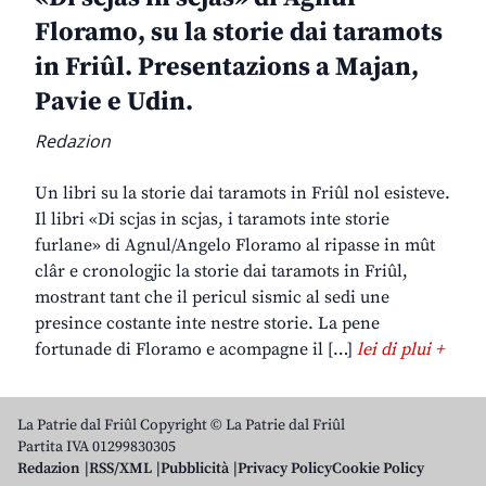
Floramo, su la storie dai taramots
in Friûl. Presentazions a Majan,
Pavie e Udin.
Redazion
Un libri su la storie dai taramots in Friûl nol esisteve.
Il libri «Di scjas in scjas, i taramots inte storie
furlane» di Agnul/Angelo Floramo al ripasse in mût
clâr e cronologjic la storie dai taramots in Friûl,
mostrant tant che il pericul sismic al sedi une
presince costante inte nestre storie. La pene
fortunade di Floramo e acompagne il […]
lei di plui +
La Patrie dal Friûl Copyright © La Patrie dal Friûl
Partita IVA 01299830305
Redazion
RSS/XML
Pubblicità
Privacy Policy
Cookie Policy