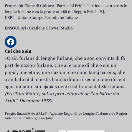
Proprietât Clape di Culture “Patrie dal Friûl”. I articui a son scrits in
lenghe furlane e cu la grafie uficiâl de Regjon Friûl – V.J.
USPI – Union Stampe Periodiche Taliane
ENSOUL srl
-
Grafiche GTower Studio
Cui che o sin
«O sin furlans di lenghe furlane, che a son convints di fâ
part de nazion furlane. Che al è come dî che o sin un
popul, une etnie, une nazion, che dopo tancj parons, che
a àn balinât di chestis bandis dilunc i secui, cumò di cent
agns indaûr o sin cjapâts dentri tal tramai dal Stât talian».
(Pre Toni Beline, sul so prin editoriâl de “La Patrie dal
Friûl”, Dicembar 1978)
Progjet finanziât de ARLeF - Agjenzie Regjonâl pe Lenghe Furlane e de Regjon
Autonome Friûl-Vignesie Julie