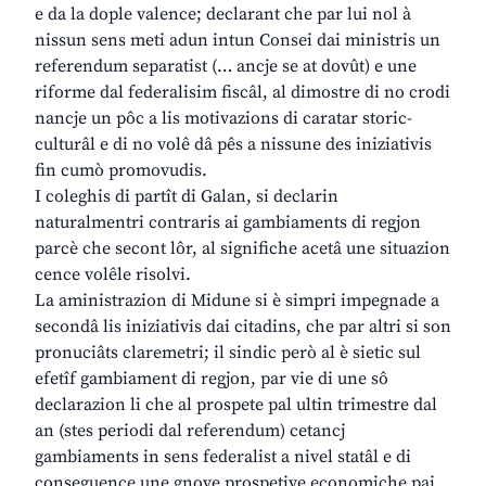
e da la dople valence; declarant che par lui nol à
nissun sens meti adun intun Consei dai ministris un
referendum separatist (… ancje se at dovût) e une
riforme dal federalisim fiscâl, al dimostre di no crodi
nancje un pôc a lis motivazions di caratar storic-
culturâl e di no volê dâ pês a nissune des iniziativis
fin cumò promovudis.
I coleghis di partît di Galan, si declarin
naturalmentri contraris ai gambiaments di regjon
parcè che secont lôr, al significhe acetâ une situazion
cence volêle risolvi.
La aministrazion di Midune si è simpri impegnade a
secondâ lis iniziativis dai citadins, che par altri si son
pronuciâts claremetri; il sindic però al è sietic sul
efetîf gambiament di regjon, par vie di une sô
declarazion li che al prospete pal ultin trimestre dal
an (stes periodi dal referendum) cetancj
gambiaments in sens federalist a nivel statâl e di
conseguence une gnove prospetive economiche pai