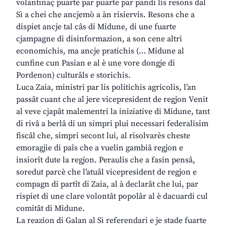
volantinaç puarte par puarte par pandi lis resons dal
Sì a chei che ancjemò a àn risiervis. Resons che a
dispiet ancje tal câs di Midune, di une fuarte
cjampagne di disinformazion, a son cene altri
economichis, ma ancje pratichis (… Midune al
cunfine cun Pasian e al è une vore dongje di
Pordenon) culturâls e storichis.
Luca Zaia, ministri par lis politichis agricolis, l’an
passât cuant che al jere vicepresident de regjon Venit
al veve cjapât malementri la iniziative di Midune, tant
di rivâ a berlâ di un simpri plui necessari federalisim
fiscâl che, simpri secont lui, al risolvarès cheste
emoragjie di paîs che a vuelin gambiâ regjon e
insiorît dute la regjon. Peraulis che a fasin pensâ,
soredut parcè che l’atuâl vicepresident de regjon e
compagn di partît di Zaia, al à declarât che lui, par
rispiet di une clare volontât popolâr al è dacuardi cul
comitât di Midune.
La reazion di Galan al Sì referendari e je stade fuarte