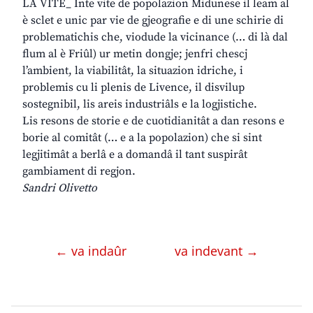
LA VITE_ Inte vite de popolazion Midunese il leam al
è sclet e unic par vie de gjeografie e di une schirie di
problematichis che, viodude la vicinance (… di là dal
flum al è Friûl) ur metin dongje; jenfri chescj
l’ambient, la viabilitât, la situazion idriche, i
problemis cu li plenis de Livence, il disvilup
sostegnibil, lis areis industriâls e la logjistiche.
Lis resons de storie e de cuotidianitât a dan resons e
borie al comitât (… e a la popolazion) che si sint
legjitimât a berlâ e a domandâ il tant suspirât
gambiament di regjon.
Sandri Olivetto
← va indaûr
va indevant →