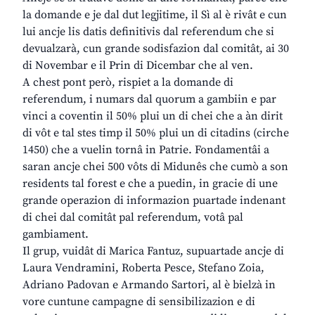
la domande e je dal dut legjitime, il Sì al è rivât e cun
lui ancje lis datis definitivis dal referendum che si
devualzarà, cun grande sodisfazion dal comitât, ai 30
di Novembar e il Prin di Dicembar che al ven.
A chest pont però, rispiet a la domande di
referendum, i numars dal quorum a gambiin e par
vinci a coventin il 50% plui un di chei che a àn dirit
di vôt e tal stes timp il 50% plui un di citadins (cirche
1450) che a vuelin tornâ in Patrie. Fondamentâi a
saran ancje chei 500 vôts di Midunês che cumò a son
residents tal forest e che a puedin, in gracie di une
grande operazion di informazion puartade indenant
di chei dal comitât pal referendum, votâ pal
gambiament.
Il grup, vuidât di Marica Fantuz, supuartade ancje di
Laura Vendramini, Roberta Pesce, Stefano Zoia,
Adriano Padovan e Armando Sartori, al è bielzà in
vore cuntune campagne di sensibilizazion e di