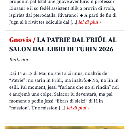
proponin pal Istât une gnove aventure: il professôr
Einsaur e il so fedêl assistent Blik a provin di svolâ,
ispirâts dai pterodatils. Rivarano? ◆ A partî de fin di
Jugn al è rivât tes ediculis dal […]
lei di plui +
Gnovis /
LA PATRIE DAL FRIÛL AL
SALON DAL LIBRI DI TURIN 2026
Redazion
Dai 14 ai 18 di Mai no steit a cirînus, noaltris de
“Patrie”: no sarin in Friûl, ma inaltrò.◆ No, no lìn in
esili. Pal moment, jessi “furlans che no si rindin” nol
è ancjemò une colpe. Salacor lu deventarà, ma pal
moment o podin jessi “libars di sielzi” di lâ in
“mission”. Une mission […]
lei di plui +