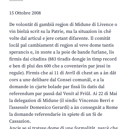
15 Ottobre 2008
De volontât di gambiâ regjon di Midune di Livence o
vin bielzà scrit su la Patrie, ma la situazion in chê
volte dal articul e jere cetant difarente. Il comitât
locâl pal cambiament di regjon al veve dome tantis
sperancis e, in zonte a la poie de bande furlane, lis
firmis dai citadins (883 tiradis dongje in timp record
e ben di plui des 600 che a coventavin par jessi in
regule). Firmis che ai 11 di Avrîl di chest an a àn dât
cors a une delibare dal Consei comunâl, e a la
domande in cjarte bolade par fissâ lis datis dal
referendum par passâ dal Venit al Friûl. Ai 22 di Mai
la delegazion di Midune (il sindic Vincenzo Berri e
l’assessôr Domenico Gerardi) a àn consegnât a Rome
la domande referendarie in spiete di un Sì de
Cassazion.
Ancje se si tratave dome di une formalitât, parcè che