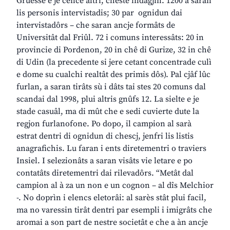
Gruesse e je cence altri, cheste indagjin. 1200 a saran
lis personis intervistadis; 30 par ognidun dai
intervistadôrs – che saran ancje formâts de
Universitât dal Friûl. 72 i comuns interessâts: 20 in
provincie di Pordenon, 20 in chê di Gurize, 32 in chê
di Udin (la precedente si jere cetant concentrade culì
e dome su cualchi realtât des primis dôs). Pal cjâf lûc
furlan, a saran tirâts sù i dâts tai stes 20 comuns dal
scandai dal 1998, plui altris gnûfs 12. La sielte e je
stade casuâl, ma di mût che e sedi cuvierte dute la
regjon furlanofone. Po dopo, il campion al sarà
estrat dentri di ognidun di chescj, jenfri lis listis
anagrafichis. Lu faran i ents diretementri o traviers
Insiel. I selezionâts a saran visâts vie letare e po
contatâts diretementri dai rilevadôrs. “Metât dal
campion al à za un non e un cognon – al dîs Melchior
-. No doprìn i elencs eletorâi: al sarès stât plui facil,
ma no varessin tirât dentri par esempli i imigrâts che
aromai a son part de nestre societât e che a àn ancje