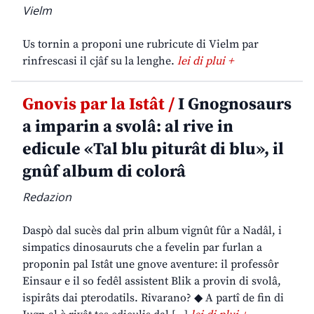
Vielm
Us tornin a proponi une rubricute di Vielm par
rinfrescasi il cjâf su la lenghe.
lei di plui +
Gnovis par la Istât /
I Gnognosaurs
a imparin a svolâ: al rive in
edicule «Tal blu piturât di blu», il
gnûf album di colorâ
Redazion
Daspò dal sucès dal prin album vignût fûr a Nadâl, i
simpatics dinosauruts che a fevelin par furlan a
proponin pal Istât une gnove aventure: il professôr
Einsaur e il so fedêl assistent Blik a provin di svolâ,
ispirâts dai pterodatils. Rivarano? ◆ A partî de fin di