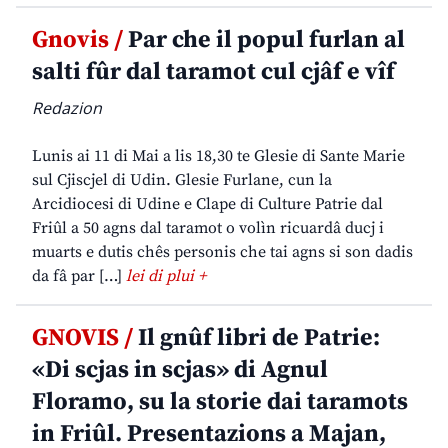
Gnovis /
Par che il popul furlan al
salti fûr dal taramot cul cjâf e vîf
Redazion
Lunis ai 11 di Mai a lis 18,30 te Glesie di Sante Marie
sul Cjiscjel di Udin. Glesie Furlane, cun la
Arcidiocesi di Udine e Clape di Culture Patrie dal
Friûl a 50 agns dal taramot o volìn ricuardâ ducj i
muarts e dutis chês personis che tai agns si son dadis
da fâ par […]
lei di plui +
GNOVIS /
Il gnûf libri de Patrie:
«Di scjas in scjas» di Agnul
Floramo, su la storie dai taramots
in Friûl. Presentazions a Majan,