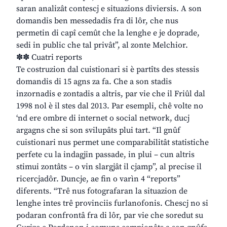
saran analizât contescj e situazions diviersis. A son
domandis ben messedadis fra di lôr, che nus
permetin di capî cemût che la lenghe e je doprade,
sedi in public che tal privât”, al zonte Melchior.
✽✽ Cuatri reports
Te costruzion dal cuistionari si è partîts des stessis
domandis di 15 agns za fa. Che a son stadis
inzornadis e zontadis a altris, par vie che il Friûl dal
1998 nol è il stes dal 2013. Par esempli, chê volte no
‘nd ere ombre di internet o social network, ducj
argagns che si son svilupâts plui tart. “Il gnûf
cuistionari nus permet une comparabilitât statistiche
perfete cu la indagjin passade, in plui – cun altris
stimui zontâts – o vin slargjât il cjamp”, al precise il
ricercjadôr. Duncje, ae fin o varìn 4 “reports”
diferents. “Trê nus fotografaran la situazion de
lenghe intes trê provinciis furlanofonis. Chescj no si
podaran confrontâ fra di lôr, par vie che soredut su