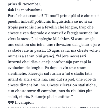
prins di Novembar.
✽✽ Lis motivazions
Parcè chest scandai? “Il motîf principâl al è che no si
puedin imbastî politichis linguistichis se no si sa
tropis personis che a fevelin chê lenghe, trop che
cheste e ven doprade o e sorevîf e l’ategjament de int
viers la stesse”, al spieghe Melchior. Si zonte ancje
une cuistion storiche: une rilevazion dal gjenar e jere
za stade fate in passât, 15 agns za fa, ma cheste volte i
numars a saran plui grancj. “Al jere necessari
inzornâ chei dâts e ancje confrontâju par capî la
evoluzion de lenghe. Po dopo o vin une reson
sientifiche. Ricercjis sul furlan a ‘nd è stadis fatis
intant di altris ents ma, cun dut rispiet, une robe di
cheste dimension, no. Cheste rilevazion statistiche,
cun cheste sorte di campion, nus da risultâts plui
stabii, cierts. E duncje plui sientifics.”
✽✽ Il campion