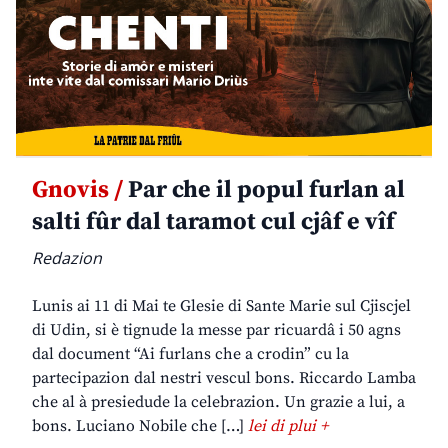
Gnovis /
Par che il popul furlan al
salti fûr dal taramot cul cjâf e vîf
Redazion
Lunis ai 11 di Mai te Glesie di Sante Marie sul Cjiscjel
di Udin, si è tignude la messe par ricuardâ i 50 agns
dal document “Ai furlans che a crodin” cu la
partecipazion dal nestri vescul bons. Riccardo Lamba
che al à presiedude la celebrazion. Un grazie a lui, a
bons. Luciano Nobile che […]
lei di plui +