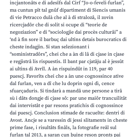
incjantonâts e di adesîfs dal Cirf “Jo-o-feveli-furlan”,
ma cuntun pît tal gnûf dipartiment di Siencis umanis
di vie Petracco dulà che al à di stralozâ, il zovin
ricercjadôr che di solit si ocupe di “teorie de
negoziazion” e di “sociologjie dai procès culturâi” a
‘nd à fin sore il barbuç dai ultins detais burocratics di
cheste indagjin. Si stan selezionant i
“soministradôrs”, chei che a àn di lâ di cjase in cjase
e regjistrâ lis rispuestis. Il bant par cjatâju al è jessût
ai ultins di Avrîl. A àn rispuindût in 119, par 40
puescj. Favorîts chei che a àn une cognossince ative
dal furlan, ven a dî che lu doprin ogni dì, cence
sfuarçaduris. Si tindarà a mandâ une persone a tirâ
sù i dâts dongje di cjase sô: par une maiôr trancuilitât
dai intervistât e par resons pratichis di cognossince
dai puescj. Conclusion stimade de racuelte: dentri di
Avost. Ancje se a varessin di jessi slitaments in cheste
prime fase, i risultâts finâls, la fotografie reâl sul
furlan tal 2013, a saran cun buine reson pronts pai