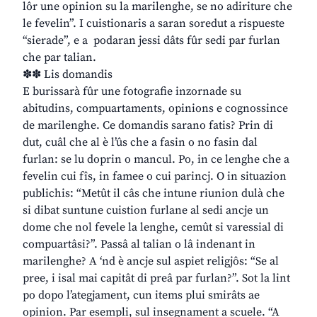
lôr une opinion su la marilenghe, se no adiriture che
le fevelin”. I cuistionaris a saran soredut a rispueste
“sierade”, e a podaran jessi dâts fûr sedi par furlan
che par talian.
✽✽ Lis domandis
E burissarà fûr une fotografie inzornade su
abitudins, compuartaments, opinions e cognossince
de marilenghe. Ce domandis sarano fatis? Prin di
dut, cuâl che al è l’ûs che a fasin o no fasin dal
furlan: se lu doprin o mancul. Po, in ce lenghe che a
fevelin cui fîs, in famee o cui parincj. O in situazion
publichis: “Metût il câs che intune riunion dulà che
si dibat suntune cuistion furlane al sedi ancje un
dome che nol fevele la lenghe, cemût si varessial di
compuartâsi?”. Passâ al talian o lâ indenant in
marilenghe? A ‘nd è ancje sul aspiet religjôs: “Se al
pree, i isal mai capitât di preâ par furlan?”. Sot la lint
po dopo l’ategjament, cun items plui smirâts ae
opinion. Par esempli, sul insegnament a scuele. “A