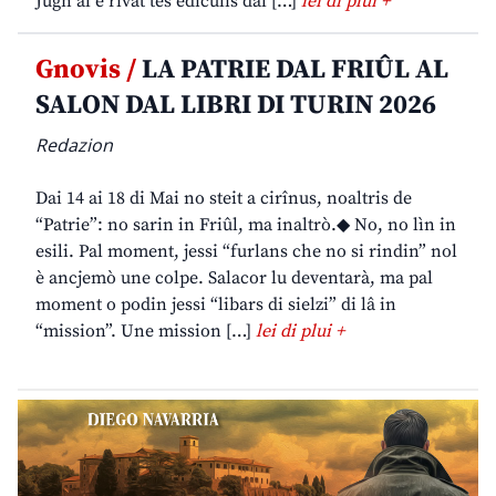
Jugn al è rivât tes ediculis dal […]
lei di plui +
Gnovis /
LA PATRIE DAL FRIÛL AL
SALON DAL LIBRI DI TURIN 2026
Redazion
Dai 14 ai 18 di Mai no steit a cirînus, noaltris de
“Patrie”: no sarin in Friûl, ma inaltrò.◆ No, no lìn in
esili. Pal moment, jessi “furlans che no si rindin” nol
è ancjemò une colpe. Salacor lu deventarà, ma pal
moment o podin jessi “libars di sielzi” di lâ in
“mission”. Une mission […]
lei di plui +