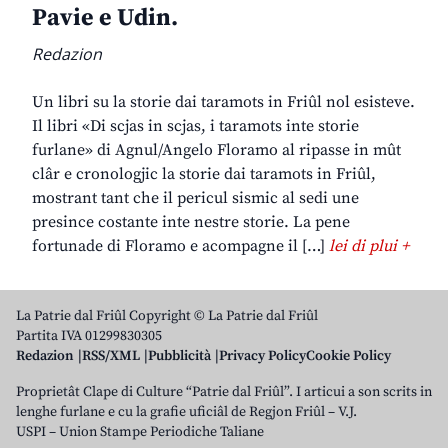
Pavie e Udin.
Redazion
Un libri su la storie dai taramots in Friûl nol esisteve.
Il libri «Di scjas in scjas, i taramots inte storie
furlane» di Agnul/Angelo Floramo al ripasse in mût
clâr e cronologjic la storie dai taramots in Friûl,
mostrant tant che il pericul sismic al sedi une
presince costante inte nestre storie. La pene
fortunade di Floramo e acompagne il […]
lei di plui +
La Patrie dal Friûl Copyright © La Patrie dal Friûl
Partita IVA 01299830305
Redazion
RSS/XML
Pubblicità
Privacy Policy
Cookie Policy
Proprietât Clape di Culture “Patrie dal Friûl”. I articui a son scrits in
lenghe furlane e cu la grafie uficiâl de Regjon Friûl – V.J.
USPI – Union Stampe Periodiche Taliane