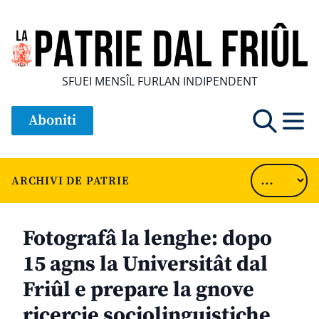
SFUEI MENSÎL FURLAN INDIPENDENT
Aboniti
ARCHIVI DE PATRIE
Fotografâ la lenghe: dopo
15 agns la Universitât dal
Friûl e prepare la gnove
ricercje sociolinguistiche