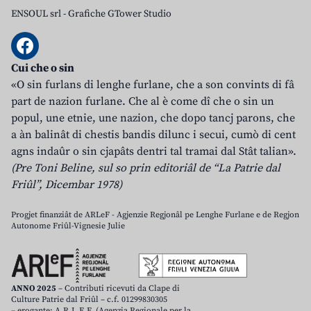
ENSOUL srl
-
Grafiche GTower Studio
Cui che o sin
«O sin furlans di lenghe furlane, che a son convints di fâ
part de nazion furlane. Che al è come dî che o sin un
popul, une etnie, une nazion, che dopo tancj parons, che
a àn balinât di chestis bandis dilunc i secui, cumò di cent
agns indaûr o sin cjapâts dentri tal tramai dal Stât talian».
(Pre Toni Beline, sul so prin editoriâl de “La Patrie dal
Friûl”, Dicembar 1978)
Progjet finanziât de ARLeF - Agjenzie Regjonâl pe Lenghe Furlane e de Regjon
Autonome Friûl-Vignesie Julie
ANNO 2025
– Contributi ricevuti da Clape di
Culture Patrie dal Friûl – c.f. 01299830305
– erogante: A.R.L.E.F. (Agenzia Regionale per la