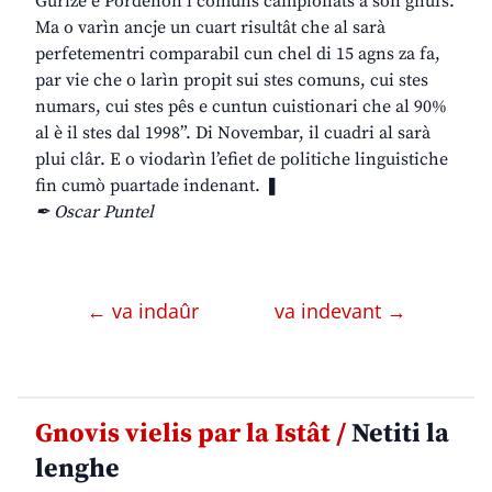
Gurize e Pordenon i comuns campionâts a son gnûfs.
Ma o varìn ancje un cuart risultât che al sarà
perfetementri comparabil cun chel di 15 agns za fa,
par vie che o larìn propit sui stes comuns, cui stes
numars, cui stes pês e cuntun cuistionari che al 90%
al è il stes dal 1998”. Di Novembar, il cuadri al sarà
plui clâr. E o viodarìn l’efiet de politiche linguistiche
fin cumò puartade indenant. ❚
✒ Oscar Puntel
← va indaûr
va indevant →
Gnovis vielis par la Istât /
Netiti la
lenghe