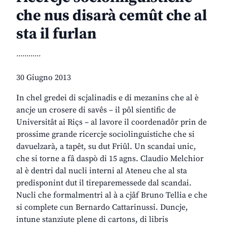
che nus disarà cemût che al
sta il furlan
............
30 Giugno 2013
In chel gredei di scjalinadis e di mezanins che al è
ancje un crosere di savês – il pôl sientific de
Universitât ai Riçs – al lavore il coordenadôr prin de
prossime grande ricercje sociolinguistiche che si
davuelzarà, a tapêt, su dut Friûl. Un scandai unic,
che si torne a fâ daspò di 15 agns. Claudio Melchior
al è dentri dal nucli interni al Ateneu che al sta
predisponint dut il tireparemessede dal scandai.
Nucli che formalmentri al à a cjâf Bruno Tellia e che
si complete cun Bernardo Cattarinussi. Duncje,
intune stanziute plene di cartons, di libris