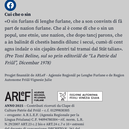
Cui che o sin
«O sin furlans di lenghe furlane, che a son convints di fâ
part de nazion furlane. Che al è come dî che o sin un
popul, une etnie, une nazion, che dopo tancj parons, che
a àn balinât di chestis bandis dilunc i secui, cumò di cent
agns indaûr o sin cjapâts dentri tal tramai dal Stât talian».
(Pre Toni Beline, sul so prin editoriâl de “La Patrie dal
Friûl”, Dicembar 1978)
Progjet finanziât de ARLeF - Agjenzie Regjonâl pe Lenghe Furlane e de Regjon
Autonome Friûl-Vignesie Julie
ANNO 2025
– Contributi ricevuti da Clape di
Culture Patrie dal Friûl – c.f. 01299830305
– erogante: A.R.L.E.F. (Agenzia Regionale per la
Lingua Friulana) C.F. 94094780304 • rif. norm. L.R.
N.29/2007 ART.23 c.2 bis e ART.24 c.7 e 10 • estremi
del decreto di concessione: DECRETO N. 261 del