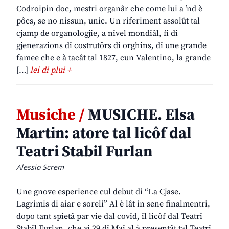
Codroipin doc, mestri organâr che come lui a ’nd è
pôcs, se no nissun, unic. Un riferiment assolût tal
cjamp de organologjie, a nivel mondiâl, fi di
gjenerazions di costrutôrs di orghins, di une grande
famee che e à tacât tal 1827, cun Valentino, la grande
[…]
lei di plui +
Musiche /
MUSICHE. Elsa
Martin: atore tal licôf dal
Teatri Stabil Furlan
Alessio Screm
Une gnove esperience cul debut di “La Cjase.
Lagrimis di aiar e soreli” Al è lât in sene finalmentri,
dopo tant spietâ par vie dal covid, il licôf dal Teatri
Stabil Furlan, che ai 29 di Mai al à presentât tal Teatri