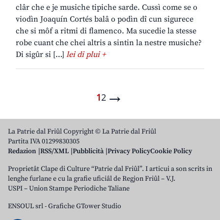
clâr che e je musiche tipiche sarde. Cussì come se o
viodìn Joaquín Cortés balâ o podìn dî cun sigurece
che si môf a ritmi di flamenco. Ma sucedie la stesse
robe cuant che chei altris a sintin la nestre musiche?
Di sigûr si […]
lei di plui +
→
1
2
La Patrie dal Friûl Copyright © La Patrie dal Friûl
Partita IVA 01299830305
Redazion
RSS/XML
Pubblicità
Privacy Policy
Cookie Policy
Proprietât Clape di Culture “Patrie dal Friûl”. I articui a son scrits in
lenghe furlane e cu la grafie uficiâl de Regjon Friûl – V.J.
USPI – Union Stampe Periodiche Taliane
ENSOUL srl
-
Grafiche GTower Studio