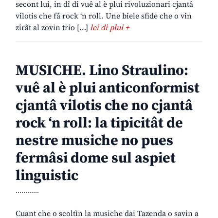
secont lui, in dî di vuê al è plui rivoluzionari cjantâ
vilotis che fâ rock ‘n roll. Une biele sfide che o vin
zirât al zovin trio […]
lei di plui +
MUSICHE. Lino Straulino:
vuê al è plui anticonformist
cjantâ vilotis che no cjantâ
rock ‘n roll: la tipicitât de
nestre musiche no pues
fermâsi dome sul aspiet
linguistic
............
Cuant che o scoltìn la musiche dai Tazenda o savin a