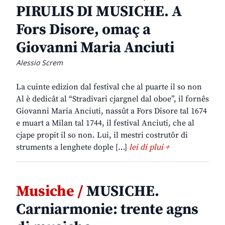
PIRULIS DI MUSICHE. A
Fors Disore, omaç a
Giovanni Maria Anciuti
Alessio Screm
La cuinte edizion dal festival che al puarte il so non
Al è dedicât al “Stradivari cjargnel dal oboe”, il fornês
Giovanni Maria Anciuti, nassût a Fors Disore tal 1674
e muart a Milan tal 1744, il festival Anciuti, che al
cjape propit il so non. Lui, il mestri costrutôr di
struments a lenghete dople […]
lei di plui +
Musiche /
MUSICHE.
Carniarmonie: trente agns