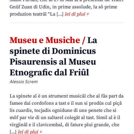
Gnûf Zuan di Udin, in prime assolude, la sô prime
produzion teatrâl “La […]
lei di plui +
Museu e Musiche /
La
spinete di Dominicus
Pisaurensis al Museu
Etnografic dal Friûl
Alessio Screm
La spinete al è un strument musicâl che al fâs part da
famee dai cordofons a tast e il sun si prodûs cul piçâ
lis cuardis, tocjadis ognidune di une penete che si
môf par vie di un saltarel colegât al tast. Simil al è il
virgjinâl e il clavicembal, di fature plui grande, che
[…]
lei di plui +