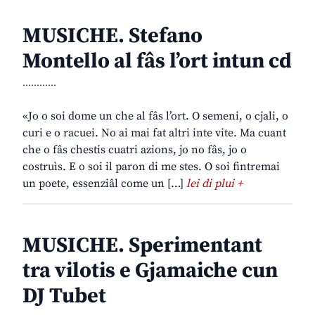
MUSICHE. Stefano
Montello al fâs l’ort intun cd
............
«Jo o soi dome un che al fâs l’ort. O semeni, o cjali, o
curi e o racuei. No ai mai fat altri inte vite. Ma cuant
che o fâs chestis cuatri azions, jo no fâs, jo o
costruìs. E o soi il paron di me stes. O soi fintremai
un poete, essenziâl come un […]
lei di plui +
MUSICHE. Sperimentant
tra vilotis e Gjamaiche cun
DJ Tubet