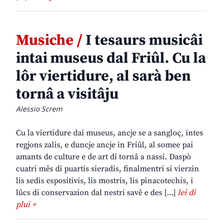
Musiche /
I tesaurs musicâi
intai museus dal Friûl. Cu la
lôr viertidure, al sarà ben
tornâ a visitâju
Alessio Screm
Cu la viertidure dai museus, ancje se a sangloç, intes
regjons zalis, e duncje ancje in Friûl, al somee pai
amants de culture e de art di tornâ a nassi. Daspò
cuatri mês di puartis sieradis, finalmentri si vierzin
lis sedis espositivis, lis mostris, lis pinacotechis, i
lûcs di conservazion dal nestri savê e des […]
lei di
plui +