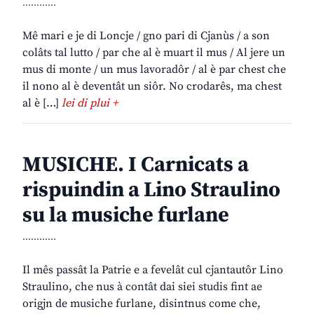
............
Mê mari e je di Loncje / gno pari di Cjanùs / a son
colâts tal lutto / par che al è muart il mus / Al jere un
mus di monte / un mus lavoradôr / al è par chest che
il nono al è deventât un siôr. No crodarês, ma chest
al è […]
lei di plui +
MUSICHE. I Carnicats a
rispuindin a Lino Straulino
su la musiche furlane
............
Il mês passât la Patrie e a fevelât cul cjantautôr Lino
Straulino, che nus à contât dai siei studis fint ae
origjn de musiche furlane, disintnus come che,