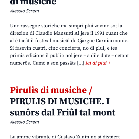
di musiche
Alessio Screm
Une rassegne storiche ma simpri plui zovine sot la
direzion di Claudio Mansutti Al jere il 1991 cuant che
al è tacât il festival musicâl de Cjargne Carniarmonie.
Si fasevin cuatri, cinc concierts, no di plui, e tes
primis edizions il public nol jere – a dile dute – cetant
numerôs. Cumò a son passâts […]
lei di plui +
Pirulis di musiche /
PIRULIS DI MUSICHE. I
sunôrs dal Friûl tal mont
Alessio Screm
La anime vibrante di Gustavo Zanin no si dispiert