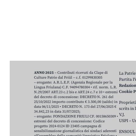
ANNO 2025
– Contributi ricevuti da Clape di
La Patrie
Culture Patrie dal Friûl – c.f. 01299830305
Partita 
– erogante: A.R.L.E.F. (Agenzia Regionale per la
Redazio
Lingua Friulana) C.F. 94094780304 • rif. norm. L.R.
Cookie P
N.29/2007 ART.23 c.2 bis e ART.24 c.7 e 10 • estremi
del decreto di concessione: DECRETO N. 261 del
25/10/2022 importo contributo € 3.500,00 (saldo) in
Proprietâ
data 06/11/2025 • DECRETO N. 173 del 27/06/2025 €
scrits in
34.842,23 in data 31/07/2025;
V.J.
– erogante: FONDAZIONE FRIULI CF. 00158650309 •
USPI – U
estremi del decreto di concessione: Codice
progetto 2024-0124 ID 23405 campagna di
sensibilizzazione giornalistica dei sindaci aderenti
ENSOUL 
all’assemblea della comunità linguistica Friulana •