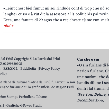
«Leint chest biel fumut mi soi rindude cont di trop che nô z
lenghe» cussì e à vût dit la assessore a lis politichis pai zov
Ecca, une fantate di 29 agns che a reç cheste cjame cun snait 
plui +
 dal Friûl Copyright © La Patrie dal Friûl
Cui che o sin
IVA 01299830305
«O sin furlans di 
n
RSS/XML
Pubblicità
Privacy Policy
nazion furlane. Ch
olicy
une nazion, che do
t Clape di Culture “Patrie dal Friûl”. I articui a son
bandis dilunc i se
 lenghe furlane e cu la grafie uficiâl de Regjon Friûl –
dentri tal tramai d
(Pre Toni Beline, s
nion Stampe Periodiche Taliane
Dicembar 1978)
srl
-
Grafiche GTower Studio