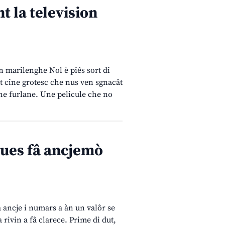
t la television
in marilenghe Nol è piês sort di
est cine grotesc che nus ven sgnacât
nghe furlane. Une pelicule che no
 pues fâ ancjemò
ma ancje i numars a àn un valôr se
a rivin a fâ clarece. Prime di dut,