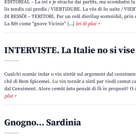
EDITORIÂL – La int e je strache dai partîts, ma scombatìn 
lis tendis cui predis / VIERTIDURE. La vôs di In uaite / VI
DI BESSÔI – TERITORI. Par un reâl disvilup sostenibil, prin 
La Rêt come “gnove Vicinie” […]
lei di plui +
INTERVISTE. La Italie no si vise
............
Cualchi numâr indar o vin sintût sul argoment dal censiment 
chê di Rem Spicemei. Lu vin tornât a sintî par viodi cemut ca j
dal Censiment. Alore cemût âstu pensât di fâ in proposit? O a
plui +
Gnogno… Sardinia
............