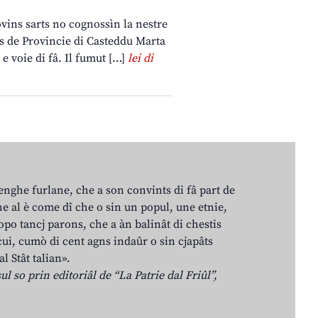
ovins sarts no cognossìn la nestre
ins de Provincie di Casteddu Marta
e voie di fâ. Il fumut […]
lei di
lenghe furlane, che a son convints di fâ part de
e al è come dî che o sin un popul, une etnie,
po tancj parons, che a àn balinât di chestis
cui, cumò di cent agns indaûr o sin cjapâts
al Stât talian».
ul so prin editoriâl de “La Patrie dal Friûl”,