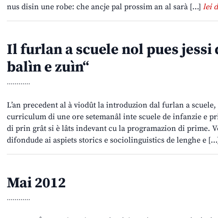
nus disin une robe: che ancje pal prossim an al sarà […]
lei d
Il furlan a scuele nol pues jessi
balìn e zuìn“
............
L’an precedent al à viodût la introduzion dal furlan a scuele,
curriculum di une ore setemanâl inte scuele de infanzie e pr
di prin grât si è lâts indevant cu la programazion di prime. 
difondude ai aspiets storics e sociolinguistics de lenghe e […
Mai 2012
............