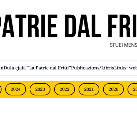
SFUEI MENSÎ
in
Dulà cjatâ “La Patrie dal Friûl”
Publicazions/Libris
Links: web
2024
2023
2022
2021
2020
2