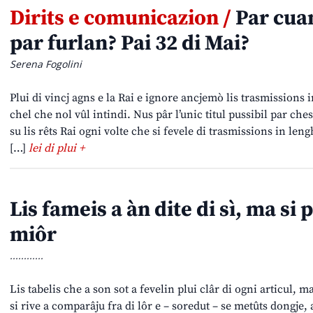
Dirits e comunicazion /
Par cuan
par furlan? Pai 32 di Mai?
Serena Fogolini
Plui di vincj agns e la Rai e ignore ancjemò lis trasmissions 
chel che nol vûl intindi. Nus pâr l’unic titul pussibil par ch
su lis rêts Rai ogni volte che si fevele di trasmissions in le
[…]
lei di plui +
Lis fameis a àn dite di sì, ma si
miôr
............
Lis tabelis che a son sot a fevelin plui clâr di ogni articul, 
si rive a comparâju fra di lôr e – soredut – se metûts dongje, 