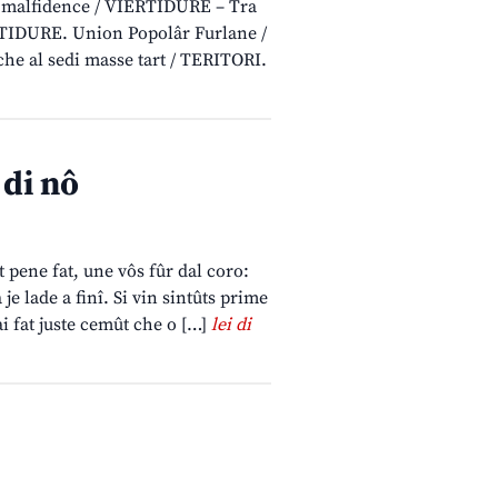
la malfidence / VIERTIDURE – Tra
ERTIDURE. Union Popolâr Furlane /
che al sedi masse tart / TERITORI.
 di nô
pene fat, une vôs fûr dal coro:
e lade a finî. Si vin sintûts prime
i fat juste cemût che o […]
lei di