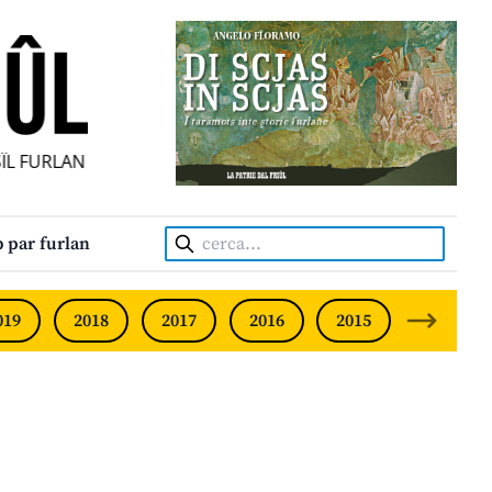
L FURLAN INDIPENDENT • INDEPENDENT FRIULIAN MONTHLY
Cerca:
 par furlan
019
2018
2017
2016
2015
2014