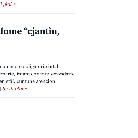
i plui +
 dome “cjantìn,
 cun cuote obligatorie intal
imarie, intant che inte secondarie
Ven stâi, cuntune atenzion
]
lei di plui +