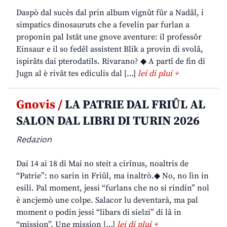
Daspò dal sucès dal prin album vignût fûr a Nadâl, i
simpatics dinosauruts che a fevelin par furlan a
proponin pal Istât une gnove aventure: il professôr
Einsaur e il so fedêl assistent Blik a provin di svolâ,
ispirâts dai pterodatils. Rivarano? ◆ A partî de fin di
Jugn al è rivât tes ediculis dal […]
lei di plui +
Gnovis /
LA PATRIE DAL FRIÛL AL
SALON DAL LIBRI DI TURIN 2026
Redazion
Dai 14 ai 18 di Mai no steit a cirînus, noaltris de
“Patrie”: no sarin in Friûl, ma inaltrò.◆ No, no lìn in
esili. Pal moment, jessi “furlans che no si rindin” nol
è ancjemò une colpe. Salacor lu deventarà, ma pal
moment o podin jessi “libars di sielzi” di lâ in
“mission”. Une mission […]
lei di plui +