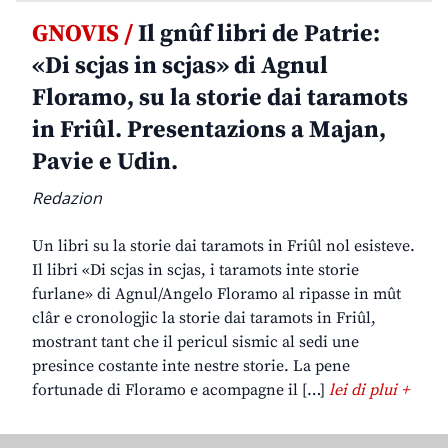
GNOVIS /
Il gnûf libri de Patrie:
«Di scjas in scjas» di Agnul
Floramo, su la storie dai taramots
in Friûl. Presentazions a Majan,
Pavie e Udin.
Redazion
Un libri su la storie dai taramots in Friûl nol esisteve.
Il libri «Di scjas in scjas, i taramots inte storie
furlane» di Agnul/Angelo Floramo al ripasse in mût
clâr e cronologjic la storie dai taramots in Friûl,
mostrant tant che il pericul sismic al sedi une
presince costante inte nestre storie. La pene
fortunade di Floramo e acompagne il […]
lei di plui +