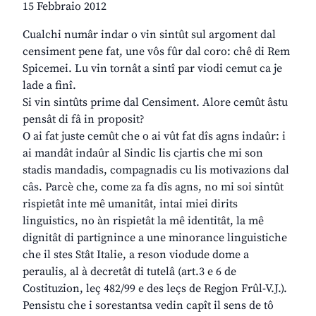
15 Febbraio 2012
Cualchi numâr indar o vin sintût sul argoment dal
censiment pene fat, une vôs fûr dal coro: chê di Rem
Spicemei. Lu vin tornât a sintî par viodi cemut ca je
lade a finî.
Si vin sintûts prime dal Censiment. Alore cemût âstu
pensât di fâ in proposit?
O ai fat juste cemût che o ai vût fat dîs agns indaûr: i
ai mandât indaûr al Sindic lis cjartis che mi son
stadis mandadis, compagnadis cu lis motivazions dal
câs. Parcè che, come za fa dîs agns, no mi soi sintût
rispietât inte mê umanitât, intai miei dirits
linguistics, no àn rispietât la mê identitât, la mê
dignitât di partignince a une minorance linguistiche
che il stes Stât Italie, a reson viodude dome a
peraulis, al à decretât di tutelâ (art.3 e 6 de
Costituzion, leç 482/99 e des leçs de Regjon Frûl-V.J.).
Pensistu che i sorestantsa vedin capît il sens de tô