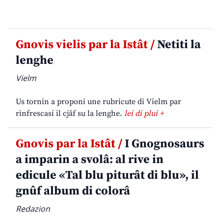
Gnovis vielis par la Istât /
Netiti la
lenghe
Vielm
Us tornin a proponi une rubricute di Vielm par
rinfrescasi il cjâf su la lenghe.
lei di plui +
Gnovis par la Istât /
I Gnognosaurs
a imparin a svolâ: al rive in
edicule «Tal blu piturât di blu», il
gnûf album di colorâ
Redazion