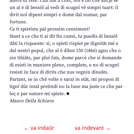
adore di vêle. Cun dut a chel, nol è dit che ancje se
un al è di bessôl al vedi di scugnî vê simpri tuart: il
dirit nol dipent simpri e dome dal numar, par
fortune.
Ce ti spietistu pal prossim censiment?
Stant a ce che ti ai dit fin cumò, tu puedis di bessôl
dâti la rispueste: sì, o spieti rispiet pe dignitât mê e
dal nestri popul, che al è dibot 150 (1866) agns che o
sin tibiâts, par plui fats, dome parcè che si domande
di esisti in maniere plene, complete, e no di scugnî
resisti in face di dirits che nus vegnin dineâts.
Partant, se in chê volte o sarai in stât, mi propon di
tignî dûr intal pretindi no la lune ma juste ce che par
leç e par nature mi spiete. ■
Mauro Della Schiava
← va indaûr
va indevant →