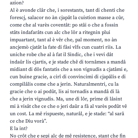
azion?
Al è avonde clâr che, i sorestants, tant di chenti che
forescj, salacor no àn cjapât la cuistion masse a cûr,
come che al varès coventât: po stâi o che a fossin
stâts indafarâts cun alc che lôr a ritegnin plui
impuartant, tant al è vêr che, pal moment, no àn
ancjemò cjatât la fate di fâsi vîfs cun cuatri riis. La
uniche robe che al à fat il Sindic, che i vevi dât
indaûr lis cjartis, e je stade chê di tornâmes a mandâ
midiant di dôs fantatis che a son vignudis a cjatâmi e,
cun buine gracie, a cirî di convincimi di cjapâlis e di
compilâlis come che a jerin. Naturalmentri, cu la
gracie che o ai podût, lis ai tornadis a mandâ di là
che a jerin vignudis. Ma, une di lôr, prime di lâsint
mi à visât che ce che o jeri daûr a fâ al varès podût vê
un cost. La mê rispueste, naturâl, e je stade: “al sarâ
ce che Diu vorà”.
E la int?
No crôt che e sepi alc de mê resistence, stant che fin