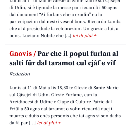
Lunis ai 11 di Mai te Glesie di Sante Marie sul Cjiscjel
di Udin, si è tignude la messe par ricuardâ i 50 agns
dal document “Ai furlans che a crodin” cu la
partecipazion dal nestri vescul bons. Riccardo Lamba
che al à presiedude la celebrazion. Un grazie a lui, a
bons. Luciano Nobile che […]
lei di plui +
Gnovis /
Par che il popul furlan al
salti fûr dal taramot cul cjâf e vîf
Redazion
Lunis ai 11 di Mai a lis 18,30 te Glesie di Sante Marie
sul Cjiscjel di Udin. Glesie Furlane, cun la
Arcidiocesi di Udine e Clape di Culture Patrie dal
Friûl a 50 agns dal taramot o volìn ricuardâ ducj i
muarts e dutis chês personis che tai agns si son dadis
da fâ par […]
lei di plui +