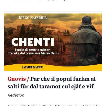
Gnovis /
Par che il popul furlan al
salti fûr dal taramot cul cjâf e vîf
Redazion