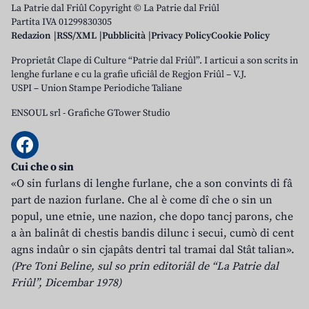
La Patrie dal Friûl Copyright © La Patrie dal Friûl
Partita IVA 01299830305
Redazion
RSS/XML
Pubblicità
Privacy Policy
Cookie Policy
Proprietât Clape di Culture “Patrie dal Friûl”. I articui a son scrits in
lenghe furlane e cu la grafie uficiâl de Regjon Friûl – V.J.
USPI – Union Stampe Periodiche Taliane
ENSOUL srl
-
Grafiche GTower Studio
Cui che o sin
«O sin furlans di lenghe furlane, che a son convints di fâ
part de nazion furlane. Che al è come dî che o sin un
popul, une etnie, une nazion, che dopo tancj parons, che
a àn balinât di chestis bandis dilunc i secui, cumò di cent
agns indaûr o sin cjapâts dentri tal tramai dal Stât talian».
(Pre Toni Beline, sul so prin editoriâl de “La Patrie dal
Friûl”, Dicembar 1978)