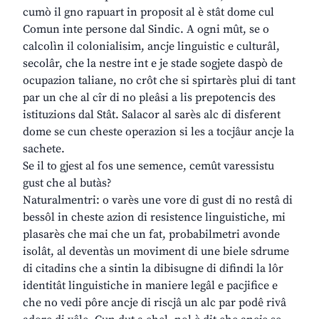
cumò il gno rapuart in proposit al è stât dome cul
Comun inte persone dal Sindic. A ogni mût, se o
calcolìn il colonialisim, ancje linguistic e culturâl,
secolâr, che la nestre int e je stade sogjete daspò de
ocupazion taliane, no crôt che si spirtarès plui di tant
par un che al cîr di no pleâsi a lis prepotencis des
istituzions dal Stât. Salacor al sarès alc di disferent
dome se cun cheste operazion si les a tocjâur ancje la
sachete.
Se il to gjest al fos une semence, cemût varessistu
gust che al butàs?
Naturalmentri: o varès une vore di gust di no restâ di
bessôl in cheste azion di resistence linguistiche, mi
plasarès che mai che un fat, probabilmetri avonde
isolât, al deventàs un moviment di une biele sdrume
di citadins che a sintin la dibisugne di difindi la lôr
identitât linguistiche in maniere legâl e pacjifice e
che no vedi pôre ancje di riscjâ un alc par podê rivâ