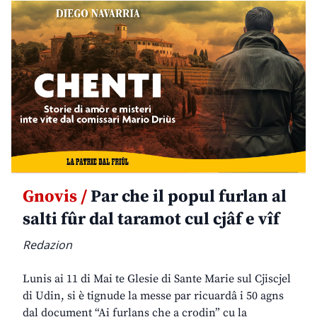
Gnovis /
Par che il popul furlan al
salti fûr dal taramot cul cjâf e vîf
Redazion
Lunis ai 11 di Mai te Glesie di Sante Marie sul Cjiscjel
di Udin, si è tignude la messe par ricuardâ i 50 agns
dal document “Ai furlans che a crodin” cu la