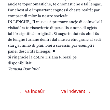
ancje te toponomastiche, te onomastiche e tal lengaç.
Par chest al è impuartant cognossi cheste realtât par
comprendi miôr la nestre societât.
IN LENGHE_ Il museu si premure ancje di coinvolzi i
visitadôrs te riscuvierte di peraulis e nons di ogjets
tal lôr significât origjinâl. Si augurìn dut câs che l’ûs
de lenghe furlane dentri dal museu etnografic al sedi
slargjât inmò di plui: biei a saressin par esempli i
panei descritîfs bilengâi. ■
Si ringracie la dot.re Tiziana Ribezzi pe
disponibilitât.
Venusia Dominici
← va indaûr
va indevant →