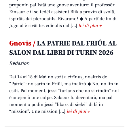
proponin pal Istât une gnove aventure: il professôr
Einsaur e il so fedêl assistent Blik a provin di svolâ,
ispirâts dai pterodatils. Rivarano? ◆ A partî de fin di
Jugn al è rivât tes ediculis dal […]
lei di plui +
Gnovis /
LA PATRIE DAL FRIÛL AL
SALON DAL LIBRI DI TURIN 2026
Redazion
Dai 14 ai 18 di Mai no steit a cirînus, noaltris de
“Patrie”: no sarin in Friûl, ma inaltrò.◆ No, no lìn in
esili. Pal moment, jessi “furlans che no si rindin” nol
è ancjemò une colpe. Salacor lu deventarà, ma pal
moment o podin jessi “libars di sielzi” di lâ in
“mission”. Une mission […]
lei di plui +