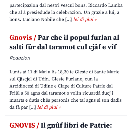
partecipazion dal nestri vescul bons. Riccardo Lamba
che al à presiedude la celebrazion. Un grazie a lui, a
bons. Luciano Nobile che […]
lei di plui +
Gnovis /
Par che il popul furlan al
salti fûr dal taramot cul cjâf e vîf
Redazion
Lunis ai 11 di Mai a lis 18,30 te Glesie di Sante Marie
sul Cjiscjel di Udin. Glesie Furlane, cun la
Arcidiocesi di Udine e Clape di Culture Patrie dal
Friûl a 50 agns dal taramot o volìn ricuardâ ducj i
muarts e dutis chês personis che tai agns si son dadis
da fâ par […]
lei di plui +
GNOVIS /
Il gnûf libri de Patrie: