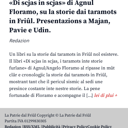
«Di scjas in scjas» di Agnul
Floramo, su la storie dai taramots
in Friûl. Presentazions a Majan,
Pavie e Udin.
Redazion
Un libri su la storie dai taramots in Friûl nol esisteve.
Il libri «Di scjas in scjas, i taramots inte storie
furlane» di Agnul/Angelo Floramo al ripasse in mût
clâr e cronologjic la storie dai taramots in Friûl,
mostrant tant che il pericul sismic al sedi une
presince costante inte nestre storie. La pene
fortunade di Floramo e acompagne il […]
lei di plui +
La Patrie dal Friûl Copyright © La Patrie dal Friûl
Partita IVA 01299830305
Redazion
RSS/XML
Pubblicità
Privacy Policy
Cookie Policy