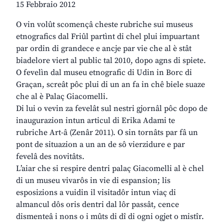
15 Febbraio 2012
O vin volût scomençâ cheste rubriche sui museus
etnografics dal Friûl partìnt di chel plui impuartant
par ordin di grandece e ancje par vie che al è stât
biadelore viert al public tal 2010, dopo agns di spiete.
O fevelìn dal museu etnografic di Udin in Borc di
Graçan, screât pôc plui di un an fa in chê biele suaze
che al è Palaç Giacomelli.
Di lui o vevin za fevelât sul nestri gjornâl pôc dopo de
inaugurazion intun articul di Erika Adami te
rubriche Art-â (Zenâr 2011). O sin tornâts par fâ un
pont de situazion a un an de sô vierzidure e par
fevelâ des novitâts.
L’aiar che si respire dentri palaç Giacomelli al è chel
di un museu vivarôs in vie di espansion; lis
esposizions a vuidin il visitadôr intun viaç di
almancul dôs oris dentri dal lôr passât, cence
dismenteâ i nons o i mûts di dî di ogni ogjet o mistîr.