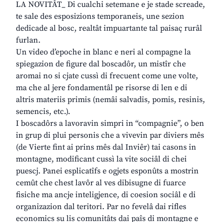
LA NOVITÂT_ Di cualchi setemane e je stade screade,
te sale des esposizions temporaneis, une sezion
dedicade al bosc, realtât impuartante tal paisaç rurâl
furlan.
Un video d’epoche in blanc e neri al compagne la
spiegazion de figure dal boscadôr, un mistîr che
aromai no si cjate cussì di frecuent come une volte,
ma che al jere fondamentâl pe risorse di len e di
altris materiis primis (nemâi salvadis, pomis, resinis,
semencis, etc.).
I boscadôrs a lavoravin simpri in “compagnie”, o ben
in grup di plui personis che a vivevin par diviers mês
(de Vierte fint ai prins mês dal Inviêr) tai casons in
montagne, modificant cussì la vite sociâl di chei
puescj. Panei esplicatîfs e ogjets esponûts a mostrin
cemût che chest lavôr al ves dibisugne di fuarce
fisiche ma ancje inteligjence, di coesion sociâl e di
organizazion dal teritori. Par no fevelâ dai rifles
economics su lis comunitâts dai paîs di montagne e