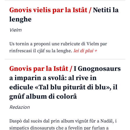
Gnovis vielis par la Istât /
Netiti la
lenghe
Vielm
Us tornin a proponi une rubricute di Vielm par
rinfrescasi il cjâf su la lenghe.
lei di plui +
Gnovis par la Istât /
I Gnognosaurs
a imparin a svolâ: al rive in
edicule «Tal blu piturât di blu», il
gnûf album di colorâ
Redazion
Daspò dal sucès dal prin album vignût fûr a Nadâl, i
simpatics dinosauruts che a fevelin par furlan a