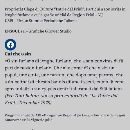
Proprietât Clape di Culture “Patrie dal Friûl”. I articui a son scrits in
lenghe furlane e cu la grafie uficiâl de Regjon Friûl – V.J.
USPI – Union Stampe Periodiche Taliane
ENSOUL srl
-
Grafiche GTower Studio
Cui che o sin
«O sin furlans di lenghe furlane, che a son convints di fâ
part de nazion furlane. Che al è come dî che o sin un
popul, une etnie, une nazion, che dopo tancj parons, che
a àn balinât di chestis bandis dilunc i secui, cumò di cent
agns indaûr o sin cjapâts dentri tal tramai dal Stât talian».
(Pre Toni Beline, sul so prin editoriâl de “La Patrie dal
Friûl”, Dicembar 1978)
Progjet finanziât de ARLeF - Agjenzie Regjonâl pe Lenghe Furlane e de Regjon
Autonome Friûl-Vignesie Julie