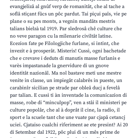
evangjelizâ al gnûf verp de romanitât, che al tache a
soflâ stiçant fûcs un pôc pardut. Tai piçui paîs, vie pe
plane o su pes monts, a vegnin mandâts mestris
talians bielzà tal 1919. Par sledrosâ chê culture che
no veve paragon cu la milenarie civiltât latine.
Ecezion fate pe Filologjiche furlane, si intint, che
invezit e à prosperât. Misteris! Cussì, ogni bachetade
che e crevave i deduts di manutis masse furlanis e
varès impastanade la gnervidure di un gnove
identitât nazionâl. Ma nol bastave meti une mestre
venite in classe, un impiegât calabrês in pueste, un
carabinîr sicilian pe strade par obleâ ducj a fevelâ
par talian. E cussì ti àn inventade la comunicazion di
masse, robe di “minculpop”, ven a stâi il ministeri pe
culture popolâr, che al à doprât il cine, la radio, il
sport e la scuele tant che une vuate par cjapâ cetancj
uciei. Cjataiso cualchi riferiment ae ete presint? Ai 20
di Setembar dal 1922, pôc plui di un mês prime de