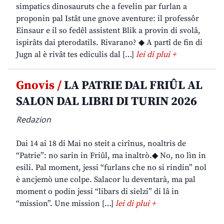
simpatics dinosauruts che a fevelin par furlan a
proponin pal Istât une gnove aventure: il professôr
Einsaur e il so fedêl assistent Blik a provin di svolâ,
ispirâts dai pterodatils. Rivarano? ◆ A partî de fin di
Jugn al è rivât tes ediculis dal […]
lei di plui +
Gnovis /
LA PATRIE DAL FRIÛL AL
SALON DAL LIBRI DI TURIN 2026
Redazion
Dai 14 ai 18 di Mai no steit a cirînus, noaltris de
“Patrie”: no sarin in Friûl, ma inaltrò.◆ No, no lìn in
esili. Pal moment, jessi “furlans che no si rindin” nol
è ancjemò une colpe. Salacor lu deventarà, ma pal
moment o podin jessi “libars di sielzi” di lâ in
“mission”. Une mission […]
lei di plui +