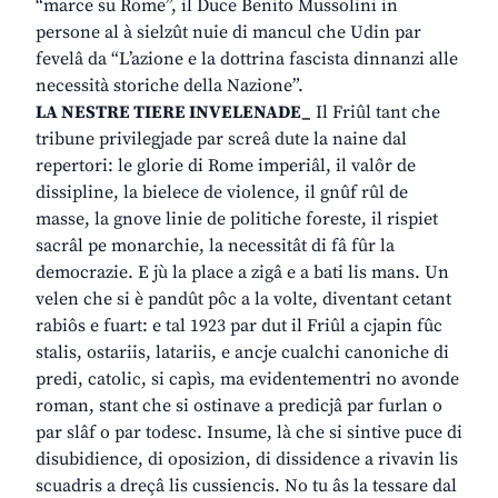
“marce su Rome”, il Duce Benito Mussolini in
persone al à sielzût nuie di mancul che Udin par
fevelâ da “L’azione e la dottrina fascista dinnanzi alle
necessità storiche della Nazione”.
LA NESTRE TIERE INVELENADE_
Il Friûl tant che
tribune privilegjade par screâ dute la naine dal
repertori: le glorie di Rome imperiâl, il valôr de
dissipline, la bielece de violence, il gnûf rûl de
masse, la gnove linie de politiche foreste, il rispiet
sacrâl pe monarchie, la necessitât di fâ fûr la
democrazie. E jù la place a zigâ e a bati lis mans. Un
velen che si è pandût pôc a la volte, diventant cetant
rabiôs e fuart: e tal 1923 par dut il Friûl a cjapin fûc
stalis, ostariis, latariis, e ancje cualchi canoniche di
predi, catolic, si capìs, ma evidentementri no avonde
roman, stant che si ostinave a predicjâ par furlan o
par slâf o par todesc. Insume, là che si sintive puce di
disubidience, di oposizion, di dissidence a rivavin lis
scuadris a dreçâ lis cussiencis. No tu âs la tessare dal