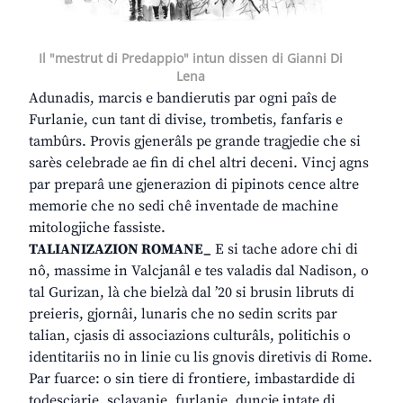
Il "mestrut di Predappio" intun dissen di Gianni Di
Lena
Adunadis, marcis e bandierutis par ogni paîs de
Furlanie, cun tant di divise, trombetis, fanfaris e
tambûrs. Provis gjenerâls pe grande tragjedie che si
sarès celebrade ae fin di chel altri deceni. Vincj agns
par preparâ une gjenerazion di pipinots cence altre
memorie che no sedi chê inventade de machine
mitologjiche fassiste.
TALIANIZAZION ROMANE_
E si tache adore chi di
nô, massime in Valcjanâl e tes valadis dal Nadison, o
tal Gurizan, là che bielzà dal ’20 si brusin libruts di
preieris, gjornâi, lunaris che no sedin scrits par
talian, cjasis di associazions culturâls, politichis o
identitariis no in linie cu lis gnovis diretivis di Rome.
Par fuarce: o sin tiere di frontiere, imbastardide di
todescjarie, sclavanie, furlanie, duncje intate di