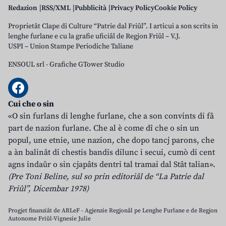
Redazion
RSS/XML
Pubblicità
Privacy Policy
Cookie Policy
Proprietât Clape di Culture “Patrie dal Friûl”. I articui a son scrits in
lenghe furlane e cu la grafie uficiâl de Regjon Friûl – V.J.
USPI – Union Stampe Periodiche Taliane
ENSOUL srl
-
Grafiche GTower Studio
Cui che o sin
«O sin furlans di lenghe furlane, che a son convints di fâ
part de nazion furlane. Che al è come dî che o sin un
popul, une etnie, une nazion, che dopo tancj parons, che
a àn balinât di chestis bandis dilunc i secui, cumò di cent
agns indaûr o sin cjapâts dentri tal tramai dal Stât talian».
(Pre Toni Beline, sul so prin editoriâl de “La Patrie dal
Friûl”, Dicembar 1978)
Progjet finanziât de ARLeF - Agjenzie Regjonâl pe Lenghe Furlane e de Regjon
Autonome Friûl-Vignesie Julie