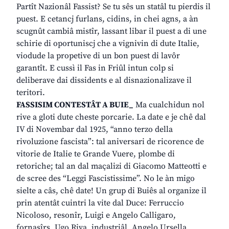
Partît Nazionâl Fassist? Se tu sês un statâl tu pierdis il
puest. E cetancj furlans, cidins, in chei agns, a àn
scugnût cambiâ mistîr, lassant libar il puest a di une
schirie di oportuniscj che a vignivin di dute Italie,
viodude la propetive di un bon puest di lavôr
garantît. E cussì il Fas in Friûl intun colp si
deliberave dai dissidents e al disnazionalizave il
teritori.
FASSISIM CONTESTÂT A BUIE_
Ma cualchidun nol
rive a gloti dute cheste porcarie. La date e je chê dal
IV di Novembar dal 1925, “anno terzo della
rivoluzione fascista”: tal aniversari de ricorence de
vitorie de Italie te Grande Vuere, plombe di
retoriche; tal an dal maçalizi di Giacomo Matteotti e
de scree des “Leggi Fascistissime”. No le àn migo
sielte a câs, chê date! Un grup di Buiês al organize il
prin atentât cuintri la vite dal Duce: Ferruccio
Nicoloso, resonîr, Luigi e Angelo Calligaro,
fornasîrs, Ugo Riva, industriâl, Angelo Ursella,