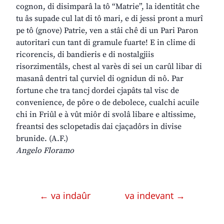
cognon, di disimparâ la tô “Matrie”, la identitât che
tu âs supade cul lat di tô mari, e di jessi pront a murî
pe tô (gnove) Patrie, ven a stâi chê di un Pari Paron
autoritari cun tant di gramule fuarte! E in clime di
ricorencis, di bandieris e di nostalgjiis
risorzimentâls, chest al varès di sei un carûl libar di
masanâ dentri tal çurviel di ognidun di nô. Par
fortune che tra tancj dordei cjapâts tal visc de
convenience, de pôre o de debolece, cualchi acuile
chi in Friûl e à vût miôr di svolâ libare e altissime,
freantsi des sclopetadis dai cjaçadôrs in divise
brunide. (A.F.)
Angelo Floramo
← va indaûr
va indevant →