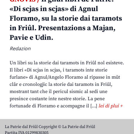
«Di scjas in scjas» di Agnul
Floramo, su la storie dai taramots
in Friûl. Presentazions a Majan,
Pavie e Udin.
Redazion
Un libri su la storie dai taramots in Friûl nol esisteve.
Il libri «Di scjas in scjas, i taramots inte storie
furlane» di Agnul/Angelo Floramo al ripasse in mût
clâr e cronologjic la storie dai taramots in Friûl,
mostrant tant che il pericul sismic al sedi une
presince costante inte nestre storie. La pene
fortunade di Floramo e acompagne il […]
lei di plui +
La Patrie dal Friûl Copyright © La Patrie dal Friûl
Partita IVA 01299830305