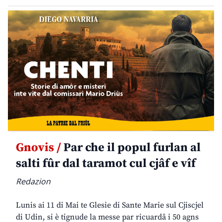
Gnovis /
Par che il popul furlan al
salti fûr dal taramot cul cjâf e vîf
Redazion
Lunis ai 11 di Mai te Glesie di Sante Marie sul Cjiscjel
di Udin, si è tignude la messe par ricuardâ i 50 agns