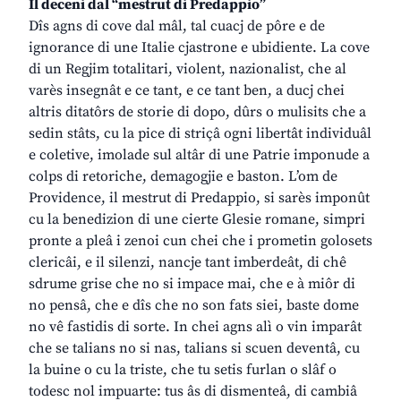
Il deceni dal “mestrut di Predappio”
Dîs agns di cove dal mâl, tal cuacj de pôre e de
ignorance di une Italie cjastrone e ubidiente. La cove
di un Regjim totalitari, violent, nazionalist, che al
varès insegnât e ce tant, e ce tant ben, a ducj chei
altris ditatôrs de storie di dopo, dûrs o mulisits che a
sedin stâts, cu la pice di striçâ ogni libertât individuâl
e coletive, imolade sul altâr di une Patrie imponude a
colps di retoriche, demagogjie e baston. L’om de
Providence, il mestrut di Predappio, si sarès imponût
cu la benedizion di une cierte Glesie romane, simpri
pronte a pleâ i zenoi cun chei che i prometin golosets
clericâi, e il silenzi, nancje tant imberdeât, di chê
sdrume grise che no si impace mai, che e à miôr di
no pensâ, che e dîs che no son fats siei, baste dome
no vê fastidis di sorte. In chei agns alì o vin imparât
che se talians no si nas, talians si scuen deventâ, cu
la buine o cu la triste, che tu setis furlan o slâf o
todesc nol impuarte: tus âs di dismenteâ, di cambiâ