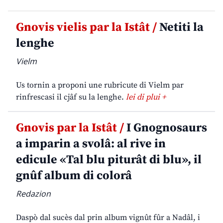
Gnovis vielis par la Istât /
Netiti la
lenghe
Vielm
Us tornin a proponi une rubricute di Vielm par
rinfrescasi il cjâf su la lenghe.
lei di plui +
Gnovis par la Istât /
I Gnognosaurs
a imparin a svolâ: al rive in
edicule «Tal blu piturât di blu», il
gnûf album di colorâ
Redazion
Daspò dal sucès dal prin album vignût fûr a Nadâl, i