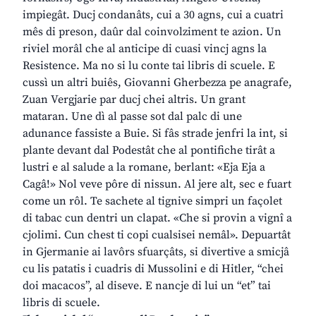
impiegât. Ducj condanâts, cui a 30 agns, cui a cuatri
mês di preson, daûr dal coinvolziment te azion. Un
riviel morâl che al anticipe di cuasi vincj agns la
Resistence. Ma no si lu conte tai libris di scuele. E
cussì un altri buiês, Giovanni Gherbezza pe anagrafe,
Zuan Vergjarie par ducj chei altris. Un grant
mataran. Une dì al passe sot dal palc di une
adunance fassiste a Buie. Si fâs strade jenfri la int, si
plante devant dal Podestât che al pontifiche tirât a
lustri e al salude a la romane, berlant: «Eja Eja a
Cagâ!» Nol veve pôre di nissun. Al jere alt, sec e fuart
come un rôl. Te sachete al tignive simpri un façolet
di tabac cun dentri un clapat. «Che si provin a vignî a
cjolimi. Cun chest ti copi cualsisei nemâl». Depuartât
in Gjermanie ai lavôrs sfuarçâts, si divertive a smicjâ
cu lis patatis i cuadris di Mussolini e di Hitler, “chei
doi macacos”, al diseve. E nancje di lui un “et” tai
libris di scuele.