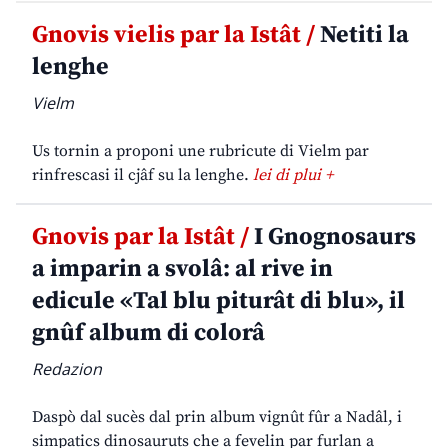
Gnovis vielis par la Istât /
Netiti la
lenghe
Vielm
Us tornin a proponi une rubricute di Vielm par
rinfrescasi il cjâf su la lenghe.
lei di plui +
Gnovis par la Istât /
I Gnognosaurs
a imparin a svolâ: al rive in
edicule «Tal blu piturât di blu», il
gnûf album di colorâ
Redazion
Daspò dal sucès dal prin album vignût fûr a Nadâl, i
simpatics dinosauruts che a fevelin par furlan a