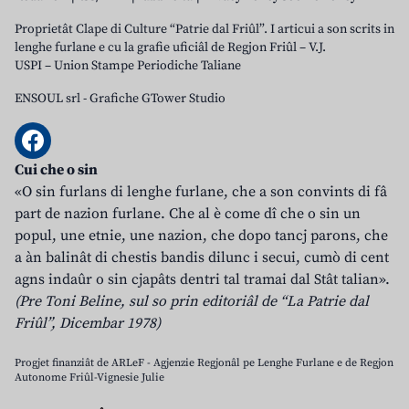
Proprietât Clape di Culture “Patrie dal Friûl”. I articui a son scrits in
lenghe furlane e cu la grafie uficiâl de Regjon Friûl – V.J.
USPI – Union Stampe Periodiche Taliane
ENSOUL srl
-
Grafiche GTower Studio
Cui che o sin
«O sin furlans di lenghe furlane, che a son convints di fâ
part de nazion furlane. Che al è come dî che o sin un
popul, une etnie, une nazion, che dopo tancj parons, che
a àn balinât di chestis bandis dilunc i secui, cumò di cent
agns indaûr o sin cjapâts dentri tal tramai dal Stât talian».
(Pre Toni Beline, sul so prin editoriâl de “La Patrie dal
Friûl”, Dicembar 1978)
Progjet finanziât de ARLeF - Agjenzie Regjonâl pe Lenghe Furlane e de Regjon
Autonome Friûl-Vignesie Julie