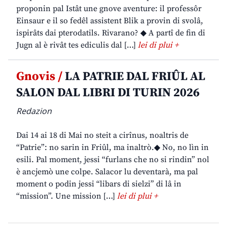
proponin pal Istât une gnove aventure: il professôr
Einsaur e il so fedêl assistent Blik a provin di svolâ,
ispirâts dai pterodatils. Rivarano? ◆ A partî de fin di
Jugn al è rivât tes ediculis dal […]
lei di plui +
Gnovis /
LA PATRIE DAL FRIÛL AL
SALON DAL LIBRI DI TURIN 2026
Redazion
Dai 14 ai 18 di Mai no steit a cirînus, noaltris de
“Patrie”: no sarin in Friûl, ma inaltrò.◆ No, no lìn in
esili. Pal moment, jessi “furlans che no si rindin” nol
è ancjemò une colpe. Salacor lu deventarà, ma pal
moment o podin jessi “libars di sielzi” di lâ in
“mission”. Une mission […]
lei di plui +