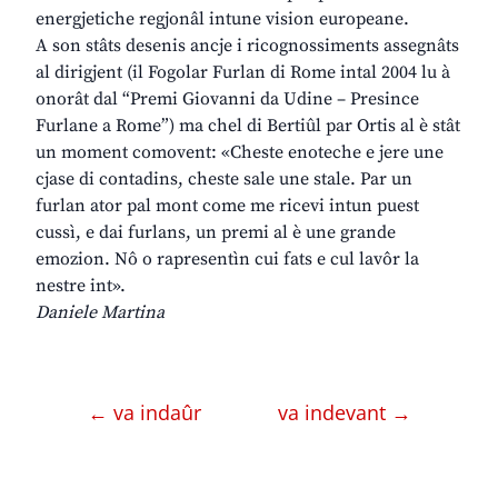
energjetiche regjonâl intune vision europeane.
A son stâts desenis ancje i ricognossiments assegnâts
al dirigjent (il Fogolar Furlan di Rome intal 2004 lu à
onorât dal “Premi Giovanni da Udine – Presince
Furlane a Rome”) ma chel di Bertiûl par Ortis al è stât
un moment comovent: «Cheste enoteche e jere une
cjase di contadins, cheste sale une stale. Par un
furlan ator pal mont come me ricevi intun puest
cussì, e dai furlans, un premi al è une grande
emozion. Nô o rapresentìn cui fats e cul lavôr la
nestre int».
Daniele Martina
← va indaûr
va indevant →