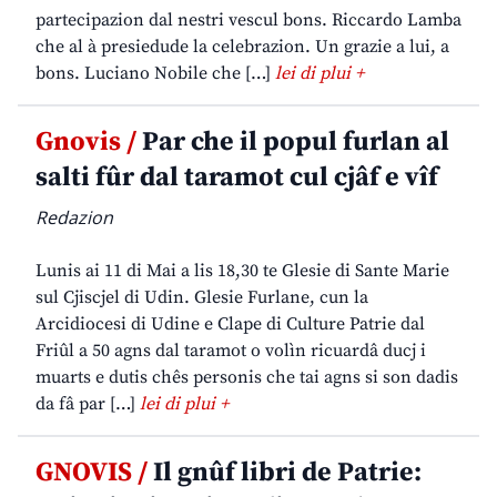
partecipazion dal nestri vescul bons. Riccardo Lamba
che al à presiedude la celebrazion. Un grazie a lui, a
bons. Luciano Nobile che […]
lei di plui +
Gnovis /
Par che il popul furlan al
salti fûr dal taramot cul cjâf e vîf
Redazion
Lunis ai 11 di Mai a lis 18,30 te Glesie di Sante Marie
sul Cjiscjel di Udin. Glesie Furlane, cun la
Arcidiocesi di Udine e Clape di Culture Patrie dal
Friûl a 50 agns dal taramot o volìn ricuardâ ducj i
muarts e dutis chês personis che tai agns si son dadis
da fâ par […]
lei di plui +
GNOVIS /
Il gnûf libri de Patrie: