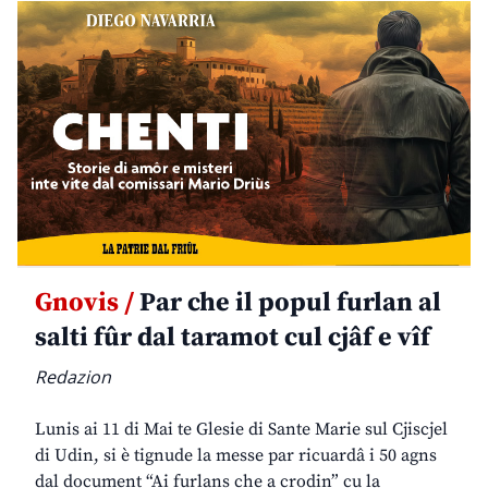
Gnovis /
Par che il popul furlan al
salti fûr dal taramot cul cjâf e vîf
Redazion
Lunis ai 11 di Mai te Glesie di Sante Marie sul Cjiscjel
di Udin, si è tignude la messe par ricuardâ i 50 agns
dal document “Ai furlans che a crodin” cu la