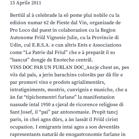
15 Aprile 2011
Bertiûl al à celebrade la sô pome plui nobile cu la
edizion numar 62 de Fieste dal Vin, organizade de
Pro Loco dal puest in colaborazion cu la Regjon
Autonome Friûl Vignesie Julie, cu la Provincie di
Udin, cul E.R.S.A. e cun altris Ents e Associazions
come “La Patrie dal Friul” che e à preparât il so
“bancut” dongje de Enoteche centrâl.
VINS DOC PAR UN FURLAN DOC_Ancje chest an, pes
viis dal paîs, a jerin barachins colorâts par dâ fûr e
par promovi vins e prodots agrialimentârs,
intratigniments, mostris, cunvignis e musiche, che a
àn fat “tipichementri furlane” la manifestazion
nassude intal 1950 a cjaval de ricorence religjose di
Sant Josef, il “pai” par antonomasie. Propit tancj
paris, in chei agns dûrs, a àn lassât il Friûl cirint
ocupazion. I emigrants intai agns a son deventâts
rapresentants naturâi de enogastronomie furlane in