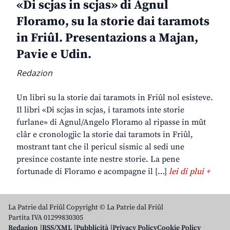
«Di scjas in scjas» di Agnul
Floramo, su la storie dai taramots
in Friûl. Presentazions a Majan,
Pavie e Udin.
Redazion
Un libri su la storie dai taramots in Friûl nol esisteve.
Il libri «Di scjas in scjas, i taramots inte storie
furlane» di Agnul/Angelo Floramo al ripasse in mût
clâr e cronologjic la storie dai taramots in Friûl,
mostrant tant che il pericul sismic al sedi une
presince costante inte nestre storie. La pene
fortunade di Floramo e acompagne il […]
lei di plui +
La Patrie dal Friûl Copyright © La Patrie dal Friûl
Partita IVA 01299830305
Redazion
RSS/XML
Pubblicità
Privacy Policy
Cookie Policy