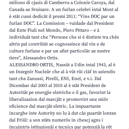
milions di cjasis di Camberra a Colonie Caroya, dal
Canada ae Svuizare. A un furlan celebri intal Mont al
è stât cussì dedicât il premi 2011: “Vins DOC par un
furlan DOC”. La Comission – vuidade dal President
dal Ente Fiuli nel Mondo, Piero Pittaro – e à
individuât tant che “Persone che si è distinte tra chês
altris pal contribût ae cognossince dal vin e de
culture furlane e par un afiet particolâr ae nestre
tiere”, Alessandro Ortis.
ALESSANDRO ORTIS_ Nassût a Udin intal 1943, al è
un Inzegnîr Nucleâr che al à vût rûi clâf in aziendis
tant che Zanussi, Pirelli, ENI, Enel, e v.i. Dal
Dicembar dal 2003 al 2010 al è stât President de
Autoritât pe energjie eletriche e il gas, favorint la
liberalizazion dal marcjât e promovint une miôr
eficience dal marcjât eletric. La impuartante
incarghe inte Autority no lu à dut câs puartât lontan
dal Friûl: a son stâts numerôs in chescj agns i
incuintris istituzionâi e tecnics par potenziâ la rêt