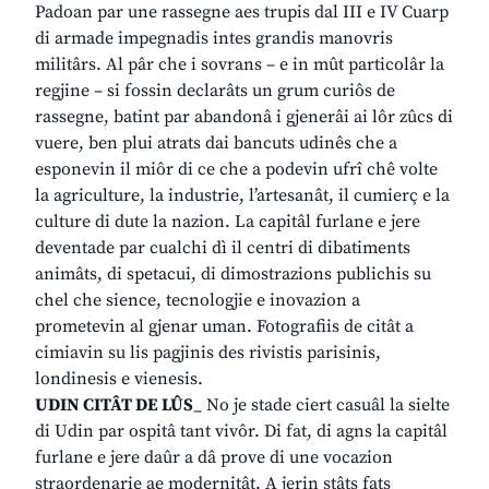
Padoan par une rassegne aes trupis dal III e IV Cuarp
di armade impegnadis intes grandis manovris
militârs. Al pâr che i sovrans – e in mût particolâr la
regjine – si fossin declarâts un grum curiôs de
rassegne, batint par abandonâ i gjenerâi ai lôr zûcs di
vuere, ben plui atrats dai bancuts udinês che a
esponevin il miôr di ce che a podevin ufrî chê volte
la agriculture, la industrie, l’artesanât, il cumierç e la
culture di dute la nazion. La capitâl furlane e jere
deventade par cualchi dì il centri di dibatiments
animâts, di spetacui, di dimostrazions publichis su
chel che sience, tecnologjie e inovazion a
prometevin al gjenar uman. Fotografiis de citât a
cimiavin su lis pagjinis des rivistis parisinis,
londinesis e vienesis.
UDIN CITÂT DE LÛS
_ No je stade ciert casuâl la sielte
di Udin par ospitâ tant vivôr. Di fat, di agns la capitâl
furlane e jere daûr a dâ prove di une vocazion
straordenarie ae modernitât. A jerin stâts fats