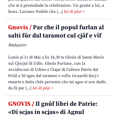
che al à presiedude la celebrazion. Un grazie a lui, a
bons. Luciano Nobile che […]
lei di plui +
Gnovis /
Par che il popul furlan al
salti fûr dal taramot cul cjâf e vîf
Redazion
Lunis ai 11 di Mai a lis 18,30 te Glesie di Sante Marie
sul Cjiscjel di Udin. Glesie Furlane, cun la
Arcidiocesi di Udine e Clape di Culture Patrie dal
Friûl a 50 agns dal taramot o volìn ricuardâ ducj i
muarts e dutis chês personis che tai agns si son dadis
da fâ par […]
lei di plui +
GNOVIS /
Il gnûf libri de Patrie:
«Di scjas in scjas» di Agnul