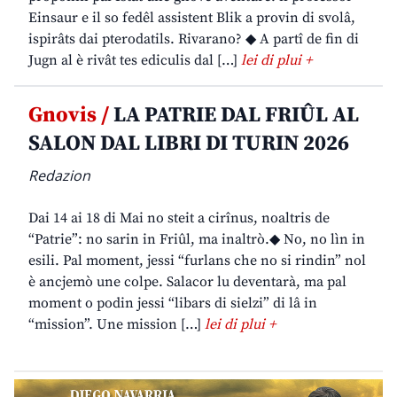
Einsaur e il so fedêl assistent Blik a provin di svolâ,
ispirâts dai pterodatils. Rivarano? ◆ A partî de fin di
Jugn al è rivât tes ediculis dal […]
lei di plui +
Gnovis /
LA PATRIE DAL FRIÛL AL
SALON DAL LIBRI DI TURIN 2026
Redazion
Dai 14 ai 18 di Mai no steit a cirînus, noaltris de
“Patrie”: no sarin in Friûl, ma inaltrò.◆ No, no lìn in
esili. Pal moment, jessi “furlans che no si rindin” nol
è ancjemò une colpe. Salacor lu deventarà, ma pal
moment o podin jessi “libars di sielzi” di lâ in
“mission”. Une mission […]
lei di plui +