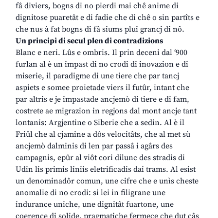
fâ diviers, bogns di no pierdi mai chê anime di
dignitose puaretât e di fadie che di chê o sin partîts e
che nus à fat bogns di fâ siums plui grancj di nô.
Un principi di secul plen di contradizions
Blanc e neri. Lûs e ombris. Il prin deceni dal ‘900
furlan al è un impast di no crodi di inovazion e di
miserie, il paradigme di une tiere che par tancj
aspiets e somee proietade viers il futûr, intant che
par altris e je impastade ancjemò di tiere e di fam,
costrete ae migrazion in regjons dal mont ancje tant
lontanis: Argjentine o Siberie che a sedin. Al è il
Friûl che al cjamine a dôs velocitâts, che al met sù
ancjemò dalminis di len par passâ i agârs des
campagnis, epûr al viôt cori dilunc des stradis di
Udin lis primis liniis eletrificadis dai trams. Al esist
un denominadôr comun, une cifre che e unìs cheste
anomalie di no crodi: si lei in filigrane une
indurance uniche, une dignitât fuartone, une
coerence di solide, pragmatiche fermece che dut câs