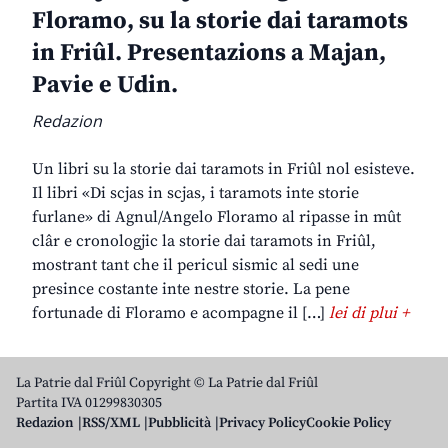
Floramo, su la storie dai taramots
in Friûl. Presentazions a Majan,
Pavie e Udin.
Redazion
Un libri su la storie dai taramots in Friûl nol esisteve.
Il libri «Di scjas in scjas, i taramots inte storie
furlane» di Agnul/Angelo Floramo al ripasse in mût
clâr e cronologjic la storie dai taramots in Friûl,
mostrant tant che il pericul sismic al sedi une
presince costante inte nestre storie. La pene
fortunade di Floramo e acompagne il […]
lei di plui +
La Patrie dal Friûl Copyright © La Patrie dal Friûl
Partita IVA 01299830305
Redazion
RSS/XML
Pubblicità
Privacy Policy
Cookie Policy