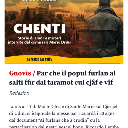
Gnovis /
Par che il popul furlan al
salti fûr dal taramot cul cjâf e vîf
Redazion
Lunis ai 11 di Mai te Glesie di Sante Marie sul Cjiscjel
di Udin, si è tignude la messe par ricuardâ i 50 agns
dal document “Ai furlans che a crodin” cu la
partecipazion dal nestri vescul bons. Riccardo Lamba