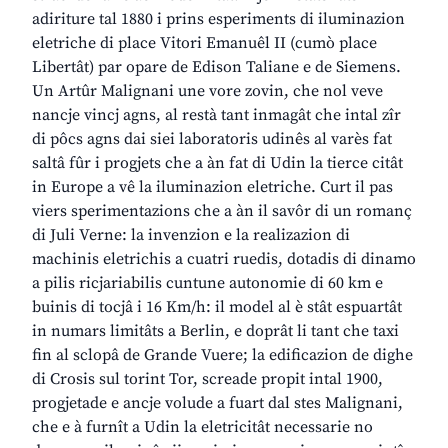
adiriture tal 1880 i prins esperiments di iluminazion
eletriche di place Vitori Emanuêl II (cumò place
Libertât) par opare de Edison Taliane e de Siemens.
Un Artûr Malignani une vore zovin, che nol veve
nancje vincj agns, al restà tant inmagât che intal zîr
di pôcs agns dai siei laboratoris udinês al varès fat
saltâ fûr i progjets che a àn fat di Udin la tierce citât
in Europe a vê la iluminazion eletriche. Curt il pas
viers sperimentazions che a àn il savôr di un romanç
di Juli Verne: la invenzion e la realizazion di
machinis eletrichis a cuatri ruedis, dotadis di dinamo
a pilis ricjariabilis cuntune autonomie di 60 km e
buinis di tocjâ i 16 Km/h: il model al è stât espuartât
in numars limitâts a Berlin, e doprât li tant che taxi
fin al sclopâ de Grande Vuere; la edificazion de dighe
di Crosis sul torint Tor, screade propit intal 1900,
progjetade e ancje volude a fuart dal stes Malignani,
che e à furnît a Udin la eletricitât necessarie no