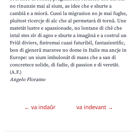
no rinunzie mai al sium, ae idee che e sburte a
cambiâ e a miorâ. Cussì la migrazion no je mai fughe,
pluitost ricercje di alc che al permetarà di tornâ. Une
matetât lustre e apassionade, no lontane di chê che
intal stes zîr di agns e sburte a imagjinâ e a costruî un
Friûl diviers, fintremai cuasi futuribil, fantasientific,
bon di gjenerâ maravee no dome in Italie ma ancje in
Europe: un sium imbulonât di mans che a san di
concretece solide, di fadie, di passion e di veretât.
(A.F.)
Angelo Floramo
← va indaûr
va indevant →