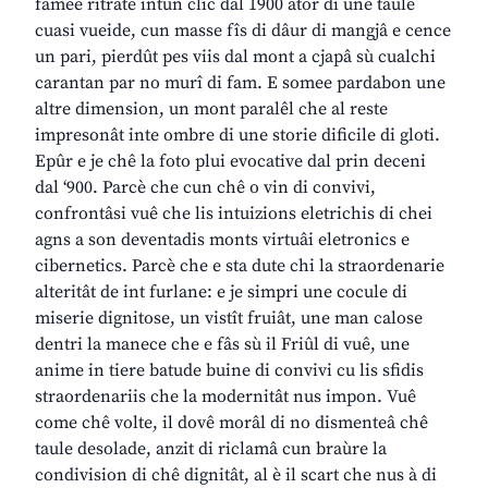
famee ritrate intun clic dal 1900 ator di une taule
cuasi vueide, cun masse fîs di dâur di mangjâ e cence
un pari, pierdût pes viis dal mont a cjapâ sù cualchi
carantan par no murî di fam. E somee pardabon une
altre dimension, un mont paralêl che al reste
impresonât inte ombre di une storie dificile di gloti.
Epûr e je chê la foto plui evocative dal prin deceni
dal ‘900. Parcè che cun chê o vin di convivi,
confrontâsi vuê che lis intuizions eletrichis di chei
agns a son deventadis monts virtuâi eletronics e
cibernetics. Parcè che e sta dute chi la straordenarie
alteritât de int furlane: e je simpri une cocule di
miserie dignitose, un vistît fruiât, une man calose
dentri la manece che e fâs sù il Friûl di vuê, une
anime in tiere batude buine di convivi cu lis sfidis
straordenariis che la modernitât nus impon. Vuê
come chê volte, il dovê morâl di no dismenteâ chê
taule desolade, anzit di riclamâ cun braùre la
condivision di chê dignitât, al è il scart che nus à di