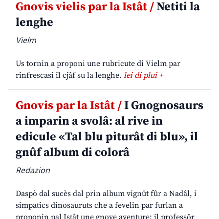
Gnovis vielis par la Istât /
Netiti la
lenghe
Vielm
Us tornin a proponi une rubricute di Vielm par
rinfrescasi il cjâf su la lenghe.
lei di plui +
Gnovis par la Istât /
I Gnognosaurs
a imparin a svolâ: al rive in
edicule «Tal blu piturât di blu», il
gnûf album di colorâ
Redazion
Daspò dal sucès dal prin album vignût fûr a Nadâl, i
simpatics dinosauruts che a fevelin par furlan a
proponin pal Istât une gnove aventure: il professôr