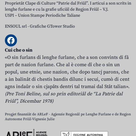
Proprietât Clape di Culture “Patrie dal Friûl”. I articui a son scrits in
lenghe furlane e cu la grafie uficiâl de Regjon Friûl – V.J.
USPI – Union Stampe Periodiche Taliane
ENSOUL srl
-
Grafiche GTower Studio
Cui che o sin
«O sin furlans di lenghe furlane, che a son convints di fâ
part de nazion furlane. Che al è come dî che o sin un
popul, une etnie, une nazion, che dopo tancj parons, che
a àn balinât di chestis bandis dilunc i secui, cumò di cent
agns indaûr o sin cjapâts dentri tal tramai dal Stât talian».
(Pre Toni Beline, sul so prin editoriâl de “La Patrie dal
Friûl”, Dicembar 1978)
Progjet finanziât de ARLeF - Agjenzie Regjonâl pe Lenghe Furlane e de Regjon
Autonome Friûl-Vignesie Julie