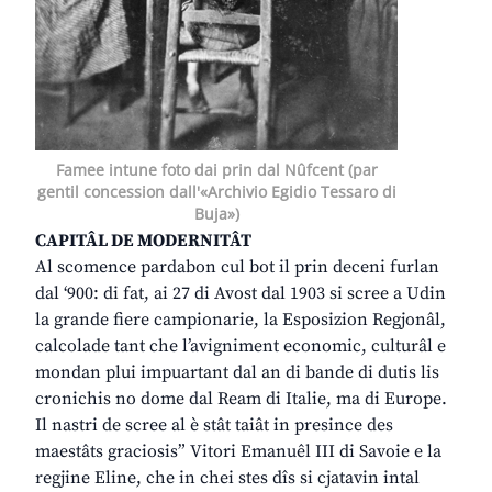
Famee intune foto dai prin dal Nûfcent (par
gentil concession dall'«Archivio Egidio Tessaro di
Buja»)
CAPITÂL DE MODERNITÂT
Al scomence pardabon cul bot il prin deceni furlan
dal ‘900: di fat, ai 27 di Avost dal 1903 si scree a Udin
la grande fiere campionarie, la Esposizion Regjonâl,
calcolade tant che l’avigniment economic, culturâl e
mondan plui impuartant dal an di bande di dutis lis
cronichis no dome dal Ream di Italie, ma di Europe.
Il nastri de scree al è stât taiât in presince des
maestâts graciosis” Vitori Emanuêl III di Savoie e la
regjine Eline, che in chei stes dîs si cjatavin intal