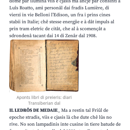
dome par iluminâ viis e cjasis ma ancje par consintî a
Luîs Roatto, amì personâl dai fradis Lumière, di
vierzi in vie Belloni l’Edison, un fra i prins cines
stabii in Italie; chê stesse energjie e à dât impuls al
prin tram eletric de citât, che al à scomençât a
sdrondenâ tacant dai 14 di Zenâr dal 1908.
Aponts libri di preieris: diari
Transiberian dal
IL LEDRÔS DE MEDAIE
_ Ma a restin tal Friûl de
epoche stradis, viis e cjasis là che dute chê lûs no
rive. No son lampadinis inte cusine in tiere batude de