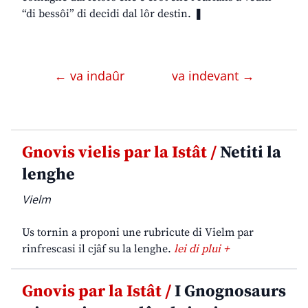
“di bessôi” di decidi dal lôr destin. ❚
← va indaûr
va indevant →
Gnovis vielis par la Istât /
Netiti la
lenghe
Vielm
Us tornin a proponi une rubricute di Vielm par
rinfrescasi il cjâf su la lenghe.
lei di plui +
Gnovis par la Istât /
I Gnognosaurs