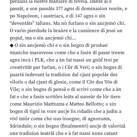
peraulis la nestre maniere di fevelâ. Dante al è
passât, a son passâts 377 agns di dominazion venite, e
po Napoleon, i austriacs, e di 147 agns o sin
“deventâts” talians. Ma nô furlans o sin ancjemò chi.
O varìn pierdude la braùre e la cussience di jessi un
popul, ma o sin ancjemò chi…
◆ O sin ancjemò chi e o sin bogns di produsi
musiche maraveose come che a fasin di passe trente
agns incà i FLK, che a àn fat nassi un gnûf troi pe
creativitât par furlan, o i Cûr di Veri; o sin bogns di
puartâ indevant la tradizion dal cjant popolâr des
vilotis o dal cjant di glesie, come il Côr des Vôs di
Vile; o sin bogns di pensâ e di scrivi come che a àn
fat e che a fasin scritôrs leâts al sunsûr de lôr tiere
come Maurizio Mattiuzza e Matteo Bellotto; o sin
bogns di tignî in vore ancje lis ridadis che a judin a
vivi miôr come che nus insegne, di agnorums,
Sdrindule; o sin bogns (finalmentri) ancje di valorizâ
une tradizion teatrâl che e à fat nassi nons cetant