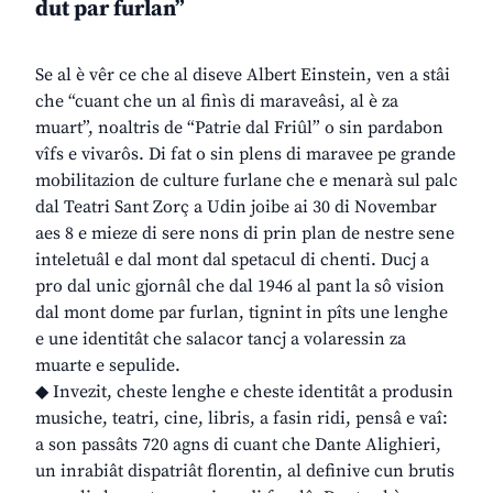
dut par furlan”
Se al è vêr ce che al diseve Albert Einstein, ven a stâi
che “cuant che un al finìs di maraveâsi, al è za
muart”, noaltris de “Patrie dal Friûl” o sin pardabon
vîfs e vivarôs. Di fat o sin plens di maravee pe grande
mobilitazion de culture furlane che e menarà sul palc
dal Teatri Sant Zorç a Udin joibe ai 30 di Novembar
aes 8 e mieze di sere nons di prin plan de nestre sene
inteletuâl e dal mont dal spetacul di chenti. Ducj a
pro dal unic gjornâl che dal 1946 al pant la sô vision
dal mont dome par furlan, tignint in pîts une lenghe
e une identitât che salacor tancj a volaressin za
muarte e sepulide.
◆ Invezit, cheste lenghe e cheste identitât a produsin
musiche, teatri, cine, libris, a fasin ridi, pensâ e vaî:
a son passâts 720 agns di cuant che Dante Alighieri,
un inrabiât dispatriât florentin, al definive cun brutis