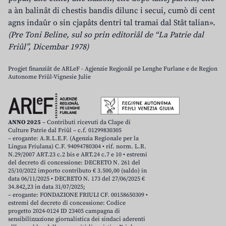
a àn balinât di chestis bandis dilunc i secui, cumò di cent
agns indaûr o sin cjapâts dentri tal tramai dal Stât talian».
(Pre Toni Beline, sul so prin editoriâl de “La Patrie dal
Friûl”, Dicembar 1978)
Progjet finanziât de ARLeF - Agjenzie Regjonâl pe Lenghe Furlane e de Regjon
Autonome Friûl-Vignesie Julie
ANNO 2025
– Contributi ricevuti da Clape di
Culture Patrie dal Friûl – c.f. 01299830305
– erogante: A.R.L.E.F. (Agenzia Regionale per la
Lingua Friulana) C.F. 94094780304 • rif. norm. L.R.
N.29/2007 ART.23 c.2 bis e ART.24 c.7 e 10 • estremi
del decreto di concessione: DECRETO N. 261 del
25/10/2022 importo contributo € 3.500,00 (saldo) in
data 06/11/2025 • DECRETO N. 173 del 27/06/2025 €
34.842,23 in data 31/07/2025;
– erogante: FONDAZIONE FRIULI CF. 00158650309 •
estremi del decreto di concessione: Codice
progetto 2024-0124 ID 23405 campagna di
sensibilizzazione giornalistica dei sindaci aderenti