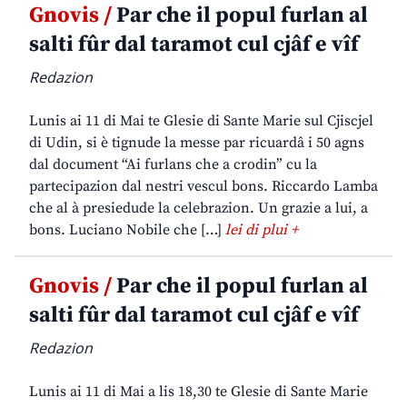
Gnovis /
Par che il popul furlan al
salti fûr dal taramot cul cjâf e vîf
Redazion
Lunis ai 11 di Mai te Glesie di Sante Marie sul Cjiscjel
di Udin, si è tignude la messe par ricuardâ i 50 agns
dal document “Ai furlans che a crodin” cu la
partecipazion dal nestri vescul bons. Riccardo Lamba
che al à presiedude la celebrazion. Un grazie a lui, a
bons. Luciano Nobile che […]
lei di plui +
Gnovis /
Par che il popul furlan al
salti fûr dal taramot cul cjâf e vîf
Redazion
Lunis ai 11 di Mai a lis 18,30 te Glesie di Sante Marie