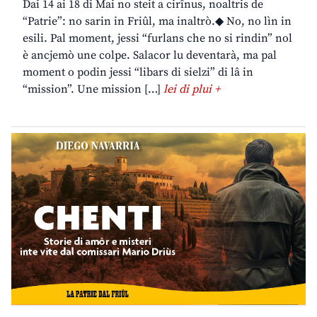
Dai 14 ai 18 di Mai no steit a cirînus, noaltris de
“Patrie”: no sarin in Friûl, ma inaltrò.◆ No, no lìn in
esili. Pal moment, jessi “furlans che no si rindin” nol
è ancjemò une colpe. Salacor lu deventarà, ma pal
moment o podin jessi “libars di sielzi” di lâ in
“mission”. Une mission […]
lei di plui +