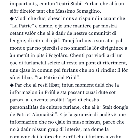
impuartants, cuntun Teatri Stabil Furlan che al à un
siôr diretôr tant che Massimo Somaglino.
◆ Viodi che ducj chescj nons a rispuindin cuant che
“La Patrie” e clame, e je une maniere par mostrâ
cetant valôr che al è daûr de nestre comunitât di
lenghe, di cûr e di cjâf. Tancj furlans a son ator pal
mont e par no pierdisi e no smamî la lôr divignince a
àn metût in pîts i Fogolârs. Chenti par viodi ardi un
çoc di furlanetât sclete al reste un pont di riferiment,
une cjase in comun pai furlans che no si rindin: il lôr
sfuei libar, “La Patrie dal Friûl”.
◆ Par che al resti libar, intun moment dulà che la
informazion in Friûl e sta passant cuasi dute sot
paron, al covente scoltât l’apel di chestis
personalitâts de culture furlane, che al è “Stait dongje
de Patrie! Abonaitsi!”. E je la garanzie di podê vê une
informazion che no cjale in muse nissun, parcè che
no à daûr nissun grup di interès, ma dome la
comugne dai letôrs che e crôt che i furlans a vedin