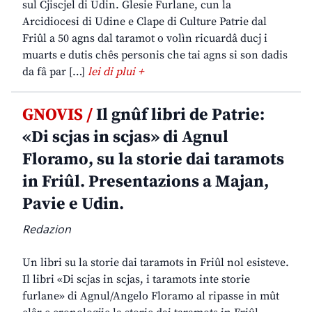
sul Cjiscjel di Udin. Glesie Furlane, cun la
Arcidiocesi di Udine e Clape di Culture Patrie dal
Friûl a 50 agns dal taramot o volìn ricuardâ ducj i
muarts e dutis chês personis che tai agns si son dadis
da fâ par […]
lei di plui +
GNOVIS /
Il gnûf libri de Patrie:
«Di scjas in scjas» di Agnul
Floramo, su la storie dai taramots
in Friûl. Presentazions a Majan,
Pavie e Udin.
Redazion
Un libri su la storie dai taramots in Friûl nol esisteve.
Il libri «Di scjas in scjas, i taramots inte storie
furlane» di Agnul/Angelo Floramo al ripasse in mût