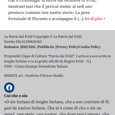
clâr e cronologjic la storie dai taramots in Friûl,
mostrant tant che il pericul sismic al sedi une
presince costante inte nestre storie. La pene
fortunade di Floramo e acompagne il […]
lei di plui +
La Patrie dal Friûl Copyright © La Patrie dal Friûl
Partita IVA 01299830305
Redazion
RSS/XML
Pubblicità
Privacy Policy
Cookie Policy
Proprietât Clape di Culture “Patrie dal Friûl”. I articui a son scrits in
lenghe furlane e cu la grafie uficiâl de Regjon Friûl – V.J.
USPI – Union Stampe Periodiche Taliane
ENSOUL srl
-
Grafiche GTower Studio
Cui che o sin
«O sin furlans di lenghe furlane, che a son convints di fâ
part de nazion furlane. Che al è come dî che o sin un
popul, une etnie, une nazion, che dopo tancj parons, che