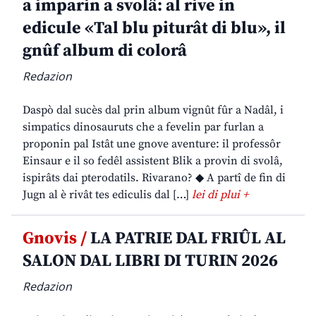
a imparin a svolâ: al rive in
edicule «Tal blu piturât di blu», il
gnûf album di colorâ
Redazion
Daspò dal sucès dal prin album vignût fûr a Nadâl, i
simpatics dinosauruts che a fevelin par furlan a
proponin pal Istât une gnove aventure: il professôr
Einsaur e il so fedêl assistent Blik a provin di svolâ,
ispirâts dai pterodatils. Rivarano? ◆ A partî de fin di
Jugn al è rivât tes ediculis dal […]
lei di plui +
Gnovis /
LA PATRIE DAL FRIÛL AL
SALON DAL LIBRI DI TURIN 2026
Redazion