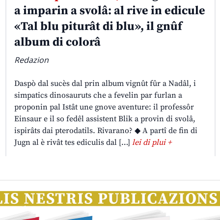
a imparin a svolâ: al rive in edicule
«Tal blu piturât di blu», il gnûf
album di colorâ
Redazion
Daspò dal sucès dal prin album vignût fûr a Nadâl, i
simpatics dinosauruts che a fevelin par furlan a
proponin pal Istât une gnove aventure: il professôr
Einsaur e il so fedêl assistent Blik a provin di svolâ,
ispirâts dai pterodatils. Rivarano? ◆ A partî de fin di
Jugn al è rivât tes ediculis dal […]
lei di plui +