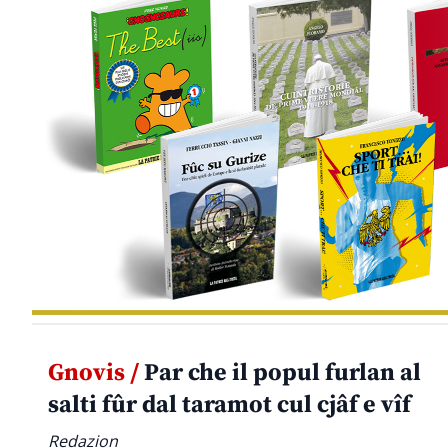
Gnovis /
Par che il popul furlan al
salti fûr dal taramot cul cjâf e vîf
Redazion