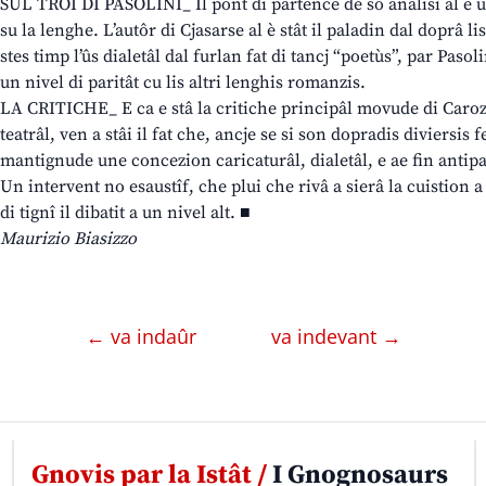
SUL TROI DI PASOLINI_ Il pont di partence de sô analisi al è un
su la lenghe. L’autôr di Cjasarse al è stât il paladin dal doprâ li
stes timp l’ûs dialetâl dal furlan fat di tancj “poetùs”, par Pasoli
un nivel di paritât cu lis altri lenghis romanzis.
LA CRITICHE_ E ca e stâ la critiche principâl movude di Caroz
teatrâl, ven a stâi il fat che, ancje se si son dopradis diviersis f
mantignude une concezion caricaturâl, dialetâl, e ae fin antip
Un intervent no esaustîf, che plui che rivâ a sierâ la cuistion a ‘
di tignî il dibatit a un nivel alt. ■
Maurizio Biasizzo
← va indaûr
va indevant →
Gnovis par la Istât /
I Gnognosaurs