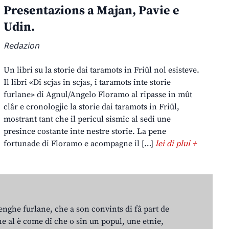
Presentazions a Majan, Pavie e
Udin.
Redazion
Un libri su la storie dai taramots in Friûl nol esisteve.
Il libri «Di scjas in scjas, i taramots inte storie
furlane» di Agnul/Angelo Floramo al ripasse in mût
clâr e cronologjic la storie dai taramots in Friûl,
mostrant tant che il pericul sismic al sedi une
presince costante inte nestre storie. La pene
fortunade di Floramo e acompagne il […]
lei di plui +
lenghe furlane, che a son convints di fâ part de
e al è come dî che o sin un popul, une etnie,