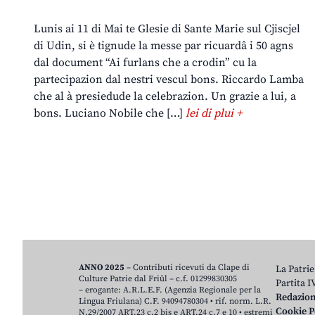
Lunis ai 11 di Mai te Glesie di Sante Marie sul Cjiscjel
di Udin, si è tignude la messe par ricuardâ i 50 agns
dal document “Ai furlans che a crodin” cu la
partecipazion dal nestri vescul bons. Riccardo Lamba
che al à presiedude la celebrazion. Un grazie a lui, a
bons. Luciano Nobile che […]
lei di plui +
ANNO 2025
– Contributi ricevuti da Clape di
La Patrie
Culture Patrie dal Friûl – c.f. 01299830305
Partita 
– erogante: A.R.L.E.F. (Agenzia Regionale per la
Redazio
Lingua Friulana) C.F. 94094780304 • rif. norm. L.R.
Cookie P
N.29/2007 ART.23 c.2 bis e ART.24 c.7 e 10 • estremi