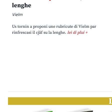
lenghe
Vielm
Us tornin a proponi une rubricute di Vielm par
rinfrescasi il cjâf su la lenghe.
lei di plui +