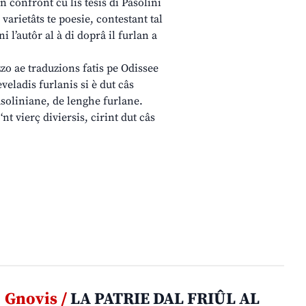
 confront cu lis tesis di Pasolini
s varietâts te poesie, contestant tal
ni l’autôr al à di doprâ il furlan a
zo ae traduzions fatis pe Odissee
eveladis furlanis si è dut câs
asoliniane, de lenghe furlane.
nt vierç diviersis, cirint dut câs
Gnovis /
LA PATRIE DAL FRIÛL AL