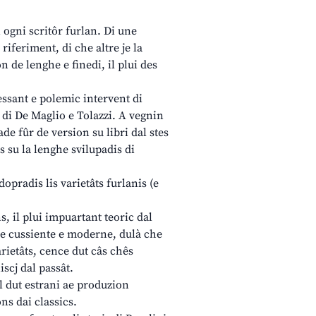
i ogni scritôr furlan. Di une
riferiment, di che altre je la
n de lenghe e finedi, il plui des
essant e polemic intervent di
 di De Maglio e Tolazzi. A vegnin
ade fûr de version su libri dal stes
s su la lenghe svilupadis di
opradis lis varietâts furlanis (e
, il plui impuartant teoric dal
le cussiente e moderne, dulà che
arietâts, cence dut câs chês
iscj dal passât.
l dut estrani ae produzion
ns dai classics.