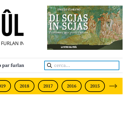
URLAN INDIPENDENT • INDEPENDENT FRIULIAN MONTHLY • 
Cerca:
 par furlan
019
2018
2017
2016
2015
2014