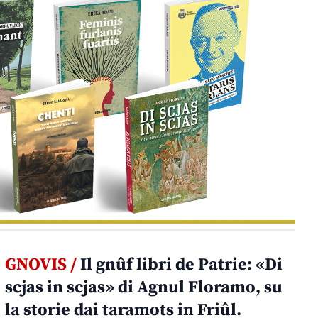
GNOVIS /
Il gnûf libri de Patrie: «Di
scjas in scjas» di Agnul Floramo, su
la storie dai taramots in Friûl.