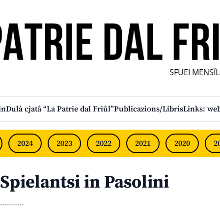
SFUEI MENSÎL F
in
Dulà cjatâ “La Patrie dal Friûl”
Publicazions/Libris
Links: web
2024
2023
2022
2021
2020
2
Spielantsi in Pasolini
............