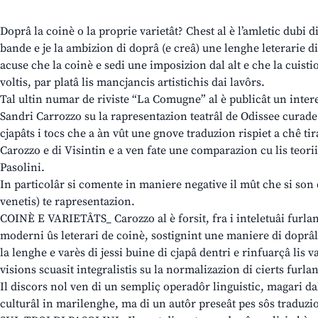
Doprâ la coinè o la proprie varietât? Chest al è l’amletic dubi d
bande e je la ambizion di doprâ (e creâ) une lenghe leterarie di 
acuse che la coinè e sedi une imposizion dal alt e che la cuistio
voltis, par platâ lis mancjancis artistichis dai lavôrs.
Tal ultin numar de riviste “La Comugne” al è publicât un inter
Sandri Carrozzo su la rapresentazion teatrâl de Odissee curade
cjapâts i tocs che a àn vût une gnove traduzion rispiet a chê tir
Carozzo e di Visintin e a ven fate une comparazion cu lis teorii
Pasolini.
In particolâr si comente in maniere negative il mût che si son d
venetis) te rapresentazion.
COINÈ E VARIETÂTS_ Carozzo al è forsit, fra i inteletuâi furlans
moderni ûs leterari de coinè, sostignint une maniere di doprâ
la lenghe e varès di jessi buine di cjapâ dentri e rinfuarçâ lis v
visions scuasit integralistis su la normalizazion di cierts furlan
Il discors nol ven di un sempliç operadôr linguistic, magari da
culturâl in marilenghe, ma di un autôr preseât pes sôs traduzio