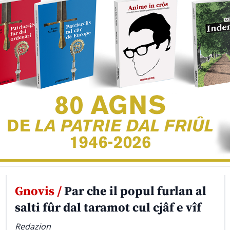
Gnovis /
Par che il popul furlan al
salti fûr dal taramot cul cjâf e vîf
Redazion