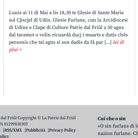
Lunis ai 11 di Mai a lis 18,30 te Glesie di Sante Marie
sul Cjiscjel di Udin. Glesie Furlane, cun la Arcidiocesi
di Udine e Clape di Culture Patrie dal Friûl a 50 agns
dal taramot o volìn ricuardâ ducj i muarts e dutis chês
personis che tai agns si son dadis da fâ par […]
lei di
plui +
 dal Friûl Copyright © La Patrie dal Friûl
Cui che o sin
IVA 01299830305
«O sin furlans di 
n
RSS/XML
Pubblicità
Privacy Policy
nazion furlane. Ch
olicy