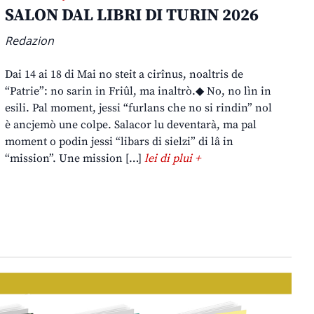
SALON DAL LIBRI DI TURIN 2026
Redazion
Dai 14 ai 18 di Mai no steit a cirînus, noaltris de
“Patrie”: no sarin in Friûl, ma inaltrò.◆ No, no lìn in
esili. Pal moment, jessi “furlans che no si rindin” nol
è ancjemò une colpe. Salacor lu deventarà, ma pal
moment o podin jessi “libars di sielzi” di lâ in
“mission”. Une mission […]
lei di plui +