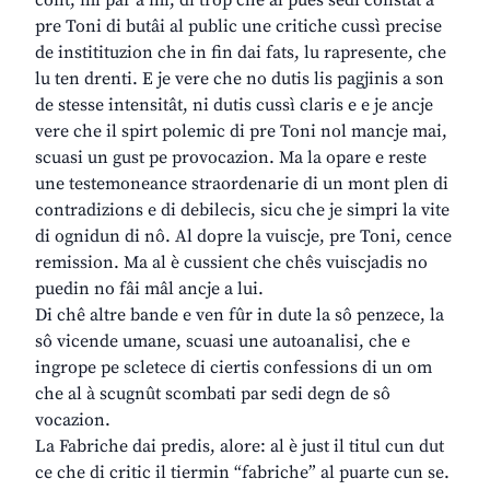
cont, mi pâr a mi, di trop che al pues sedi constât a
pre Toni di butâi al public une critiche cussì precise
de institituzion che in fin dai fats, lu rapresente, che
lu ten drenti. E je vere che no dutis lis pagjinis a son
de stesse intensitât, ni dutis cussì claris e e je ancje
vere che il spirt polemic di pre Toni nol mancje mai,
scuasi un gust pe provocazion. Ma la opare e reste
une testemoneance straordenarie di un mont plen di
contradizions e di debilecis, sicu che je simpri la vite
di ognidun di nô. Al dopre la vuiscje, pre Toni, cence
remission. Ma al è cussient che chês vuiscjadis no
puedin no fâi mâl ancje a lui.
Di chê altre bande e ven fûr in dute la sô penzece, la
sô vicende umane, scuasi une autoanalisi, che e
ingrope pe scletece di ciertis confessions di un om
che al à scugnût scombati par sedi degn de sô
vocazion.
La Fabriche dai predis, alore: al è just il titul cun dut
ce che di critic il tiermin “fabriche” al puarte cun se.