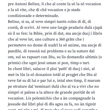
pre Antoni Beline, li che al conte la sô la sô vocazion
e la sô vite, che di chê vocazion e je stade
condizionade e determinade.
Beline, si sa, al veve simpri tantis robis di dî, di
contâ, di scrivi. Al veve une largje pradarie dulà cjapâ
sù il so fen: la Bibie, prin di dut, ma ancje ducj i libris
che al veve let, une culture a 360 grâts che i
permeteve no dome di nudrî la sô anime, ma ancje di
pandile, di resonâ sui problems e su la nature dal
om, sul so rapuart cun Diu, su lis domandis ultimis (o
primis) che ogni jessi uman si pon, timp o tart.
In chest libri, salacor il plui ‘patît’ di ducj i siei, al
met in lûs la sô donazion totâl al progjet che Diu al
veve fat su di lui e par lui e, intal stes timp, il marum
pe struture dal ‘seminari dulà che al va a vivi che no
simpri si palese a la altece de grande puritât de sô
vocazion. Lis polemichis che a àn compagnade la
jessude dal libri plui di dîs agns za fa, no àn tignût