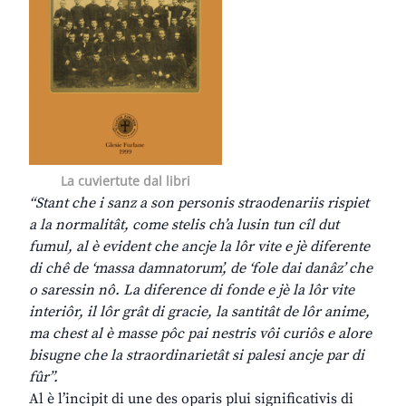
La cuviertute dal libri
“Stant che i sanz a son personis straodenariis rispiet
a la normalitât, come stelis ch’a lusin tun cîl dut
fumul, al è evident che ancje la lôr vite e jè diferente
di chê de ‘massa damnatorum’, de ‘fole dai danâz’ che
o saressin nô. La diference di fonde e jè la lôr vite
interiôr, il lôr grât di gracie, la santitât de lôr anime,
ma chest al è masse pôc pai nestris vôi curiôs e alore
bisugne che la straordinarietât si palesi ancje par di
fûr”.
Al è l’incipit di une des oparis plui significativis di