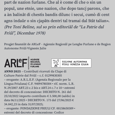
part de nazion furlane. Che al è come dî che o sin un
popul, une etnie, une nazion, che dopo tancj parons, che
a àn balinât di chestis bandis dilunc i secui, cumò di cent
agns indaûr o sin cjapâts dentri tal tramai dal Stât talian».
(Pre Toni Beline, sul so prin editoriâl de “La Patrie dal
Friûl”, Dicembar 1978)
Progjet finanziât de ARLeF - Agjenzie Regjonâl pe Lenghe Furlane e de Regjon
Autonome Friûl-Vignesie Julie
ANNO 2025
– Contributi ricevuti da Clape di
Culture Patrie dal Friûl – c.f. 01299830305
– erogante: A.R.L.E.F. (Agenzia Regionale per la
Lingua Friulana) C.F. 94094780304 • rif. norm. L.R.
N.29/2007 ART.23 c.2 bis e ART.24 c.7 e 10 • estremi
del decreto di concessione: DECRETO N. 261 del
25/10/2022 importo contributo € 3.500,00 (saldo) in
data 06/11/2025 • DECRETO N. 173 del 27/06/2025 €
34.842,23 in data 31/07/2025;
– erogante: FONDAZIONE FRIULI CF. 00158650309 •
estremi del decreto di concessione: Codice