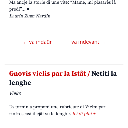
Ma ancje la storie di une vite: “Mame, mi plasarès lâ
predi”… ■
Laurin Zuan Nardin
← va indaûr
va indevant →
Gnovis vielis par la Istât /
Netiti la
lenghe
Vielm
Us tornin a proponi une rubricute di Vielm par
rinfrescasi il cjâf su la lenghe.
lei di plui +