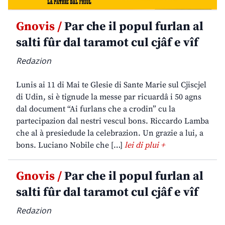
Gnovis /
Par che il popul furlan al
salti fûr dal taramot cul cjâf e vîf
Redazion
Lunis ai 11 di Mai te Glesie di Sante Marie sul Cjiscjel
di Udin, si è tignude la messe par ricuardâ i 50 agns
dal document “Ai furlans che a crodin” cu la
partecipazion dal nestri vescul bons. Riccardo Lamba
che al à presiedude la celebrazion. Un grazie a lui, a
bons. Luciano Nobile che […]
lei di plui +
Gnovis /
Par che il popul furlan al
salti fûr dal taramot cul cjâf e vîf
Redazion