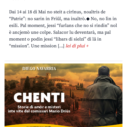
Dai 14 ai 18 di Mai no steit a cirînus, noaltris de
“Patrie”: no sarin in Friûl, ma inaltrò.◆ No, no lìn in
esili. Pal moment, jessi “furlans che no si rindin” nol
è ancjemò une colpe. Salacor lu deventarà, ma pal
moment o podin jessi “libars di sielzi” di lâ in
“mission”. Une mission […]
lei di plui +