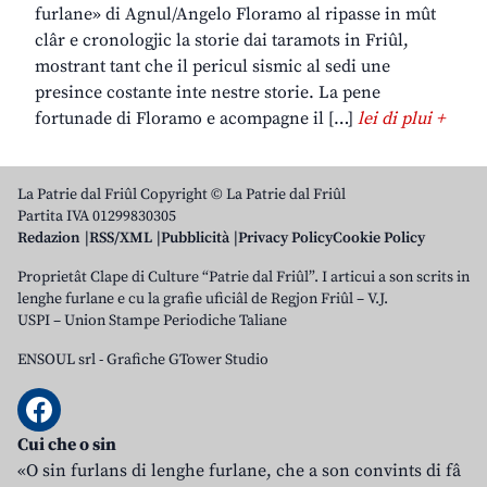
furlane» di Agnul/Angelo Floramo al ripasse in mût
clâr e cronologjic la storie dai taramots in Friûl,
mostrant tant che il pericul sismic al sedi une
presince costante inte nestre storie. La pene
fortunade di Floramo e acompagne il […]
lei di plui +
La Patrie dal Friûl Copyright © La Patrie dal Friûl
Partita IVA 01299830305
Redazion
RSS/XML
Pubblicità
Privacy Policy
Cookie Policy
Proprietât Clape di Culture “Patrie dal Friûl”. I articui a son scrits in
lenghe furlane e cu la grafie uficiâl de Regjon Friûl – V.J.
USPI – Union Stampe Periodiche Taliane
ENSOUL srl
-
Grafiche GTower Studio
Cui che o sin
«O sin furlans di lenghe furlane, che a son convints di fâ