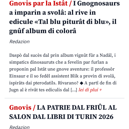
Gnovis par la Istât /
I Gnognosaurs
a imparin a svolâ: al rive in
edicule «Tal blu piturât di blu», il
gnûf album di colorâ
Redazion
Daspò dal sucès dal prin album vignût fûr a Nadâl, i
simpatics dinosauruts che a fevelin par furlan a
proponin pal Istât une gnove aventure: il professôr
Einsaur e il so fedêl assistent Blik a provin di svolâ,
ispirâts dai pterodatils. Rivarano? ◆ A partî de fin di
Jugn al è rivât tes ediculis dal […]
lei di plui +
Gnovis /
LA PATRIE DAL FRIÛL AL
SALON DAL LIBRI DI TURIN 2026
Redazion