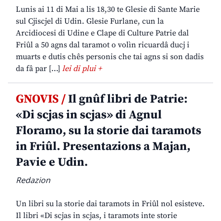
Lunis ai 11 di Mai a lis 18,30 te Glesie di Sante Marie
sul Cjiscjel di Udin. Glesie Furlane, cun la
Arcidiocesi di Udine e Clape di Culture Patrie dal
Friûl a 50 agns dal taramot o volìn ricuardâ ducj i
muarts e dutis chês personis che tai agns si son dadis
da fâ par […]
lei di plui +
GNOVIS /
Il gnûf libri de Patrie:
«Di scjas in scjas» di Agnul
Floramo, su la storie dai taramots
in Friûl. Presentazions a Majan,
Pavie e Udin.
Redazion
Un libri su la storie dai taramots in Friûl nol esisteve.
Il libri «Di scjas in scjas, i taramots inte storie