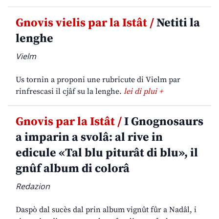
Gnovis vielis par la Istât /
Netiti la
lenghe
Vielm
Us tornin a proponi une rubricute di Vielm par
rinfrescasi il cjâf su la lenghe.
lei di plui +
Gnovis par la Istât /
I Gnognosaurs
a imparin a svolâ: al rive in
edicule «Tal blu piturât di blu», il
gnûf album di colorâ
Redazion
Daspò dal sucès dal prin album vignût fûr a Nadâl, i