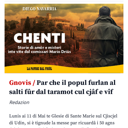
Gnovis /
Par che il popul furlan al
salti fûr dal taramot cul cjâf e vîf
Redazion
Lunis ai 11 di Mai te Glesie di Sante Marie sul Cjiscjel
di Udin, si è tignude la messe par ricuardâ i 50 agns