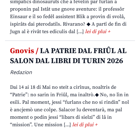
simpatics dinosauruts che a fevelin par furlan a
proponin pal Istât une gnove aventure: il professôr
Einsaur e il so fedêl assistent Blik a provin di svolâ,
ispirâts dai pterodatils. Rivarano? ◆ A partî de fin di
Jugn al è rivât tes ediculis dal […]
lei di plui +
Gnovis /
LA PATRIE DAL FRIÛL AL
SALON DAL LIBRI DI TURIN 2026
Redazion
Dai 14 ai 18 di Mai no steit a cirînus, noaltris de
“Patrie”: no sarin in Friûl, ma inaltrò.◆ No, no lìn in
esili. Pal moment, jessi “furlans che no si rindin” nol
è ancjemò une colpe. Salacor lu deventarà, ma pal
moment o podin jessi “libars di sielzi” di lâ in
“mission”. Une mission […]
lei di plui +