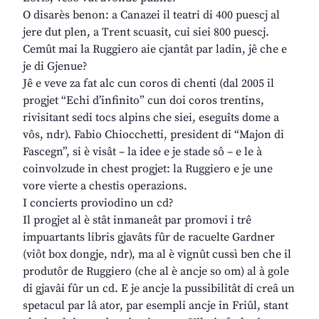
O disarès benon: a Canazei il teatri di 400 puescj al
jere dut plen, a Trent scuasit, cui siei 800 puescj.
Cemût mai la Ruggiero aie cjantât par ladin, jê che e
je di Gjenue?
Jê e veve za fat alc cun coros di chenti (dal 2005 il
progjet “Echi d’infinito” cun doi coros trentins,
rivisitant sedi tocs alpins che siei, eseguîts dome a
vôs, ndr). Fabio Chiocchetti, president di “Majon di
Fascegn”, si è visât – la idee e je stade sô – e le à
coinvolzude in chest progjet: la Ruggiero e je une
vore vierte a chestis operazions.
I concierts proviodino un cd?
Il progjet al è stât inmaneât par promovi i trê
impuartants libris gjavâts fûr de racuelte Gardner
(viôt box dongje, ndr), ma al è vignût cussì ben che il
produtôr de Ruggiero (che al è ancje so om) al à gole
di gjavâi fûr un cd. E je ancje la pussibilitât di creâ un
spetacul par lâ ator, par esempli ancje in Friûl, stant