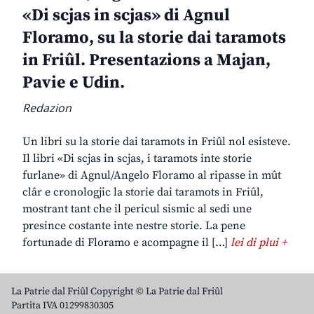
«Di scjas in scjas» di Agnul
Floramo, su la storie dai taramots
in Friûl. Presentazions a Majan,
Pavie e Udin.
Redazion
Un libri su la storie dai taramots in Friûl nol esisteve.
Il libri «Di scjas in scjas, i taramots inte storie
furlane» di Agnul/Angelo Floramo al ripasse in mût
clâr e cronologjic la storie dai taramots in Friûl,
mostrant tant che il pericul sismic al sedi une
presince costante inte nestre storie. La pene
fortunade di Floramo e acompagne il […]
lei di plui +
La Patrie dal Friûl Copyright © La Patrie dal Friûl
Partita IVA 01299830305