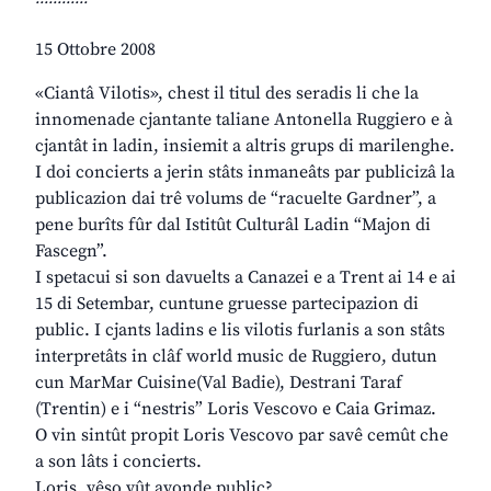
15 Ottobre 2008
«Ciantâ Vilotis», chest il titul des seradis li che la
innomenade cjantante taliane Antonella Ruggiero e à
cjantât in ladin, insiemit a altris grups di marilenghe.
I doi concierts a jerin stâts inmaneâts par publicizâ la
publicazion dai trê volums de “racuelte Gardner”, a
pene burîts fûr dal Istitût Culturâl Ladin “Majon di
Fascegn”.
I spetacui si son davuelts a Canazei e a Trent ai 14 e ai
15 di Setembar, cuntune gruesse partecipazion di
public. I cjants ladins e lis vilotis furlanis a son stâts
interpretâts in clâf world music de Ruggiero, dutun
cun MarMar Cuisine(Val Badie), Destrani Taraf
(Trentin) e i “nestris” Loris Vescovo e Caia Grimaz.
O vin sintût propit Loris Vescovo par savê cemût che
a son lâts i concierts.
Loris, vêso vût avonde public?