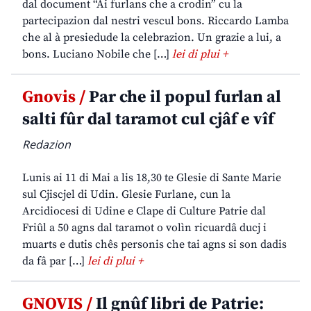
dal document “Ai furlans che a crodin” cu la
partecipazion dal nestri vescul bons. Riccardo Lamba
che al à presiedude la celebrazion. Un grazie a lui, a
bons. Luciano Nobile che […]
lei di plui +
Gnovis /
Par che il popul furlan al
salti fûr dal taramot cul cjâf e vîf
Redazion
Lunis ai 11 di Mai a lis 18,30 te Glesie di Sante Marie
sul Cjiscjel di Udin. Glesie Furlane, cun la
Arcidiocesi di Udine e Clape di Culture Patrie dal
Friûl a 50 agns dal taramot o volìn ricuardâ ducj i
muarts e dutis chês personis che tai agns si son dadis
da fâ par […]
lei di plui +
GNOVIS /
Il gnûf libri de Patrie: