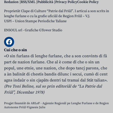
Redazion
RSS/XML
Pubblicità
Privacy Policy
Cookie Policy
Proprietât Clape di Culture “Patrie dal Friûl”. I articui a son scrits in
lenghe furlane e cu la grafie uficiâl de Regjon Friûl – V.J.
USPI – Union Stampe Periodiche Taliane
ENSOUL srl
-
Grafiche GTower Studio
Cui che o sin
«O sin furlans di lenghe furlane, che a son convints di fâ
part de nazion furlane. Che al è come dî che o sin un
popul, une etnie, une nazion, che dopo tancj parons, che
a àn balinât di chestis bandis dilunc i secui, cumò di cent
agns indaûr o sin cjapâts dentri tal tramai dal Stât talian».
(Pre Toni Beline, sul so prin editoriâl de “La Patrie dal
Friûl”, Dicembar 1978)
Progjet finanziât de ARLeF - Agjenzie Regjonâl pe Lenghe Furlane e de Regjon
Autonome Friûl-Vignesie Julie