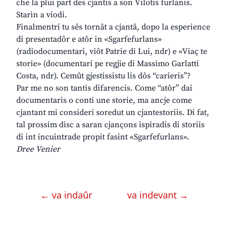
che la plui part des cjantis a son Vilotis furlanis.
Starìn a viodi.
Finalmentri tu sês tornât a cjantâ, dopo la esperience
di presentadôr e atôr in «Sgarfefurlans»
(radiodocumentari, viôt Patrie di Lui, ndr) e «Viaç te
storie» (documentari pe regjie di Massimo Garlatti
Costa, ndr). Cemût gjestissistu lis dôs “carieris”?
Par me no son tantis difarencis. Come “atôr” dai
documentaris o conti une storie, ma ancje come
cjantant mi consideri soredut un cjantestoriis. Di fat,
tal prossim disc a saran cjançons ispiradis di storiis
di int incuintrade propit fasint «Sgarfefurlans».
Dree Venier
← va indaûr
va indevant →